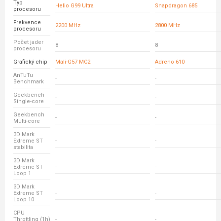
Typ
Helio G99 Ultra
Snapdragon 685
procesoru
Frekvence
2200 MHz
2800 MHz
procesoru
Počet jader
8
8
procesoru
Grafický chip
Mali-G57 MC2
Adreno 610
AnTuTu
-
-
Benchmark
Geekbench
-
-
Single-core
Geekbench
-
-
Multi-core
3D Mark
Extreme ST
-
-
stabilita
3D Mark
Extreme ST
-
-
Loop 1
3D Mark
Extreme ST
-
-
Loop 10
CPU
Throttling (1h)
-
-