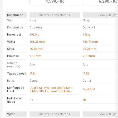
4.590,- Kč
6.290,- Kč
Konstrukce
Xiaomi Redmi Note 14
vivo V50 Lite
Stav
Nový
Nový
Konstrukce
Dotyková
Dotyková
Hmotnost
196,5 g
196 g
Výška
163,25 mm
163,77 mm
Šířka
76,55 mm
76,28 mm
Hloubka
8,16 mm
7,79 mm
Odolné
Ano
Ano
(outdoor)
Typ odolnosti
IP54
IP65
Barva
Černá
Černá
Konfigurace
Dual SIM - Hybridní slot (SIM1 +
Dual SIM
karet
SIM2 / SIM1 + paměťová karta)
Notifikační
Ne
Ne
dioda
Výkon
Xiaomi Redmi Note 14
vivo V50 Lite