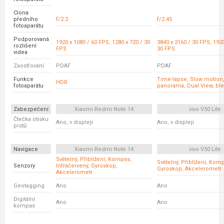
Clona
předního
f/2.2
f/2.45
fotoaparátu
Podporovaná
1920 x 1080 / 60 FPS, 1280 x 720 / 30
3840 x 2160 / 30 FPS, 1920
rozlišení
FPS
30 FPS
videa
Zaostřování
PDAF
PDAF
Funkce
Time-lapse, Slow motion, 
HDR
fotoaparátu
panorama, Dual View, bl
Zabezpečení
Xiaomi Redmi Note 14
vivo V50 Lite
Čtečka otisku
Ano, v displeji
Ano, v displeji
prstů
Navigace
Xiaomi Redmi Note 14
vivo V50 Lite
Světelný, Přiblížení, Kompas,
Světelný, Přiblížení, Kom
Senzory
Infračervený, Gyroskop,
Gyroskop, Akcelerometr
Akcelerometr
Geotagging
Ano
Ano
Digitální
Ano
Ano
kompas