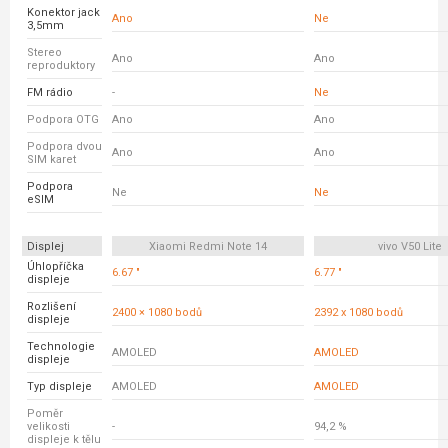
Konektor jack
Ano
Ne
3,5mm
Stereo
Ano
Ano
reproduktory
FM rádio
-
Ne
Podpora OTG
Ano
Ano
Podpora dvou
Ano
Ano
SIM karet
Podpora
Ne
Ne
eSIM
Displej
Xiaomi Redmi Note 14
vivo V50 Lite
Úhlopříčka
6.67 "
6.77 "
displeje
Rozlišení
2400 × 1080 bodů
2392 x 1080 bodů
displeje
Technologie
AMOLED
AMOLED
displeje
Typ displeje
AMOLED
AMOLED
Poměr
velikosti
-
94,2 %
displeje k tělu