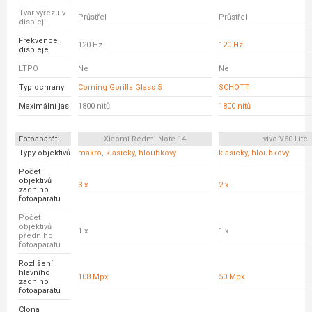
Tvar výřezu v
Průstřel
Průstřel
displeji
Frekvence
120 Hz
120 Hz
displeje
LTPO
Ne
Ne
Typ ochrany
Corning Gorilla Glass 5
SCHOTT
Maximální jas
1800 nitů
1800 nitů
Fotoaparát
Xiaomi Redmi Note 14
vivo V50 Lite
Typy objektivů
makro, klasický, hloubkový
klasický, hloubkový
Počet
objektivů
3 x
2 x
zadního
fotoaparátu
Počet
objektivů
1 x
1 x
předního
fotoaparátu
Rozlišení
hlavního
108 Mpx
50 Mpx
zadního
fotoaparátu
Clona