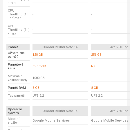
- min
CPU
Throttling (1h)
-
-
- průměr
CPU
Throttling (1h)
-
-
- max
Paměť
Xiaomi Redmi Note 14
vivo V50 Lite
Uživatelská
128 GB
256 GB
paměť
Paměťová
microSD
Ne
karta
Maximální
1000 GB
-
velikost karty
Paměť RAM
6 GB
8 GB
Typ paměti
UFS 2.2
UFS 2.2
Operační
Xiaomi Redmi Note 14
vivo V50 Lite
systém
Mobilní
Google Mobile Services
Google Mobile Services
služby