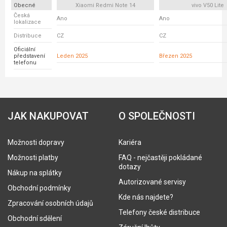
Obecné
Xiaomi Redmi Note 14
vivo V50 Lite
Česká
Ano
Ano
lokalizace
Distribuce
CZ
CZ
Oficiální
představení
Leden 2025
Březen 2025
telefonu
JAK NAKUPOVAT
O SPOLEČNOSTI
Možnosti dopravy
Kariéra
Možnosti platby
FAQ - nejčastěji pokládané
dotazy
Nákup na splátky
Autorizované servisy
Obchodní podmínky
Kde nás najdete?
Zpracování osobních údajů
Telefony české distribuce
Obchodní sdělení