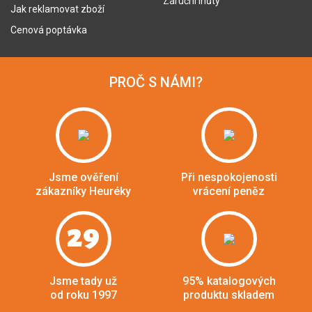
Záruční lhůty
Jak reklamovat zboží
Cenová poptávka
PROČ S NÁMI?
Jsme ověření
Při nespokojenosti
zákazníky Heuréky
vrácení peněz
29
Jsme tady už
95% katalogových
od roku 1997
produktu skladem