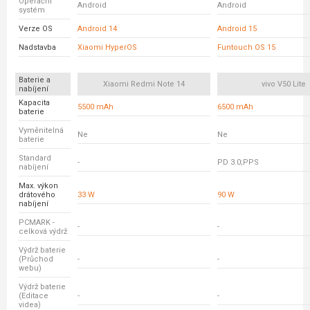
Operační
Android
Android
systém
Verze OS
Android 14
Android 15
Nadstavba
Xiaomi HyperOS
Funtouch OS 15
Baterie a
Xiaomi Redmi Note 14
vivo V50 Lite
nabíjení
Kapacita
5500 mAh
6500 mAh
baterie
Vyměnitelná
Ne
Ne
baterie
Standard
-
PD 3.0;PPS
nabíjení
Max. výkon
drátového
33 W
90 W
nabíjení
PCMARK -
-
-
celková výdrž
Výdrž baterie
(Průchod
-
-
webu)
Výdrž baterie
(Editace
-
-
videa)