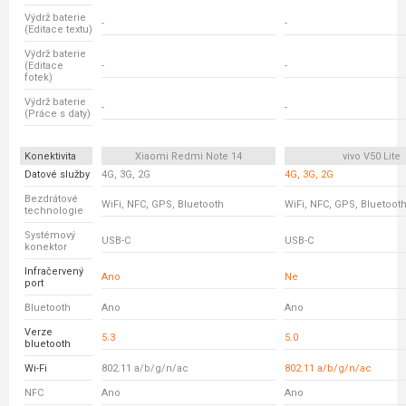
Výdrž baterie
-
-
(Editace textu)
Výdrž baterie
(Editace
-
-
fotek)
Výdrž baterie
-
-
(Práce s daty)
Konektivita
Xiaomi Redmi Note 14
vivo V50 Lite
Datové služby
4G, 3G, 2G
4G, 3G, 2G
Bezdrátové
WiFi, NFC, GPS, Bluetooth
WiFi, NFC, GPS, Bluetoot
technologie
Systémový
USB-C
USB-C
konektor
Infračervený
Ano
Ne
port
Bluetooth
Ano
Ano
Verze
5.3
5.0
bluetooth
Wi-Fi
802.11 a/b/g/n/ac
802.11 a/b/g/n/ac
NFC
Ano
Ano