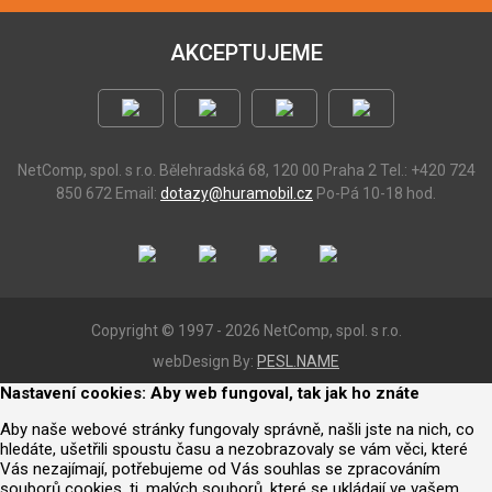
AKCEPTUJEME
NetComp, spol. s r.o.
Bělehradská 68, 120 00 Praha 2
Tel.: +420 724
850 672
Email:
dotazy@huramobil.cz
Po-Pá 10-18 hod.
Copyright © 1997 - 2026 NetComp, spol. s r.o.
webDesign By:
PESL.NAME
Nastavení cookies: Aby web fungoval, tak jak ho znáte
Aby naše webové stránky fungovaly správně, našli jste na nich, co
hledáte, ušetřili spoustu času a nezobrazovaly se vám věci, které
Vás nezajímají, potřebujeme od Vás souhlas se zpracováním
souborů cookies, tj. malých souborů, které se ukládají ve vašem