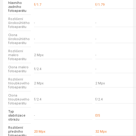
hlavního
f/1.7
f/1.79
zadního
fotoaparátu
Rozlišení
širokoúhlého
-
-
fotoaparátu
Clona
širokoúhlého
-
-
fotoaparátu
Rozlišení
makro
2 Mpx
-
fotoaparátu
Clona makro
f/2.4
-
fotoaparátu
Rozlišení
hloubkového
2 Mpx
2 Mpx
fotoaparátu
Clona
hloubkového
f/2.4
f/2.4
fotoaparátu
Typ
stabilizace
-
EIS
obrazu
Rozlišení
předního
20 Mpx
32 Mpx
fotoaparátu