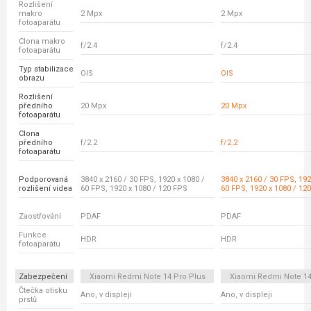
Rozlišení
makro
2 Mpx
2 Mpx
fotoaparátu
Clona makro
f/2.4
f/2.4
fotoaparátu
Typ stabilizace
OIS
OIS
obrazu
Rozlišení
předního
20 Mpx
20 Mpx
fotoaparátu
Clona
předního
f/2.2
f/2.2
fotoaparátu
Podporovaná
3840 x 2160 / 30 FPS, 1920 x 1080 /
3840 x 2160 / 30 FPS, 192
rozlišení videa
60 FPS, 1920 x 1080 / 120 FPS
60 FPS, 1920 x 1080 / 12
Zaostřování
PDAF
PDAF
Funkce
HDR
HDR
fotoaparátu
Zabezpečení
Xiaomi Redmi Note 14 Pro Plus
Xiaomi Redmi Note 14
Čtečka otisku
Ano, v displeji
Ano, v displeji
prstů