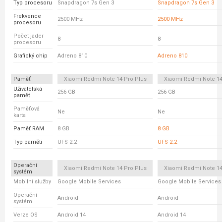
Typ procesoru
Snapdragon 7s Gen 3
Snapdragon 7s Gen 3
Frekvence
2500 MHz
2500 MHz
procesoru
Počet jader
8
8
procesoru
Grafický chip
Adreno 810
Adreno 810
Paměť
Xiaomi Redmi Note 14 Pro Plus
Xiaomi Redmi Note 14
Uživatelská
256 GB
256 GB
paměť
Paměťová
Ne
Ne
karta
Paměť RAM
8 GB
8 GB
Typ paměti
UFS 2.2
UFS 2.2
Operační
Xiaomi Redmi Note 14 Pro Plus
Xiaomi Redmi Note 14
systém
Mobilní služby
Google Mobile Services
Google Mobile Services
Operační
Android
Android
systém
Verze OS
Android 14
Android 14