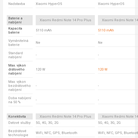
Nadstavba
Xiaomi HyperOS
Xiaomi HyperOS
Baterie a
Xiaomi Redmi Note 14 Pro Plus
Xiaomi Redmi Note 14
nabíjení
Kapacita
5110 mAh
5110 mAh
baterie
Vyměnitelná
Ne
Ne
baterie
Standard
-
-
nabíjení
Max. výkon
drátového
120 W
120 W
nabíjení
Max. výkon
bezdrátového
-
-
nabíjení
Doba nabíjení
-
-
na 50 %
Konektivita
Xiaomi Redmi Note 14 Pro Plus
Xiaomi Redmi Note 14
Datové služby
5G, 4G, 3G, 2G
5G, 4G, 3G, 2G
Bezdrátové
WiFi, NFC, GPS, Bluetooth
WiFi, NFC, GPS, Bluetoot
technologie