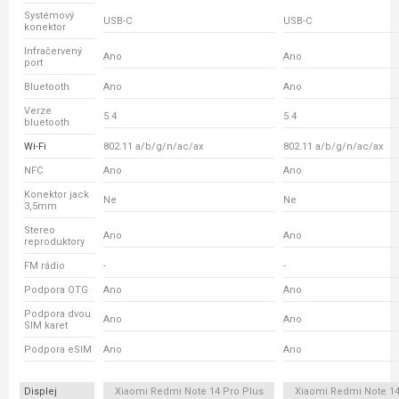
Systémový
USB-C
USB-C
konektor
Infračervený
Ano
Ano
port
Bluetooth
Ano
Ano
Verze
5.4
5.4
bluetooth
Wi-Fi
802.11 a/b/g/n/ac/ax
802.11 a/b/g/n/ac/ax
NFC
Ano
Ano
Konektor jack
Ne
Ne
3,5mm
Stereo
Ano
Ano
reproduktory
FM rádio
-
-
Podpora OTG
Ano
Ano
Podpora dvou
Ano
Ano
SIM karet
Podpora eSIM
Ano
Ano
Displej
Xiaomi Redmi Note 14 Pro Plus
Xiaomi Redmi Note 14