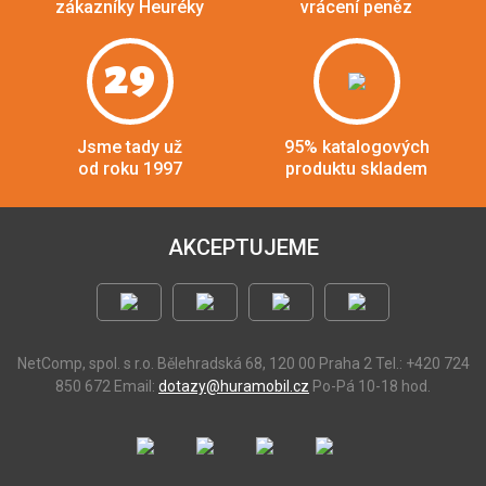
zákazníky Heuréky
vrácení peněz
29
Jsme tady už
95% katalogových
od roku 1997
produktu skladem
AKCEPTUJEME
NetComp, spol. s r.o.
Bělehradská 68, 120 00 Praha 2
Tel.: +420 724
850 672
Email:
dotazy@huramobil.cz
Po-Pá 10-18 hod.