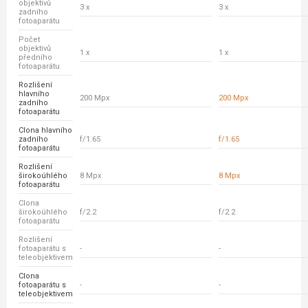
objektivů
3 x
3 x
zadního
fotoaparátu
Počet
objektivů
1 x
1 x
předního
fotoaparátu
Rozlišení
hlavního
200 Mpx
200 Mpx
zadního
fotoaparátu
Clona hlavního
zadního
f/1.65
f/1.65
fotoaparátu
Rozlišení
širokoúhlého
8 Mpx
8 Mpx
fotoaparátu
Clona
širokoúhlého
f/2.2
f/2.2
fotoaparátu
Rozlišení
fotoaparátu s
-
-
teleobjektivem
Clona
fotoaparátu s
-
-
teleobjektivem