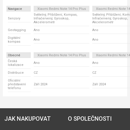
Navigace
Xiaomi Redmi Note 14 Pro Plus
Xiaomi Redmi Note 14
Světelný, Přiblížení, Kompas,
Světelný, Přiblížení, Ko
Senzory
Infračervený, Gyroskop,
Infračervený, Gyroskop,
Akcelerometr
Akcelerometr
Geotagging
Ano
Ano
Digitální
Ano
Ano
kompas
Obecné
Xiaomi Redmi Note 14 Pro Plus
Xiaomi Redmi Note 14
Česká
Ano
Ano
lokalizace
Distribuce
CZ
CZ
Oficiální
představení
Září 2024
Září 2024
telefonu
JAK NAKUPOVAT
O SPOLEČNOSTI