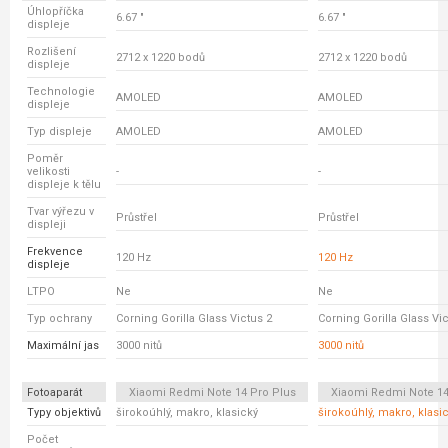
Úhlopříčka
6.67 "
6.67 "
displeje
Rozlišení
2712 x 1220 bodů
2712 x 1220 bodů
displeje
Technologie
AMOLED
AMOLED
displeje
Typ displeje
AMOLED
AMOLED
Poměr
velikosti
-
-
displeje k tělu
Tvar výřezu v
Průstřel
Průstřel
displeji
Frekvence
120 Hz
120 Hz
displeje
LTPO
Ne
Ne
Typ ochrany
Corning Gorilla Glass Victus 2
Corning Gorilla Glass Vic
Maximální jas
3000 nitů
3000 nitů
Fotoaparát
Xiaomi Redmi Note 14 Pro Plus
Xiaomi Redmi Note 14
Typy objektivů
širokoúhlý, makro, klasický
širokoúhlý, makro, klasi
Počet