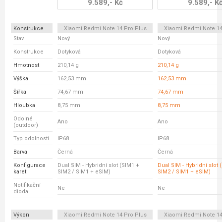
9.589,- Kč
9.589,- K
Konstrukce
Xiaomi Redmi Note 14 Pro Plus
Xiaomi Redmi Note 14
Stav
Nový
Nový
Konstrukce
Dotyková
Dotyková
Hmotnost
210,14 g
210,14 g
Výška
162,53 mm
162,53 mm
Šířka
74,67 mm
74,67 mm
Hloubka
8,75 mm
8,75 mm
Odolné
Ano
Ano
(outdoor)
Typ odolnosti
IP68
IP68
Barva
Černá
Černá
Konfigurace
Dual SIM - Hybridní slot (SIM1 +
Dual SIM - Hybridní slot 
karet
SIM2 / SIM1 + eSIM)
SIM2 / SIM1 + eSIM)
Notifikační
Ne
Ne
dioda
Výkon
Xiaomi Redmi Note 14 Pro Plus
Xiaomi Redmi Note 14