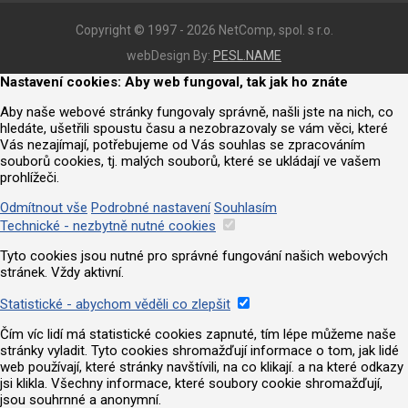
Copyright © 1997 - 2026 NetComp, spol. s r.o.
webDesign By:
PESL.NAME
Nastavení cookies: Aby web fungoval, tak jak ho znáte
Aby naše webové stránky fungovaly správně, našli jste na nich, co
hledáte, ušetřili spoustu času a nezobrazovaly se vám věci, které
Vás nezajímají, potřebujeme od Vás souhlas se zpracováním
souborů cookies, tj. malých souborů, které se ukládají ve vašem
prohlížeči.
Odmítnout vše
Podrobné nastavení
Souhlasím
Technické - nezbytně nutné cookies
Tyto cookies jsou nutné pro správné fungování našich webových
stránek. Vždy aktivní.
Statistické - abychom věděli co zlepšit
Čím víc lidí má statistické cookies zapnuté, tím lépe můžeme naše
stránky vyladit. Tyto cookies shromažďují informace o tom, jak lidé
web používají, které stránky navštívili, na co klikají. a na které odkazy
jsi klikla. Všechny informace, které soubory cookie shromažďují,
jsou souhrnné a anonymní.