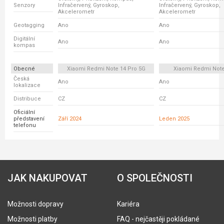
Senzory
Infračervený, Gyroskop,
Infračervený, Gyroskop,
Akcelerometr
Akcelerometr
Geotagging
Ano
Ano
Digitální
Ano
Ano
kompas
Obecné
Xiaomi Redmi Note 14 Pro 5G
Xiaomi Redmi Note
Česká
Ano
Ano
lokalizace
Distribuce
CZ
CZ
Oficiální
představení
Září 2024
Leden 2025
telefonu
JAK NAKUPOVAT
O SPOLEČNOSTI
Možnosti dopravy
Kariéra
Možnosti platby
FAQ - nejčastěji pokládané