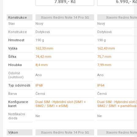
7.889,- Kč
6.990,- K
Konstrukce
Xiaomi Redmi Note 14 Pro 5G
Xiaomi Redmi Note
Stav
Nový
Nový
Konstrukce
Dotyková
Dotyková
Hmotnost
190 g
190 g
Výška
162,33 mm
162,43 mm
Šířka
74,42 mm
75,7 mm
Hloubka
8,4 mm
7,99 mm
Odolné
Ano
Ano
(outdoor)
Typ odolnosti
IP68
IP64
Barva
Černá
Černá
Konfigurace
Dual SIM - Hybridní slot (SIM1 +
Dual SIM - Hybridní slot 
karet
SIM2 / SIM1 + eSIM)
SIM2 / SIM1 + paměťová 
Notifikační
Ne
Ne
dioda
Výkon
Xiaomi Redmi Note 14 Pro 5G
Xiaomi Redmi Note