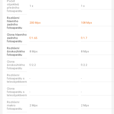
Počet
objektivů
1 x
1 x
předního
fotoaparátu
Rozlišení
hlavního
200 Mpx
108 Mpx
zadního
fotoaparátu
Clona hlavního
zadního
f/1.65
f/1.7
fotoaparátu
Rozlišení
širokoúhlého
8 Mpx
8 Mpx
fotoaparátu
Clona
širokoúhlého
f/2.2
f/2.2
fotoaparátu
Rozlišení
fotoaparátu s
-
-
teleobjektivem
Clona
fotoaparátu s
-
-
teleobjektivem
Rozlišení
makro
2 Mpx
2 Mpx
fotoaparátu