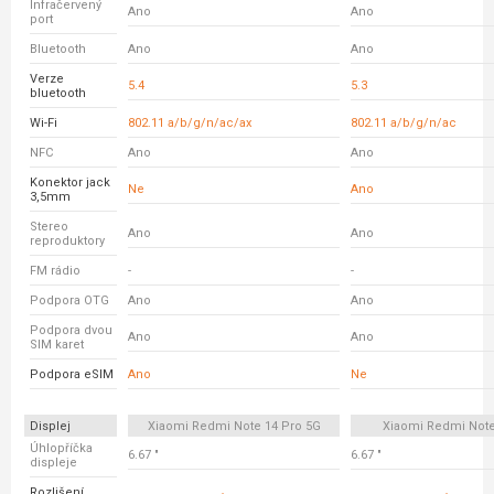
Infračervený
Ano
Ano
port
Bluetooth
Ano
Ano
Verze
5.4
5.3
bluetooth
Wi-Fi
802.11 a/b/g/n/ac/ax
802.11 a/b/g/n/ac
NFC
Ano
Ano
Konektor jack
Ne
Ano
3,5mm
Stereo
Ano
Ano
reproduktory
FM rádio
-
-
Podpora OTG
Ano
Ano
Podpora dvou
Ano
Ano
SIM karet
Podpora eSIM
Ano
Ne
Displej
Xiaomi Redmi Note 14 Pro 5G
Xiaomi Redmi Note
Úhlopříčka
6.67 "
6.67 "
displeje
Rozlišení