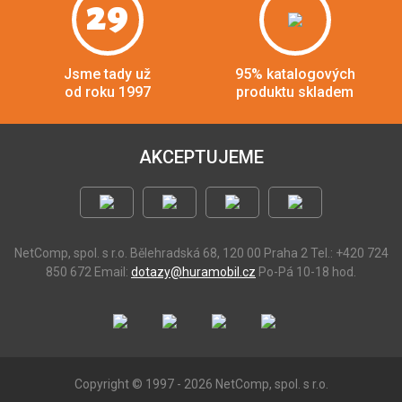
29
Jsme tady už
95% katalogových
od roku 1997
produktu skladem
AKCEPTUJEME
NetComp, spol. s r.o.
Bělehradská 68, 120 00 Praha 2
Tel.: +420 724
850 672
Email:
dotazy@huramobil.cz
Po-Pá 10-18 hod.
Copyright © 1997 - 2026 NetComp, spol. s r.o.