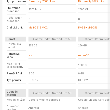
Typ procesoru
Dimensity 7300 Ultra
Dimensity 7025 Ultra
Frekvence
2500 MHz
2500 MHz
procesoru
Počet jader
8
8
procesoru
Grafický chip
Mali-G615 MC2
IMG BXM-8-256
Paměť
Xiaomi Redmi Note 14 Pro 5G
Xiaomi Redmi Note
Uživatelská
256 GB
256 GB
paměť
Paměťová
Ne
microSD
karta
Maximální
-
1000 GB
velikost karty
Paměť RAM
8 GB
8 GB
Typ paměti
UFS 2.2
UFS 2.2
Operační
Xiaomi Redmi Note 14 Pro 5G
Xiaomi Redmi Note
systém
Mobilní služby
Google Mobile Services
Google Mobile Services
Operační
Android
Android
systém