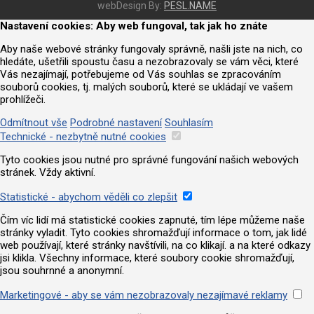
webDesign By:
PESL.NAME
Nastavení cookies: Aby web fungoval, tak jak ho znáte
Aby naše webové stránky fungovaly správně, našli jste na nich, co
hledáte, ušetřili spoustu času a nezobrazovaly se vám věci, které
Vás nezajímají, potřebujeme od Vás souhlas se zpracováním
souborů cookies, tj. malých souborů, které se ukládají ve vašem
prohlížeči.
Odmítnout vše
Podrobné nastavení
Souhlasím
Technické - nezbytně nutné cookies
Tyto cookies jsou nutné pro správné fungování našich webových
stránek. Vždy aktivní.
Statistické - abychom věděli co zlepšit
Čím víc lidí má statistické cookies zapnuté, tím lépe můžeme naše
stránky vyladit. Tyto cookies shromažďují informace o tom, jak lidé
web používají, které stránky navštívili, na co klikají. a na které odkazy
jsi klikla. Všechny informace, které soubory cookie shromažďují,
jsou souhrnné a anonymní.
Marketingové - aby se vám nezobrazovaly nezajímavé reklamy