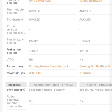
2712 x 1220 bodů
2400 × 1080 bodů
displeje
Technologie
AMOLED
AMOLED
displeje
Typ displeje
AMOLED
AMOLED
Poměr
velikosti
-
-
displeje k tělu
Tvar výřezu v
Průstřel
Průstřel
displeji
Frekvence
120 Hz
120 Hz
displeje
LTPO
Ne
Ne
Typ ochrany
Corning Gorilla Glass Victus 2
Corning Gorilla Glass 5
Maximální jas
3000 nitů
2100 nitů
Fotoaparát
Xiaomi Redmi Note 14 Pro 5G
Xiaomi Redmi Note
Typy objektivů
širokoúhlý, makro, klasický
širokoúhlý, makro, klasi
Počet
objektivů
3 x
3 x
zadního
fotoaparátu