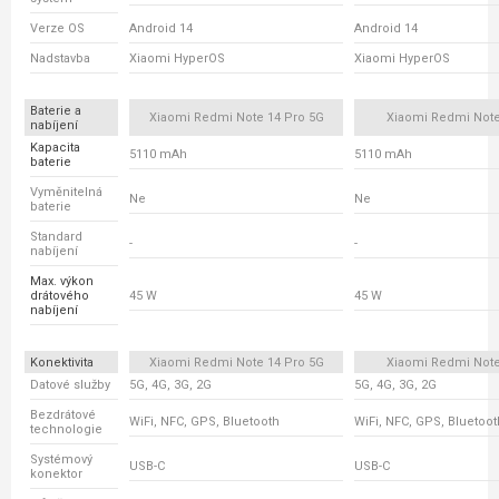
Verze OS
Android 14
Android 14
Nadstavba
Xiaomi HyperOS
Xiaomi HyperOS
Baterie a
Xiaomi Redmi Note 14 Pro 5G
Xiaomi Redmi Note
nabíjení
Kapacita
5110 mAh
5110 mAh
baterie
Vyměnitelná
Ne
Ne
baterie
Standard
-
-
nabíjení
Max. výkon
drátového
45 W
45 W
nabíjení
Konektivita
Xiaomi Redmi Note 14 Pro 5G
Xiaomi Redmi Note
Datové služby
5G, 4G, 3G, 2G
5G, 4G, 3G, 2G
Bezdrátové
WiFi, NFC, GPS, Bluetooth
WiFi, NFC, GPS, Bluetoot
technologie
Systémový
USB-C
USB-C
konektor