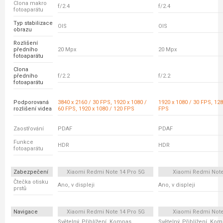
Clona makro
f/2.4
f/2.4
fotoaparátu
Typ stabilizace
OIS
OIS
obrazu
Rozlišení
předního
20 Mpx
20 Mpx
fotoaparátu
Clona
předního
f/2.2
f/2.2
fotoaparátu
Podporovaná
3840 x 2160 / 30 FPS, 1920 x 1080 /
1920 x 1080 / 30 FPS, 128
rozlišení videa
60 FPS, 1920 x 1080 / 120 FPS
FPS
Zaostřování
PDAF
PDAF
Funkce
HDR
HDR
fotoaparátu
Zabezpečení
Xiaomi Redmi Note 14 Pro 5G
Xiaomi Redmi Note
Čtečka otisku
Ano, v displeji
Ano, v displeji
prstů
Navigace
Xiaomi Redmi Note 14 Pro 5G
Xiaomi Redmi Note
Světelný, Přiblížení, Kompas,
Světelný, Přiblížení, Ko