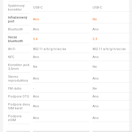
Systémový
USB-C
USB-C
konektor
Infračervený
Ano
Ne
port
Bluetooth
Ano
Ano
Verze
5.4
5.3
bluetooth
Wi-Fi
802.11 a/b/g/n/ac/ax
802.11 a/b/g/n/ac/ax
NFC
Ano
Ano
Konektor jack
Ne
Ne
3,5mm
Stereo
Ano
Ano
reproduktory
FM rádio
-
Ne
Podpora OTG
Ano
Ano
Podpora dvou
Ano
Ano
SIM karet
Podpora
Ano
Ano
eSIM