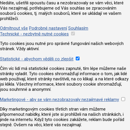
hledáte, ušetřili spoustu času a nezobrazovaly se vám věci, které
Vás nezajímají, potřebujeme od Vás souhlas se zpracováním
souborů cookies, tj. malých souborů, které se ukládají ve vašem
prohlížeči.
Odmítnout vše
Podrobné nastavení
Souhlasím
Technické - nezbytně nutné cookies
Tyto cookies jsou nutné pro správné fungování našich webových
stránek. Vždy aktivní.
Statistické - abychom věděli co zlepšit
Čím víc lidí má statistické cookies zapnuté, tím lépe můžeme naše
stránky vyladit. Tyto cookies shromažďují informace o tom, jak lidé
web používají, které stránky navštívili, na co klikají. a na které odkazy
jsi klikla. Všechny informace, které soubory cookie shromažďují,
jsou souhrnné a anonymní.
Marketingové - aby se vám nezobrazovaly nezajímavé reklamy
Díky marketingovým cookies třetích stran vám můžeme
připomenout nabídky, které jste si prohlíželi na našich stránkách, i
jinde na internetu. Když tyto cookies zakážete, reklam bude pořád
stejně. Ovšem na věci, které vás nezajímají.