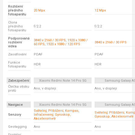
Rozlišení
předního
20 Mpx
12 Mpx
fotoaparátu
Clona
předního
f/2.2
f/2.2
fotoaparátu
Podporovaná
3840 x 2160 / 30 FPS, 1920 x 1080 /
rozlišení
3840 x 2160 / 30 FPS
60 FPS, 1920 x 1080 / 120 FPS
videa
Zaostřování
PDAF
PDAF
Funkce
HDR
HDR
fotoaparátu
Zabezpečení
Xiaomi Redmi Note 14 Pro 5G
Samsung Galaxy A
Čtečka otisku
Ano, v displeji
Ano, v displeji
prstů
Navigace
Xiaomi Redmi Note 14 Pro 5G
Samsung Galaxy A
Světelný, Přiblížení, Kompas,
Světelný, Přiblížení, Kom
Senzory
Infračervený, Gyroskop,
Gyroskop, Akcelerometr
Akcelerometr
Geotagging
Ano
Ano
Digitální