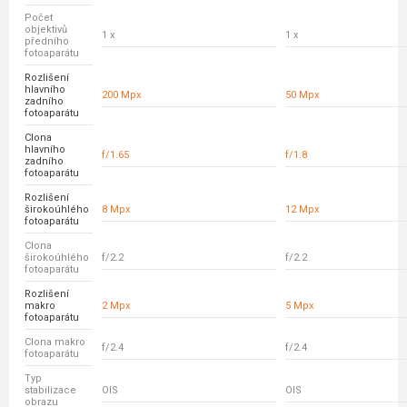
Počet
objektivů
1 x
1 x
předního
fotoaparátu
Rozlišení
hlavního
200 Mpx
50 Mpx
zadního
fotoaparátu
Clona
hlavního
f/1.65
f/1.8
zadního
fotoaparátu
Rozlišení
širokoúhlého
8 Mpx
12 Mpx
fotoaparátu
Clona
širokoúhlého
f/2.2
f/2.2
fotoaparátu
Rozlišení
makro
2 Mpx
5 Mpx
fotoaparátu
Clona makro
f/2.4
f/2.4
fotoaparátu
Typ
stabilizace
OIS
OIS
obrazu