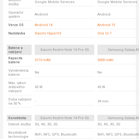
Mobilní
Google Mobile Services
Google Mobile Services
služby
Operační
Android
Android
systém
Verze OS
Android 14
Android 15
Nadstavba
Xiaomi HyperOS
One UI 7
Baterie a
Xiaomi Redmi Note 14 Pro 5G
Samsung Galaxy A
nabíjení
Kapacita
5110 mAh
5000 mAh
baterie
Vyměnitelná
Ne
Ne
baterie
Max. výkon
drátového
45 W
45 W
nabíjení
Doba nabíjení
-
34 min.
na 50 %
Konektivita
Xiaomi Redmi Note 14 Pro 5G
Samsung Galaxy A
Datové služby
5G, 4G, 3G, 2G
5G, 4G, 3G, 2G
Bezdrátové
WiFi, NFC, GPS, Bluetooth
WiFi, NFC, GPS, Bluetoot
technologie