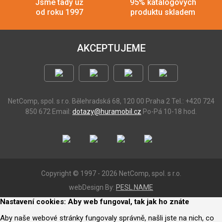
Jsme tady už
95% katalogových
od roku 1997
produktu skladem
AKCEPTUJEME
NetComp, spol. s r.o.
Bělehradská 68, 120 00 Praha 2
Tel.: +420 724
850 672
Email:
dotazy@huramobil.cz
Po-Pá 10-18 hod.
Copyright © 1997 - 2026 NetComp, spol. s r.o.
webDesign By:
PESL.NAME
Nastavení cookies: Aby web fungoval, tak jak ho znáte
Aby naše webové stránky fungovaly správně, našli jste na nich, co