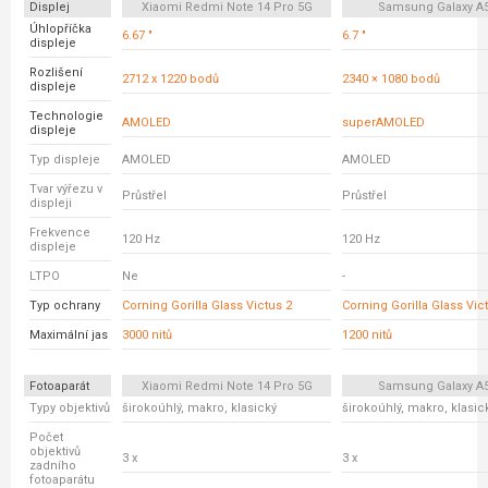
Displej
Xiaomi Redmi Note 14 Pro 5G
Samsung Galaxy A
Úhlopříčka
6.67 "
6.7 "
displeje
Rozlišení
2712 x 1220 bodů
2340 × 1080 bodů
displeje
Technologie
AMOLED
superAMOLED
displeje
Typ displeje
AMOLED
AMOLED
Tvar výřezu v
Průstřel
Průstřel
displeji
Frekvence
120 Hz
120 Hz
displeje
LTPO
Ne
-
Typ ochrany
Corning Gorilla Glass Victus 2
Corning Gorilla Glass Vic
Maximální jas
3000 nitů
1200 nitů
Fotoaparát
Xiaomi Redmi Note 14 Pro 5G
Samsung Galaxy A
Typy objektivů
širokoúhlý, makro, klasický
širokoúhlý, makro, klasic
Počet
objektivů
3 x
3 x
zadního
fotoaparátu