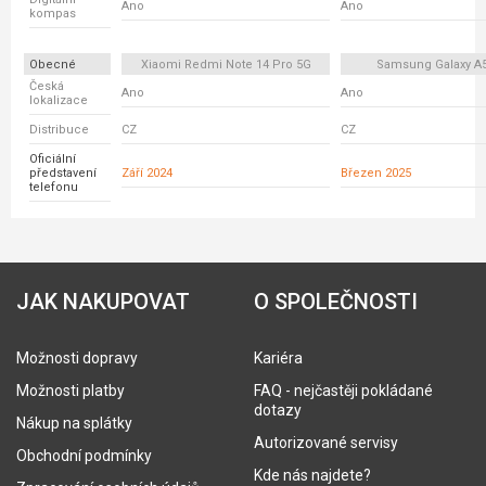
Ano
Ano
kompas
Obecné
Xiaomi Redmi Note 14 Pro 5G
Samsung Galaxy A
Česká
Ano
Ano
lokalizace
Distribuce
CZ
CZ
Oficiální
představení
Září 2024
Březen 2025
telefonu
JAK NAKUPOVAT
O SPOLEČNOSTI
Možnosti dopravy
Kariéra
Možnosti platby
FAQ - nejčastěji pokládané
dotazy
Nákup na splátky
Autorizované servisy
Obchodní podmínky
Kde nás najdete?