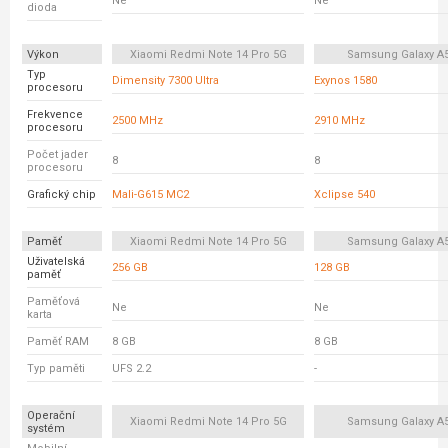
Ne
Ne
dioda
Výkon
Xiaomi Redmi Note 14 Pro 5G
Samsung Galaxy A
Typ
Dimensity 7300 Ultra
Exynos 1580
procesoru
Frekvence
2500 MHz
2910 MHz
procesoru
Počet jader
8
8
procesoru
Grafický chip
Mali-G615 MC2
Xclipse 540
Paměť
Xiaomi Redmi Note 14 Pro 5G
Samsung Galaxy A
Uživatelská
256 GB
128 GB
paměť
Paměťová
Ne
Ne
karta
Paměť RAM
8 GB
8 GB
Typ paměti
UFS 2.2
-
Operační
Xiaomi Redmi Note 14 Pro 5G
Samsung Galaxy A
systém