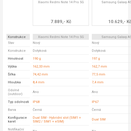
Xiaomi Redmi Note 14 Pro 5G
Samsung Galaxy A
7.889,- Kč
10.629,- K
Konstrukce
Xiaomi Redmi Note 14 Pro 5G
Samsung Galaxy A
Stav
Nový
Nový
Konstrukce
Dotyková
Dotyková
Hmotnost
190 g
197 g
Výška
162,33 mm
162,7 mm
Šířka
74,42 mm
77,5 mm
Hloubka
8,4 mm
7,4 mm
Odolné
Ano
Ano
(outdoor)
Typ odolnosti
IP68
IP67
Barva
Černá
Černá
Konfigurace
Dual SIM - Hybridní slot (SIM1 +
Dual SIM
karet
SIM2 / SIM1 + eSIM)
Notifikační