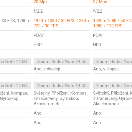
20 Mpx
32 Mpx
f/2.2
f/2.2
 30 FPS, 1280 x
1920 x 1080 / 30 FPS, 1280 x
1920 x 1080 / 60 FP
720 / 30 FPS
1080 / 120 FPS
PDAF
PDAF
HDR
HDR
mi Note 14 5G
Xiaomi Redmi Note 14 5G
Xiaomi Redmi Not
i
Ano, v displeji
Ano, v displeji
mi Note 14 5G
Xiaomi Redmi Note 14 5G
Xiaomi Redmi Not
blížení, Kompas,
Světelný, Přiblížení, Kompas,
Světelný, Přiblížení
 Gyroskop,
Infračervený, Gyroskop,
Infračervený, Gyros
r
Akcelerometr
Akcelerometr
Ano
Ano
Ano
Ano