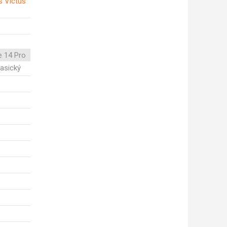
s Victus
e 14 Pro
lasický