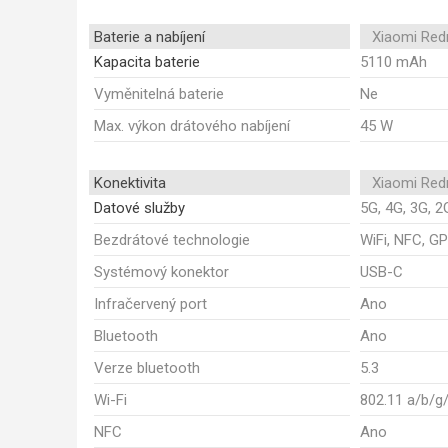
Baterie a nabíjení
Xiaomi Red
Kapacita baterie
5110 mAh
Vyměnitelná baterie
Ne
Max. výkon drátového nabíjení
45 W
Konektivita
Xiaomi Red
Datové služby
5G, 4G, 3G, 2
Bezdrátové technologie
WiFi, NFC, GP
Systémový konektor
USB-C
Infračervený port
Ano
Bluetooth
Ano
Verze bluetooth
5.3
Wi-Fi
802.11 a/b/g
NFC
Ano