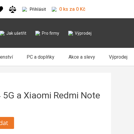
0 ks za 0 Kč
Přihlásit
Jak ušetřit
Pro firmy
Výprodej
šenství
PC a doplňky
Akce a slevy
Výprodej
4 5G a Xiaomi Redmi Note
dat