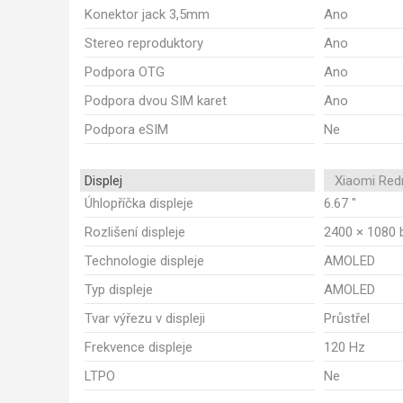
Konektor jack 3,5mm
Ano
Stereo reproduktory
Ano
Podpora OTG
Ano
Podpora dvou SIM karet
Ano
Podpora eSIM
Ne
Displej
Xiaomi Red
Úhlopříčka displeje
6.67 "
Rozlišení displeje
2400 × 1080 
Technologie displeje
AMOLED
Typ displeje
AMOLED
Tvar výřezu v displeji
Průstřel
Frekvence displeje
120 Hz
LTPO
Ne