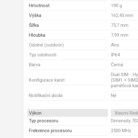
Hmotnost
190 g
Výška
162,43 mm
Šířka
75,7 mm
Hloubka
7,99 mm
Odolné (outdoor)
Ano
Typ odolnosti
IP64
Barva
Černá
Dual SIM - Hy
Konfigurace karet
(SIM1 + SIM2
paměťová kar
Notifikační dioda
Ne
Výkon
Xiaomi Red
Typ procesoru
Dimensity 702
Frekvence procesoru
2500 MHz