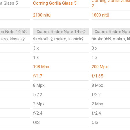
Corning Gorilla Glas
la Glass 5
Corning Gorilla Glass 5
2
2100 nitů
1800 nitů
mi Note 14 5G
Xiaomi Redmi Note 14 5G
Xiaomi Redmi Not
akro, klasický
širokoúhlý, makro, klasický
širokoúhlý, makro, k
3 x
3 x
1 x
1 x
108 Mpx
200 Mpx
f/1.7
f/1.65
8 Mpx
8 Mpx
f/2.2
f/2.2
2 Mpx
2 Mpx
f/2.4
f/2.4
OIS
OIS