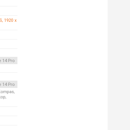
S, 1920 x
e 14 Pro
e 14 Pro
, Kompas,
kop,