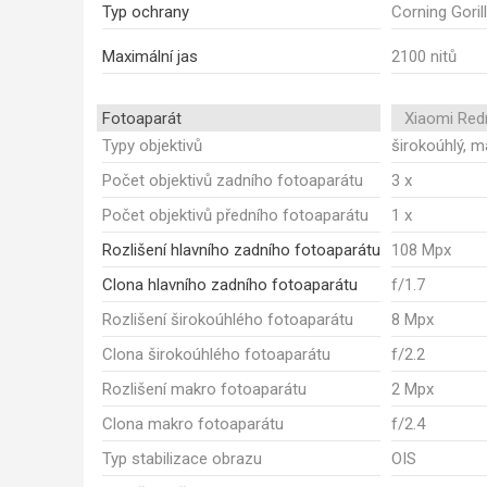
Typ ochrany
Corning Goril
Maximální jas
2100 nitů
Fotoaparát
Xiaomi Red
Typy objektivů
širokoúhlý, m
Počet objektivů zadního fotoaparátu
3 x
Počet objektivů předního fotoaparátu
1 x
Rozlišení hlavního zadního fotoaparátu
108 Mpx
Clona hlavního zadního fotoaparátu
f/1.7
Rozlišení širokoúhlého fotoaparátu
8 Mpx
Clona širokoúhlého fotoaparátu
f/2.2
Rozlišení makro fotoaparátu
2 Mpx
Clona makro fotoaparátu
f/2.4
Typ stabilizace obrazu
OIS