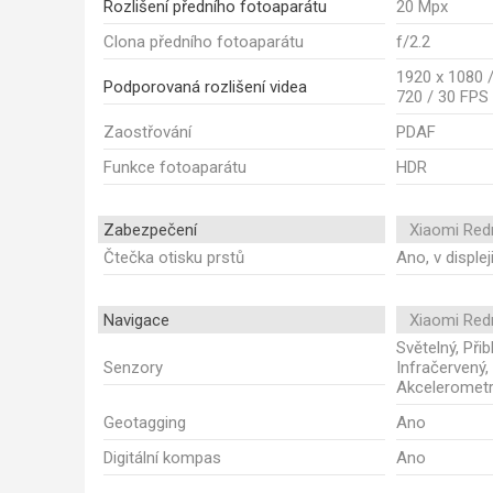
Rozlišení předního fotoaparátu
20 Mpx
Clona předního fotoaparátu
f/2.2
1920 x 1080 /
Podporovaná rozlišení videa
720 / 30 FPS
Zaostřování
PDAF
Funkce fotoaparátu
HDR
Zabezpečení
Xiaomi Red
Čtečka otisku prstů
Ano, v displej
Navigace
Xiaomi Red
Světelný, Při
Senzory
Infračervený,
Akceleromet
Geotagging
Ano
Digitální kompas
Ano