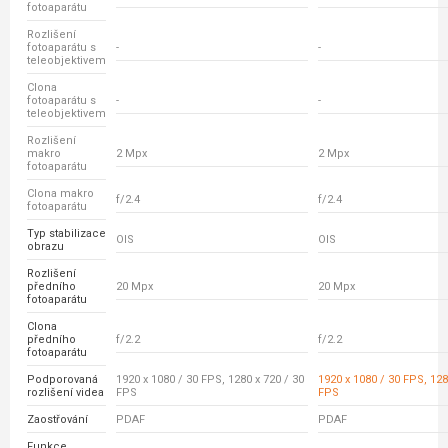
fotoaparátu
Rozlišení
fotoaparátu s
-
-
teleobjektivem
Clona
fotoaparátu s
-
-
teleobjektivem
Rozlišení
makro
2 Mpx
2 Mpx
fotoaparátu
Clona makro
f/2.4
f/2.4
fotoaparátu
Typ stabilizace
OIS
OIS
obrazu
Rozlišení
předního
20 Mpx
20 Mpx
fotoaparátu
Clona
předního
f/2.2
f/2.2
fotoaparátu
Podporovaná
1920 x 1080 / 30 FPS, 1280 x 720 / 30
1920 x 1080 / 30 FPS, 128
rozlišení videa
FPS
FPS
Zaostřování
PDAF
PDAF
Funkce