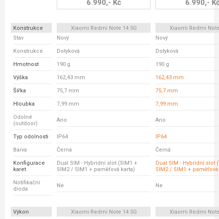
6.990,- Kč
6.990,- K
Konstrukce
Xiaomi Redmi Note 14 5G
Xiaomi Redmi Note
Stav
Nový
Nový
Konstrukce
Dotyková
Dotyková
Hmotnost
190 g
190 g
Výška
162,43 mm
162,43 mm
Šířka
75,7 mm
75,7 mm
Hloubka
7,99 mm
7,99 mm
Odolné
Ano
Ano
(outdoor)
Typ odolnosti
IP64
IP64
Barva
Černá
Černá
Konfigurace
Dual SIM - Hybridní slot (SIM1 +
Dual SIM - Hybridní slot 
karet
SIM2 / SIM1 + paměťová karta)
SIM2 / SIM1 + paměťová 
Notifikační
Ne
Ne
dioda
Výkon
Xiaomi Redmi Note 14 5G
Xiaomi Redmi Note