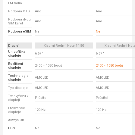
FM rádio
-
-
Podpora OTG
Ano
Ano
Podpora dvou
Ano
Ano
SIM karet
Podpora eSIM
Ne
Ne
Displej
Xiaomi Redmi Note 14 5G
Xiaomi Redmi Note
Úhlopříčka
6.67 "
6.67 "
displeje
Rozlišení
2400 × 1080 bodů
2400 × 1080 bodů
displeje
Technologie
AMOLED
AMOLED
displeje
Typ displeje
AMOLED
AMOLED
Tvar výřezu v
Průstřel
Průstřel
displeji
Frekvence
120 Hz
120 Hz
displeje
Always On
-
-
LTPO
Ne
Ne