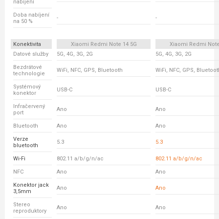
nabíjení
Doba nabíjení
-
-
na 50 %
Konektivita
Xiaomi Redmi Note 14 5G
Xiaomi Redmi Note
Datové služby
5G, 4G, 3G, 2G
5G, 4G, 3G, 2G
Bezdrátové
WiFi, NFC, GPS, Bluetooth
WiFi, NFC, GPS, Bluetoot
technologie
Systémový
USB-C
USB-C
konektor
Infračervený
Ano
Ano
port
Bluetooth
Ano
Ano
Verze
5.3
5.3
bluetooth
Wi-Fi
802.11 a/b/g/n/ac
802.11 a/b/g/n/ac
NFC
Ano
Ano
Konektor jack
Ano
Ano
3,5mm
Stereo
Ano
Ano
reproduktory