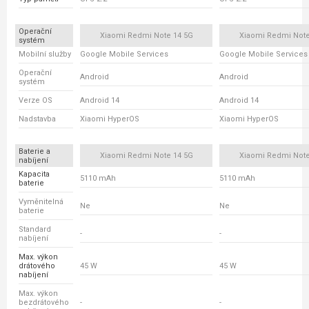
Operační
Xiaomi Redmi Note 14 5G
Xiaomi Redmi Note
systém
Mobilní služby
Google Mobile Services
Google Mobile Services
Operační
Android
Android
systém
Verze OS
Android 14
Android 14
Nadstavba
Xiaomi HyperOS
Xiaomi HyperOS
Baterie a
Xiaomi Redmi Note 14 5G
Xiaomi Redmi Note
nabíjení
Kapacita
5110 mAh
5110 mAh
baterie
Vyměnitelná
Ne
Ne
baterie
Standard
-
-
nabíjení
Max. výkon
drátového
45 W
45 W
nabíjení
Max. výkon
bezdrátového
-
-