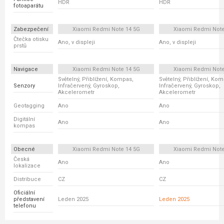
HDR
HDR
fotoaparátu
Zabezpečení
Xiaomi Redmi Note 14 5G
Xiaomi Redmi Note
Čtečka otisku
Ano, v displeji
Ano, v displeji
prstů
Navigace
Xiaomi Redmi Note 14 5G
Xiaomi Redmi Note
Světelný, Přiblížení, Kompas,
Světelný, Přiblížení, Ko
Senzory
Infračervený, Gyroskop,
Infračervený, Gyroskop,
Akcelerometr
Akcelerometr
Geotagging
Ano
Ano
Digitální
Ano
Ano
kompas
Obecné
Xiaomi Redmi Note 14 5G
Xiaomi Redmi Note
Česká
Ano
Ano
lokalizace
Distribuce
CZ
CZ
Oficiální
představení
Leden 2025
Leden 2025
telefonu