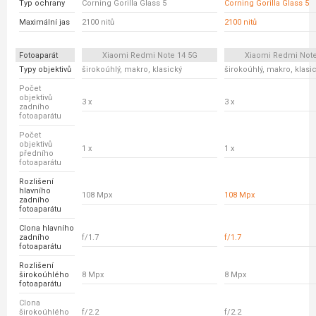
Typ ochrany
Corning Gorilla Glass 5
Corning Gorilla Glass 5
Maximální jas
2100 nitů
2100 nitů
Fotoaparát
Xiaomi Redmi Note 14 5G
Xiaomi Redmi Note
Typy objektivů
širokoúhlý, makro, klasický
širokoúhlý, makro, klasi
Počet
objektivů
3 x
3 x
zadního
fotoaparátu
Počet
objektivů
1 x
1 x
předního
fotoaparátu
Rozlišení
hlavního
108 Mpx
108 Mpx
zadního
fotoaparátu
Clona hlavního
zadního
f/1.7
f/1.7
fotoaparátu
Rozlišení
širokoúhlého
8 Mpx
8 Mpx
fotoaparátu
Clona
širokoúhlého
f/2.2
f/2.2