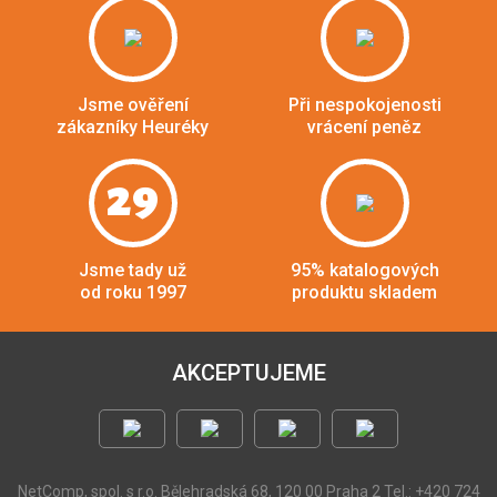
Jsme ověření
Při nespokojenosti
zákazníky Heuréky
vrácení peněz
29
Jsme tady už
95% katalogových
od roku 1997
produktu skladem
AKCEPTUJEME
NetComp, spol. s r.o.
Bělehradská 68, 120 00 Praha 2
Tel.: +420 724