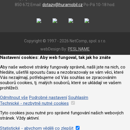
850 672
Email:
dotazy@huramobil.cz
Po-Pá 10-18 hod.
Copyright © 1997 - 2026 NetComp, spol. s r.o.
webDesign By:
PESL.NAME
Nastavení cookies: Aby web fungoval, tak jak ho znáte
Aby naše webové stránky fungovaly správně, našli jste na nich, co
hledáte, ušetřili spoustu času a nezobrazovaly se vám věci, které
Vás nezajímají, potřebujeme od Vás souhlas se zpracováním
souborů cookies, tj. malých souborů, které se ukládají ve vašem
prohlížeči.
Odmítnout vše
Podrobné nastavení
Souhlasím
Technické - nezbytně nutné cookies
Tyto cookies jsou nutné pro správné fungování našich webových
stránek. Vždy aktivní.
Statistické - abychom věděli co zlepšit