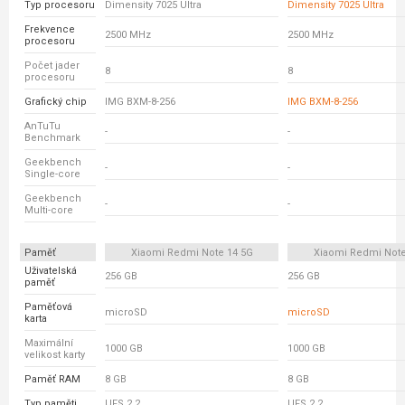
Typ procesoru
Dimensity 7025 Ultra
Dimensity 7025 Ultra
Frekvence
2500 MHz
2500 MHz
procesoru
Počet jader
8
8
procesoru
Grafický chip
IMG BXM-8-256
IMG BXM-8-256
AnTuTu
-
-
Benchmark
Geekbench
-
-
Single-core
Geekbench
-
-
Multi-core
Paměť
Xiaomi Redmi Note 14 5G
Xiaomi Redmi Note
Uživatelská
256 GB
256 GB
paměť
Paměťová
microSD
microSD
karta
Maximální
1000 GB
1000 GB
velikost karty
Paměť RAM
8 GB
8 GB
Typ paměti
UFS 2.2
UFS 2.2