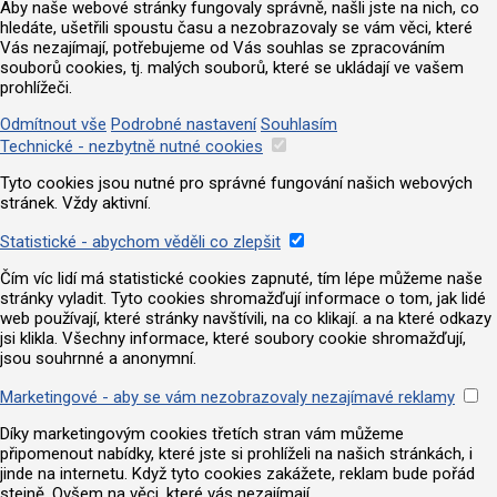
Aby naše webové stránky fungovaly správně, našli jste na nich, co
hledáte, ušetřili spoustu času a nezobrazovaly se vám věci, které
Vás nezajímají, potřebujeme od Vás souhlas se zpracováním
souborů cookies, tj. malých souborů, které se ukládají ve vašem
prohlížeči.
Odmítnout vše
Podrobné nastavení
Souhlasím
Technické - nezbytně nutné cookies
Tyto cookies jsou nutné pro správné fungování našich webových
stránek. Vždy aktivní.
Statistické - abychom věděli co zlepšit
Čím víc lidí má statistické cookies zapnuté, tím lépe můžeme naše
stránky vyladit. Tyto cookies shromažďují informace o tom, jak lidé
web používají, které stránky navštívili, na co klikají. a na které odkazy
jsi klikla. Všechny informace, které soubory cookie shromažďují,
jsou souhrnné a anonymní.
Marketingové - aby se vám nezobrazovaly nezajímavé reklamy
Díky marketingovým cookies třetích stran vám můžeme
připomenout nabídky, které jste si prohlíželi na našich stránkách, i
jinde na internetu. Když tyto cookies zakážete, reklam bude pořád
stejně. Ovšem na věci, které vás nezajímají.