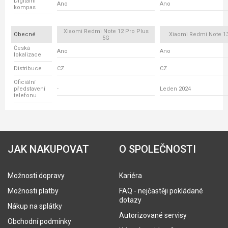
Digitální
Ano
Ano
kompas
Xiaomi Redmi Note 12 Pro Plus
Obecné
Xiaomi Redmi Note 13
5G
Česká
Ano
Ano
lokalizace
Distribuce
CZ
CZ
Oficiální
představení
-
Leden 2024
telefonu
JAK NAKUPOVAT
O SPOLEČNOSTI
Možnosti dopravy
Kariéra
Možnosti platby
FAQ - nejčastěji pokládané
dotazy
Nákup na splátky
Autorizované servisy
Obchodní podmínky