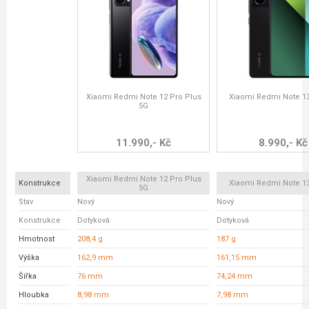
Xiaomi Redmi Note 12 Pro Plus
Xiaomi Redmi Note 13
5G
11.990,- Kč
8.990,- Kč
Xiaomi Redmi Note 12 Pro Plus
Konstrukce
Xiaomi Redmi Note 13
5G
Stav
Nový
Nový
Konstrukce
Dotyková
Dotyková
Hmotnost
208,4 g
187 g
Výška
162,9 mm
161,15 mm
Šířka
76 mm
74,24 mm
Hloubka
8,98 mm
7,98 mm