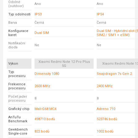
Odolné
Ano
Ano
(outdoor)
Typ odolnosti
IP53
IP54
Barva
Černá
Černá
Konfigurace
Dual SIM - Hybridní slot 
Dual SIM
karet
SIM2 / SIM1 + eSIM)
Notifikační
Ne
Ne
dioda
Xiaomi Redmi Note 12 Pro Plus
Výkon
Xiaomi Redmi Note 13
5G
Typ
Dimensity 1080
Snapdragon 7s Gen 2
procesoru
Frekvence
2600 MHz
2400 MHz
procesoru
Počet jader
8
8
procesoru
Grafický chip
Mali-G68 MC4
Adreno 710
AnTuTu
498710 bodů
523746 bodů
Benchmark
Geekbench
822 bodů
1002 bodů
Single-core