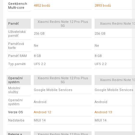
Geekbench
4852 bodů
2893 bodů
Multi-core
Xiaomi Redmi Note 12 Pro Plus
Paměť
Xiaomi Redmi Note 13
5G
Uživatelská
256 GB
256 GB
paměť
Paměťová
Ne
Ne
karta
Paměť RAM
8 GB
8 GB
Typ paměti
UFS 2.2
UFS 2.2
Operační
Xiaomi Redmi Note 12 Pro Plus
Xiaomi Redmi Note 13
systém
5G
Mobilní
Google Mobile Services
Google Mobile Services
služby
Operační
Android
Android
systém
Verze OS
Android 12
Android 13
Nadstavba
MIUI 14
MIUI 14
Baterie a
Xiaomi Redmi Note 12 Pro Plus