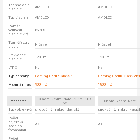
Technologie
AMOLED
AMOLED
displeje
Typ displeje
AMOLED
AMOLED
Poměr
velikosti
86,8 %
-
displeje k tělu
Tvar výřezu v
Průstřel
Průstřel
displeji
Frekvence
120 Hz
120 Hz
displeje
LTPO
Ne
Ne
Typ ochrany
Corning Gorilla Glass 5
Corning Gorilla Glass Vic
Maximální jas
900 nitů
1800 nitů
Xiaomi Redmi Note 12 Pro Plus
Fotoaparát
Xiaomi Redmi Note 13
5G
Typy objektivů
širokoúhlý, makro, klasický
širokoúhlý, makro, klasic
Počet
objektivů
3 x
3 x
zadního
fotoaparátu
Počet