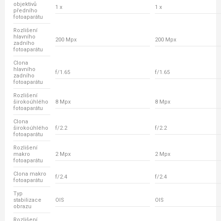
objektivů
1 x
1 x
předního
fotoaparátu
Rozlišení
hlavního
200 Mpx
200 Mpx
zadního
fotoaparátu
Clona
hlavního
f/1.65
f/1.65
zadního
fotoaparátu
Rozlišení
širokoúhlého
8 Mpx
8 Mpx
fotoaparátu
Clona
širokoúhlého
f/2.2
f/2.2
fotoaparátu
Rozlišení
makro
2 Mpx
2 Mpx
fotoaparátu
Clona makro
f/2.4
f/2.4
fotoaparátu
Typ
stabilizace
OIS
OIS
obrazu
Rozlišení