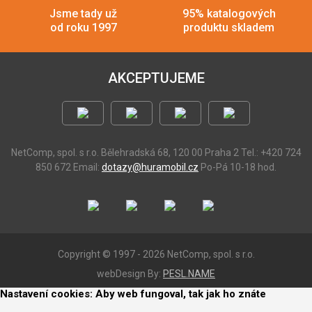
Jsme tady už
95% katalogových
od roku 1997
produktu skladem
AKCEPTUJEME
NetComp, spol. s r.o.
Bělehradská 68, 120 00 Praha 2
Tel.: +420 724
850 672
Email:
dotazy@huramobil.cz
Po-Pá 10-18 hod.
Copyright © 1997 - 2026 NetComp, spol. s r.o.
webDesign By:
PESL.NAME
Nastavení cookies: Aby web fungoval, tak jak ho znáte