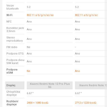
Verze
5.2
5.2
bluetooth
Wi-Fi
802.11 a/b/g/n/ac/ax
802.11 a/b/g/n/ac
NFC
Ano
Ano
Konektor jack
Ano
Ano
3,5mm
Stereo
Ano
Ano
reproduktory
FM rádio
Ne
-
Podpora OTG
Ano
Ano
Podpora dvou
Ano
Ano
SIM karet
Podpora
Ne
Ano
eSIM
Xiaomi Redmi Note 12 Pro Plus
Displej
Xiaomi Redmi Note 13
5G
Úhlopříčka
6.67 "
6.67 "
displeje
Rozlišení
2400 × 1080 bodů
2712 x 1220 bodů
displeje