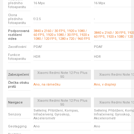
předního
16 Mpx
16 Mpx
fotoaparátu
Clona
předního
f/2.5
-
fotoaparátu
Podporovaná
3840 x 2160 / 30 FPS, 1920 x 1080 /
3840 x 2160 / 30 FPS, 1920
rozlišení
60 FPS, 1920 x 1080 / 30 FPS, 1920 x
60 FPS, 1920 x 1080 / 120
videa
1080 / 120 FPS, 1280 x 720 / 960 FPS
Zaostřování
PDAF
PDAF
Funkce
HDR
HDR
fotoaparátu
Xiaomi Redmi Note 12 Pro Plus
Zabezpečení
Xiaomi Redmi Note 13
5G
Čtečka otisku
Ano, na rámečku
Ano, v displeji
prstů
Xiaomi Redmi Note 12 Pro Plus
Navigace
Xiaomi Redmi Note 13
5G
Světelný, Přiblížení, Kompas,
Světelný, Přiblížení, Kom
Senzory
Infračervený, Gyroskop,
Infračervený, Gyroskop,
Akcelerometr
Akcelerometr
Geotagging
Ano
Ano