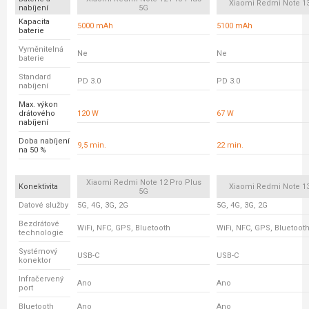
Xiaomi Redmi Note 13
nabíjení
5G
Kapacita
5000 mAh
5100 mAh
baterie
Vyměnitelná
Ne
Ne
baterie
Standard
PD 3.0
PD 3.0
nabíjení
Max. výkon
drátového
120 W
67 W
nabíjení
Doba nabíjení
9,5 min.
22 min.
na 50 %
Xiaomi Redmi Note 12 Pro Plus
Konektivita
Xiaomi Redmi Note 13
5G
Datové služby
5G, 4G, 3G, 2G
5G, 4G, 3G, 2G
Bezdrátové
WiFi, NFC, GPS, Bluetooth
WiFi, NFC, GPS, Bluetoot
technologie
Systémový
USB-C
USB-C
konektor
Infračervený
Ano
Ano
port
Bluetooth
Ano
Ano