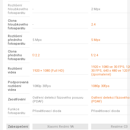
Rozlišení
hloubkového
-
2 Mpx
fotoaparátu
Clona
hloubkového
-
2.4
fotoaparátu
Rozlišení
předního
5 Mpx
5 Mpx
fotoaparátu
Clona
předního
f/2.2
f/2.4
fotoaparátu
1920 × 1080 ve 30 FPS; 12
Rozlišení
1920 × 1080 (Full HD)
30 FPS; 640 x 480 ve 120 
videa
(zpomalené)
Podporovaná
rozlišení
1080p 30fps
1080p 30fps
videa
Ostření detekcí fázového posuvu
Ostření detekcí fázovéh
Zaostřování
(PDAF)
(PDAF)
Funkce
Přisvětlovací dioda
Přisvětlovací dioda
fotoaparátu
Zabezpečení
Xiaomi Redmi 9A
Realme C3