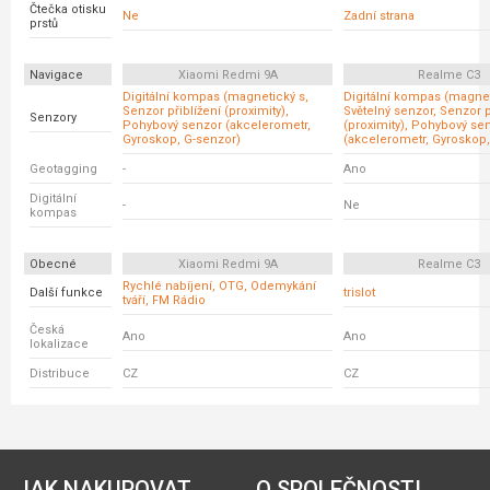
Čtečka otisku
Ne
Zadní strana
prstů
Navigace
Xiaomi Redmi 9A
Realme C3
Digitální kompas (magnetický s,
Digitální kompas (magnet
Senzor přiblížení (proximity),
Světelný senzor, Senzor p
Senzory
Pohybový senzor (akcelerometr,
(proximity), Pohybový se
Gyroskop, G-senzor)
(akcelerometr, Gyroskop,
Geotagging
-
Ano
Digitální
-
Ne
kompas
Obecné
Xiaomi Redmi 9A
Realme C3
Rychlé nabíjení, OTG, Odemykání
Další funkce
trislot
tváří, FM Rádio
Česká
Ano
Ano
lokalizace
Distribuce
CZ
CZ
JAK NAKUPOVAT
O SPOLEČNOSTI