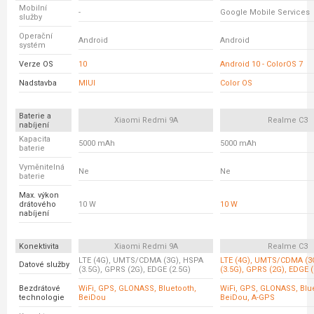
Mobilní
-
Google Mobile Services
služby
Operační
Android
Android
systém
Verze OS
10
Android 10 - ColorOS 7
Nadstavba
MIUI
Color OS
Baterie a
Xiaomi Redmi 9A
Realme C3
nabíjení
Kapacita
5000 mAh
5000 mAh
baterie
Vyměnitelná
Ne
Ne
baterie
Max. výkon
drátového
10 W
10 W
nabíjení
Konektivita
Xiaomi Redmi 9A
Realme C3
LTE (4G), UMTS/CDMA (3G), HSPA
LTE (4G), UMTS/CDMA (3
Datové služby
(3.5G), GPRS (2G), EDGE (2.5G)
(3.5G), GPRS (2G), EDGE (
Bezdrátové
WiFi, GPS, GLONASS, Bluetooth,
WiFi, GPS, GLONASS, Blu
technologie
BeiDou
BeiDou, A-GPS