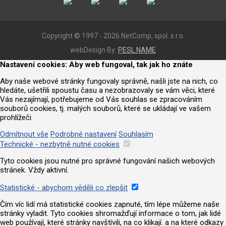
Copyright © 1997 - 2026 NetComp, spol. s r.o.
webDesign By:
PESL.NAME
Nastavení cookies: Aby web fungoval, tak jak ho znáte
Aby naše webové stránky fungovaly správně, našli jste na nich, co
hledáte, ušetřili spoustu času a nezobrazovaly se vám věci, které
Vás nezajímají, potřebujeme od Vás souhlas se zpracováním
souborů cookies, tj. malých souborů, které se ukládají ve vašem
prohlížeči.
Odmítnout vše
Podrobné nastavení
Souhlasím
Technické - nezbytně nutné cookies
Tyto cookies jsou nutné pro správné fungování našich webových
stránek. Vždy aktivní.
Statistické - abychom věděli co zlepšit
Čím víc lidí má statistické cookies zapnuté, tím lépe můžeme naše
stránky vyladit. Tyto cookies shromažďují informace o tom, jak lidé
web používají, které stránky navštívili, na co klikají. a na které odkazy