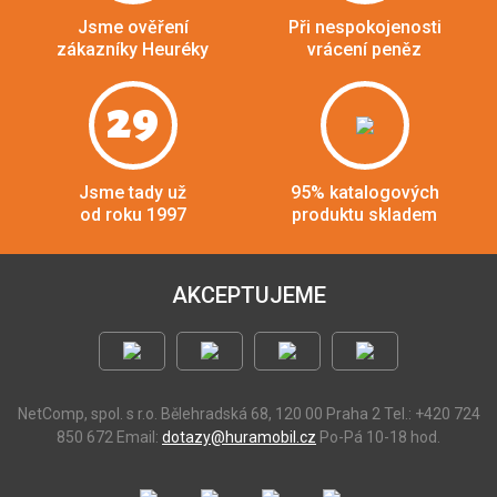
Jsme ověření
Při nespokojenosti
zákazníky Heuréky
vrácení peněz
29
Jsme tady už
95% katalogových
od roku 1997
produktu skladem
AKCEPTUJEME
NetComp, spol. s r.o.
Bělehradská 68, 120 00 Praha 2
Tel.: +420 724
850 672
Email:
dotazy@huramobil.cz
Po-Pá 10-18 hod.