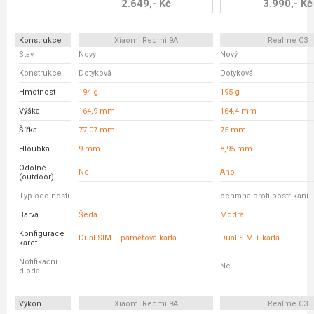
2.649,- Kč
3.990,- Kč
Konstrukce
Xiaomi Redmi 9A
Realme C3
Stav
Nový
Nový
Konstrukce
Dotyková
Dotyková
Hmotnost
194 g
195 g
Výška
164,9 mm
164,4 mm
Šířka
77,07 mm
75 mm
Hloubka
9 mm
8,95 mm
Odolné
Ne
Ano
(outdoor)
Typ odolnosti
-
ochrana proti postříkání
Barva
Šedá
Modrá
Konfigurace
Dual SIM + paměťová karta
Dual SIM + karta
karet
Notifikační
-
Ne
dioda
Výkon
Xiaomi Redmi 9A
Realme C3