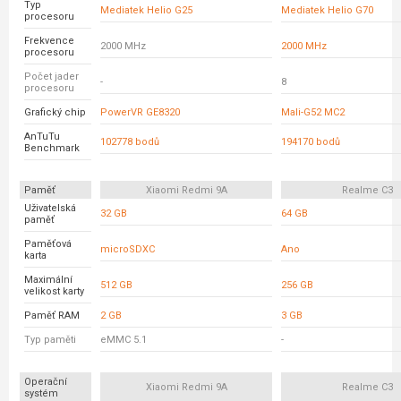
Typ
Mediatek Helio G25
Mediatek Helio G70
procesoru
Frekvence
2000 MHz
2000 MHz
procesoru
Počet jader
-
8
procesoru
Grafický chip
PowerVR GE8320
Mali-G52 MC2
AnTuTu
102778 bodů
194170 bodů
Benchmark
Paměť
Xiaomi Redmi 9A
Realme C3
Uživatelská
32 GB
64 GB
paměť
Paměťová
microSDXC
Ano
karta
Maximální
512 GB
256 GB
velikost karty
Paměť RAM
2 GB
3 GB
Typ paměti
eMMC 5.1
-
Operační
Xiaomi Redmi 9A
Realme C3
systém