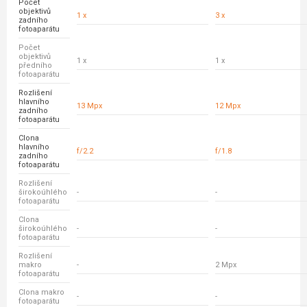
Počet
objektivů
1 x
3 x
zadního
fotoaparátu
Počet
objektivů
1 x
1 x
předního
fotoaparátu
Rozlišení
hlavního
13 Mpx
12 Mpx
zadního
fotoaparátu
Clona
hlavního
f/2.2
f/1.8
zadního
fotoaparátu
Rozlišení
širokoúhlého
-
-
fotoaparátu
Clona
širokoúhlého
-
-
fotoaparátu
Rozlišení
makro
-
2 Mpx
fotoaparátu
Clona makro
-
-
fotoaparátu