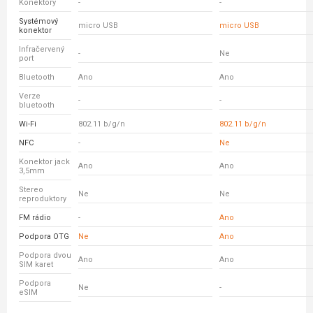
Konektory
-
-
Systémový
micro USB
micro USB
konektor
Infračervený
-
Ne
port
Bluetooth
Ano
Ano
Verze
-
-
bluetooth
Wi-Fi
802.11 b/g/n
802.11 b/g/n
NFC
-
Ne
Konektor jack
Ano
Ano
3,5mm
Stereo
Ne
Ne
reproduktory
FM rádio
-
Ano
Podpora OTG
Ne
Ano
Podpora dvou
Ano
Ano
SIM karet
Podpora
Ne
-
eSIM