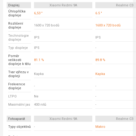
Displej
Xiaomi Redmi 9A
Realme C3
Úhlopříčka
6,53 "
6.5 "
displeje
Rozlišení
1600 x 720 bodů
1600 x 720 bodů
displeje
Technologie
IPS
IPS
displeje
Typ displeje
IPS
-
Poměr
velikosti
81.1 %
89.8 %
displeje k tělu
Tvar výřezu v
Kapka
Kapka
displeji
Frekvence
-
-
displeje
LTPO
Ne
-
Maximální jas
400 nitů
-
Fotoaparát
Xiaomi Redmi 9A
Realme C3
Typy objektivů
-
Makro