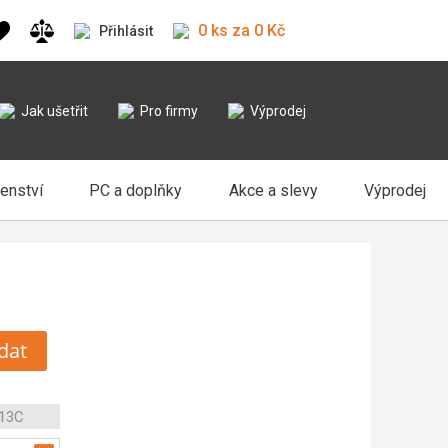
0 ks za 0 Kč
Přihlásit
Jak ušetřit
Pro firmy
Výprodej
šenství
PC a doplňky
Akce a slevy
Výprodej
dat
 13C