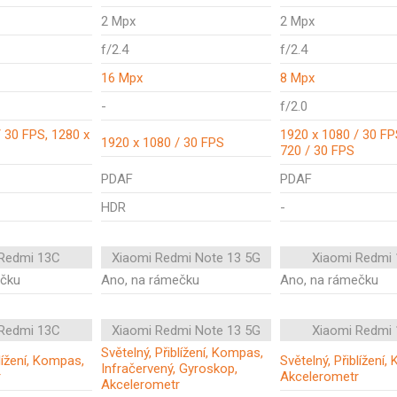
2 Mpx
2 Mpx
f/2.4
f/2.4
16 Mpx
8 Mpx
-
f/2.0
 30 FPS, 1280 x
1920 x 1080 / 30 FP
1920 x 1080 / 30 FPS
720 / 30 FPS
PDAF
PDAF
HDR
-
 Redmi 13C
Xiaomi Redmi Note 13 5G
Xiaomi Redmi
ečku
Ano, na rámečku
Ano, na rámečku
 Redmi 13C
Xiaomi Redmi Note 13 5G
Xiaomi Redmi
Světelný, Přiblížení, Kompas,
blížení, Kompas,
Světelný, Přiblížení
Infračervený, Gyroskop,
r
Akcelerometr
Akcelerometr