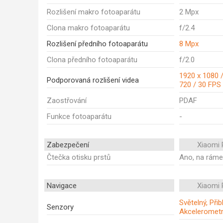
Rozlišení makro fotoaparátu
2 Mpx
Clona makro fotoaparátu
f/2.4
Rozlišení předního fotoaparátu
8 Mpx
Clona předního fotoaparátu
f/2.0
1920 x 1080 /
Podporovaná rozlišení videa
720 / 30 FPS
Zaostřování
PDAF
Funkce fotoaparátu
-
Zabezpečení
Xiaomi
Čtečka otisku prstů
Ano, na rám
Navigace
Xiaomi
Světelný, Při
Senzory
Akceleromet