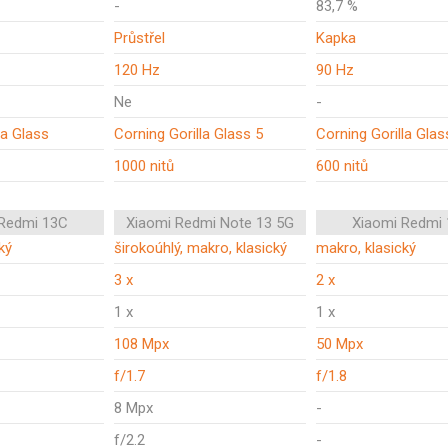
-
83,7 %
Průstřel
Kapka
120 Hz
90 Hz
Ne
-
la Glass
Corning Gorilla Glass 5
Corning Gorilla Glas
1000 nitů
600 nitů
 Redmi 13C
Xiaomi Redmi Note 13 5G
Xiaomi Redmi
ký
širokoúhlý, makro, klasický
makro, klasický
3 x
2 x
1 x
1 x
108 Mpx
50 Mpx
f/1.7
f/1.8
8 Mpx
-
f/2.2
-