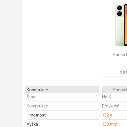
Xiaomi
2.8
Konstrukce
Xiaomi
Stav
Nový
Konstrukce
Dotyková
Hmotnost
192 g
Výška
168 mm