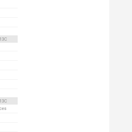
 13C
 13C
ices