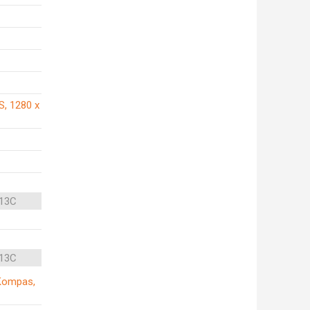
S, 1280 x
 13C
 13C
, Kompas,