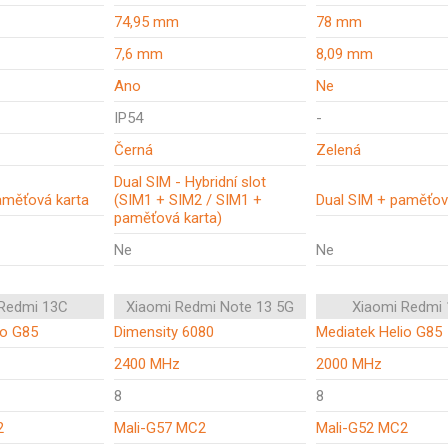
74,95 mm
78 mm
7,6 mm
8,09 mm
Ano
Ne
IP54
-
Černá
Zelená
Dual SIM - Hybridní slot
aměťová karta
(SIM1 + SIM2 / SIM1 +
Dual SIM + paměťov
paměťová karta)
Ne
Ne
 Redmi 13C
Xiaomi Redmi Note 13 5G
Xiaomi Redmi
io G85
Dimensity 6080
Mediatek Helio G85
2400 MHz
2000 MHz
8
8
2
Mali-G57 MC2
Mali-G52 MC2