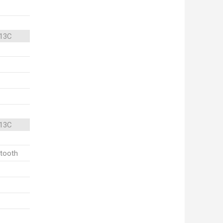
 13C
 13C
etooth