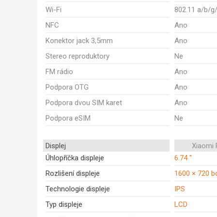
Wi-Fi
802.11 a/b/g
NFC
Ano
Konektor jack 3,5mm
Ano
Stereo reproduktory
Ne
FM rádio
Ano
Podpora OTG
Ano
Podpora dvou SIM karet
Ano
Podpora eSIM
Ne
Displej
Xiaomi
Úhlopříčka displeje
6.74 "
Rozlišení displeje
1600 × 720 b
Technologie displeje
IPS
Typ displeje
LCD