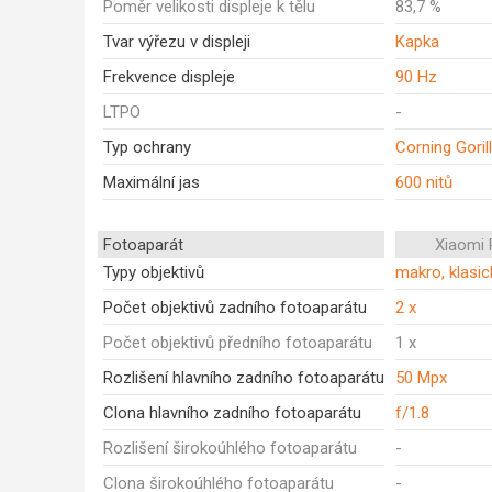
Poměr velikosti displeje k tělu
83,7 %
Tvar výřezu v displeji
Kapka
Frekvence displeje
90 Hz
LTPO
-
Typ ochrany
Corning Goril
Maximální jas
600 nitů
Fotoaparát
Xiaomi
Typy objektivů
makro, klasic
Počet objektivů zadního fotoaparátu
2 x
Počet objektivů předního fotoaparátu
1 x
Rozlišení hlavního zadního fotoaparátu
50 Mpx
Clona hlavního zadního fotoaparátu
f/1.8
Rozlišení širokoúhlého fotoaparátu
-
Clona širokoúhlého fotoaparátu
-