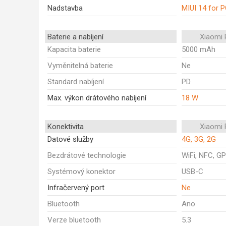
Nadstavba
MIUI 14 for 
Baterie a nabíjení
Xiaomi
Kapacita baterie
5000 mAh
Vyměnitelná baterie
Ne
Standard nabíjení
PD
Max. výkon drátového nabíjení
18 W
Konektivita
Xiaomi
Datové služby
4G, 3G, 2G
Bezdrátové technologie
WiFi, NFC, GP
Systémový konektor
USB-C
Infračervený port
Ne
Bluetooth
Ano
Verze bluetooth
5.3