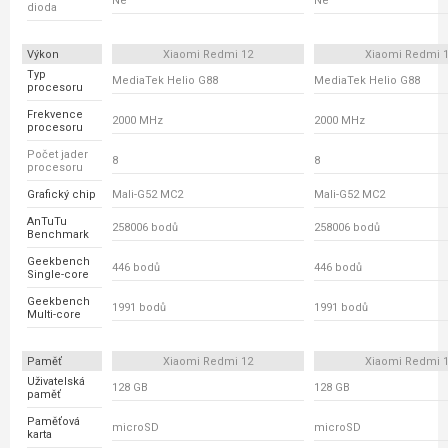
Ne
Ne
dioda
Výkon
Xiaomi Redmi 12
Xiaomi Redmi 
Typ
MediaTek Helio G88
MediaTek Helio G88
procesoru
Frekvence
2000 MHz
2000 MHz
procesoru
Počet jader
8
8
procesoru
Grafický chip
Mali-G52 MC2
Mali-G52 MC2
AnTuTu
258006 bodů
258006 bodů
Benchmark
Geekbench
446 bodů
446 bodů
Single-core
Geekbench
1991 bodů
1991 bodů
Multi-core
Paměť
Xiaomi Redmi 12
Xiaomi Redmi 
Uživatelská
128 GB
128 GB
paměť
Paměťová
microSD
microSD
karta