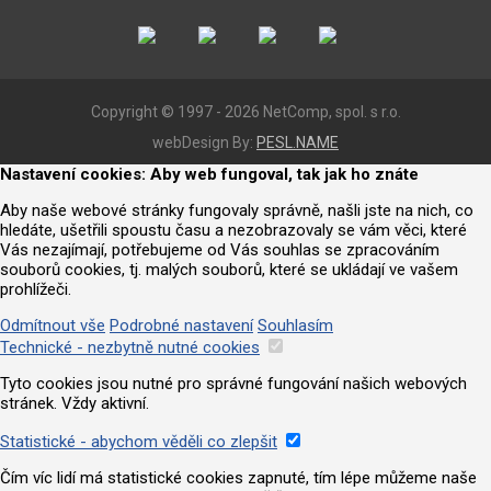
Copyright © 1997 - 2026 NetComp, spol. s r.o.
webDesign By:
PESL.NAME
Nastavení cookies: Aby web fungoval, tak jak ho znáte
Aby naše webové stránky fungovaly správně, našli jste na nich, co
hledáte, ušetřili spoustu času a nezobrazovaly se vám věci, které
Vás nezajímají, potřebujeme od Vás souhlas se zpracováním
souborů cookies, tj. malých souborů, které se ukládají ve vašem
prohlížeči.
Odmítnout vše
Podrobné nastavení
Souhlasím
Technické - nezbytně nutné cookies
Tyto cookies jsou nutné pro správné fungování našich webových
stránek. Vždy aktivní.
Statistické - abychom věděli co zlepšit
Čím víc lidí má statistické cookies zapnuté, tím lépe můžeme naše