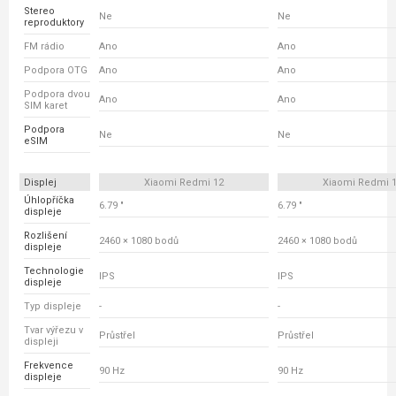
Stereo
Ne
Ne
reproduktory
FM rádio
Ano
Ano
Podpora OTG
Ano
Ano
Podpora dvou
Ano
Ano
SIM karet
Podpora
Ne
Ne
eSIM
Displej
Xiaomi Redmi 12
Xiaomi Redmi 
Úhlopříčka
6.79 "
6.79 "
displeje
Rozlišení
2460 × 1080 bodů
2460 × 1080 bodů
displeje
Technologie
IPS
IPS
displeje
Typ displeje
-
-
Tvar výřezu v
Průstřel
Průstřel
displeji
Frekvence
90 Hz
90 Hz
displeje