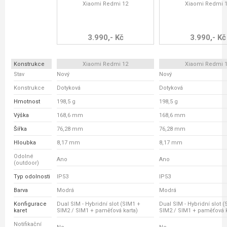
Xiaomi Redmi 12
Xiaomi Redmi 
3.990,- Kč
3.990,- Kč
Konstrukce
Xiaomi Redmi 12
Xiaomi Redmi 
Stav
Nový
Nový
Konstrukce
Dotyková
Dotyková
Hmotnost
198,5 g
198,5 g
Výška
168,6 mm
168,6 mm
Šířka
76,28 mm
76,28 mm
Hloubka
8,17 mm
8,17 mm
Odolné
Ano
Ano
(outdoor)
Typ odolnosti
IP53
IP53
Barva
Modrá
Modrá
Konfigurace
Dual SIM - Hybridní slot (SIM1 +
Dual SIM - Hybridní slot 
karet
SIM2 / SIM1 + paměťová karta)
SIM2 / SIM1 + paměťová k
Notifikační