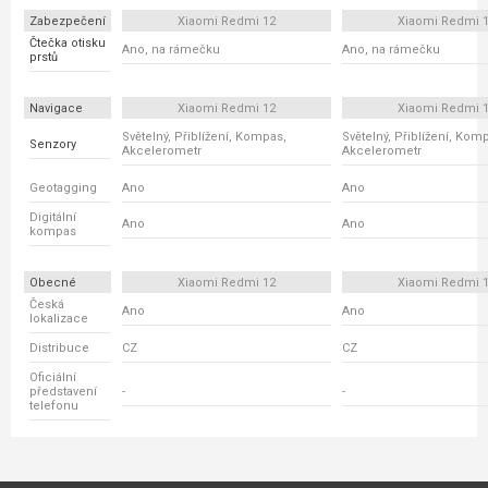
Zabezpečení
Xiaomi Redmi 12
Xiaomi Redmi 
Čtečka otisku
Ano, na rámečku
Ano, na rámečku
prstů
Navigace
Xiaomi Redmi 12
Xiaomi Redmi 
Světelný, Přiblížení, Kompas,
Světelný, Přiblížení, Kom
Senzory
Akcelerometr
Akcelerometr
Geotagging
Ano
Ano
Digitální
Ano
Ano
kompas
Obecné
Xiaomi Redmi 12
Xiaomi Redmi 
Česká
Ano
Ano
lokalizace
Distribuce
CZ
CZ
Oficiální
představení
-
-
telefonu