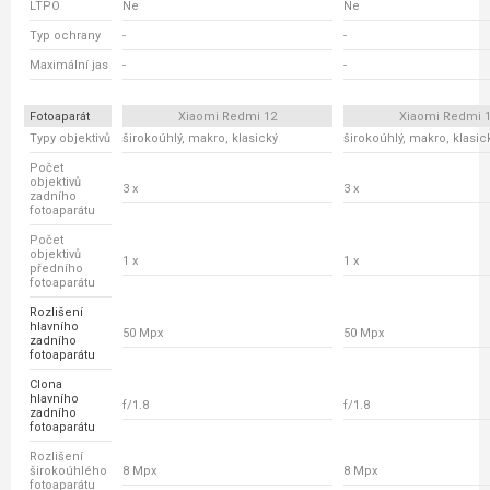
LTPO
Ne
Ne
Typ ochrany
-
-
Maximální jas
-
-
Fotoaparát
Xiaomi Redmi 12
Xiaomi Redmi 
Typy objektivů
širokoúhlý, makro, klasický
širokoúhlý, makro, klasic
Počet
objektivů
3 x
3 x
zadního
fotoaparátu
Počet
objektivů
1 x
1 x
předního
fotoaparátu
Rozlišení
hlavního
50 Mpx
50 Mpx
zadního
fotoaparátu
Clona
hlavního
f/1.8
f/1.8
zadního
fotoaparátu
Rozlišení
širokoúhlého
8 Mpx
8 Mpx
fotoaparátu