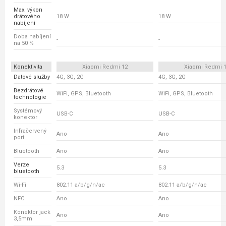
Max. výkon
drátového
18 W
18 W
nabíjení
Doba nabíjení
-
-
na 50 %
Konektivita
Xiaomi Redmi 12
Xiaomi Redmi 
Datové služby
4G, 3G, 2G
4G, 3G, 2G
Bezdrátové
WiFi, GPS, Bluetooth
WiFi, GPS, Bluetooth
technologie
Systémový
USB-C
USB-C
konektor
Infračervený
Ano
Ano
port
Bluetooth
Ano
Ano
Verze
5.3
5.3
bluetooth
Wi-Fi
802.11 a/b/g/n/ac
802.11 a/b/g/n/ac
NFC
Ano
Ano
Konektor jack
Ano
Ano
3,5mm