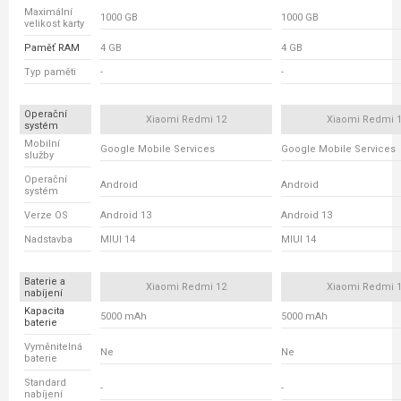
Maximální
1000 GB
1000 GB
velikost karty
Paměť RAM
4 GB
4 GB
Typ paměti
-
-
Operační
Xiaomi Redmi 12
Xiaomi Redmi 
systém
Mobilní
Google Mobile Services
Google Mobile Services
služby
Operační
Android
Android
systém
Verze OS
Android 13
Android 13
Nadstavba
MIUI 14
MIUI 14
Baterie a
Xiaomi Redmi 12
Xiaomi Redmi 
nabíjení
Kapacita
5000 mAh
5000 mAh
baterie
Vyměnitelná
Ne
Ne
baterie
Standard
-
-
nabíjení