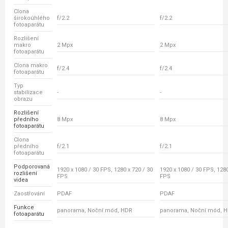
Clona
širokoúhlého
f/2.2
f/2.2
fotoaparátu
Rozlišení
makro
2 Mpx
2 Mpx
fotoaparátu
Clona makro
f/2.4
f/2.4
fotoaparátu
Typ
stabilizace
-
-
obrazu
Rozlišení
předního
8 Mpx
8 Mpx
fotoaparátu
Clona
předního
f/2.1
f/2.1
fotoaparátu
Podporovaná
1920 x 1080 / 30 FPS, 1280 x 720 / 30
1920 x 1080 / 30 FPS, 1280
rozlišení
FPS
FPS
videa
Zaostřování
PDAF
PDAF
Funkce
panorama, Noční mód, HDR
panorama, Noční mód, 
fotoaparátu