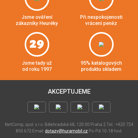
Jsme ověření
Při nespokojenosti
zákazníky Heuréky
vrácení peněz
29
Jsme tady už
95% katalogových
od roku 1997
produktu skladem
AKCEPTUJEME
NetComp, spol. s r.o.
Bělehradská 68, 120 00 Praha 2
Tel.: +420 724
850 672
Email:
dotazy@huramobil.cz
Po-Pá 10-18 hod.