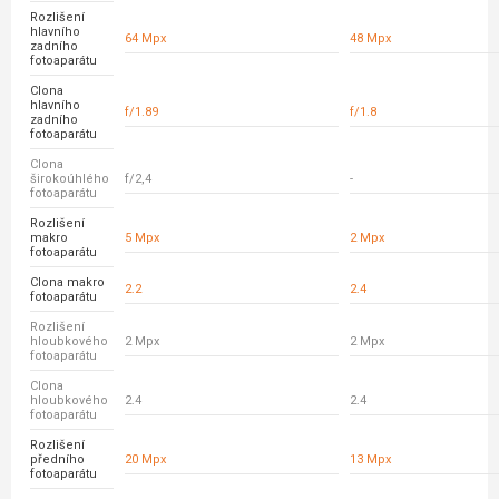
Rozlišení
hlavního
64 Mpx
48 Mpx
zadního
fotoaparátu
Clona
hlavního
f/1.89
f/1.8
zadního
fotoaparátu
Clona
širokoúhlého
f/2,4
-
fotoaparátu
Rozlišení
makro
5 Mpx
2 Mpx
fotoaparátu
Clona makro
2.2
2.4
fotoaparátu
Rozlišení
hloubkového
2 Mpx
2 Mpx
fotoaparátu
Clona
hloubkového
2.4
2.4
fotoaparátu
Rozlišení
předního
20 Mpx
13 Mpx
fotoaparátu