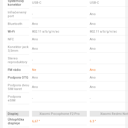
Systémový
USB-C
USB-C
konektor
Infračervený
-
Ano
port
Bluetooth
Ano
Ano
Wi-Fi
802.11 a/b/g/n/ac
802.11 a/b/g/n/ac
NFC
Ano
Ano
Konektor jack
Ano
Ano
3,5mm
Stereo
-
-
reproduktory
FM rádio
Ne
Ano
Podpora OTG
Ano
Ano
Podpora dvou
Ano
Ano
SIM karet
Podpora
-
-
eSIM
Displej
Xiaomi Pocophone F2 Pro
Xiaomi Redmi Not
Úhlopříčka
6,67 "
6.3 "
displeje