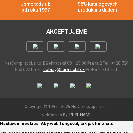
Jsme tady už
95% katalogových
od roku 1997
produktu skladem
AKCEPTUJEME
NetComp, spol. s r.o.
Bělehradská 68, 120 00 Praha 2
Tel.: +420 724
850 672
Email:
dotazy@huramobil.cz
Po-Pá 10-18 hod.
Copyright © 1997 - 2026 NetComp, spol. s r.o.
webDesign By:
PESL.NAME
Nastavení cookies: Aby web fungoval, tak jak ho znáte