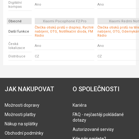
Digitální
Ano
Ano
kompas
Obecné
Xiaomi Pocophone F2 Pro
Xiaomi Redmi Not
Čtečka otisků prstů v displeji, Rychlé
Čtečka otisků prstů na těl
Další funkce
nabíjení, OTG, Notifikační dioda, FM
nabíjení, OTG, Odemykání
Rádio
Rádio
Česká
Ano
Ano
lokalizace
Distribuce
CZ
CZ
JAK NAKUPOVAT
O SPOLEČNOSTI
Možnosti dopravy
Kariéra
Možnosti platby
FAQ - nejčastěji pokládané
dotazy
Nákup na splátky
Autorizované servisy
Obchodní podmínky
Kde nás najdete?