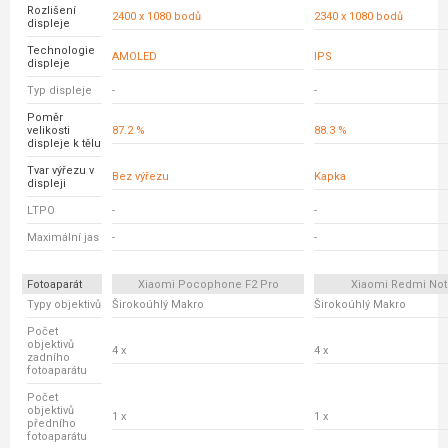
Rozlišení
2400 x 1080 bodů
2340 x 1080 bodů
displeje
Technologie
AMOLED
IPS
displeje
Typ displeje
-
-
Poměr
velikosti
87.2 %
88.3 %
displeje k tělu
Tvar výřezu v
Bez výřezu
Kapka
displeji
LTPO
-
-
Maximální jas
-
-
Fotoaparát
Xiaomi Pocophone F2 Pro
Xiaomi Redmi Not
Typy objektivů
Širokoúhlý Makro
Širokoúhlý Makro
Počet
objektivů
4 x
4 x
zadního
fotoaparátu
Počet
objektivů
1 x
1 x
předního
fotoaparátu