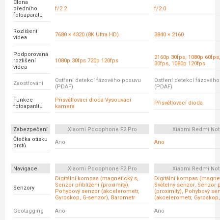
Clona
předního
f/2.2
f/2.0
fotoaparátu
Rozlišení
7680 × 4320 (8K Ultra HD)
3840 × 2160
videa
Podporovaná
2160p 30fps, 1080p 60fps
rozlišení
1080p 30fps 720p 120fps
30fps, 1080p 120fps
videa
Ostření detekcí fázového posuvu
Ostření detekcí fázovéh
Zaostřování
(PDAF)
(PDAF)
Funkce
Přisvětlovací dioda Vysouvací
Přisvětlovací dioda
fotoaparátu
kamera
Zabezpečení
Xiaomi Pocophone F2 Pro
Xiaomi Redmi Not
Čtečka otisku
Ano
Ano
prstů
Navigace
Xiaomi Pocophone F2 Pro
Xiaomi Redmi Not
Digitální kompas (magnetický s,
Digitální kompas (magnet
Senzor přiblížení (proximity),
Světelný senzor, Senzor p
Senzory
Pohybový senzor (akcelerometr,
(proximity), Pohybový se
Gyroskop, G-senzor), Barometr
(akcelerometr, Gyroskop,
Geotagging
Ano
Ano