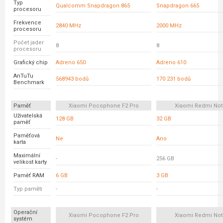
Typ
Qualcomm Snapdragon 865
Snapdragon 665
procesoru
Frekvence
2840 MHz
2000 MHz
procesoru
Počet jader
8
8
procesoru
Grafický chip
Adreno 650
Adreno 610
AnTuTu
568943 bodů
170 231 bodů
Benchmark
Paměť
Xiaomi Pocophone F2 Pro
Xiaomi Redmi Not
Uživatelská
128 GB
32 GB
paměť
Paměťová
Ne
Ano
karta
Maximální
-
256 GB
velikost karty
Paměť RAM
6 GB
3 GB
Typ paměti
-
-
Operační
Xiaomi Pocophone F2 Pro
Xiaomi Redmi Not
systém