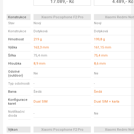
17.089,- Kč
4.489,- Kč
Konstrukce
Xiaomi Pocophone F2 Pro
Xiaomi Redmi Not
Stav
Nový
Nový
Konstrukce
Dotyková
Dotyková
Hmotnost
219 g
199,8 g
Výška
163,3 mm
161,15 mm
Šířka
75,4 mm
75,4 mm
Hloubka
8,9 mm
8,6 mm
Odolné
Ne
Ne
(outdoor)
Typ odolnosti
-
-
Barva
Šedá
Šedá
Konfigurace
Dual SIM
Dual SIM + karta
karet
Notifikační
-
Ne
dioda
Výkon
Xiaomi Pocophone F2 Pro
Xiaomi Redmi Not