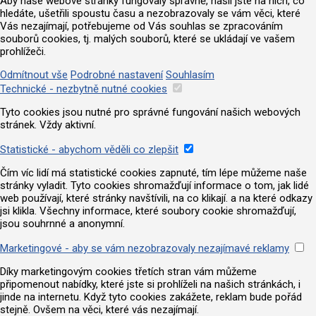
Aby naše webové stránky fungovaly správně, našli jste na nich, co
hledáte, ušetřili spoustu času a nezobrazovaly se vám věci, které
Vás nezajímají, potřebujeme od Vás souhlas se zpracováním
souborů cookies, tj. malých souborů, které se ukládají ve vašem
prohlížeči.
Odmítnout vše
Podrobné nastavení
Souhlasím
Technické - nezbytně nutné cookies
Tyto cookies jsou nutné pro správné fungování našich webových
stránek. Vždy aktivní.
Statistické - abychom věděli co zlepšit
Čím víc lidí má statistické cookies zapnuté, tím lépe můžeme naše
stránky vyladit. Tyto cookies shromažďují informace o tom, jak lidé
web používají, které stránky navštívili, na co klikají. a na které odkazy
jsi klikla. Všechny informace, které soubory cookie shromažďují,
jsou souhrnné a anonymní.
Marketingové - aby se vám nezobrazovaly nezajímavé reklamy
Díky marketingovým cookies třetích stran vám můžeme
připomenout nabídky, které jste si prohlíželi na našich stránkách, i
jinde na internetu. Když tyto cookies zakážete, reklam bude pořád
stejně. Ovšem na věci, které vás nezajímají.