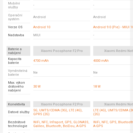
Mobilní
-
-
služby
Operační
Android
Android
systém
Verze OS
Android 10
Android 9.0 (Pie) - MIUI 1
Nadstavba
MIUI
-
Baterie a
Xiaomi Pocophone F2 Pro
Xiaomi Redmi Not
nabíjení
Kapacita
4700 mAh
4000 mAh
baterie
Vyměnitelná
Ne
Ne
baterie
Max. výkon
drátového
30 W
18 W
nabíjení
Konektivita
Xiaomi Pocophone F2 Pro
Xiaomi Redmi Not
5G, UMTS/CDMA (3G), LTE (4G),
LTE (4G), UMTS/CDMA (3
Datové služby
GPRS (2G)
(2G)
Bezdrátové
WiFi, NFC, Infraport, GPS, GLONASS,
WiFi, NFC, GPS, Bluetoot
technologie
Galileo, Bluetooth, BeiDou, A-GPS
A-GPS