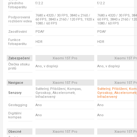
předního
f/2.2
f/2.2
fotoaparátu
7680 x 4320 / 30 FPS, 3840 x 2160 /
7680 x 4320 / 30 FPS, 384
Podporovaná
60 FPS, 3840 x 2160 / 120 FPS, 1920 x
60 FPS, 3840 x 2160 / 120
rozlišení videa
1080 / 60 FPS
1080 / 60 FPS
Zaostřování
PDAF
PDAF
Funkce
HDR
HDR
fotoaparátu
Zabezpečení
Xiaomi 15T Pro
Xiaomi 15T P
Čtečka otisku
Ano, v displeji
Ano, v displeji
prstů
Navigace
Xiaomi 15T Pro
Xiaomi 15T P
Světelný, Přiblížení, Kompas,
Světelný, Přiblížení, Ko
Senzory
Gyroskop, Akcelerometr,
Gyroskop, Akcelerometr
Infračervený
Infračervený
Geotagging
Ano
Ano
Digitální
Ano
Ano
kompas
Obecné
Xiaomi 15T Pro
Xiaomi 15T P