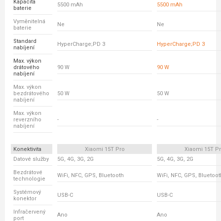
Kapacita
5500 mAh
5500 mAh
baterie
Vyměnitelná
Ne
Ne
baterie
Standard
HyperCharge;PD 3
HyperCharge;PD 3
nabíjení
Max. výkon
drátového
90 W
90 W
nabíjení
Max. výkon
bezdrátového
50 W
50 W
nabíjení
Max. výkon
reverzního
-
-
nabíjení
Konektivita
Xiaomi 15T Pro
Xiaomi 15T P
Datové služby
5G, 4G, 3G, 2G
5G, 4G, 3G, 2G
Bezdrátové
WiFi, NFC, GPS, Bluetooth
WiFi, NFC, GPS, Bluetoot
technologie
Systémový
USB-C
USB-C
konektor
Infračervený
Ano
Ano
port