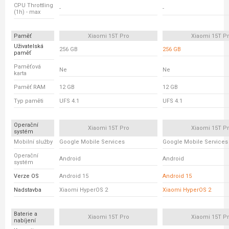
CPU Throttling
-
-
(1h) - max
Paměť
Xiaomi 15T Pro
Xiaomi 15T P
Uživatelská
256 GB
256 GB
paměť
Paměťová
Ne
Ne
karta
Paměť RAM
12 GB
12 GB
Typ paměti
UFS 4.1
UFS 4.1
Operační
Xiaomi 15T Pro
Xiaomi 15T P
systém
Mobilní služby
Google Mobile Services
Google Mobile Services
Operační
Android
Android
systém
Verze OS
Android 15
Android 15
Nadstavba
Xiaomi HyperOS 2
Xiaomi HyperOS 2
Baterie a
Xiaomi 15T Pro
Xiaomi 15T P
nabíjení