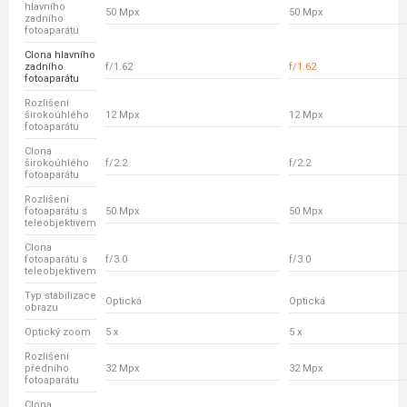
hlavního
50 Mpx
50 Mpx
zadního
fotoaparátu
Clona hlavního
zadního
f/1.62
f/1.62
fotoaparátu
Rozlišení
širokoúhlého
12 Mpx
12 Mpx
fotoaparátu
Clona
širokoúhlého
f/2.2
f/2.2
fotoaparátu
Rozlišení
fotoaparátu s
50 Mpx
50 Mpx
teleobjektivem
Clona
fotoaparátu s
f/3.0
f/3.0
teleobjektivem
Typ stabilizace
Optická
Optická
obrazu
Optický zoom
5 x
5 x
Rozlišení
předního
32 Mpx
32 Mpx
fotoaparátu
Clona