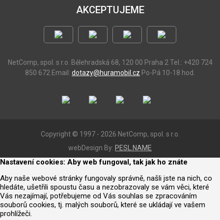
AKCEPTUJEME
NetComp, spol. s r.o.
Bělehradská 68, 120 00 Praha 2
Tel.: +420 724
850 672
Email:
dotazy@huramobil.cz
Po-Pá 10-18 hod.
Copyright © 1997 - 2026 NetComp, spol. s r.o.
webDesign By:
PESL.NAME
Nastavení cookies: Aby web fungoval, tak jak ho znáte
Aby naše webové stránky fungovaly správně, našli jste na nich, co
hledáte, ušetřili spoustu času a nezobrazovaly se vám věci, které
Vás nezajímají, potřebujeme od Vás souhlas se zpracováním
souborů cookies, tj. malých souborů, které se ukládají ve vašem
prohlížeči.