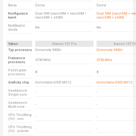
Barva
Černá
Černá
Konfigurace
Dual SIM (nanoSIM + nanoSIM /
Dual SIM (nanoSIM + na
karet
nanoSIM + eSIM)
nanoSIM + eSIM)
Notifikační
Ne
Ne
dioda
Výkon
Xiaomi 15T Pro
Xiaomi 15T P
Typ procesoru
Dimensity 9400+
Dimensity 9400+
Frekvence
3730 MHz
3730 MHz
procesoru
Počet jader
8
8
procesoru
Grafický chip
Immortalis-G925 MC12
Immortalis-G925 MC12
Geekbench
-
-
Single-core
Geekbench
-
-
Multi-core
CPU Throttling
-
-
(1h) - min
CPU Throttling
-
-
(1h) - průměr