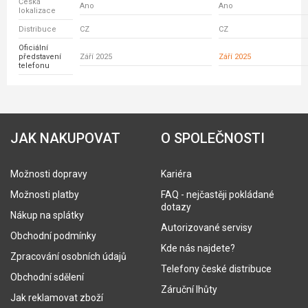
Česká
Ano
Ano
lokalizace
Distribuce
CZ
CZ
Oficiální
představení
Září 2025
Září 2025
telefonu
JAK NAKUPOVAT
O SPOLEČNOSTI
Možnosti dopravy
Kariéra
Možnosti platby
FAQ - nejčastěji pokládané
dotazy
Nákup na splátky
Autorizované servisy
Obchodní podmínky
Kde nás najdete?
Zpracování osobních údajů
Telefony české distribuce
Obchodní sdělení
Záruční lhůty
Jak reklamovat zboží