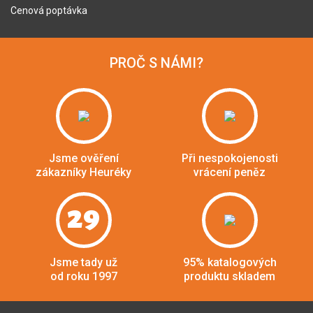
Cenová poptávka
PROČ S NÁMI?
Jsme ověření
Při nespokojenosti
zákazníky Heuréky
vrácení peněz
29
Jsme tady už
95% katalogových
od roku 1997
produktu skladem