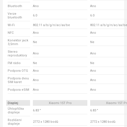
Bluetooth
Ano
Ano
Verze
6.0
6.0
bluetooth
Wi-Fi
802.11 a/b/g/n/ac/ax/be
802.11 a/b/g/n/ac/ax/b
NFC
Ano
Ano
Konektor jack
Ne
Ne
3,5mm
Stereo
Ano
Ano
reproduktory
FM rádio
Ne
Ne
Podpora OTG
Ano
Ano
Podpora dvou
Ano
Ano
SIM karet
Podpora eSIM
Ano
Ano
Displej
Xiaomi 15T Pro
Xiaomi 15T P
Úhlopříčka
6.83 "
6.83 "
displeje
Rozlišení
2772 x 1280 bodů
2772 x 1280 bodů
displeje