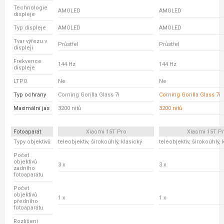
Technologie
AMOLED
AMOLED
displeje
Typ displeje
AMOLED
AMOLED
Tvar výřezu v
Průstřel
Průstřel
displeji
Frekvence
144 Hz
144 Hz
displeje
LTPO
Ne
Ne
Typ ochrany
Corning Gorilla Glass 7i
Corning Gorilla Glass 7i
Maximální jas
3200 nitů
3200 nitů
Fotoaparát
Xiaomi 15T Pro
Xiaomi 15T P
Typy objektivů
teleobjektiv, širokoúhlý, klasický
teleobjektiv, širokoúhlý, 
Počet
objektivů
3 x
3 x
zadního
fotoaparátu
Počet
objektivů
1 x
1 x
předního
fotoaparátu
Rozlišení