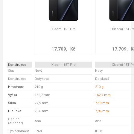
Xiaomi 15T Pro
Xiaomi 15T P
17.709,- Kč
17.709,- K
Konstrukce
Xiaomi 15T Pro
Xiaomi 15T P
Stav
Nový
Nový
Konstrukce
Dotyková
Dotyková
Hmotnost
210 g
210 g
Výška
162,7 mm
162,7 mm
Šířka
77,9 mm
77,9 mm
Hloubka
7,96 mm
7,96 mm
Odolné
Ano
Ano
(outdoor)
Typ odolnosti
IP68
IP68