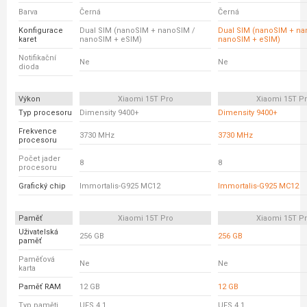
Barva
Černá
Černá
Konfigurace
Dual SIM (nanoSIM + nanoSIM /
Dual SIM (nanoSIM + na
karet
nanoSIM + eSIM)
nanoSIM + eSIM)
Notifikační
Ne
Ne
dioda
Výkon
Xiaomi 15T Pro
Xiaomi 15T P
Typ procesoru
Dimensity 9400+
Dimensity 9400+
Frekvence
3730 MHz
3730 MHz
procesoru
Počet jader
8
8
procesoru
Grafický chip
Immortalis-G925 MC12
Immortalis-G925 MC12
Paměť
Xiaomi 15T Pro
Xiaomi 15T P
Uživatelská
256 GB
256 GB
paměť
Paměťová
Ne
Ne
karta
Paměť RAM
12 GB
12 GB
Typ paměti
UFS 4.1
UFS 4.1