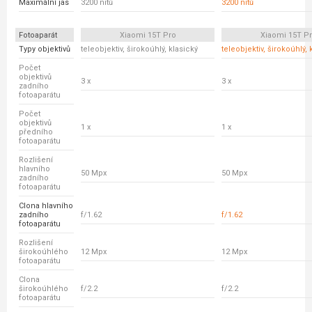
Maximální jas
3200 nitů
3200 nitů
Fotoaparát
Xiaomi 15T Pro
Xiaomi 15T P
Typy objektivů
teleobjektiv, širokoúhlý, klasický
teleobjektiv, širokoúhlý, 
Počet
objektivů
3 x
3 x
zadního
fotoaparátu
Počet
objektivů
1 x
1 x
předního
fotoaparátu
Rozlišení
hlavního
50 Mpx
50 Mpx
zadního
fotoaparátu
Clona hlavního
zadního
f/1.62
f/1.62
fotoaparátu
Rozlišení
širokoúhlého
12 Mpx
12 Mpx
fotoaparátu
Clona
širokoúhlého
f/2.2
f/2.2
fotoaparátu