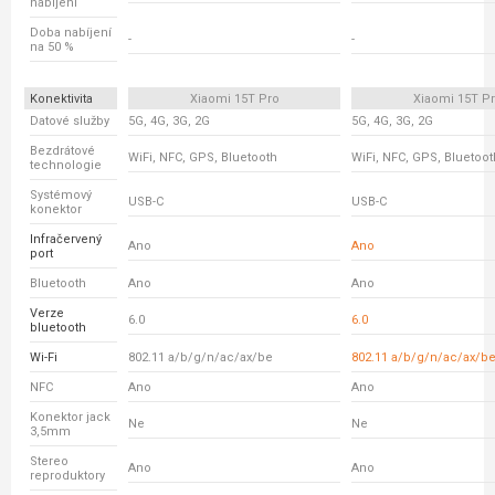
nabíjení
Doba nabíjení
-
-
na 50 %
Konektivita
Xiaomi 15T Pro
Xiaomi 15T P
Datové služby
5G, 4G, 3G, 2G
5G, 4G, 3G, 2G
Bezdrátové
WiFi, NFC, GPS, Bluetooth
WiFi, NFC, GPS, Bluetoot
technologie
Systémový
USB-C
USB-C
konektor
Infračervený
Ano
Ano
port
Bluetooth
Ano
Ano
Verze
6.0
6.0
bluetooth
Wi-Fi
802.11 a/b/g/n/ac/ax/be
802.11 a/b/g/n/ac/ax/b
NFC
Ano
Ano
Konektor jack
Ne
Ne
3,5mm
Stereo
Ano
Ano
reproduktory