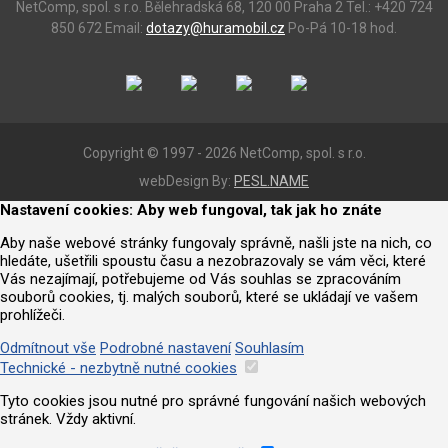
NetComp, spol. s r.o.
Bělehradská 68, 120 00 Praha 2
Tel.: +420 724
850 672
Email:
dotazy@huramobil.cz
Po-Pá 10-18 hod.
Copyright © 1997 - 2026 NetComp, spol. s r.o.
webDesign By:
PESL.NAME
Nastavení cookies: Aby web fungoval, tak jak ho znáte
Aby naše webové stránky fungovaly správně, našli jste na nich, co
hledáte, ušetřili spoustu času a nezobrazovaly se vám věci, které
Vás nezajímají, potřebujeme od Vás souhlas se zpracováním
souborů cookies, tj. malých souborů, které se ukládají ve vašem
prohlížeči.
Odmítnout vše
Podrobné nastavení
Souhlasím
Technické - nezbytně nutné cookies
Tyto cookies jsou nutné pro správné fungování našich webových
stránek. Vždy aktivní.