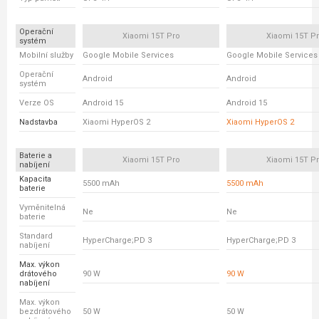
Operační
Xiaomi 15T Pro
Xiaomi 15T P
systém
Mobilní služby
Google Mobile Services
Google Mobile Services
Operační
Android
Android
systém
Verze OS
Android 15
Android 15
Nadstavba
Xiaomi HyperOS 2
Xiaomi HyperOS 2
Baterie a
Xiaomi 15T Pro
Xiaomi 15T P
nabíjení
Kapacita
5500 mAh
5500 mAh
baterie
Vyměnitelná
Ne
Ne
baterie
Standard
HyperCharge;PD 3
HyperCharge;PD 3
nabíjení
Max. výkon
drátového
90 W
90 W
nabíjení
Max. výkon
bezdrátového
50 W
50 W