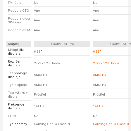
FM rádio
Ne
Ne
Podpora OTG
Ano
Ano
Podpora dvou
Ano
Ano
SIM karet
Podpora eSIM
Ano
Ano
Displej
Xiaomi 15T Pro
Xiaomi 15T P
Úhlopříčka
6.83 "
6.83 "
displeje
Rozlišení
2772 x 1280 bodů
2772 x 1280 bodů
displeje
Technologie
AMOLED
AMOLED
displeje
Typ displeje
AMOLED
AMOLED
Tvar výřezu v
Průstřel
Průstřel
displeji
Frekvence
144 Hz
144 Hz
displeje
LTPO
Ne
Ne
Typ ochrany
Corning Gorilla Glass 7i
Corning Gorilla Glass 7i