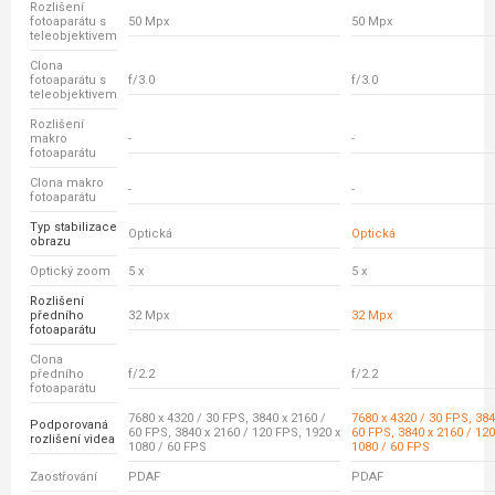
Rozlišení
fotoaparátu s
50 Mpx
50 Mpx
teleobjektivem
Clona
fotoaparátu s
f/3.0
f/3.0
teleobjektivem
Rozlišení
makro
-
-
fotoaparátu
Clona makro
-
-
fotoaparátu
Typ stabilizace
Optická
Optická
obrazu
Optický zoom
5 x
5 x
Rozlišení
předního
32 Mpx
32 Mpx
fotoaparátu
Clona
předního
f/2.2
f/2.2
fotoaparátu
7680 x 4320 / 30 FPS, 3840 x 2160 /
7680 x 4320 / 30 FPS, 384
Podporovaná
60 FPS, 3840 x 2160 / 120 FPS, 1920 x
60 FPS, 3840 x 2160 / 120
rozlišení videa
1080 / 60 FPS
1080 / 60 FPS
Zaostřování
PDAF
PDAF