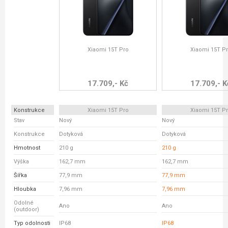
Xiaomi 15T Pro
Xiaomi 15T P
17.709,- Kč
17.709,- K
Konstrukce
Xiaomi 15T Pro
Xiaomi 15T P
Stav
Nový
Nový
Konstrukce
Dotyková
Dotyková
Hmotnost
210 g
210 g
Výška
162,7 mm
162,7 mm
Šířka
77,9 mm
77,9 mm
Hloubka
7,96 mm
7,96 mm
Odolné
Ano
Ano
(outdoor)
Typ odolnosti
IP68
IP68