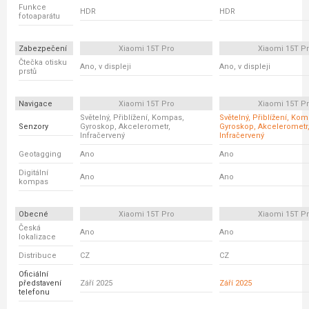
Funkce
HDR
HDR
fotoaparátu
Zabezpečení
Xiaomi 15T Pro
Xiaomi 15T P
Čtečka otisku
Ano, v displeji
Ano, v displeji
prstů
Navigace
Xiaomi 15T Pro
Xiaomi 15T P
Světelný, Přiblížení, Kompas,
Světelný, Přiblížení, Ko
Senzory
Gyroskop, Akcelerometr,
Gyroskop, Akcelerometr
Infračervený
Infračervený
Geotagging
Ano
Ano
Digitální
Ano
Ano
kompas
Obecné
Xiaomi 15T Pro
Xiaomi 15T P
Česká
Ano
Ano
lokalizace
Distribuce
CZ
CZ
Oficiální
představení
Září 2025
Září 2025
telefonu