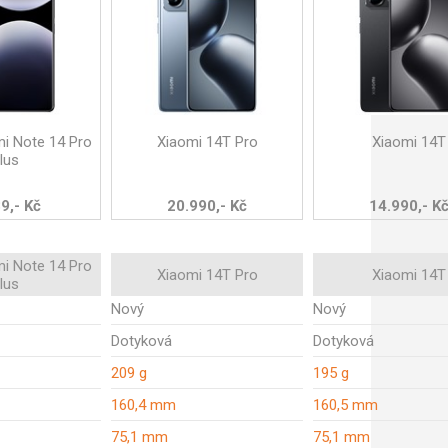
i Note 14 Pro
Xiaomi 14T Pro
Xiaomi 14T
lus
9,- Kč
20.990,- Kč
14.990,- K
i Note 14 Pro
Xiaomi 14T Pro
Xiaomi 14T
lus
Nový
Nový
Dotyková
Dotyková
209 g
195 g
160,4 mm
160,5 mm
75,1 mm
75,1 mm