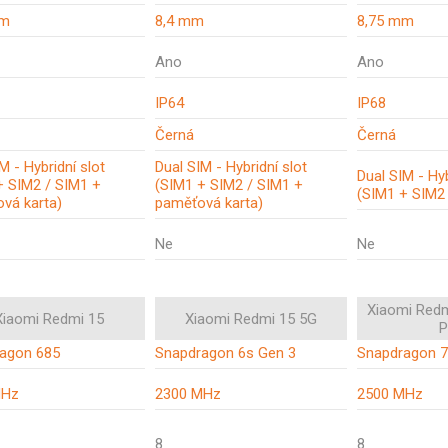
mm
8,4 mm
8,75 mm
Ano
Ano
IP64
IP68
Černá
Černá
M - Hybridní slot
Dual SIM - Hybridní slot
Dual SIM - Hyb
+ SIM2 / SIM1 +
(SIM1 + SIM2 / SIM1 +
(SIM1 + SIM2
vá karta)
paměťová karta)
Ne
Ne
Xiaomi Redm
Xiaomi Redmi 15
Xiaomi Redmi 15 5G
P
agon 685
Snapdragon 6s Gen 3
Snapdragon 7
MHz
2300 MHz
2500 MHz
8
8