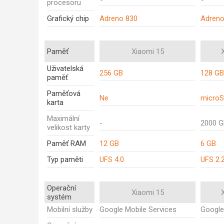
procesoru
Grafický chip
Adreno 830
Adreno
Paměť
Xiaomi 15
Uživatelská
256 GB
128 GB
paměť
Paměťová
Ne
micro
karta
Maximální
-
2000 
velikost karty
Paměť RAM
12 GB
6 GB
Typ paměti
UFS 4.0
UFS 2.
Operační
Xiaomi 15
systém
Mobilní služby
Google Mobile Services
Google