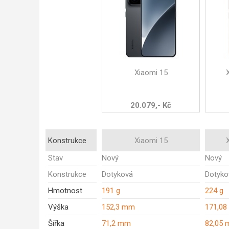
Xiaomi 15
20.079,- Kč
Konstrukce
Xiaomi 15
Stav
Nový
Nový
Konstrukce
Dotyková
Dotyko
Hmotnost
191 g
224 g
Výška
152,3 mm
171,0
Šířka
71,2 mm
82,05