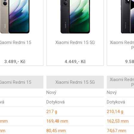
Xiaomi Redmi 15
Xiaomi Redmi 15 5G
Xiaomi Redm
P
3.489,- Kč
4.449,- Kč
9.58
Xiaomi Redm
Xiaomi Redmi 15
Xiaomi Redmi 15 5G
P
Nový
Nový
vá
Dotyková
Dotyková
217 g
210,14 g
8 mm
169,48 mm
162,53 mm
 mm
80,45 mm
74,67 mm