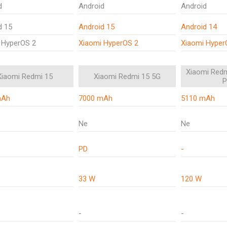
d
Android
Android
d 15
Android 15
Android 14
 HyperOS 2
Xiaomi HyperOS 2
Xiaomi Hyper
Xiaomi Redm
Xiaomi Redmi 15
Xiaomi Redmi 15 5G
P
mAh
7000 mAh
5110 mAh
Ne
Ne
PD
-
33 W
120 W
-
-