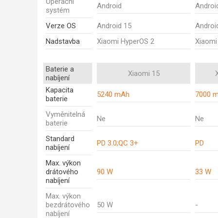
Operační
Android
Androi
systém
Verze OS
Android 15
Androi
Nadstavba
Xiaomi HyperOS 2
Xiaomi
Baterie a
Xiaomi 15
nabíjení
Kapacita
5240 mAh
7000 
baterie
Vyměnitelná
Ne
Ne
baterie
Standard
PD 3.0;QC 3+
PD
nabíjení
Max. výkon
drátového
90 W
33 W
nabíjení
Max. výkon
bezdrátového
50 W
-
nabíjení