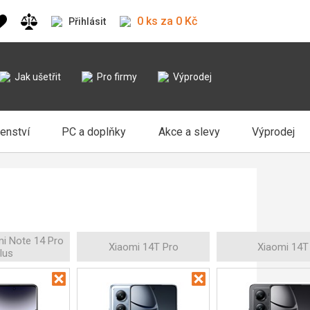
0 ks za 0 Kč
Přihlásit
Jak ušetřit
Pro firmy
Výprodej
šenství
PC a doplňky
Akce a slevy
Výprodej
i Note 14 Pro
Xiaomi 14T Pro
Xiaomi 14T
lus