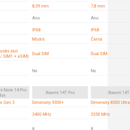
8,39 mm
7,8 mm
Ano
Ano
IP68
IP68
Modrá
Černá
ridní slot
Dual SIM
Dual SIM
 / SIM1 + eSIM)
Ne
Ne
i Note 14 Pro
Xiaomi 14T Pro
Xiaomi 14T
lus
s Gen 3
Dimensity 9300+
Dimensity 8300 Ultra
3400 MHz
3350 MHz
8
8