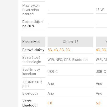
Max. výkon
reverzního
-
18 W
nabíjení
Doba nabíjení
-
-
na 50 %
Konektivita
Xiaomi 15
Datové služby
5G, 4G, 3G, 2G
4G, 3G
Bezdrátové
WiFi, NFC, GPS, Bluetooth
WiFi, 
technologie
Systémový
USB-C
USB-C
konektor
Infračervený
Ano
Ano
port
Bluetooth
Ano
Ano
Verze
6.0
5.0
bluetooth