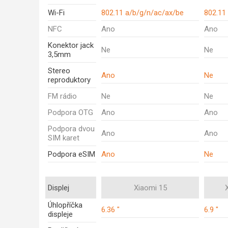
Wi-Fi
802.11 a/b/g/n/ac/ax/be
802.11
NFC
Ano
Ano
Konektor jack
Ne
Ne
3,5mm
Stereo
Ano
Ne
reproduktory
FM rádio
Ne
Ne
Podpora OTG
Ano
Ano
Podpora dvou
Ano
Ano
SIM karet
Podpora eSIM
Ano
Ne
Displej
Xiaomi 15
Úhlopříčka
6.36 "
6.9 "
displeje