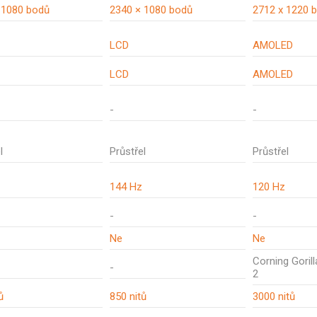
 1080 bodů
2340 × 1080 bodů
2712 x 1220 
LCD
AMOLED
LCD
AMOLED
-
-
l
Průstřel
Průstřel
144 Hz
120 Hz
-
-
Ne
Ne
Corning Goril
-
2
ů
850 nitů
3000 nitů