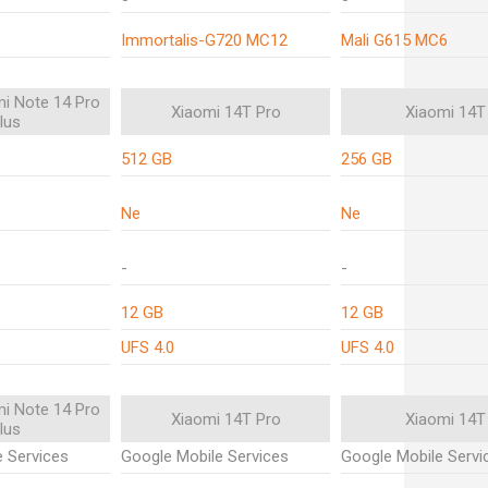
Immortalis-G720 MC12
Mali G615 MC6
i Note 14 Pro
Xiaomi 14T Pro
Xiaomi 14T
lus
512 GB
256 GB
Ne
Ne
-
-
12 GB
12 GB
UFS 4.0
UFS 4.0
i Note 14 Pro
Xiaomi 14T Pro
Xiaomi 14T
lus
 Services
Google Mobile Services
Google Mobile Servi