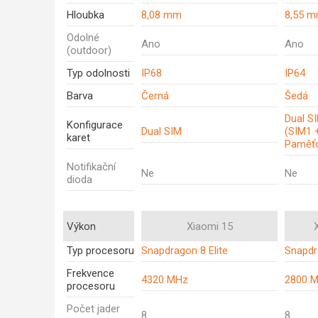
Hloubka
8,08 mm
8,55 
Odolné
Ano
Ano
(outdoor)
Typ odolnosti
IP68
IP64
Barva
Černá
Šedá
Dual SI
Konfigurace
Dual SIM
(SIM1 
karet
Paměťo
Notifikační
Ne
Ne
dioda
Výkon
Xiaomi 15
Typ procesoru
Snapdragon 8 Elite
Snapdr
Frekvence
4320 MHz
2800 
procesoru
Počet jader
8
8