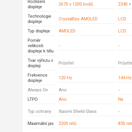
Rozlišení
2670 x 1200 bodů
2340 ×
displeje
Technologie
CrystalRes AMOLED
LCD
displeje
Typ displeje
AMOLED
LCD
Poměr
velikosti
-
-
displeje k tělu
Tvar výřezu v
Průstřel
Průstře
displeji
Frekvence
120 Hz
144 Hz
displeje
Always On
Ano
-
LTPO
Ano
Ne
Typ ochrany
Xiaomi Shield Glass
-
Maximální jas
3200 nitů
850 nit