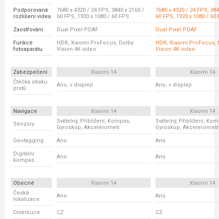
Podporovaná
7680 x 4320 / 24 FPS, 3840 x 2160 /
7680 x 4320 / 24 FPS, 384
rozlišení videa
60 FPS, 1920 x 1080 / 60 FPS
60 FPS, 1920 x 1080 / 60
Zaostřování
Dual Pixel PDAF
Dual Pixel PDAF
Funkce
HDR, Xiaomi ProFocus, Dolby
HDR, Xiaomi ProFocus, 
fotoaparátu
Vision 4K video
Vision 4K video
Zabezpečení
Xiaomi 14
Xiaomi 14
Čtečka otisku
Ano, v displeji
Ano, v displeji
prstů
Navigace
Xiaomi 14
Xiaomi 14
Světelný, Přiblížení, Kompas,
Světelný, Přiblížení, Ko
Senzory
Gyroskop, Akcelerometr
Gyroskop, Akcelerometr
Geotagging
Ano
Ano
Digitální
Ano
Ano
kompas
Obecné
Xiaomi 14
Xiaomi 14
Česká
Ano
Ano
lokalizace
Distribuce
CZ
CZ