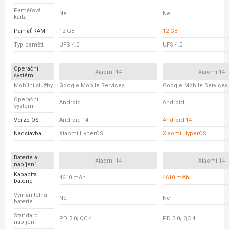
Paměťová
Ne
Ne
karta
Paměť RAM
12 GB
12 GB
Typ paměti
UFS 4.0
UFS 4.0
Operační
Xiaomi 14
Xiaomi 14
systém
Mobilní služby
Google Mobile Services
Google Mobile Services
Operační
Android
Android
systém
Verze OS
Android 14
Android 14
Nadstavba
Xiaomi HyperOS
Xiaomi HyperOS
Baterie a
Xiaomi 14
Xiaomi 14
nabíjení
Kapacita
4610 mAh
4610 mAh
baterie
Vyměnitelná
Ne
Ne
baterie
Standard
PD 3.0; QC 4
PD 3.0; QC 4
nabíjení