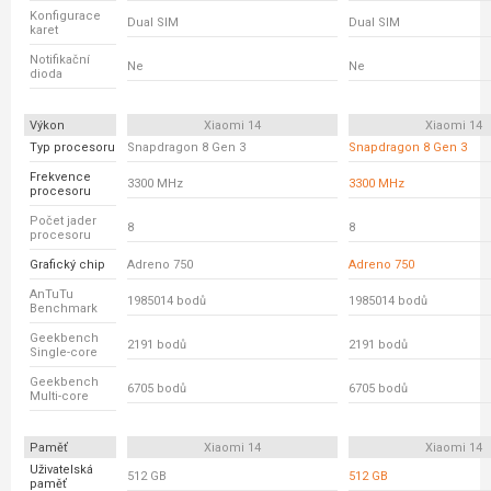
Konfigurace
Dual SIM
Dual SIM
karet
Notifikační
Ne
Ne
dioda
Výkon
Xiaomi 14
Xiaomi 14
Typ procesoru
Snapdragon 8 Gen 3
Snapdragon 8 Gen 3
Frekvence
3300 MHz
3300 MHz
procesoru
Počet jader
8
8
procesoru
Grafický chip
Adreno 750
Adreno 750
AnTuTu
1985014 bodů
1985014 bodů
Benchmark
Geekbench
2191 bodů
2191 bodů
Single-core
Geekbench
6705 bodů
6705 bodů
Multi-core
Paměť
Xiaomi 14
Xiaomi 14
Uživatelská
512 GB
512 GB
paměť