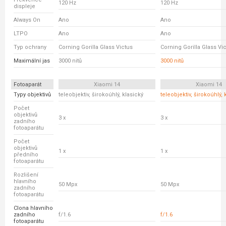
120 Hz
120 Hz
displeje
Always On
Ano
Ano
LTPO
Ano
Ano
Typ ochrany
Corning Gorilla Glass Victus
Corning Gorilla Glass Vi
Maximální jas
3000 nitů
3000 nitů
Fotoaparát
Xiaomi 14
Xiaomi 14
Typy objektivů
teleobjektiv, širokoúhlý, klasický
teleobjektiv, širokoúhlý, 
Počet
objektivů
3 x
3 x
zadního
fotoaparátu
Počet
objektivů
1 x
1 x
předního
fotoaparátu
Rozlišení
hlavního
50 Mpx
50 Mpx
zadního
fotoaparátu
Clona hlavního
zadního
f/1.6
f/1.6
fotoaparátu