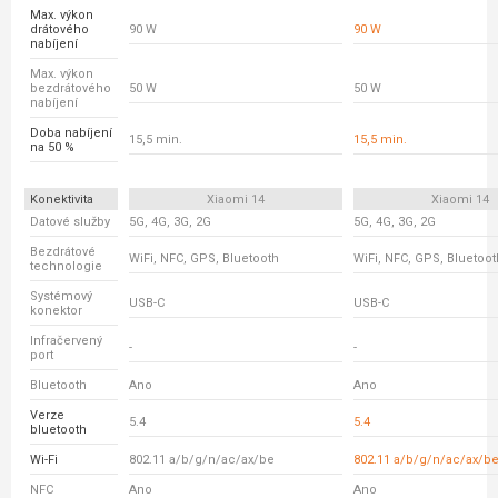
Max. výkon
drátového
90 W
90 W
nabíjení
Max. výkon
bezdrátového
50 W
50 W
nabíjení
Doba nabíjení
15,5 min.
15,5 min.
na 50 %
Konektivita
Xiaomi 14
Xiaomi 14
Datové služby
5G, 4G, 3G, 2G
5G, 4G, 3G, 2G
Bezdrátové
WiFi, NFC, GPS, Bluetooth
WiFi, NFC, GPS, Bluetoot
technologie
Systémový
USB-C
USB-C
konektor
Infračervený
-
-
port
Bluetooth
Ano
Ano
Verze
5.4
5.4
bluetooth
Wi-Fi
802.11 a/b/g/n/ac/ax/be
802.11 a/b/g/n/ac/ax/b
NFC
Ano
Ano