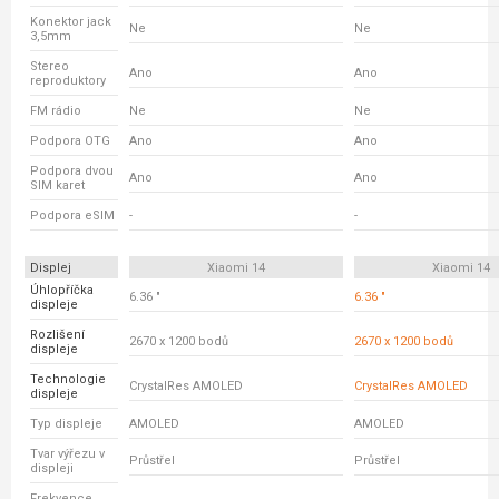
Konektor jack
Ne
Ne
3,5mm
Stereo
Ano
Ano
reproduktory
FM rádio
Ne
Ne
Podpora OTG
Ano
Ano
Podpora dvou
Ano
Ano
SIM karet
Podpora eSIM
-
-
Displej
Xiaomi 14
Xiaomi 14
Úhlopříčka
6.36 "
6.36 "
displeje
Rozlišení
2670 x 1200 bodů
2670 x 1200 bodů
displeje
Technologie
CrystalRes AMOLED
CrystalRes AMOLED
displeje
Typ displeje
AMOLED
AMOLED
Tvar výřezu v
Průstřel
Průstřel
displeji
Frekvence