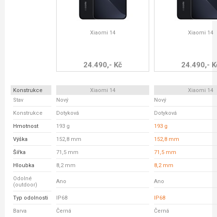
Xiaomi 14
Xiaomi 14
24.490,- Kč
24.490,- K
Konstrukce
Xiaomi 14
Xiaomi 14
Stav
Nový
Nový
Konstrukce
Dotyková
Dotyková
Hmotnost
193 g
193 g
Výška
152,8 mm
152,8 mm
Šířka
71,5 mm
71,5 mm
Hloubka
8,2 mm
8,2 mm
Odolné
Ano
Ano
(outdoor)
Typ odolnosti
IP68
IP68
Barva
Černá
Černá