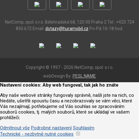
NetComp, spol. s r.o.
Bělehradská 68, 120 00 Praha 2
Tel.: +420 724
850 672
Email:
dotazy@huramobil.cz
Po-Pá 10-18 hod.
Copyright © 1997 - 2026 NetComp, spol. s r.o.
webDesign By:
PESL.NAME
Nastavení cookies: Aby web fungoval, tak jak ho znáte
Aby naše webové stránky fungovaly správně, našli jste na nich, co
hledáte, ušetřili spoustu času a nezobrazovaly se vám věci, které
Vás nezajímají, potřebujeme od Vás souhlas se zpracováním
souborů cookies, tj. malých souborů, které se ukládají ve vašem
prohlížeči.
Odmítnout vše
Podrobné nastavení
Souhlasím
Technické - nezbytně nutné cookies