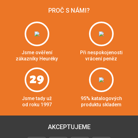
PROČ S NÁMI?
Jsme ověření
Při nespokojenosti
zákazníky Heuréky
vrácení peněz
29
Jsme tady už
95% katalogových
od roku 1997
produktu skladem
AKCEPTUJEME