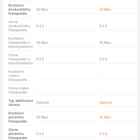
Rozlišení
širokoúhlého
50 Mpx
50 Mpx
fotoaparátu
Clona
širokoúhlého
f/2.2
f/2.2
fotoaparátu
Rozlišení
fotoaparátu s
50 Mpx
50 Mpx
teleobjektivem
Clona
fotoaparátu s
f/2.0
f/2.0
teleobjektivem
Rozlišení
makro
-
-
fotoaparátu
Clona makro
-
-
fotoaparátu
Typ stabilizace
Optická
Optická
obrazu
Rozlišení
předního
32 Mpx
32 Mpx
fotoaparátu
Clona
předního
f/2.0
f/2.0
fotoaparátu