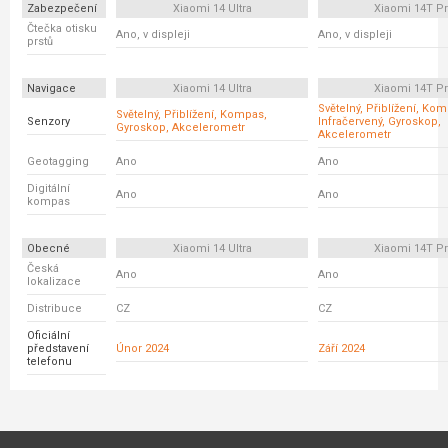
Zabezpečení
Xiaomi 14 Ultra
Xiaomi 14T P
Čtečka otisku
Ano, v displeji
Ano, v displeji
prstů
Navigace
Xiaomi 14 Ultra
Xiaomi 14T P
Světelný, Přiblížení, Ko
Světelný, Přiblížení, Kompas,
Senzory
Infračervený, Gyroskop,
Gyroskop, Akcelerometr
Akcelerometr
Geotagging
Ano
Ano
Digitální
Ano
Ano
kompas
Obecné
Xiaomi 14 Ultra
Xiaomi 14T P
Česká
Ano
Ano
lokalizace
Distribuce
CZ
CZ
Oficiální
představení
Únor 2024
Září 2024
telefonu