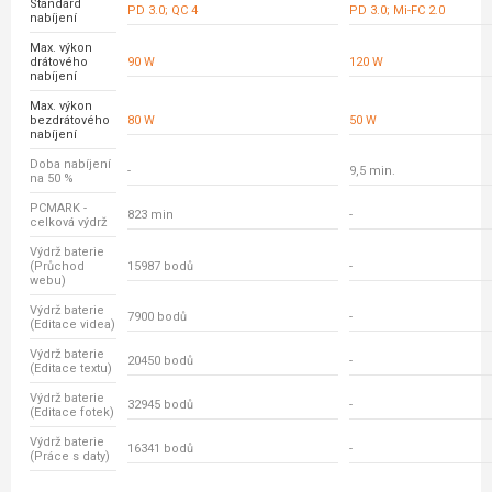
Standard
PD 3.0; QC 4
PD 3.0; Mi-FC 2.0
nabíjení
Max. výkon
drátového
90 W
120 W
nabíjení
Max. výkon
bezdrátového
80 W
50 W
nabíjení
Doba nabíjení
-
9,5 min.
na 50 %
PCMARK -
823 min
-
celková výdrž
Výdrž baterie
(Průchod
15987 bodů
-
webu)
Výdrž baterie
7900 bodů
-
(Editace videa)
Výdrž baterie
20450 bodů
-
(Editace textu)
Výdrž baterie
32945 bodů
-
(Editace fotek)
Výdrž baterie
16341 bodů
-
(Práce s daty)