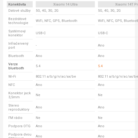
Konektivita
Xiaomi 14 Ultra
Xiaomi 14T P
Datové služby
5G, 4G, 3G, 2G
5G, 4G, 3G, 2G
Bezdrátové
WiFi, NFC, GPS, Bluetooth
WiFi, NFC, GPS, Bluetoot
technologie
Systémový
USB-C
USB-C
konektor
Infračervený
-
Ano
port
Bluetooth
Ano
Ano
Verze
5.4
5.4
bluetooth
Wi-Fi
802.11 a/b/g/n/ac/ax/be
802.11 a/b/g/n/ac/ax/b
NFC
Ano
Ano
Konektor jack
Ne
Ne
3,5mm
Stereo
Ano
Ano
reproduktory
FM rádio
Ne
Ne
Podpora OTG
Ano
Ano
Podpora dvou
Ano
Ano