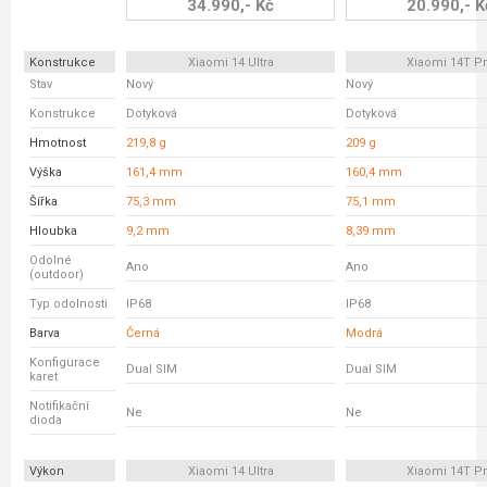
34.990,- Kč
20.990,- K
Konstrukce
Xiaomi 14 Ultra
Xiaomi 14T P
Stav
Nový
Nový
Konstrukce
Dotyková
Dotyková
Hmotnost
219,8 g
209 g
Výška
161,4 mm
160,4 mm
Šířka
75,3 mm
75,1 mm
Hloubka
9,2 mm
8,39 mm
Odolné
Ano
Ano
(outdoor)
Typ odolnosti
IP68
IP68
Barva
Černá
Modrá
Konfigurace
Dual SIM
Dual SIM
karet
Notifikační
Ne
Ne
dioda
Výkon
Xiaomi 14 Ultra
Xiaomi 14T P