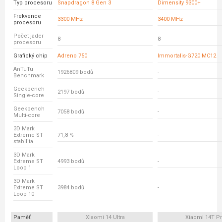
Typ procesoru
Snapdragon 8 Gen 3
Dimensity 9300+
Frekvence
3300 MHz
3400 MHz
procesoru
Počet jader
8
8
procesoru
Grafický chip
Adreno 750
Immortalis-G720 MC12
AnTuTu
1926809 bodů
-
Benchmark
Geekbench
2197 bodů
-
Single-core
Geekbench
7058 bodů
-
Multi-core
3D Mark
Extreme ST
71,8 %
-
stabilita
3D Mark
Extreme ST
4993 bodů
-
Loop 1
3D Mark
Extreme ST
3984 bodů
-
Loop 10
Paměť
Xiaomi 14 Ultra
Xiaomi 14T P