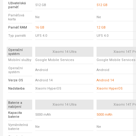
Uživatelská
512 GB
512 GB
paměť
Paměťová
Ne
Ne
karta
Paměť RAM
16 GB
12 GB
Typ paměti
UFS 4.0
UFS 4.0
Operační
Xiaomi 14 Ultra
Xiaomi 14T P
systém
Mobilní služby
Google Mobile Services
Google Mobile Services
Operační
Android
Android
systém
Verze OS
Android 14
Android 14
Nadstavba
Xiaomi HyperOS
Xiaomi HyperOS
Baterie a
Xiaomi 14 Ultra
Xiaomi 14T P
nabíjení
Kapacita
5000 mAh
5000 mAh
baterie
Vyměnitelná
Ne
Ne
baterie