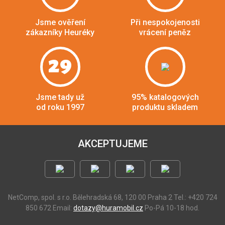
Jsme ověření
Při nespokojenosti
zákazníky Heuréky
vrácení peněz
29
Jsme tady už
95% katalogových
od roku 1997
produktu skladem
AKCEPTUJEME
NetComp, spol. s r.o.
Bělehradská 68, 120 00 Praha 2
Tel.: +420 724
850 672
Email:
dotazy@huramobil.cz
Po-Pá 10-18 hod.