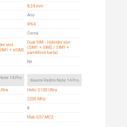
8,24 mm
Ano
IP64
Černá
Dual SIM - Hybridní slot
dní slot
(SIM1 + SIM2 / SIM1 +
SIM1 + eSIM)
paměťová karta)
Ne
Note 14 Pro
Xiaomi Redmi Note 14 Pro
Ultra
Helio G100 Ultra
2200 MHz
8
Mali-G57 MC2