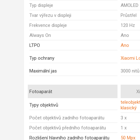
Typ displeje
AMOLED
Tvar výřezu v displeji
Průstřel
Frekvence displeje
120 Hz
Always On
Ano
LTPO
Ano
Typ ochrany
Xiaomi L
Maximální jas
3000 nitů
Fotoaparát
X
teleobjekt
Typy objektivů
klasický
Počet objektivů zadního fotoaparátu
3 x
Počet objektivů předního fotoaparátu
1 x
Rozlišení hlavního zadního fotoaparátu
50 Mpx