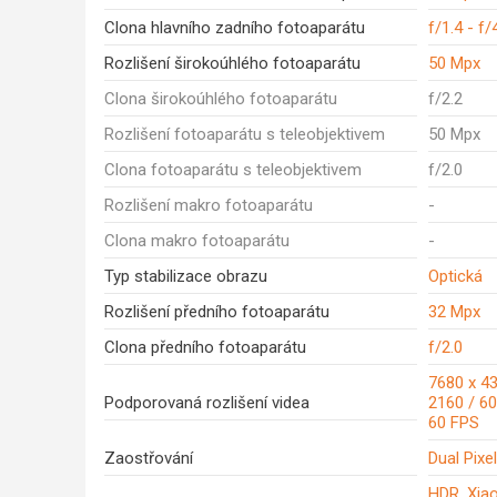
Clona hlavního zadního fotoaparátu
f/1.4 - f/
Rozlišení širokoúhlého fotoaparátu
50 Mpx
Clona širokoúhlého fotoaparátu
f/2.2
Rozlišení fotoaparátu s teleobjektivem
50 Mpx
Clona fotoaparátu s teleobjektivem
f/2.0
Rozlišení makro fotoaparátu
-
Clona makro fotoaparátu
-
Typ stabilizace obrazu
Optická
Rozlišení předního fotoaparátu
32 Mpx
Clona předního fotoaparátu
f/2.0
7680 x 43
Podporovaná rozlišení videa
2160 / 60
60 FPS
Zaostřování
Dual Pixe
HDR, Xia