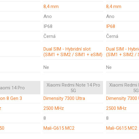
8,4 mm
8,4 mm
Ano
Ano
IP68
IP68
Černá
Černá
Dual SIM - Hybridní slot
Dual SIM - Hybri
(SIM1 + SIM2 / SIM1 + eSIM)
(SIM1 + SIM2 / 
Ne
Ne
Xiaomi Redmi Note 14 Pro
Xiaomi Redmi 
iaomi 14 Pro
5G
5G
on 8 Gen 3
Dimensity 7300 Ultra
Dimensity 7300 
z
2500 MHz
2500 MHz
8
8
50
Mali-G615 MC2
Mali-G615 MC2