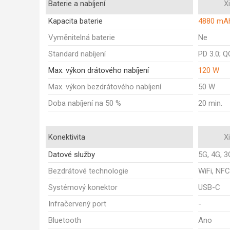
Baterie a nabíjení
X
Kapacita baterie
4880 mA
Vyměnitelná baterie
Ne
Standard nabíjení
PD 3.0; Q
Max. výkon drátového nabíjení
120 W
Max. výkon bezdrátového nabíjení
50 W
Doba nabíjení na 50 %
20 min.
Konektivita
X
Datové služby
5G, 4G, 3
Bezdrátové technologie
WiFi, NFC
Systémový konektor
USB-C
Infračervený port
-
Bluetooth
Ano