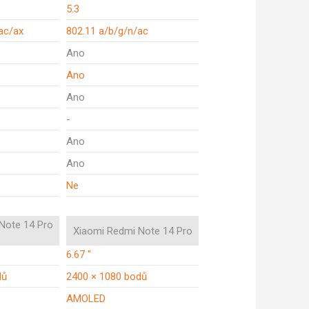
5.3
ac/ax
802.11 a/b/g/n/ac
Ano
Ano
Ano
-
Ano
Ano
Ne
Note 14 Pro
Xiaomi Redmi Note 14 Pro
6.67 "
dů
2400 × 1080 bodů
AMOLED