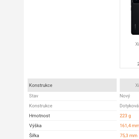
X
Konstrukce
X
Stav
Nový
Konstrukce
Dotyková
Hmotnost
223 g
Výška
161,4 m
Šířka
75,3 mm