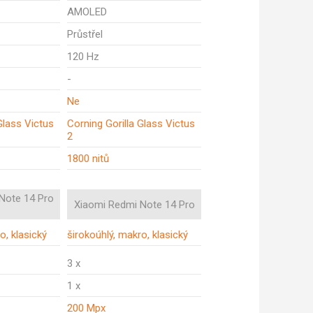
AMOLED
Průstřel
120 Hz
-
Ne
Glass Victus
Corning Gorilla Glass Victus
2
1800 nitů
Note 14 Pro
Xiaomi Redmi Note 14 Pro
o, klasický
širokoúhlý, makro, klasický
3 x
1 x
200 Mpx