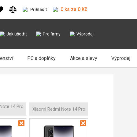
0 ks za 0 Kč
Přihlásit
Jak ušetřit
Pro firmy
Výprodej
šenství
PC a doplňky
Akce a slevy
Výprodej
Note 14 Pro
Xiaomi Redmi Note 14 Pro