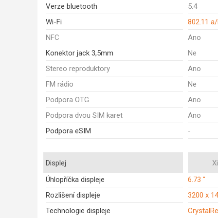
Verze bluetooth
5.4
Wi-Fi
802.11 a
NFC
Ano
Konektor jack 3,5mm
Ne
Stereo reproduktory
Ano
FM rádio
Ne
Podpora OTG
Ano
Podpora dvou SIM karet
Ano
Podpora eSIM
-
Displej
X
Úhlopříčka displeje
6.73 "
Rozlišení displeje
3200 x 1
Technologie displeje
Crystal