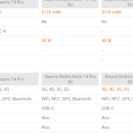
iaomi 14 Pro
5G
5G
h
5110 mAh
5110 mAh
Ne
Ne
C 4
-
-
45 W
45 W
-
-
-
-
Xiaomi Redmi Note 14 Pro
Xiaomi Redmi 
iaomi 14 Pro
5G
5G
G, 2G
5G, 4G, 3G, 2G
5G, 4G, 3G, 2G
, GPS, Bluetooth
WiFi, NFC, GPS, Bluetooth
WiFi, NFC, GPS,
USB-C
USB-C
Ano
Ano
Ano
Ano