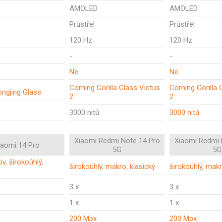
AMOLED
AMOLED
Průstřel
Průstřel
120 Hz
120 Hz
-
-
Ne
Ne
Corning Gorilla Glass Victus
Corning Gorilla 
ongjing Glass
2
2
3000 nitů
3000 nitů
Xiaomi Redmi Note 14 Pro
Xiaomi Redmi 
iaomi 14 Pro
5G
5G
iv, širokoúhlý,
širokoúhlý, makro, klasický
širokoúhlý, makr
3 x
3 x
1 x
1 x
200 Mpx
200 Mpx