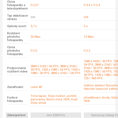
Clona
fotoaparátu s
f/2.67
f/3.4 + f/2.4
teleobjektivem
Typ stabilizace
OIS
OIS
obrazu
Optický zoom
3,7 x
5 x
Rozlišení
předního
32 Mpx
12 Mpx
fotoaparátu
Clona
předního
f/2.0
f/2.2
fotoaparátu
7680 x 4320 / 30 FPS, 768
24 FPS, 3840 x 2160 / 60 
3840 x 2160 / 60 FPS, 3840 x 2160 /
Podporovaná
2160 / 30 FPS, 3840 x 216
30 FPS, 1920 x 1080 / 60 FPS, 1920 x
rozlišení videa
1920 x 1080 / 60 FPS, 192
1080 / 30 FPS, 3840 x 2160 / 120 FPS
30 FPS, 1920 x 1080 / 240
720 / 960 FPS
Ostření detekcí fázovéh
Zaostřování
Laser AF
Hybridní laserové ostřen
Time-lapse, Slow motion, portrét,
Funkce
přisvětlovací dioda, Opt
panorama, Noční mód, HDR, Dual
fotoaparátu
HDR
View, blesk
Zabezpečení
vivo X200 Pro
Samsung Galaxy S25