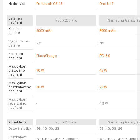
Nadstavba
Funtouch OS 15
One UI 7
Baterie a
vivo X200 Pro
Samsung Galaxy S25
nabíjení
Kapacita
6000 mAh
5000 mAh
baterie
Vyměnitelná
Ne
Ne
baterie
Standard
FlashCharge
PD 3.0
nabíjení
Max. výkon
drátového
90 W
45 W
nabíjení
Max. výkon
bezdrátového
30 W
25 W
nabíjení
Max. výkon
reverzního
-
4,5 W
nabíjení
Konektivita
vivo X200 Pro
Samsung Galaxy S25
Datové služby
5G, 4G, 3G, 2G
5G, 4G, 3G, 2G
Bezdrátové
WiFi, NFC, GPS, Bluetooth
WiFi, NFC, GPS, Bluetoot