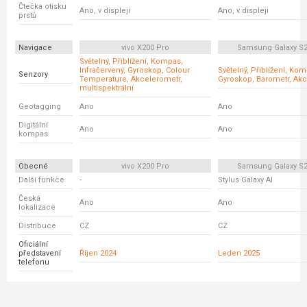
Čtečka otisku
Ano, v displeji
Ano, v displeji
prstů
Navigace
vivo X200 Pro
Samsung Galaxy S25
Světelný, Přiblížení, Kompas,
Infračervený, Gyroskop, Colour
Světelný, Přiblížení, Ko
Senzory
Temperature, Akcelerometr,
Gyroskop, Barometr, Ak
multispektrální
Geotagging
Ano
Ano
Digitální
Ano
Ano
kompas
Obecné
vivo X200 Pro
Samsung Galaxy S25
Další funkce
-
Stylus Galaxy AI
Česká
Ano
Ano
lokalizace
Distribuce
CZ
CZ
Oficiální
představení
Říjen 2024
Leden 2025
telefonu