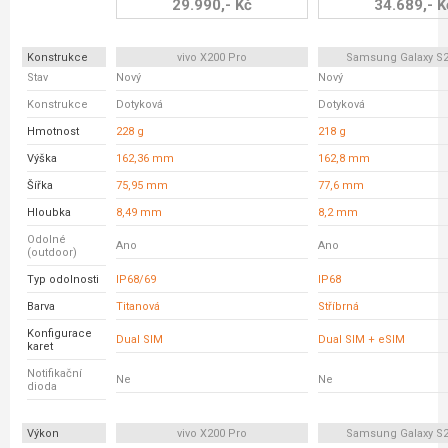
29.990,- Kč
34.689,- K
Konstrukce
vivo X200 Pro
Samsung Galaxy S25
Stav
Nový
Nový
Konstrukce
Dotyková
Dotyková
Hmotnost
228 g
218 g
Výška
162,36 mm
162,8 mm
Šířka
75,95 mm
77,6 mm
Hloubka
8,49 mm
8,2 mm
Odolné
Ano
Ano
(outdoor)
Typ odolnosti
IP68/69
IP68
Barva
Titanová
Stříbrná
Konfigurace
Dual SIM
Dual SIM + eSIM
karet
Notifikační
Ne
Ne
dioda
Výkon
vivo X200 Pro
Samsung Galaxy S25