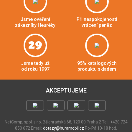
Jsme ověření
Při nespokojenosti
zákazníky Heuréky
vrácení peněz
29
Jsme tady už
95% katalogových
od roku 1997
produktu skladem
AKCEPTUJEME
NetComp, spol. s r.o.
Bělehradská 68, 120 00 Praha 2
Tel.: +420 724
850 672
Email:
dotazy@huramobil.cz
Po-Pá 10-18 hod.