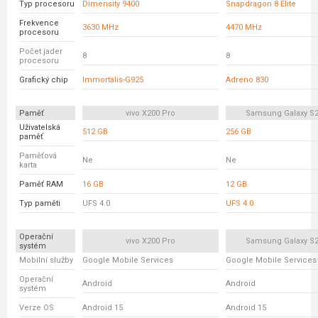
Typ procesoru
Dimensity 9400
Snapdragon 8 Elite
Frekvence
3630 MHz
4470 MHz
procesoru
Počet jader
8
8
procesoru
Grafický chip
Immortalis-G925
Adreno 830
Paměť
vivo X200 Pro
Samsung Galaxy S25
Uživatelská
512 GB
256 GB
paměť
Paměťová
Ne
Ne
karta
Paměť RAM
16 GB
12 GB
Typ paměti
UFS 4.0
UFS 4.0
Operační
vivo X200 Pro
Samsung Galaxy S25
systém
Mobilní služby
Google Mobile Services
Google Mobile Services
Operační
Android
Android
systém
Verze OS
Android 15
Android 15