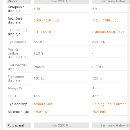
Displej
vivo X200 Pro
Samsung Galaxy S25
Úhlopříčka
6.78 "
6.9 "
displeje
Rozlišení
2800 x 1260 bodů
3120 × 1440 bodů
displeje
Technologie
LTPO AMOLED
Dynamic AMOLED 2X
displeje
Typ displeje
AMOLED
AMOLED
Poměr
velikosti
90,3 %
-
displeje k tělu
Tvar výřezu v
Průstřel
Průstřel
displeji
Frekvence
120 Hz
120 Hz
displeje
Always On
-
Ano
LTPO
Ano
Ano
Typ ochrany
Armor Glass
Corning Gorilla Armor
Maximální jas
4500 nitů
2600 nitů
Fotoaparát
vivo X200 Pro
Samsung Galaxy S25