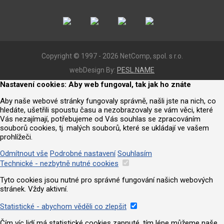
Copyright © 1997 - 2026 NetComp, spol. s r.o.
webDesign By:
PESL.NAME
Nastavení cookies: Aby web fungoval, tak jak ho znáte
Aby naše webové stránky fungovaly správně, našli jste na nich, co
hledáte, ušetřili spoustu času a nezobrazovaly se vám věci, které
Vás nezajímají, potřebujeme od Vás souhlas se zpracováním
souborů cookies, tj. malých souborů, které se ukládají ve vašem
prohlížeči.
Odmítnout vše
Podrobné nastavení
Souhlasím
Technické - nezbytně nutné cookies
Tyto cookies jsou nutné pro správné fungování našich webových
stránek. Vždy aktivní.
Statistické - abychom věděli co zlepšit
Čím víc lidí má statistické cookies zapnuté, tím lépe můžeme naše