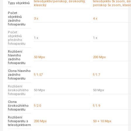
teleobjektiv/periskop, širokoúhlý,
teleobjektiv 3x zoom, ši
Typy objektivů
klasický
periskop 5x zoom, klasi
Počet
objektivů
3 x
4 x
zadního
fotoaparátu
Počet
objektivů
1 x
1 x
předního
fotoaparátu
Rozlišení
hlavního
50 Mpx
200 Mpx
zadního
fotoaparátu
Clona hlavního
zadního
f/1.57
f/1.7
fotoaparátu
Rozlišení
širokoúhlého
50 Mpx
50 Mpx
fotoaparátu
Clona
širokoúhlého
f/2.0
f/1.9
fotoaparátu
Rozlišení
fotoaparátu s
200 Mpx
50 + 10 Mpx
teleobjektivem