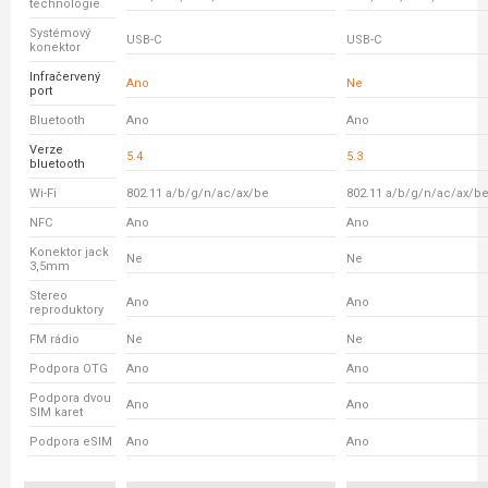
technologie
Systémový
USB-C
USB-C
konektor
Infračervený
Ano
Ne
port
Bluetooth
Ano
Ano
Verze
5.4
5.3
bluetooth
Wi-Fi
802.11 a/b/g/n/ac/ax/be
802.11 a/b/g/n/ac/ax/b
NFC
Ano
Ano
Konektor jack
Ne
Ne
3,5mm
Stereo
Ano
Ano
reproduktory
FM rádio
Ne
Ne
Podpora OTG
Ano
Ano
Podpora dvou
Ano
Ano
SIM karet
Podpora eSIM
Ano
Ano