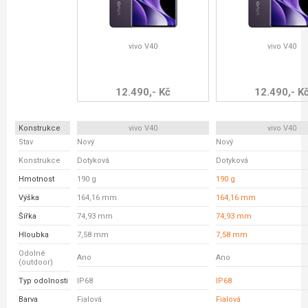
vivo V40
vivo V40
12.490,- Kč
12.490,- K
Konstrukce
vivo V40
vivo V40
Stav
Nový
Nový
Konstrukce
Dotyková
Dotyková
Hmotnost
190 g
190 g
Výška
164,16 mm
164,16 mm
Šířka
74,93 mm
74,93 mm
Hloubka
7,58 mm
7,58 mm
Odolné
Ano
Ano
(outdoor)
Typ odolnosti
IP68
IP68
Barva
Fialová
Fialová