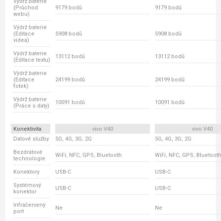
Výdrž baterie
(Průchod
9179 bodů
9179 bodů
webu)
Výdrž baterie
(Editace
5908 bodů
5908 bodů
videa)
Výdrž baterie
13112 bodů
13112 bodů
(Editace textu)
Výdrž baterie
(Editace
24199 bodů
24199 bodů
fotek)
Výdrž baterie
10091 bodů
10091 bodů
(Práce s daty)
Konektivita
vivo V40
vivo V40
Datové služby
5G, 4G, 3G, 2G
5G, 4G, 3G, 2G
Bezdrátové
WiFi, NFC, GPS, Bluetooth
WiFi, NFC, GPS, Bluetoot
technologie
Konektory
USB-C
USB-C
Systémový
USB-C
USB-C
konektor
Infračervený
Ne
Ne
port