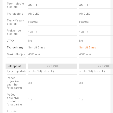
Technologie
AMOLED
AMOLED
displeje
Typ displeje
AMOLED
AMOLED
Tvar výřezu v
Průstřel
Průstřel
displeji
Frekvence
120 Hz
120 Hz
displeje
LTPO
Ne
Ne
Typ ochrany
Schott Glass
Schott Glass
Maximální jas
4500 nitů
4500 nitů
Fotoaparát
vivo V40
vivo V40
Typy objektivů
širokoúhlý, klasický
širokoúhlý, klasický
Počet
objektivů
2 x
2 x
zadního
fotoaparátu
Počet
objektivů
1 x
1 x
předního
fotoaparátu
Rozlišení