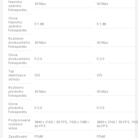
hlavního
50 Mpx
50 Mpx
zadního
fotoaparátu
Clona
hlavního
f/1.88
f/1.88
zadního
fotoaparátu
Rozlišení
širokoúhlého
50 Mpx
50 Mpx
fotoaparátu
Clona
širokoúhlého
f/2.0
f/2.0
fotoaparátu
Typ
stabilizace
OIS
OIS
obrazu
Rozlišení
předního
50 Mpx
50 Mpx
fotoaparátu
Clona
předního
f/2.0
f/2.0
fotoaparátu
Podporovaná
3840 x 2160 / 30 FPS, 1920 x 1080 /
3840 x 2160 / 30 FPS, 1920
rozlišení
60 FPS
60 FPS
videa
Zaostřování
PDAF
PDAF