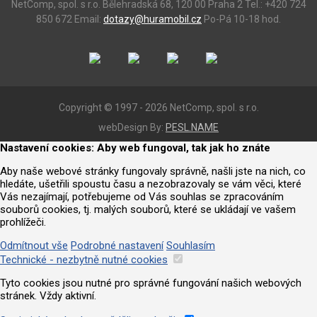
NetComp, spol. s r.o.
Bělehradská 68, 120 00 Praha 2
Tel.: +420 724
850 672
Email:
dotazy@huramobil.cz
Po-Pá 10-18 hod.
Copyright © 1997 - 2026 NetComp, spol. s r.o.
webDesign By:
PESL.NAME
Nastavení cookies: Aby web fungoval, tak jak ho znáte
Aby naše webové stránky fungovaly správně, našli jste na nich, co
hledáte, ušetřili spoustu času a nezobrazovaly se vám věci, které
Vás nezajímají, potřebujeme od Vás souhlas se zpracováním
souborů cookies, tj. malých souborů, které se ukládají ve vašem
prohlížeči.
Odmítnout vše
Podrobné nastavení
Souhlasím
Technické - nezbytně nutné cookies
Tyto cookies jsou nutné pro správné fungování našich webových
stránek. Vždy aktivní.