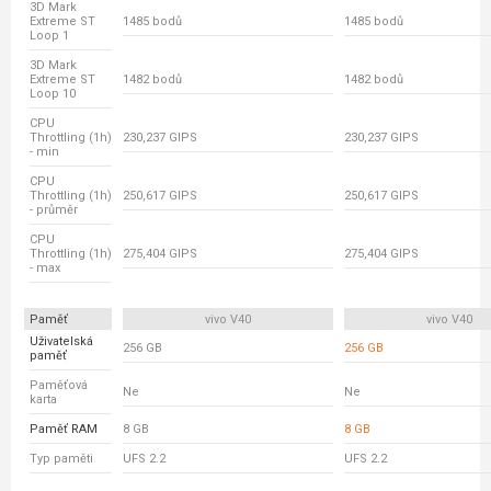
3D Mark
Extreme ST
1485 bodů
1485 bodů
Loop 1
3D Mark
Extreme ST
1482 bodů
1482 bodů
Loop 10
CPU
Throttling (1h)
230,237 GIPS
230,237 GIPS
- min
CPU
Throttling (1h)
250,617 GIPS
250,617 GIPS
- průměr
CPU
Throttling (1h)
275,404 GIPS
275,404 GIPS
- max
Paměť
vivo V40
vivo V40
Uživatelská
256 GB
256 GB
paměť
Paměťová
Ne
Ne
karta
Paměť RAM
8 GB
8 GB
Typ paměti
UFS 2.2
UFS 2.2