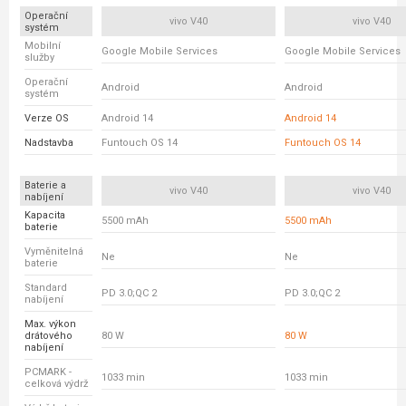
Operační
vivo V40
vivo V40
systém
Mobilní
Google Mobile Services
Google Mobile Services
služby
Operační
Android
Android
systém
Verze OS
Android 14
Android 14
Nadstavba
Funtouch OS 14
Funtouch OS 14
Baterie a
vivo V40
vivo V40
nabíjení
Kapacita
5500 mAh
5500 mAh
baterie
Vyměnitelná
Ne
Ne
baterie
Standard
PD 3.0;QC 2
PD 3.0;QC 2
nabíjení
Max. výkon
drátového
80 W
80 W
nabíjení
PCMARK -
1033 min
1033 min
celková výdrž