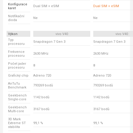
Konfigurace
Dual SIM + eSIM
Dual SIM + eSIM
karet
Notifikační
Ne
Ne
dioda
Výkon
vivo V40
vivo V40
Typ
Snapdragon 7 Gen 3
Snapdragon 7 Gen 3
procesoru
Frekvence
2630 MHz
2630 MHz
procesoru
Počet jader
8
8
procesoru
Grafický chip
Adreno 720
Adreno 720
AnTuTu
793269 bodů
793269 bodů
Benchmark
Geekbench
1142 bodů
1142 bodů
Single-core
Geekbench
3167 bodů
3167 bodů
Multi-core
3D Mark
Extreme ST
99,1 %
99,1 %
stabilita