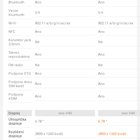
Bluetooth
Ano
Ano
Verze
5.4
5.4
bluetooth
Wi-Fi
802.11 a/b/g/n/ac/ax
802.11 a/b/g/n/ac/ax
NFC
Ano
Ano
Konektor jack
Ne
Ne
3,5mm
Stereo
Ano
Ano
reproduktory
FM rádio
Ne
Ne
Podpora OTG
Ano
Ano
Podpora dvou
Ano
Ano
SIM karet
Podpora
Ano
Ano
eSIM
Displej
vivo V40
vivo V40
Úhlopříčka
6.78 "
6.78 "
displeje
Rozlišení
2800 x 1260 bodů
2800 x 1260 bodů
displeje