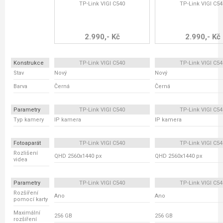
TP-Link VIGI C540
TP-Link VIGI C54
2.990,- Kč
2.990,- Kč
Konstrukce
TP-Link VIGI C540
TP-Link VIGI C54
Stav
Nový
Nový
Barva
Černá
Černá
Parametry
TP-Link VIGI C540
TP-Link VIGI C54
Typ kamery
IP kamera
IP kamera
Fotoaparát
TP-Link VIGI C540
TP-Link VIGI C54
Rozlišení
QHD 2560x1440 px
QHD 2560x1440 px
videa
Parametry
TP-Link VIGI C540
TP-Link VIGI C54
Rozšíření
Ano
Ano
pomocí karty
Maximální
256 GB
256 GB
rozšíření