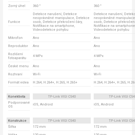
Zorný úhel
360 °
360 °
Detekce narušení, Detekce
Detekce narušení, Detek
neoprávněné manipulace, Detekce
neoprávněné manipulace
Funkce
osob, Detekce překročení čáry,
osob, Detekce překročení
Notifikace na smartphone,
Notifikace na smartphone
Videodetekce pohybu
Videodetekce pohybu
Mikrofon
Ano
Ano
Reproduktor
Ano
Ano
Rozlišení
4 MPx
4 MPx
fotoaparátu
České menu
Ano
Ano
Rozhraní
Wi-Fi
Wi-Fi
Formát videa
H.264, H.264+, H.265, H.265+
H.264, H.264+, H.265, H.2
Konektivita
TP-Link VIGI C540
TP-Link VIGI C54
Podporované
iOS, Android
iOS, Android
OS
Konstrukce
TP-Link VIGI C540
TP-Link VIGI C54
Šířka
172 mm
172 mm
Výška
120 mm
120 mm