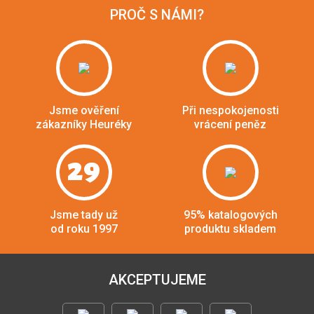
PROČ S NÁMI?
Jsme ověření
Při nespokojenosti
zákazníky Heuréky
vrácení peněz
29
Jsme tady už
95% katalogových
od roku 1997
produktu skladem
AKCEPTUJEME