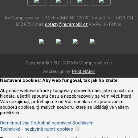
NetComp, spol. s r.o.
Bělehradská 68, 120 00 Praha 2
Tel.: +420 724
850 672
Email:
dotazy@huramobil.cz
Po-Pá 10-18 hod.
Copyright © 1997 - 2026 NetComp, spol. s r.o.
webDesign By:
PESL.NAME
Nastavení cookies: Aby web fungoval, tak jak ho znáte
Aby naše webové stránky fungovaly správně, našli jste na nich, co
hledáte, ušetřili spoustu času a nezobrazovaly se vám věci, které
Vás nezajímají, potřebujeme od Vás souhlas se zpracováním
souborů cookies, tj. malých souborů, které se ukládají ve vašem
prohlížeči.
Odmítnout vše
Podrobné nastavení
Souhlasím
Technické - nezbytně nutné cookies