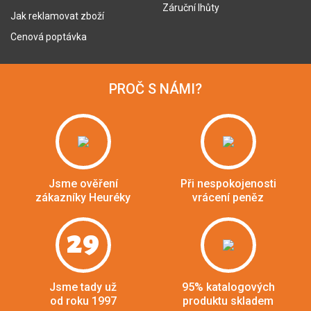
Záruční lhůty
Jak reklamovat zboží
Cenová poptávka
PROČ S NÁMI?
Jsme ověření
Při nespokojenosti
zákazníky Heuréky
vrácení peněz
29
Jsme tady už
95% katalogových
od roku 1997
produktu skladem