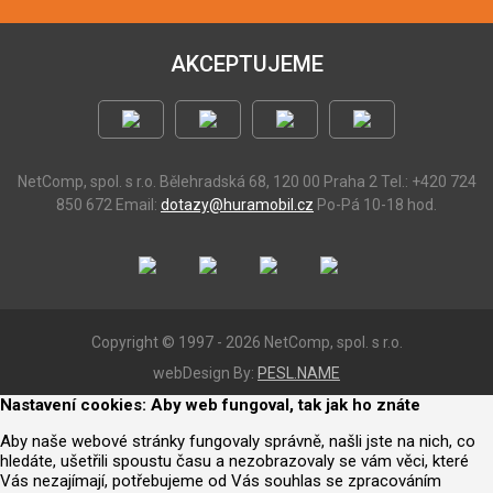
AKCEPTUJEME
NetComp, spol. s r.o.
Bělehradská 68, 120 00 Praha 2
Tel.: +420 724
850 672
Email:
dotazy@huramobil.cz
Po-Pá 10-18 hod.
Copyright © 1997 - 2026 NetComp, spol. s r.o.
webDesign By:
PESL.NAME
Nastavení cookies: Aby web fungoval, tak jak ho znáte
Aby naše webové stránky fungovaly správně, našli jste na nich, co
hledáte, ušetřili spoustu času a nezobrazovaly se vám věci, které
Vás nezajímají, potřebujeme od Vás souhlas se zpracováním