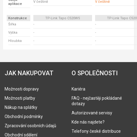
V češtině
V češtině
aplikace
Konstrukce
TP-Link Tapo C520WS
TP-Link Tapo C52
Šířka
-
-
Výška
-
-
Hloubka
-
-
JAK NAKUPOVAT
O SPOLEČNOSTI
Možnosti dopravy
Kariéra
Možnosti platby
FAQ - nejčastěji pokládané
dotazy
Nákup na splátky
Autorizované servisy
Obchodní podmínky
Kde nás najdete?
Zpracování osobních údajů
Telefony české distribuce
Obchodní sdělení