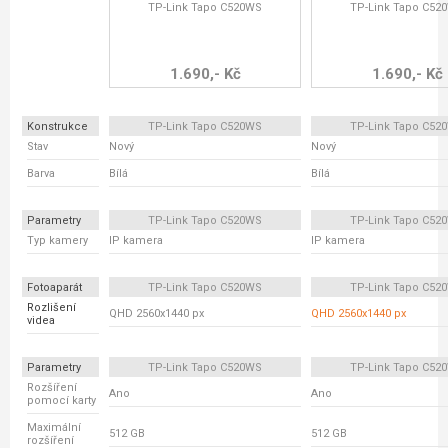
TP-Link Tapo C520WS
TP-Link Tapo C52
1.690,- Kč
1.690,- Kč
Konstrukce
TP-Link Tapo C520WS
TP-Link Tapo C52
Stav
Nový
Nový
Barva
Bílá
Bílá
Parametry
TP-Link Tapo C520WS
TP-Link Tapo C52
Typ kamery
IP kamera
IP kamera
Fotoaparát
TP-Link Tapo C520WS
TP-Link Tapo C52
Rozlišení
QHD 2560x1440 px
QHD 2560x1440 px
videa
Parametry
TP-Link Tapo C520WS
TP-Link Tapo C52
Rozšíření
Ano
Ano
pomocí karty
Maximální
512 GB
512 GB
rozšíření