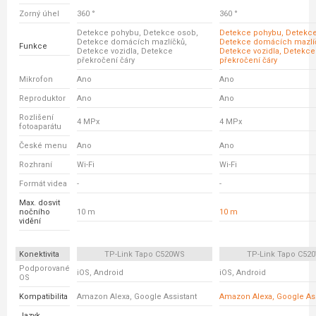
Zorný úhel
360 °
360 °
Detekce pohybu, Detekce osob,
Detekce pohybu, Detekce
Detekce domácích mazlíčků,
Detekce domácích mazlí
Funkce
Detekce vozidla, Detekce
Detekce vozidla, Detekce
překročení čáry
překročení čáry
Mikrofon
Ano
Ano
Reproduktor
Ano
Ano
Rozlišení
4 MPx
4 MPx
fotoaparátu
České menu
Ano
Ano
Rozhraní
Wi-Fi
Wi-Fi
Formát videa
-
-
Max. dosvit
nočního
10 m
10 m
vidění
Konektivita
TP-Link Tapo C520WS
TP-Link Tapo C52
Podporované
iOS, Android
iOS, Android
OS
Kompatibilita
Amazon Alexa, Google Assistant
Amazon Alexa, Google Ass
Jazyk