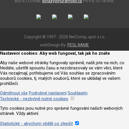
850 672
Email:
dotazy@huramobil.cz
Po-Pá 10-18 hod.
Copyright © 1997 - 2026 NetComp, spol. s r.o.
webDesign By:
PESL.NAME
Nastavení cookies: Aby web fungoval, tak jak ho znáte
Aby naše webové stránky fungovaly správně, našli jste na nich, co
hledáte, ušetřili spoustu času a nezobrazovaly se vám věci, které
Vás nezajímají, potřebujeme od Vás souhlas se zpracováním
souborů cookies, tj. malých souborů, které se ukládají ve vašem
prohlížeči.
Odmítnout vše
Podrobné nastavení
Souhlasím
Technické - nezbytně nutné cookies
Tyto cookies jsou nutné pro správné fungování našich webových
stránek. Vždy aktivní.
Statistické - abychom věděli co zlepšit