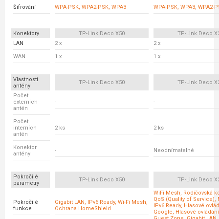
Šifrování
WPA-PSK, WPA2-PSK, WPA3
WPA-PSK, WPA3, WPA2-P
Konektory
TP-Link Deco X50
TP-Link Deco X
LAN
2 x
2 x
WAN
1 x
1 x
Vlastnosti
TP-Link Deco X50
TP-Link Deco X
antény
Počet
externích
-
-
antén
Počet
interních
2 ks
2 ks
antén
Konektor
-
Neodnímatelné
antény
Pokročilé
TP-Link Deco X50
TP-Link Deco X
parametry
WiFi Mesh, Rodičovská ko
QoS (Quality of Service)
Pokročilé
Gigabit LAN, IPv6 Ready, Wi-Fi Mesh,
IPv6 Ready, Hlasové ovlá
funkce
Ochrana HomeShield
Google, Hlasové ovládán
Guest Zone, Gigabit LAN