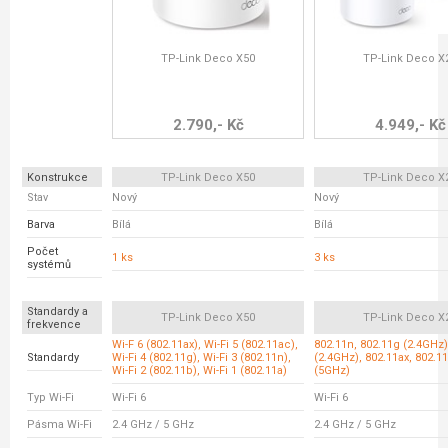
TP-Link Deco X50
TP-Link Deco X
2.790,- Kč
4.949,- Kč
Konstrukce
TP-Link Deco X50
TP-Link Deco X
Stav
Nový
Nový
Barva
Bílá
Bílá
Počet
1 ks
3 ks
systémů
Standardy a
TP-Link Deco X50
TP-Link Deco X
frekvence
Wi-F 6 (802.11ax), Wi-Fi 5 (802.11ac),
802.11n, 802.11g (2.4GHz)
Standardy
Wi-Fi 4 (802.11g), Wi-Fi 3 (802.11n),
(2.4GHz), 802.11ax, 802.1
Wi-Fi 2 (802.11b), Wi-Fi 1 (802.11a)
(5GHz)
Typ Wi-Fi
Wi-Fi 6
Wi-Fi 6
Pásma Wi-Fi
2.4 GHz / 5 GHz
2.4 GHz / 5 GHz