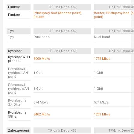
Funkce
TP-Link Deco X50
TP-Link Deco X
Přístupový bod (Access point),
Router, Přístupový bod (
Funkce
Router
point)
Typ
TP-Link Deco X50
TP-Link Deco X
Typ
Dual-band
Dual-band
Rychlost
TP-Link Deco X50
TP-Link Deco X
Rychlost Wi-Fi
3000 Mb/s
1775 Mb/s
přenosu
Přenosová
rychlost LAN
1 Gbit
1 Gbit
portů
Přenosová
rychlost WAN
1 Gbit
1 Gbit
portů
Rychlost na
574 Mb/s
574 Mb/s
2,4 GHz
Rychlost na
2402 Mb/s
1201 Mb/s
5GHz
Zabezpečení
TP-Link Deco X50
TP-Link Deco X