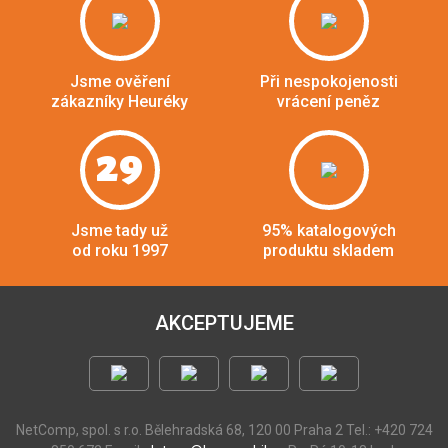
Jsme ověření
Při nespokojenosti
zákazníky Heuréky
vrácení peněz
29
Jsme tady už
95% katalogových
od roku 1997
produktu skladem
AKCEPTUJEME
NetComp, spol. s r.o.
Bělehradská 68, 120 00 Praha 2
Tel.: +420 724