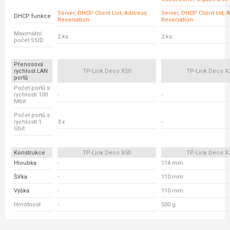
Server, DHCP Client List, Address
Server, DHCP Client list,
DHCP funkce
Reservation
Reservation
Maximální
2 ks
2 ks
počet SSID
Přenosová
rychlost LAN
TP-Link Deco X50
TP-Link Deco X
portů
Počet portů s
rychlostí 100
-
-
Mbit
Počet portů s
rychlostí 1
3 x
-
Gbit
Konstrukce
TP-Link Deco X50
TP-Link Deco X
Hloubka
-
114 mm
Šířka
-
110 mm
Výška
-
110 mm
Hmotnost
-
500 g