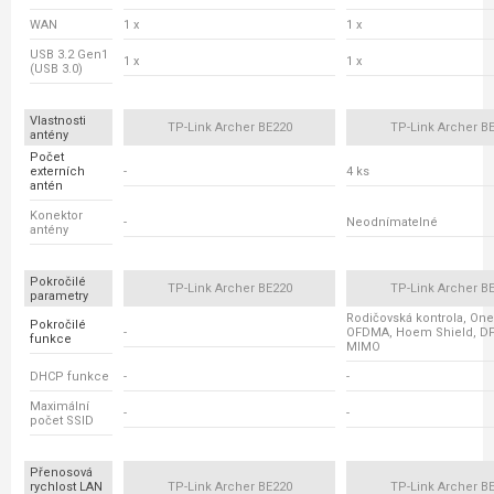
WAN
1 x
1 x
USB 3.2 Gen1
1 x
1 x
(USB 3.0)
Vlastnosti
TP-Link Archer BE220
TP-Link Archer B
antény
Počet
externích
-
4 ks
antén
Konektor
-
Neodnímatelné
antény
Pokročilé
TP-Link Archer BE220
TP-Link Archer B
parametry
Rodičovská kontrola, On
Pokročilé
-
OFDMA, Hoem Shield, DF
funkce
MIMO
DHCP funkce
-
-
Maximální
-
-
počet SSID
Přenosová
rychlost LAN
TP-Link Archer BE220
TP-Link Archer B