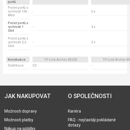
portů
Počet portů s
rychlostí 100
-
5 x
Mbit
Počet portů s
rychlostí 1
-
3 x
Gbit
Počet portů s
rychlostí 2,5
-
2 x
Gbit
Konstrukce
TP-Link Archer BE220
TP-Link Archer B
Distribuce
CZ
-
JAK NAKUPOVAT
O SPOLEČNOSTI
Možnosti dopravy
Kariéra
Možnosti platby
FAQ - nejčastěji pokládané
dotazy
Nákup na splátky