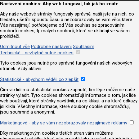
Nastavení cookies: Aby web fungoval, tak jak ho znáte
Aby naše webové stránky fungovaly správně, našli jste na nich, co
hledáte, ušetřili spoustu času a nezobrazovaly se vám věci, které
Vás nezajímají, potřebujeme od Vás souhlas se zpracováním
souborů cookies, tj. malých souborů, které se ukládají ve vašem
prohlížeči.
Odmítnout vše
Podrobné nastavení
Souhlasím
Technické - nezbytně nutné cookies
Tyto cookies jsou nutné pro správné fungování našich webových
stránek. Vždy aktivní.
Statistické - abychom věděli co zlepšit
Čím víc lidí má statistické cookies zapnuté, tím lépe můžeme naše
stránky vyladit. Tyto cookies shromažďují informace o tom, jak lidé
web používají, které stránky navštívili, na co klikají. a na které odkazy
jsi klikla. Všechny informace, které soubory cookie shromažďují,
jsou souhrnné a anonymní.
Marketingové - aby se vám nezobrazovaly nezajímavé reklamy
Díky marketingovým cookies třetích stran vám můžeme
připomenout nabídky, které jste si prohlíželi na našich stránkách, i