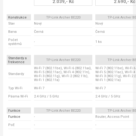
2.039,- Kč
2.690,- Kč
Konstrukce
TP-Link Archer BE220
TP-Link Archer B
Stav
Nový
Nový
Barva
Černá
Černá
Počet
-
1 ks
systémů
Standardy a
TP-Link Archer BE220
TP-Link Archer B
frekvence
Wi-Fi 7 (802.11be), Wi-Fi 6 (802.11ax),
Wi-Fi 7 (802.11be), Wi-Fi 6
Wi-Fi 5 (802.11ac), Wi-Fi 4 (802.11n),
Wi-Fi 5 (802.11ac), Wi-Fi 4
Standardy
Wi-Fi 3 (802.11g), Wi-Fi 2 (802.11b),
Wi-Fi 3 (802.11g), Wi-Fi 2 
Wi-Fi 1 (802.11a)
Wi-Fi 1 (802.11a)
Typ Wi-Fi
Wi-Fi 7
Wi-Fi 7
Pásma Wi-Fi
2.4 GHz / 5 GHz
2.4 GHz / 5 GHz
Funkce
TP-Link Archer BE220
TP-Link Archer B
Funkce
-
Router, Access Point
PoE
-
-