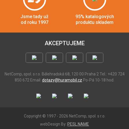
Jsme tady už
95% katalogových
od roku 1997
produktu skladem
AKCEPTUJEME
NetComp, spol. s r.o.
Bělehradská 68, 120 00 Praha 2
Tel.: +420 724
850 672
Email:
dotazy@huramobil.cz
Po-Pá 10-18 hod.
Copyright © 1997 - 2026 NetComp, spol. s r.o.
webDesign By:
PESL.NAME