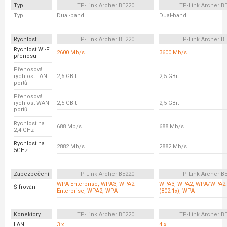
Typ
TP-Link Archer BE220
TP-Link Archer B
Typ
Dual-band
Dual-band
Rychlost
TP-Link Archer BE220
TP-Link Archer B
Rychlost Wi-Fi
2600 Mb/s
3600 Mb/s
přenosu
Přenosová
rychlost LAN
2,5 GBit
2,5 GBit
portů
Přenosová
rychlost WAN
2,5 GBit
2,5 GBit
portů
Rychlost na
688 Mb/s
688 Mb/s
2,4 GHz
Rychlost na
2882 Mb/s
2882 Mb/s
5GHz
Zabezpečení
TP-Link Archer BE220
TP-Link Archer B
WPA-Enterprise, WPA3, WPA2-
WPA3, WPA2, WPA/WPA2-E
Šifrování
Enterprise, WPA2, WPA
(802.1x), WPA
Konektory
TP-Link Archer BE220
TP-Link Archer B
LAN
3 x
4 x