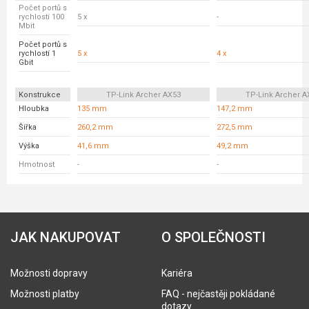
Počet portů s
rychlostí 100
5 x
-
Mbit
Počet portů s
rychlostí 1
5 x
4 x
Gbit
Konstrukce
TP-Link Archer AX53
TP-Link Archer A
Hloubka
135 mm
147,2 mm
Šířka
260,2 mm
272,5 mm
Výška
41,6 mm
49,2 mm
Hmotnost
-
-
JAK NAKUPOVAT
O SPOLEČNOSTI
Možnosti dopravy
Kariéra
Možnosti platby
FAQ - nejčastěji pokládané
dotazy