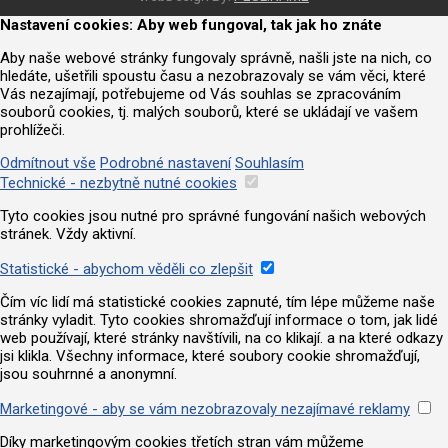
Nastavení cookies: Aby web fungoval, tak jak ho znáte
Aby naše webové stránky fungovaly správně, našli jste na nich, co
hledáte, ušetřili spoustu času a nezobrazovaly se vám věci, které
Vás nezajímají, potřebujeme od Vás souhlas se zpracováním
souborů cookies, tj. malých souborů, které se ukládají ve vašem
prohlížeči.
Odmítnout vše
Podrobné nastavení
Souhlasím
Technické - nezbytně nutné cookies
Tyto cookies jsou nutné pro správné fungování našich webových
stránek. Vždy aktivní.
Statistické - abychom věděli co zlepšit
Čím víc lidí má statistické cookies zapnuté, tím lépe můžeme naše
stránky vyladit. Tyto cookies shromažďují informace o tom, jak lidé
web používají, které stránky navštívili, na co klikají. a na které odkazy
jsi klikla. Všechny informace, které soubory cookie shromažďují,
jsou souhrnné a anonymní.
Marketingové - aby se vám nezobrazovaly nezajímavé reklamy
Díky marketingovým cookies třetích stran vám můžeme