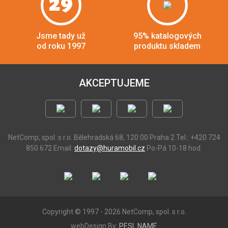
29
Jsme tady už
95% katalogových
od roku 1997
produktu skladem
AKCEPTUJEME
NetComp, spol. s r.o.
Bělehradská 68, 120 00 Praha 2
Tel.: +420 724
850 672
Email:
dotazy@huramobil.cz
Po-Pá 10-18 hod.
Copyright © 1997 - 2026 NetComp, spol. s r.o.
webDesign By:
PESL.NAME