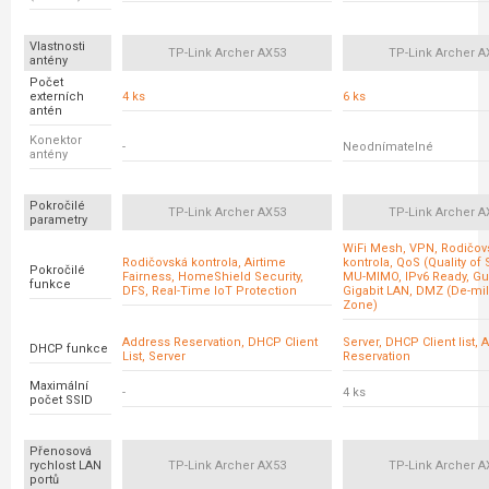
Vlastnosti
TP-Link Archer AX53
TP-Link Archer A
antény
Počet
externích
4 ks
6 ks
antén
Konektor
-
Neodnímatelné
antény
Pokročilé
TP-Link Archer AX53
TP-Link Archer A
parametry
WiFi Mesh, VPN, Rodičov
Rodičovská kontrola, Airtime
kontrola, QoS (Quality of 
Pokročilé
Fairness, HomeShield Security,
MU-MIMO, IPv6 Ready, Gu
funkce
DFS, Real-Time IoT Protection
Gigabit LAN, DMZ (De-mil
Zone)
Address Reservation, DHCP Client
Server, DHCP Client list,
DHCP funkce
List, Server
Reservation
Maximální
-
4 ks
počet SSID
Přenosová
rychlost LAN
TP-Link Archer AX53
TP-Link Archer A
portů