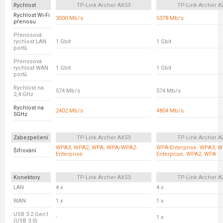
Rychlost
TP-Link Archer AX53
TP-Link Archer A
Rychlost Wi-Fi
3000 Mb/s
5378 Mb/s
přenosu
Přenosová
rychlost LAN
1 Gbit
1 Gbit
portů
Přenosová
rychlost WAN
1 Gbit
1 Gbit
portů
Rychlost na
574 Mb/s
574 Mb/s
2,4 GHz
Rychlost na
2402 Mb/s
4804 Mb/s
5GHz
Zabezpečení
TP-Link Archer AX53
TP-Link Archer A
WPA3, WPA2, WPA, WPA/WPA2-
WPA-Enterprise, WPA3, W
Šifrování
Enterprise
Enterprise, WPA2, WPA
Konektory
TP-Link Archer AX53
TP-Link Archer A
LAN
4 x
4 x
WAN
1 x
1 x
USB 3.2 Gen1
-
1 x
(USB 3.0)