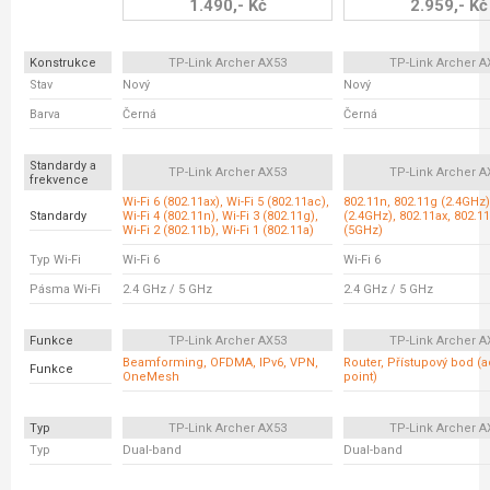
1.490,- Kč
2.959,- Kč
Konstrukce
TP-Link Archer AX53
TP-Link Archer A
Stav
Nový
Nový
Barva
Černá
Černá
Standardy a
TP-Link Archer AX53
TP-Link Archer A
frekvence
Wi-Fi 6 (802.11ax), Wi-Fi 5 (802.11ac),
802.11n, 802.11g (2.4GHz)
Standardy
Wi-Fi 4 (802.11n), Wi-Fi 3 (802.11g),
(2.4GHz), 802.11ax, 802.1
Wi-Fi 2 (802.11b), Wi-Fi 1 (802.11a)
(5GHz)
Typ Wi-Fi
Wi-Fi 6
Wi-Fi 6
Pásma Wi-Fi
2.4 GHz / 5 GHz
2.4 GHz / 5 GHz
Funkce
TP-Link Archer AX53
TP-Link Archer A
Beamforming, OFDMA, IPv6, VPN,
Router, Přístupový bod (
Funkce
OneMesh
point)
Typ
TP-Link Archer AX53
TP-Link Archer A
Typ
Dual-band
Dual-band