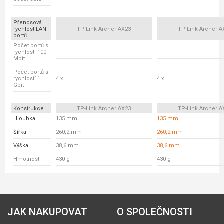
Přenosová
rychlost LAN
TP-Link Archer AX23
TP-Link Archer A
portů
Počet portů s
rychlostí 100
-
-
Mbit
Počet portů s
rychlostí 1
4 x
4 x
Gbit
Konstrukce
TP-Link Archer AX23
TP-Link Archer A
Hloubka
135 mm
135 mm
Šířka
260,2 mm
260,2 mm
Výška
38,6 mm
38,6 mm
Hmotnost
430 g
430 g
JAK NAKUPOVAT
O SPOLEČNOSTI