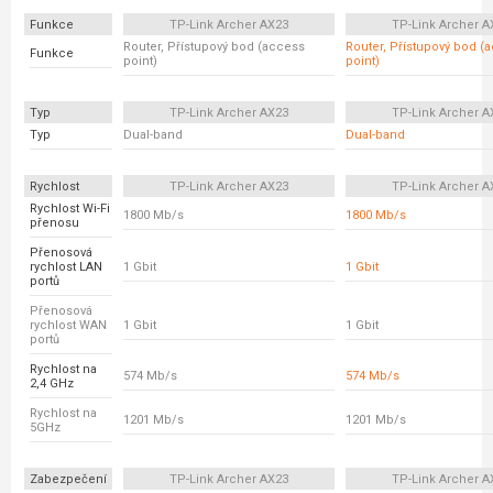
Funkce
TP-Link Archer AX23
TP-Link Archer A
Router, Přístupový bod (access
Router, Přístupový bod (
Funkce
point)
point)
Typ
TP-Link Archer AX23
TP-Link Archer A
Typ
Dual-band
Dual-band
Rychlost
TP-Link Archer AX23
TP-Link Archer A
Rychlost Wi-Fi
1800 Mb/s
1800 Mb/s
přenosu
Přenosová
rychlost LAN
1 Gbit
1 Gbit
portů
Přenosová
rychlost WAN
1 Gbit
1 Gbit
portů
Rychlost na
574 Mb/s
574 Mb/s
2,4 GHz
Rychlost na
1201 Mb/s
1201 Mb/s
5GHz
Zabezpečení
TP-Link Archer AX23
TP-Link Archer A