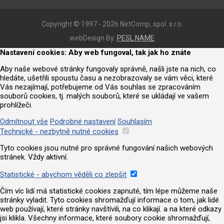
Copyright © 1997 - 2026 NetComp, spol. s r.o.
webDesign By:
PESL.NAME
Nastavení cookies: Aby web fungoval, tak jak ho znáte
Aby naše webové stránky fungovaly správně, našli jste na nich, co
hledáte, ušetřili spoustu času a nezobrazovaly se vám věci, které
Vás nezajímají, potřebujeme od Vás souhlas se zpracováním
souborů cookies, tj. malých souborů, které se ukládají ve vašem
prohlížeči.
Odmítnout vše
Podrobné nastavení
Souhlasím
Technické - nezbytně nutné cookies
Tyto cookies jsou nutné pro správné fungování našich webových
stránek. Vždy aktivní.
Statistické - abychom věděli co zlepšit
Čím víc lidí má statistické cookies zapnuté, tím lépe můžeme naše
stránky vyladit. Tyto cookies shromažďují informace o tom, jak lidé
web používají, které stránky navštívili, na co klikají. a na které odkazy
jsi klikla. Všechny informace, které soubory cookie shromažďují,