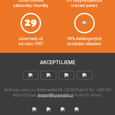
Jsme ověření
Při nespokojenosti
zákazníky Heuréky
vrácení peněz
29
Jsme tady už
95% katalogových
od roku 1997
produktu skladem
AKCEPTUJEME
NetComp, spol. s r.o.
Bělehradská 68, 120 00 Praha 2
Tel.: +420 724
850 672
Email:
dotazy@huramobil.cz
Po-Pá 10-18 hod.