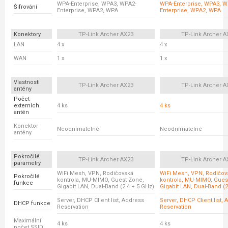
WPA-Enterprise, WPA3, WPA2-
WPA-Enterprise, WPA3, W
Šifrování
Enterprise, WPA2, WPA
Enterprise, WPA2, WPA
Konektory
TP-Link Archer AX23
TP-Link Archer A
LAN
4 x
4 x
WAN
1 x
1 x
Vlastnosti
TP-Link Archer AX23
TP-Link Archer A
antény
Počet
externích
4 ks
4 ks
antén
Konektor
Neodnímatelné
Neodnímatelné
antény
Pokročilé
TP-Link Archer AX23
TP-Link Archer A
parametry
WiFi Mesh, VPN, Rodičovská
WiFi Mesh, VPN, Rodičov
Pokročilé
kontrola, MU-MIMO, Guest Zone,
kontrola, MU-MIMO, Gues
funkce
Gigabit LAN, Dual-Band (2.4 + 5 GHz)
Gigabit LAN, Dual-Band (2
Server, DHCP Client list, Address
Server, DHCP Client list,
DHCP funkce
Reservation
Reservation
Maximální
4 ks
4 ks
počet SSID