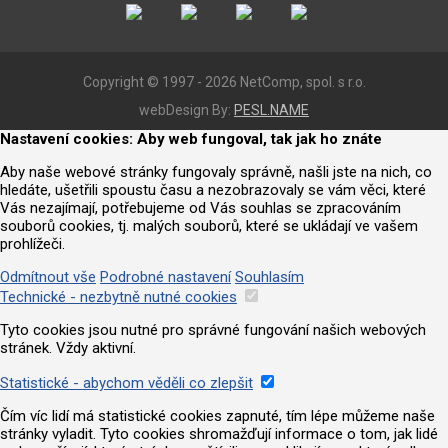
Copyright © 1997 - 2026 NetComp, spol. s r.o.
webDesign By:
PESL.NAME
Nastavení cookies: Aby web fungoval, tak jak ho znáte
Aby naše webové stránky fungovaly správně, našli jste na nich, co
hledáte, ušetřili spoustu času a nezobrazovaly se vám věci, které
Vás nezajímají, potřebujeme od Vás souhlas se zpracováním
souborů cookies, tj. malých souborů, které se ukládají ve vašem
prohlížeči.
Odmítnout vše
Podrobné nastavení
Souhlasím
Technické - nezbytně nutné cookies
Tyto cookies jsou nutné pro správné fungování našich webových
stránek. Vždy aktivní.
Statistické - abychom věděli co zlepšit
Čím víc lidí má statistické cookies zapnuté, tím lépe můžeme naše
stránky vyladit. Tyto cookies shromažďují informace o tom, jak lidé