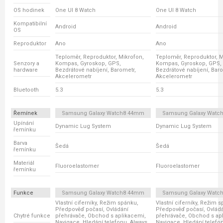
OS hodinek
One UI 8 Watch
One UI 8 Watch
Kompatibilní
Android
Android
OS
Reproduktor
Ano
Ano
Teploměr, Reproduktor, Mikrofon,
Teploměr, Reproduktor, M
Senzory a
Kompas, Gyroskop, GPS,
Kompas, Gyroskop, GPS,
hardware
Bezdrátové nabíjení, Barometr,
Bezdrátové nabíjení, Baro
Akcelerometr
Akcelerometr
Bluetooth
5.3
5.3
Řemínek
Samsung Galaxy Watch8 44mm
Samsung Galaxy Watc
Upínání
Dynamic Lug System
Dynamic Lug System
řemínku
Barva
Šedá
Šedá
řemínku
Materiál
Fluoroelastomer
Fluoroelastomer
řemínku
Funkce
Samsung Galaxy Watch8 44mm
Samsung Galaxy Watc
Vlastní ciferníky, Režim spánku,
Vlastní ciferníky, Režim 
Předpověď počasí, Ovládání
Předpověď počasí, Ovlád
Chytré funkce
přehrávače, Obchod s aplikacemi,
přehrávače, Obchod s ap
Navigace, Hledání telefonu, Always
Navigace, Hledání telefo