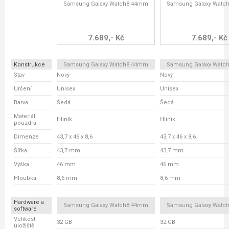
Samsung Galaxy Watch8 44mm
Samsung Galaxy Watc
7.689,- Kč
7.689,- Kč
Konstrukce
Samsung Galaxy Watch8 44mm
Samsung Galaxy Watc
Stav
Nový
Nový
Určení
Unisex
Unisex
Barva
Šedá
Šedá
Materiál
Hliník
Hliník
pouzdra
Dimenze
43,7 x 46 x 8,6
43,7 x 46 x 8,6
Šířka
43,7 mm
43,7 mm
Výška
46 mm
46 mm
Hloubka
8,6 mm
8,6 mm
Hardware a
Samsung Galaxy Watch8 44mm
Samsung Galaxy Watc
software
Velikost
32 GB
32 GB
uložiště