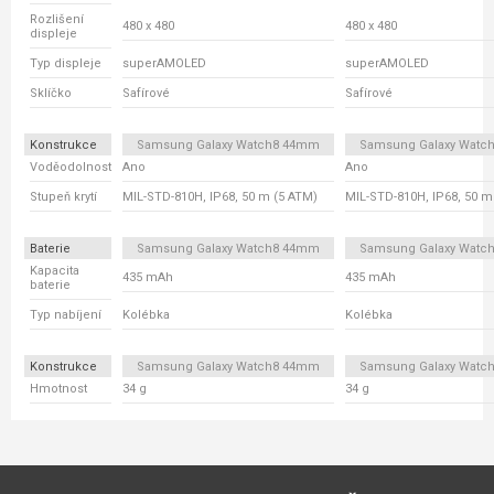
Rozlišení
480 x 480
480 x 480
displeje
Typ displeje
superAMOLED
superAMOLED
Sklíčko
Safírové
Safírové
Konstrukce
Samsung Galaxy Watch8 44mm
Samsung Galaxy Watc
Voděodolnost
Ano
Ano
Stupeň krytí
MIL-STD-810H, IP68, 50 m (5 ATM)
MIL-STD-810H, IP68, 50 m
Baterie
Samsung Galaxy Watch8 44mm
Samsung Galaxy Watc
Kapacita
435 mAh
435 mAh
baterie
Typ nabíjení
Kolébka
Kolébka
Konstrukce
Samsung Galaxy Watch8 44mm
Samsung Galaxy Watc
Hmotnost
34 g
34 g