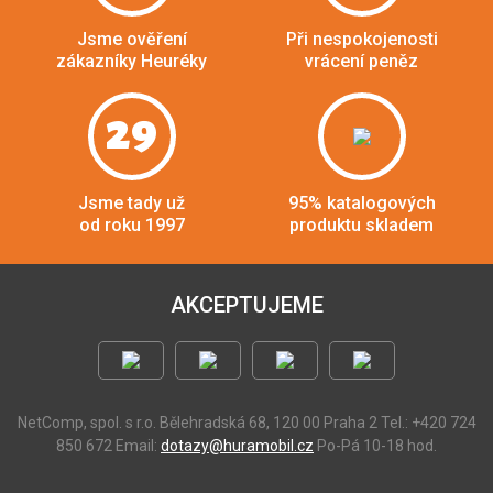
Jsme ověření
Při nespokojenosti
zákazníky Heuréky
vrácení peněz
29
Jsme tady už
95% katalogových
od roku 1997
produktu skladem
AKCEPTUJEME
NetComp, spol. s r.o.
Bělehradská 68, 120 00 Praha 2
Tel.: +420 724
850 672
Email:
dotazy@huramobil.cz
Po-Pá 10-18 hod.