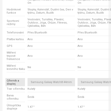
On
On
Hodinkové
Stopky, Kalendář, Duální čas, Den v
Stopky, Kalendář, Duální 
funkce
týdnu, Datum, Budík
týdnu, Datum, Budík
Veslování, Turistika, Plavání,
Veslování, Turistika, Plavá
Sportovní
Outdoor, Jóga, Chůze, Fitness,
Outdoor, Jóga, Chůze, Fit
režimy
Cyklistika, Běh
Cyklistika, Běh
Telefonování
Přes Bluetooth
Přes Bluetooth
Platba kartou
Ano
Ano
GPS
Ano
Ano
Měření
tepové
Ano
Ano
frekvence
Měření
Ne
Ne
krevního tlaku
Ciferník a
Samsung Galaxy Watch8 44mm
Samsung Galaxy Watc
displej
Tvar ciferníku
Kulatý
Kulatý
Barva
Šedá
Šedá
ciferníku
Úhlopříčka
1.47 "
1.47 "
displeje