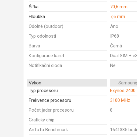
Šířka
70,6 mm
Hloubka
7,6 mm
Odolné (outdoor)
Ano
Typ odolnosti
IP68
Barva
Černá
Konfigurace karet
Dual SIM + e
Notifikační dioda
Ne
Výkon
Samsung
Typ procesoru
Exynos 2400
Frekvence procesoru
3100 MHz
Počet jader procesoru
8
Grafický chip
-
AnTuTu Benchmark
1641385 bod