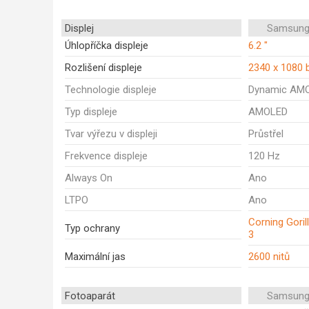
Displej
Samsung
Úhlopříčka displeje
6.2 "
Rozlišení displeje
2340 x 1080 
Technologie displeje
Dynamic AM
Typ displeje
AMOLED
Tvar výřezu v displeji
Průstřel
Frekvence displeje
120 Hz
Always On
Ano
LTPO
Ano
Corning Goril
Typ ochrany
3
Maximální jas
2600 nitů
Fotoaparát
Samsung