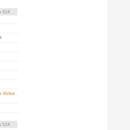
y S24
X
s Victus
y S24