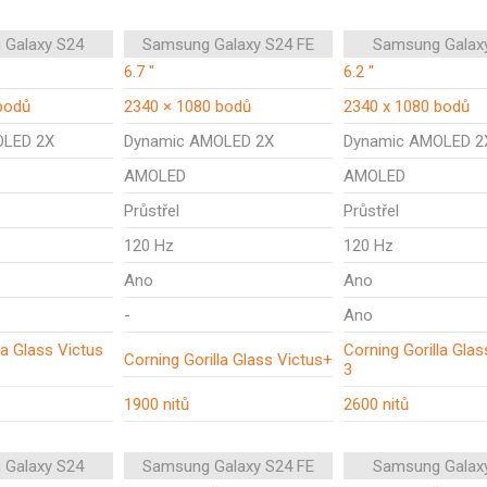
 Galaxy S24
Samsung Galaxy S24 FE
Samsung Galax
6.7 "
6.2 "
bodů
2340 × 1080 bodů
2340 x 1080 bodů
OLED 2X
Dynamic AMOLED 2X
Dynamic AMOLED 2
AMOLED
AMOLED
Průstřel
Průstřel
120 Hz
120 Hz
Ano
Ano
-
Ano
la Glass Victus
Corning Gorilla Glas
Corning Gorilla Glass Victus+
3
1900 nitů
2600 nitů
 Galaxy S24
Samsung Galaxy S24 FE
Samsung Galax