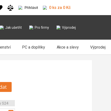
0 ks za 0 Kč
Přihlásit
Jak ušetřit
Pro firmy
Výprodej
šenství
PC a doplňky
Akce a slevy
Výprodej
dat
y S24