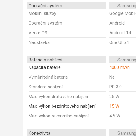
Operační systém
Samsung
Mobilní služby
Google Mobil
Operační systém
Android
Verze OS
Android 14
Nadstavba
One UI 6.1
Baterie a nabíjení
Samsung
Kapacita baterie
4000 mAh
Vyměnitelná baterie
Ne
Standard nabíjení
PD 3.0
Max. výkon drátového nabíjení
25 W
Max. výkon bezdrátového nabíjení
15 W
Max. výkon reverzního nabíjení
4,5 W
Konektivita
Samsung