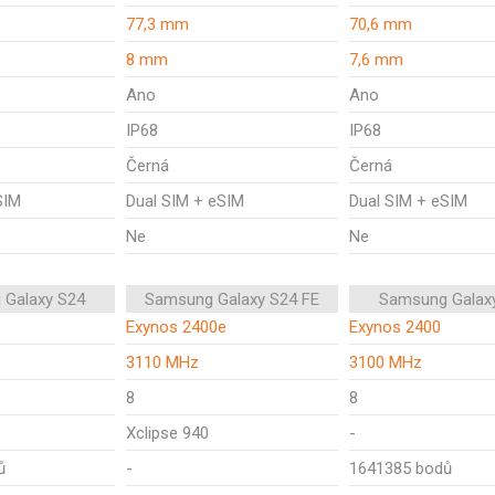
77,3 mm
70,6 mm
8 mm
7,6 mm
Ano
Ano
IP68
IP68
Černá
Černá
SIM
Dual SIM + eSIM
Dual SIM + eSIM
Ne
Ne
 Galaxy S24
Samsung Galaxy S24 FE
Samsung Galax
Exynos 2400e
Exynos 2400
3110 MHz
3100 MHz
8
8
Xclipse 940
-
ů
-
1641385 bodů