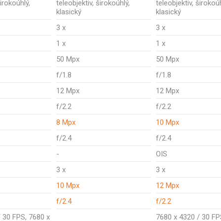
širokoúhlý,
teleobjektiv, širokoúhlý,
teleobjektiv, širokoúh
klasický
klasický
3 x
3 x
1 x
1 x
50 Mpx
50 Mpx
f/1.8
f/1.8
12 Mpx
12 Mpx
f/2.2
f/2.2
8 Mpx
10 Mpx
f/2.4
f/2.4
-
OIS
3 x
3 x
10 Mpx
12 Mpx
f/2.4
f/2.2
 30 FPS, 7680 x
7680 x 4320 / 30 FP