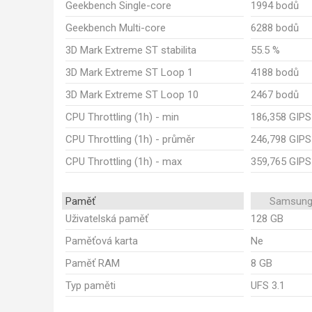
Geekbench Single-core
1994 bodů
Geekbench Multi-core
6288 bodů
3D Mark Extreme ST stabilita
55.5 %
3D Mark Extreme ST Loop 1
4188 bodů
3D Mark Extreme ST Loop 10
2467 bodů
CPU Throttling (1h) - min
186,358 GIPS
CPU Throttling (1h) - průměr
246,798 GIPS
CPU Throttling (1h) - max
359,765 GIPS
Paměť
Samsung
Uživatelská paměť
128 GB
Paměťová karta
Ne
Paměť RAM
8 GB
Typ paměti
UFS 3.1