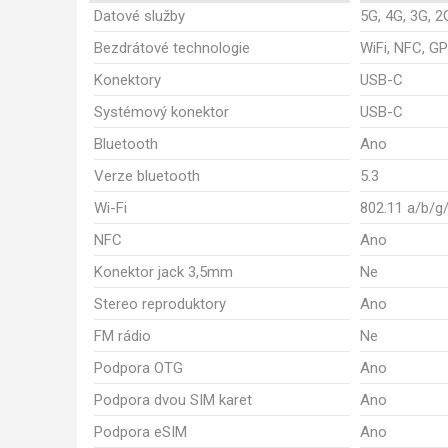
Datové služby
5G, 4G, 3G, 2
Bezdrátové technologie
WiFi, NFC, GP
Konektory
USB-C
Systémový konektor
USB-C
Bluetooth
Ano
Verze bluetooth
5.3
Wi-Fi
802.11 a/b/g
NFC
Ano
Konektor jack 3,5mm
Ne
Stereo reproduktory
Ano
FM rádio
Ne
Podpora OTG
Ano
Podpora dvou SIM karet
Ano
Podpora eSIM
Ano