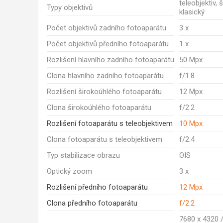
teleobjektiv, 
Typy objektivů
klasický
Počet objektivů zadního fotoaparátu
3 x
Počet objektivů předního fotoaparátu
1 x
Rozlišení hlavního zadního fotoaparátu
50 Mpx
Clona hlavního zadního fotoaparátu
f/1.8
Rozlišení širokoúhlého fotoaparátu
12 Mpx
Clona širokoúhlého fotoaparátu
f/2.2
Rozlišení fotoaparátu s teleobjektivem
10 Mpx
Clona fotoaparátu s teleobjektivem
f/2.4
Typ stabilizace obrazu
OIS
Optický zoom
3 x
Rozlišení předního fotoaparátu
12 Mpx
Clona předního fotoaparátu
f/2.2
7680 x 4320 /