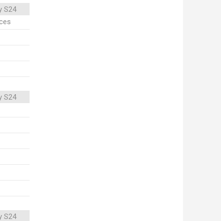
y S24
ices
y S24
y S24