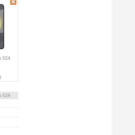
y S24
č
y S24