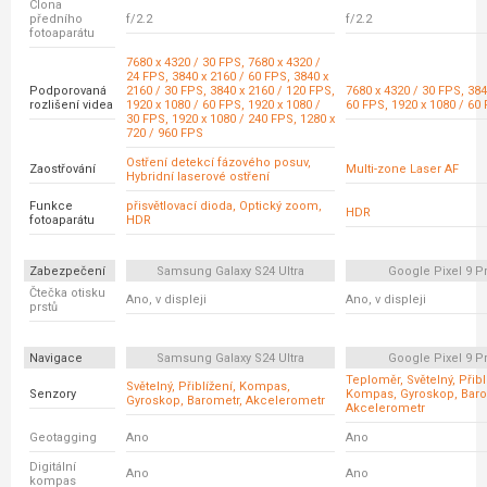
Clona
předního
f/2.2
f/2.2
fotoaparátu
7680 x 4320 / 30 FPS, 7680 x 4320 /
24 FPS, 3840 x 2160 / 60 FPS, 3840 x
Podporovaná
2160 / 30 FPS, 3840 x 2160 / 120 FPS,
7680 x 4320 / 30 FPS, 384
rozlišení videa
1920 x 1080 / 60 FPS, 1920 x 1080 /
60 FPS, 1920 x 1080 / 60
30 FPS, 1920 x 1080 / 240 FPS, 1280 x
720 / 960 FPS
Ostření detekcí fázového posuv,
Zaostřování
Multi-zone Laser AF
Hybridní laserové ostření
Funkce
přisvětlovací dioda, Optický zoom,
HDR
fotoaparátu
HDR
Zabezpečení
Samsung Galaxy S24 Ultra
Google Pixel 9 P
Čtečka otisku
Ano, v displeji
Ano, v displeji
prstů
Navigace
Samsung Galaxy S24 Ultra
Google Pixel 9 P
Teploměr, Světelný, Přibl
Světelný, Přiblížení, Kompas,
Senzory
Kompas, Gyroskop, Baro
Gyroskop, Barometr, Akcelerometr
Akcelerometr
Geotagging
Ano
Ano
Digitální
Ano
Ano
kompas