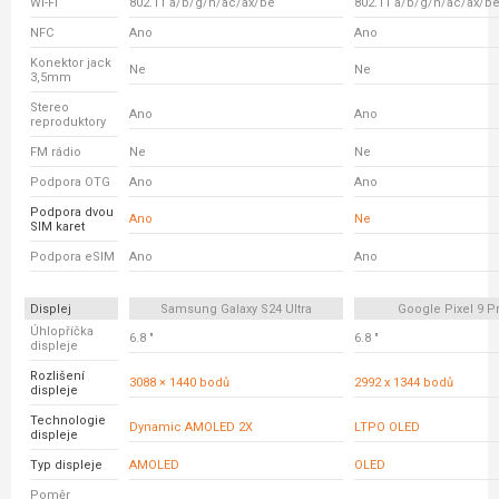
Wi-Fi
802.11 a/b/g/n/ac/ax/be
802.11 a/b/g/n/ac/ax/b
NFC
Ano
Ano
Konektor jack
Ne
Ne
3,5mm
Stereo
Ano
Ano
reproduktory
FM rádio
Ne
Ne
Podpora OTG
Ano
Ano
Podpora dvou
Ano
Ne
SIM karet
Podpora eSIM
Ano
Ano
Displej
Samsung Galaxy S24 Ultra
Google Pixel 9 P
Úhlopříčka
6.8 "
6.8 "
displeje
Rozlišení
3088 × 1440 bodů
2992 x 1344 bodů
displeje
Technologie
Dynamic AMOLED 2X
LTPO OLED
displeje
Typ displeje
AMOLED
OLED
Poměr