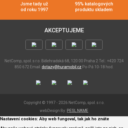
Jsme tady už
95% katalogových
od roku 1997
produktu skladem
AKCEPTUJEME
NetComp, spol. s r.o.
Bělehradská 68, 120 00 Praha 2
Tel.: +420 724
850 672
Email:
dotazy@huramobil.cz
Po-Pá 10-18 hod.
Copyright © 1997 - 2026 NetComp, spol. s r.o.
webDesign By:
PESL.NAME
Nastavení cookies: Aby web fungoval, tak jak ho znáte