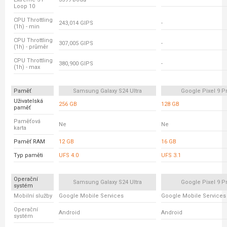
Loop 10
CPU Throttling
243,014 GIPS
-
(1h) - min
CPU Throttling
307,005 GIPS
-
(1h) - průměr
CPU Throttling
380,900 GIPS
-
(1h) - max
Paměť
Samsung Galaxy S24 Ultra
Google Pixel 9 P
Uživatelská
256 GB
128 GB
paměť
Paměťová
Ne
Ne
karta
Paměť RAM
12 GB
16 GB
Typ paměti
UFS 4.0
UFS 3.1
Operační
Samsung Galaxy S24 Ultra
Google Pixel 9 P
systém
Mobilní služby
Google Mobile Services
Google Mobile Services
Operační
Android
Android
systém