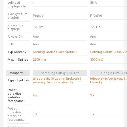
velikosti
-
88 %
displeje k tělu
Tvar výřezu v
Průstřel
Průstřel
displeji
Frekvence
120 Hz
120 Hz
displeje
Always On
Ano
Ano
LTPO
Ano
Ano
Typ ochrany
Corning Gorilla Glass Victus 3
Corning Gorilla Glass Vic
Maximální jas
2600 nitů
3000 nitů
Fotoaparát
Samsung Galaxy S24 Ultra
Google Pixel 9 P
teleobjektiv 3x zoom, širokoúhlý,
teleobjektiv/periskop, ši
Typy objektivů
periskop 5x zoom, klasický
klasický
Počet
objektivů
4 x
3 x
zadního
fotoaparátu
Počet
objektivů
1 x
1 x
předního
fotoaparátu