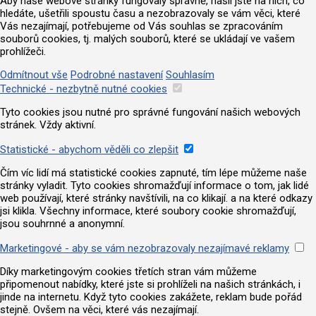
Aby naše webové stránky fungovaly správně, našli jste na nich, co
hledáte, ušetřili spoustu času a nezobrazovaly se vám věci, které
Vás nezajímají, potřebujeme od Vás souhlas se zpracováním
souborů cookies, tj. malých souborů, které se ukládají ve vašem
prohlížeči.
Odmítnout vše
Podrobné nastavení
Souhlasím
Technické - nezbytně nutné cookies
Tyto cookies jsou nutné pro správné fungování našich webových
stránek. Vždy aktivní.
Statistické - abychom věděli co zlepšit
Čím víc lidí má statistické cookies zapnuté, tím lépe můžeme naše
stránky vyladit. Tyto cookies shromažďují informace o tom, jak lidé
web používají, které stránky navštívili, na co klikají. a na které odkazy
jsi klikla. Všechny informace, které soubory cookie shromažďují,
jsou souhrnné a anonymní.
Marketingové - aby se vám nezobrazovaly nezajímavé reklamy
Díky marketingovým cookies třetích stran vám můžeme
připomenout nabídky, které jste si prohlíželi na našich stránkách, i
jinde na internetu. Když tyto cookies zakážete, reklam bude pořád
stejně. Ovšem na věci, které vás nezajímají.