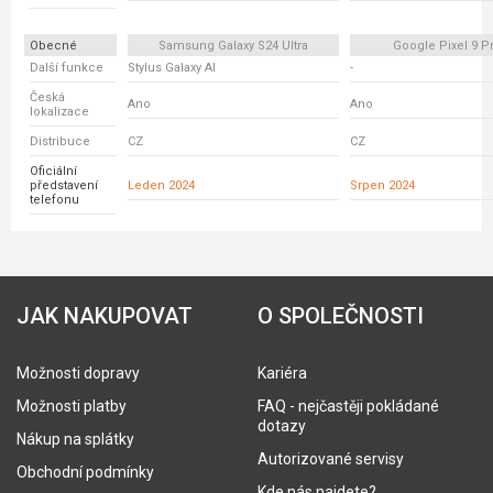
Obecné
Samsung Galaxy S24 Ultra
Google Pixel 9 P
Další funkce
Stylus Galaxy AI
-
Česká
Ano
Ano
lokalizace
Distribuce
CZ
CZ
Oficiální
představení
Leden 2024
Srpen 2024
telefonu
JAK NAKUPOVAT
O SPOLEČNOSTI
Možnosti dopravy
Kariéra
Možnosti platby
FAQ - nejčastěji pokládané
dotazy
Nákup na splátky
Autorizované servisy
Obchodní podmínky
Kde nás najdete?