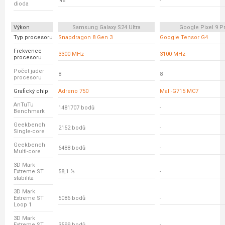
Ne
-
dioda
Výkon
Samsung Galaxy S24 Ultra
Google Pixel 9 P
Typ procesoru
Snapdragon 8 Gen 3
Google Tensor G4
Frekvence
3300 MHz
3100 MHz
procesoru
Počet jader
8
8
procesoru
Grafický chip
Adreno 750
Mali-G715 MC7
AnTuTu
1481707 bodů
-
Benchmark
Geekbench
2152 bodů
-
Single-core
Geekbench
6488 bodů
-
Multi-core
3D Mark
Extreme ST
58,1 %
-
stabilita
3D Mark
Extreme ST
5086 bodů
-
Loop 1
3D Mark
Extreme ST
3599 bodů
-