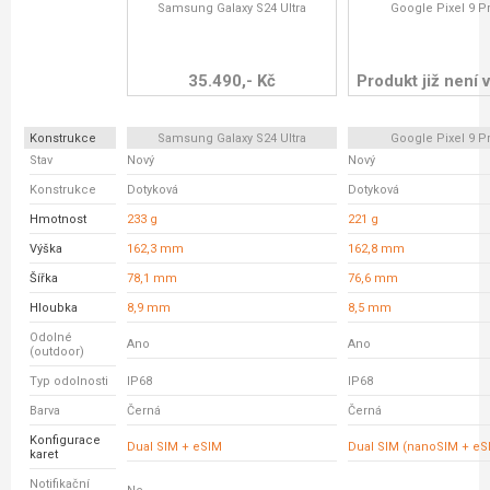
Samsung Galaxy S24 Ultra
Google Pixel 9 P
35.490,- Kč
Produkt již není v
Konstrukce
Samsung Galaxy S24 Ultra
Google Pixel 9 P
Stav
Nový
Nový
Konstrukce
Dotyková
Dotyková
Hmotnost
233 g
221 g
Výška
162,3 mm
162,8 mm
Šířka
78,1 mm
76,6 mm
Hloubka
8,9 mm
8,5 mm
Odolné
Ano
Ano
(outdoor)
Typ odolnosti
IP68
IP68
Barva
Černá
Černá
Konfigurace
Dual SIM + eSIM
Dual SIM (nanoSIM + eS
karet
Notifikační