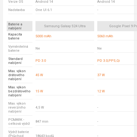
Verze OS
Android 14
Android 14
Nadstavba
One UI 6.1
-
Baterie a
Samsung Galaxy S24 Ultra
Google Pixel 9 P
nabíjení
Kapacita
5000 mAh
5060 mAh
baterie
Vyměnitelná
Ne
Ne
baterie
Standard
PD 3.0
PD 3.0;PPS;Qi
nabíjení
Max. výkon
drátového
45 W
37 W
nabíjení
Max. výkon
bezdrátového
15 W
12 W
nabíjení
Max. výkon
reverzního
4,5 W
-
nabíjení
PCMARK -
847 min
-
celková výdrž
Výdrž baterie
(Průchod
18643 bodů
-