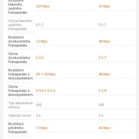
Rozlišení
hlavního
200 Mpx
50 Mpx
zadního
fotoaparátu
Clona hlavního
zadního
f/1.7
f/1.7
fotoaparátu
Rozlišení
širokoúhlého
12 Mpx
48 Mpx
fotoaparátu
Clona
širokoúhlého
f/2.2
f/1.7
fotoaparátu
Rozlišení
fotoaparátu s
50 + 10 Mpx
48 Mpx
teleobjektivem
Clona
fotoaparátu s
f/3.4 + f/2.4
f/2.8
teleobjektivem
Typ stabilizace
OIS
OIS
obrazu
Optický zoom
5 x
5 x
Rozlišení
předního
12 Mpx
42 Mpx
fotoaparátu