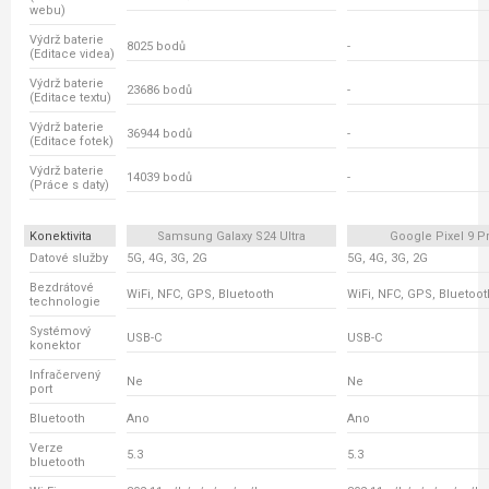
webu)
Výdrž baterie
8025 bodů
-
(Editace videa)
Výdrž baterie
23686 bodů
-
(Editace textu)
Výdrž baterie
36944 bodů
-
(Editace fotek)
Výdrž baterie
14039 bodů
-
(Práce s daty)
Konektivita
Samsung Galaxy S24 Ultra
Google Pixel 9 P
Datové služby
5G, 4G, 3G, 2G
5G, 4G, 3G, 2G
Bezdrátové
WiFi, NFC, GPS, Bluetooth
WiFi, NFC, GPS, Bluetoot
technologie
Systémový
USB-C
USB-C
konektor
Infračervený
Ne
Ne
port
Bluetooth
Ano
Ano
Verze
5.3
5.3
bluetooth