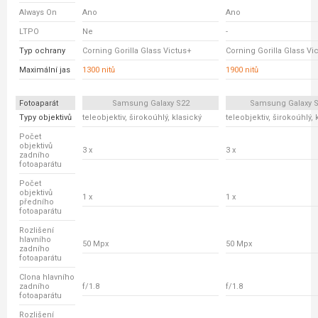
Always On
Ano
Ano
LTPO
Ne
-
Typ ochrany
Corning Gorilla Glass Victus+
Corning Gorilla Glass Vi
Maximální jas
1300 nitů
1900 nitů
Fotoaparát
Samsung Galaxy S22
Samsung Galaxy S
Typy objektivů
teleobjektiv, širokoúhlý, klasický
teleobjektiv, širokoúhlý, 
Počet
objektivů
3 x
3 x
zadního
fotoaparátu
Počet
objektivů
1 x
1 x
předního
fotoaparátu
Rozlišení
hlavního
50 Mpx
50 Mpx
zadního
fotoaparátu
Clona hlavního
zadního
f/1.8
f/1.8
fotoaparátu
Rozlišení