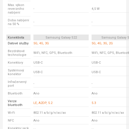
Max. výkon
reverzního
-
4,5 W
nabíjení
Doba nabíjení
-
-
na 50 %
Konektivita
Samsung Galaxy S22
Samsung Galaxy S
Datové služby
5G, 4G, 3G
5G, 4G, 3G, 2G
Bezdrátové
WiFi, NFC, GPS, Bluetooth
WiFi, NFC, GPS, Bluetoot
technologie
Konektory
USB-C
USB-C
Systémový
USB-C
USB-C
konektor
Infračervený
-
-
port
Bluetooth
Ano
Ano
Verze
LE, A2DP, 5.2
5.3
bluetooth
Wi-Fi
802.11 a/b/g/n/ac/ax
802.11 a/b/g/n/ac/ax
NFC
Ano
Ano
Konektor jack