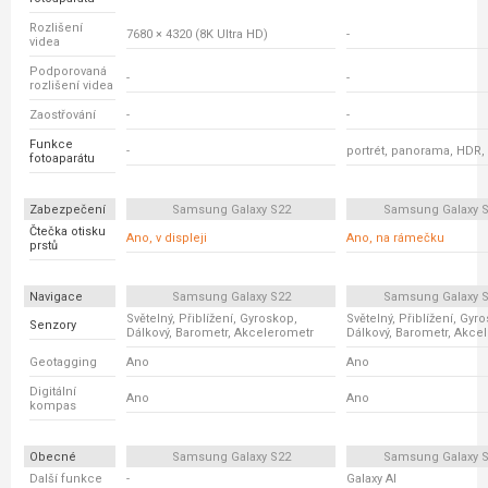
Rozlišení
7680 × 4320 (8K Ultra HD)
-
videa
Podporovaná
-
-
rozlišení videa
Zaostřování
-
-
Funkce
-
portrét, panorama, HDR,
fotoaparátu
Zabezpečení
Samsung Galaxy S22
Samsung Galaxy S
Čtečka otisku
Ano, v displeji
Ano, na rámečku
prstů
Navigace
Samsung Galaxy S22
Samsung Galaxy S
Světelný, Přiblížení, Gyroskop,
Světelný, Přiblížení, Gyr
Senzory
Dálkový, Barometr, Akcelerometr
Dálkový, Barometr, Akce
Geotagging
Ano
Ano
Digitální
Ano
Ano
kompas
Obecné
Samsung Galaxy S22
Samsung Galaxy S
Další funkce
-
Galaxy AI