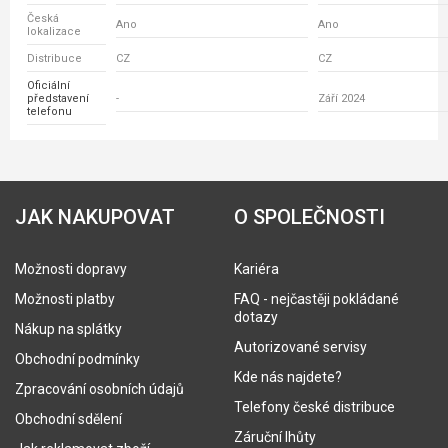
Česká
Ano
Ano
lokalizace
Distribuce
CZ
CZ
Oficiální
představení
-
Září 2024
telefonu
JAK NAKUPOVAT
O SPOLEČNOSTI
Možnosti dopravy
Kariéra
Možnosti platby
FAQ - nejčastěji pokládané
dotazy
Nákup na splátky
Autorizované servisy
Obchodní podmínky
Kde nás najdete?
Zpracování osobních údajů
Telefony české distribuce
Obchodní sdělení
Záruční lhůty