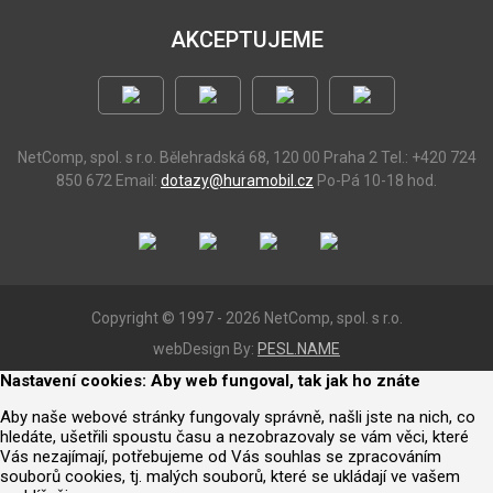
AKCEPTUJEME
NetComp, spol. s r.o.
Bělehradská 68, 120 00 Praha 2
Tel.: +420 724
850 672
Email:
dotazy@huramobil.cz
Po-Pá 10-18 hod.
Copyright © 1997 - 2026 NetComp, spol. s r.o.
webDesign By:
PESL.NAME
Nastavení cookies: Aby web fungoval, tak jak ho znáte
Aby naše webové stránky fungovaly správně, našli jste na nich, co
hledáte, ušetřili spoustu času a nezobrazovaly se vám věci, které
Vás nezajímají, potřebujeme od Vás souhlas se zpracováním
souborů cookies, tj. malých souborů, které se ukládají ve vašem