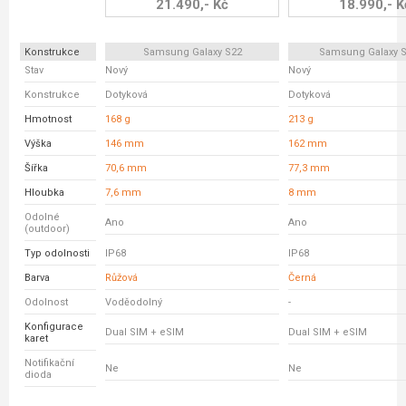
21.490,- Kč
18.990,- K
Konstrukce
Samsung Galaxy S22
Samsung Galaxy S
Stav
Nový
Nový
Konstrukce
Dotyková
Dotyková
Hmotnost
168 g
213 g
Výška
146 mm
162 mm
Šířka
70,6 mm
77,3 mm
Hloubka
7,6 mm
8 mm
Odolné
Ano
Ano
(outdoor)
Typ odolnosti
IP68
IP68
Barva
Růžová
Černá
Odolnost
Voděodolný
-
Konfigurace
Dual SIM + eSIM
Dual SIM + eSIM
karet
Notifikační
Ne
Ne
dioda