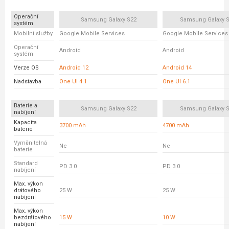
Operační
Samsung Galaxy S22
Samsung Galaxy S
systém
Mobilní služby
Google Mobile Services
Google Mobile Services
Operační
Android
Android
systém
Verze OS
Android 12
Android 14
Nadstavba
One UI 4.1
One UI 6.1
Baterie a
Samsung Galaxy S22
Samsung Galaxy S
nabíjení
Kapacita
3700 mAh
4700 mAh
baterie
Vyměnitelná
Ne
Ne
baterie
Standard
PD 3.0
PD 3.0
nabíjení
Max. výkon
drátového
25 W
25 W
nabíjení
Max. výkon
bezdrátového
15 W
10 W
nabíjení