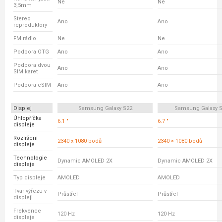
Ne
Ne
3,5mm
Stereo
Ano
Ano
reproduktory
FM rádio
Ne
Ne
Podpora OTG
Ano
Ano
Podpora dvou
Ano
Ano
SIM karet
Podpora eSIM
Ano
Ano
Displej
Samsung Galaxy S22
Samsung Galaxy S
Úhlopříčka
6.1 "
6.7 "
displeje
Rozlišení
2340 x 1080 bodů
2340 × 1080 bodů
displeje
Technologie
Dynamic AMOLED 2X
Dynamic AMOLED 2X
displeje
Typ displeje
AMOLED
AMOLED
Tvar výřezu v
Průstřel
Průstřel
displeji
Frekvence
120 Hz
120 Hz
displeje