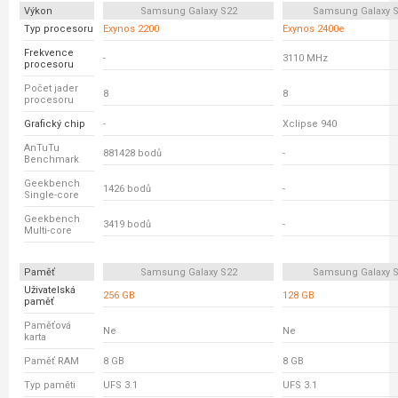
Výkon
Samsung Galaxy S22
Samsung Galaxy S
Typ procesoru
Exynos 2200
Exynos 2400e
Frekvence
-
3110 MHz
procesoru
Počet jader
8
8
procesoru
Grafický chip
-
Xclipse 940
AnTuTu
881428 bodů
-
Benchmark
Geekbench
1426 bodů
-
Single-core
Geekbench
3419 bodů
-
Multi-core
Paměť
Samsung Galaxy S22
Samsung Galaxy S
Uživatelská
256 GB
128 GB
paměť
Paměťová
Ne
Ne
karta
Paměť RAM
8 GB
8 GB
Typ paměti
UFS 3.1
UFS 3.1