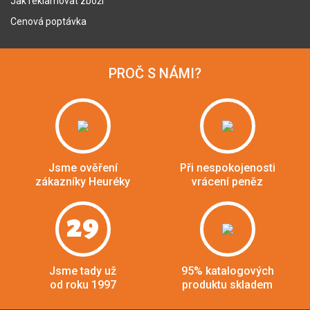
Jak reklamovat zboží
Cenová poptávka
PROČ S NÁMI?
Jsme ověření
Při nespokojenosti
zákazníky Heuréky
vrácení peněz
29
Jsme tady už
95% katalogových
od roku 1997
produktu skladem