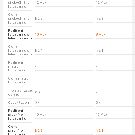
širokoúhlého
12 Mpx
12 Mpx
fotoaparátu
Clona
širokoúhlého
f/2.2
f/2.2
fotoaparátu
Rozlišení
fotoaparátu s
10 Mpx
8 Mpx
teleobjektivem
Clona
fotoaparátu s
f/2.4
f/2.4
teleobjektivem
Rozlišení
makro
-
-
fotoaparátu
Clona makro
-
-
fotoaparátu
Typ stabilizace
OIS
-
obrazu
Optický zoom
3 x
3 x
Rozlišení
předního
10 Mpx
10 Mpx
fotoaparátu
Clona
předního
f/2.2
f/2.4
fotoaparátu