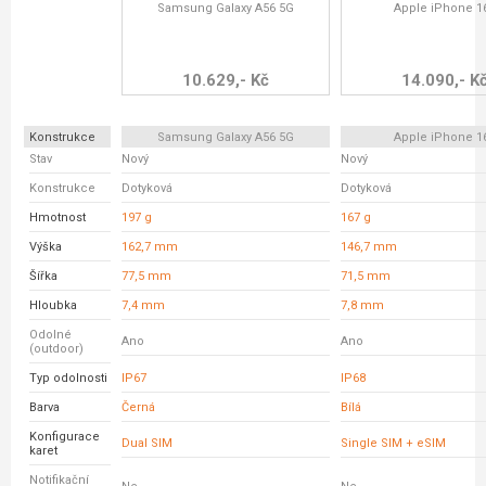
Samsung Galaxy A56 5G
Apple iPhone 1
10.629,- Kč
14.090,- K
Konstrukce
Samsung Galaxy A56 5G
Apple iPhone 1
Stav
Nový
Nový
Konstrukce
Dotyková
Dotyková
Hmotnost
197 g
167 g
Výška
162,7 mm
146,7 mm
Šířka
77,5 mm
71,5 mm
Hloubka
7,4 mm
7,8 mm
Odolné
Ano
Ano
(outdoor)
Typ odolnosti
IP67
IP68
Barva
Černá
Bílá
Konfigurace
Dual SIM
Single SIM + eSIM
karet
Notifikační