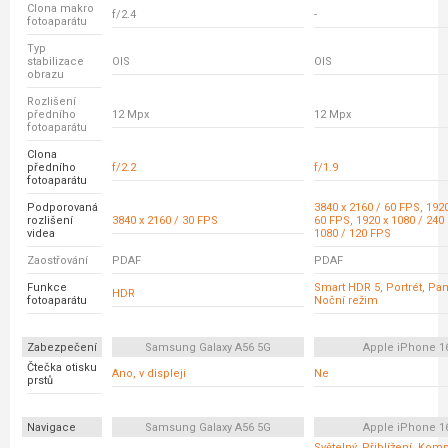
Clona makro
f/2.4
-
fotoaparátu
Typ
stabilizace
OIS
OIS
obrazu
Rozlišení
předního
12 Mpx
12 Mpx
fotoaparátu
Clona
předního
f/2.2
f/1.9
fotoaparátu
Podporovaná
3840 x 2160 / 60 FPS, 1920
rozlišení
3840 x 2160 / 30 FPS
60 FPS, 1920 x 1080 / 240
videa
1080 / 120 FPS
Zaostřování
PDAF
PDAF
Funkce
Smart HDR 5, Portrét, Pa
HDR
fotoaparátu
Noční režim
Zabezpečení
Samsung Galaxy A56 5G
Apple iPhone 1
Čtečka otisku
Ano, v displeji
Ne
prstů
Navigace
Samsung Galaxy A56 5G
Apple iPhone 1
Světelný, Přiblížení, Kom