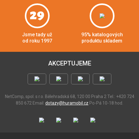
29
Jsme tady už
95% katalogových
od roku 1997
produktu skladem
AKCEPTUJEME
NetComp, spol. s r.o.
Bělehradská 68, 120 00 Praha 2
Tel.: +420 724
850 672
Email:
dotazy@huramobil.cz
Po-Pá 10-18 hod.