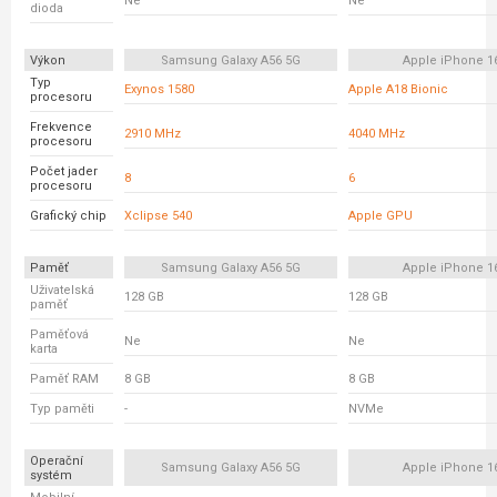
Ne
Ne
dioda
Výkon
Samsung Galaxy A56 5G
Apple iPhone 1
Typ
Exynos 1580
Apple A18 Bionic
procesoru
Frekvence
2910 MHz
4040 MHz
procesoru
Počet jader
8
6
procesoru
Grafický chip
Xclipse 540
Apple GPU
Paměť
Samsung Galaxy A56 5G
Apple iPhone 1
Uživatelská
128 GB
128 GB
paměť
Paměťová
Ne
Ne
karta
Paměť RAM
8 GB
8 GB
Typ paměti
-
NVMe
Operační
Samsung Galaxy A56 5G
Apple iPhone 1
systém