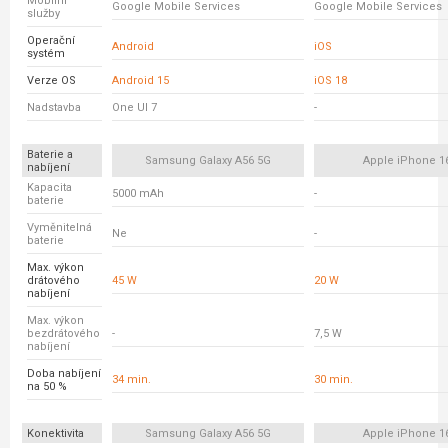
Mobilní
Google Mobile Services
Google Mobile Services
služby
Operační
Android
iOS
systém
Verze OS
Android 15
iOS 18
Nadstavba
One UI 7
-
Baterie a
Samsung Galaxy A56 5G
Apple iPhone 1
nabíjení
Kapacita
5000 mAh
-
baterie
Vyměnitelná
Ne
-
baterie
Max. výkon
drátového
45 W
20 W
nabíjení
Max. výkon
bezdrátového
-
7,5 W
nabíjení
Doba nabíjení
34 min.
30 min.
na 50 %
Konektivita
Samsung Galaxy A56 5G
Apple iPhone 1