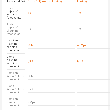
Typy objektivů
širokoúhlý, makro, klasický
klasický
Počet
objektivů
3 x
1 x
zadního
fotoaparátu
Počet
objektivů
1 x
1 x
předního
fotoaparátu
Rozlišení
hlavního
50 Mpx
48 Mpx
zadního
fotoaparátu
Clona
hlavního
f/1.8
f/1.6
zadního
fotoaparátu
Rozlišení
širokoúhlého
12 Mpx
-
fotoaparátu
Clona
širokoúhlého
f/2.2
-
fotoaparátu
Rozlišení
makro
5 Mpx
-
fotoaparátu