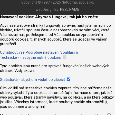
Copyright © 1997 - 2026 NetComp, spol. s r.o.
webDesign By:
PESL.NAME
Nastavení cookies: Aby web fungoval, tak jak ho znáte
Aby naše webové stránky fungovaly správně, našli jste na nich, co
hledáte, ušetřili spoustu času a nezobrazovaly se vám věci, které
Vás nezajímají, potřebujeme od Vás souhlas se zpracováním
souborů cookies, tj. malých souborů, které se ukládají ve vašem
prohlížeči.
Odmítnout vše
Podrobné nastavení
Souhlasím
Technické - nezbytně nutné cookies
Tyto cookies jsou nutné pro správné fungování našich webových
stránek. Vždy aktivní.
Statistické - abychom věděli co zlepšit
Čím víc lidí má statistické cookies zapnuté, tím lépe můžeme naše
stránky vyladit. Tyto cookies shromažďují informace o tom, jak lidé
web používají, které stránky navštívili, na co klikají. a na které odkazy
jsi klikla. Všechny informace, které soubory cookie shromažďují,
jsou souhrnné a anonymní.