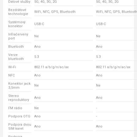
Datové služby
5G, 4G, 3G, 2G
5G, 4G, 3G, 2G
Bezdrátové
WiFi, NFC, GPS, Bluetooth
WiFi, NFC, GPS, Bluetoot
technologie
Systémový
USB-C
USB-C
konektor
Infračervený
Ne
Ne
port
Bluetooth
Ano
Ano
Verze
5.3
5.3
bluetooth
Wi-Fi
802.11 a/b/g/n/ac/ax
802.11 a/b/g/n/ac/ax
NFC
Ano
Ano
Konektor jack
Ne
Ne
3,5mm
Stereo
Ano
Ano
reproduktory
FM rádio
Ne
-
Podpora OTG
Ano
-
Podpora dvou
Ano
Ano
SIM karet
Podpora