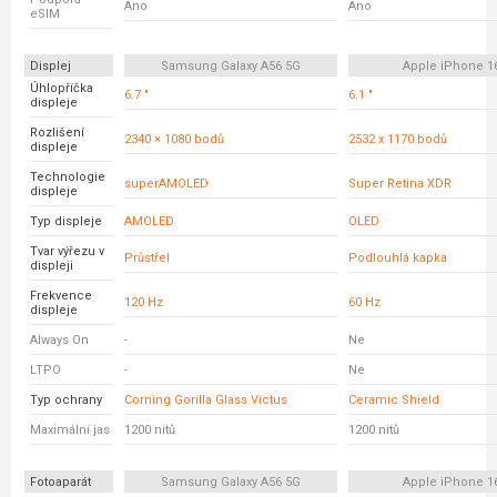
Ano
Ano
eSIM
Displej
Samsung Galaxy A56 5G
Apple iPhone 1
Úhlopříčka
6.7 "
6.1 "
displeje
Rozlišení
2340 × 1080 bodů
2532 x 1170 bodů
displeje
Technologie
superAMOLED
Super Retina XDR
displeje
Typ displeje
AMOLED
OLED
Tvar výřezu v
Průstřel
Podlouhlá kapka
displeji
Frekvence
120 Hz
60 Hz
displeje
Always On
-
Ne
LTPO
-
Ne
Typ ochrany
Corning Gorilla Glass Victus
Ceramic Shield
Maximální jas
1200 nitů
1200 nitů
Fotoaparát
Samsung Galaxy A56 5G
Apple iPhone 1