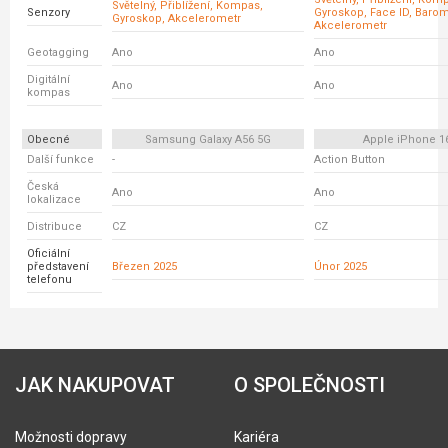
Světelný, Přiblížení, Kompas,
Senzory
Gyroskop, Face ID, Barom
Gyroskop, Akcelerometr
Akcelerometr
Geotagging
Ano
Ano
Digitální
Ano
Ano
kompas
Obecné
Samsung Galaxy A56 5G
Apple iPhone 1
Další funkce
-
Action Button
Česká
Ano
Ano
lokalizace
Distribuce
CZ
CZ
Oficiální
představení
Březen 2025
Únor 2025
telefonu
JAK NAKUPOVAT
O SPOLEČNOSTI
Možnosti dopravy
Kariéra