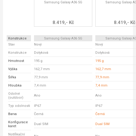
Samsung Galaxy A36 5G
Samsung Galaxy A
8.419,- Kč
8.419,- Kč
Konstrukce
Samsung Galaxy A36 5G
Samsung Galaxy A
Stav
Nový
Nový
Konstrukce
Dotyková
Dotyková
Hmotnost
195 g
195 g
Výška
162,7 mm
162,7 mm
Šířka
77,9 mm
77,9 mm
Hloubka
7,4 mm
7,4 mm
Odolné
Ano
Ano
(outdoor)
Typ odolnosti
IP67
IP67
Barva
Černá
Černá
Konfigurace
Dual SIM
Dual SIM
karet
Notifikační