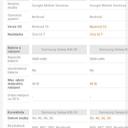
Mobilní
Google Mobile Services
Google Mobile Services
služby
Operační
Android
Android
systém
Verze OS
Android 15
Android 15
Nadstavba
One UI 7
One UI 7
Baterie a
Samsung Galaxy A36 5G
Samsung Galaxy A
nabíjení
Kapacita
5000 mAh
5000 mAh
baterie
Vyměnitelná
Ne
Ne
baterie
Max. výkon
drátového
45 W
45 W
nabíjení
Doba nabíjení
-
-
na 50 %
Konektivita
Samsung Galaxy A36 5G
Samsung Galaxy A
Datové služby
5G, 4G, 3G, 2G
5G, 4G, 3G, 2G
Bezdrátové
WiFi, NFC, GPS, Bluetooth
WiFi, NFC, GPS, Bluetoot