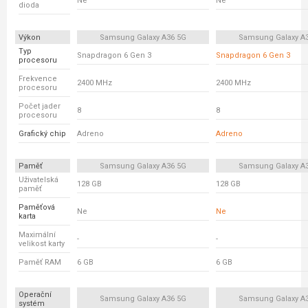
Ne
Ne
dioda
Výkon
Samsung Galaxy A36 5G
Samsung Galaxy A
Typ
Snapdragon 6 Gen 3
Snapdragon 6 Gen 3
procesoru
Frekvence
2400 MHz
2400 MHz
procesoru
Počet jader
8
8
procesoru
Grafický chip
Adreno
Adreno
Paměť
Samsung Galaxy A36 5G
Samsung Galaxy A
Uživatelská
128 GB
128 GB
paměť
Paměťová
Ne
Ne
karta
Maximální
-
-
velikost karty
Paměť RAM
6 GB
6 GB
Operační
Samsung Galaxy A36 5G
Samsung Galaxy A
systém