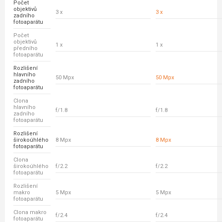
Počet
objektivů
3 x
3 x
zadního
fotoaparátu
Počet
objektivů
1 x
1 x
předního
fotoaparátu
Rozlišení
hlavního
50 Mpx
50 Mpx
zadního
fotoaparátu
Clona
hlavního
f/1.8
f/1.8
zadního
fotoaparátu
Rozlišení
širokoúhlého
8 Mpx
8 Mpx
fotoaparátu
Clona
širokoúhlého
f/2.2
f/2.2
fotoaparátu
Rozlišení
makro
5 Mpx
5 Mpx
fotoaparátu
Clona makro
f/2.4
f/2.4
fotoaparátu