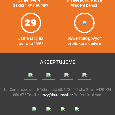
Jsme ověření
Při nespokojenosti
zákazníky Heuréky
vrácení peněz
29
Jsme tady už
95% katalogových
od roku 1997
produktu skladem
AKCEPTUJEME
NetComp, spol. s r.o.
Bělehradská 68, 120 00 Praha 2
Tel.: +420 724
850 672
Email:
dotazy@huramobil.cz
Po-Pá 10-18 hod.