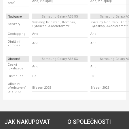
Ano, v displeji
Ano, v displeji
prstů
Navigace
Samsung Galaxy A36 5G
Samsung Galaxy A
Světelný, Přiblížení, Kompas,
Světelný, Přiblížení, Kom
Senzory
Gyroskop, Akcelerometr
Gyroskop, Akcelerometr
Geotagging
Ano
Ano
Digitální
Ano
Ano
kompas
Obecné
Samsung Galaxy A36 5G
Samsung Galaxy A
Česká
Ano
Ano
lokalizace
Distribuce
CZ
CZ
Oficiální
představení
Březen 2025
Březen 2025
telefonu
JAK NAKUPOVAT
O SPOLEČNOSTI