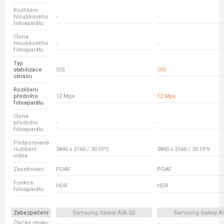
Rozlišení
hloubkového
-
-
fotoaparátu
Clona
hloubkového
-
-
fotoaparátu
Typ
stabilizace
OIS
OIS
obrazu
Rozlišení
předního
12 Mpx
12 Mpx
fotoaparátu
Clona
předního
-
-
fotoaparátu
Podporovaná
rozlišení
3840 x 2160 / 30 FPS
3840 x 2160 / 30 FPS
videa
Zaostřování
PDAF
PDAF
Funkce
HDR
HDR
fotoaparátu
Zabezpečení
Samsung Galaxy A36 5G
Samsung Galaxy A
Čtečka otisku