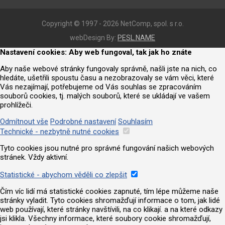
Copyright © 1997 - 2026 NetComp, spol. s r.o.
webDesign By:
PESL.NAME
Nastavení cookies: Aby web fungoval, tak jak ho znáte
Aby naše webové stránky fungovaly správně, našli jste na nich, co
hledáte, ušetřili spoustu času a nezobrazovaly se vám věci, které
Vás nezajímají, potřebujeme od Vás souhlas se zpracováním
souborů cookies, tj. malých souborů, které se ukládají ve vašem
prohlížeči.
Odmítnout vše
Podrobné nastavení
Souhlasím
Technické - nezbytně nutné cookies
Tyto cookies jsou nutné pro správné fungování našich webových
stránek. Vždy aktivní.
Statistické - abychom věděli co zlepšit
Čím víc lidí má statistické cookies zapnuté, tím lépe můžeme naše
stránky vyladit. Tyto cookies shromažďují informace o tom, jak lidé
web používají, které stránky navštívili, na co klikají. a na které odkazy
jsi klikla. Všechny informace, které soubory cookie shromažďují,