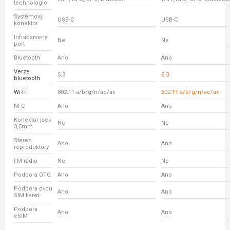
technologie
Systémový
USB-C
USB-C
konektor
Infračervený
Ne
Ne
port
Bluetooth
Ano
Ano
Verze
5.3
5.3
bluetooth
Wi-Fi
802.11 a/b/g/n/ac/ax
802.11 a/b/g/n/ac/ax
NFC
Ano
Ano
Konektor jack
Ne
Ne
3,5mm
Stereo
Ano
Ano
reproduktory
FM rádio
Ne
Ne
Podpora OTG
Ano
Ano
Podpora dvou
Ano
Ano
SIM karet
Podpora
Ano
Ano
eSIM