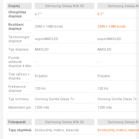
Displej
Samsung Galaxy A36 5G
Samsung Galaxy A
Úhlopříčka
6.7 "
6.7 "
displeje
Rozlišení
2340 × 1080 bodů
2340 × 1080 bodů
displeje
Technologie
superAMOLED
superAMOLED
displeje
Typ displeje
AMOLED
AMOLED
Poměr
velikosti
-
-
displeje k tělu
Tvar výřezu v
Průstřel
Průstřel
displeji
Frekvence
120 Hz
120 Hz
displeje
Typ ochrany
Corning Gorilla Glass 7+
Corning Gorilla Glass 7+
Maximální jas
1200 nitů
1200 nitů
Fotoaparát
Samsung Galaxy A36 5G
Samsung Galaxy A
Typy objektivů
širokoúhlý, makro, klasický
širokoúhlý, makro, klasic