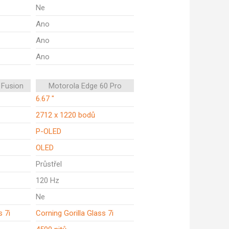
Ne
Ano
Ano
Ano
 Fusion
Motorola Edge 60 Pro
6.67 "
2712 x 1220 bodů
P-OLED
OLED
Průstřel
120 Hz
Ne
s 7i
Corning Gorilla Glass 7i