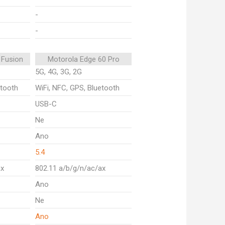
-
-
 Fusion
Motorola Edge 60 Pro
5G, 4G, 3G, 2G
etooth
WiFi, NFC, GPS, Bluetooth
USB-C
Ne
Ano
5.4
ax
802.11 a/b/g/n/ac/ax
Ano
Ne
Ano