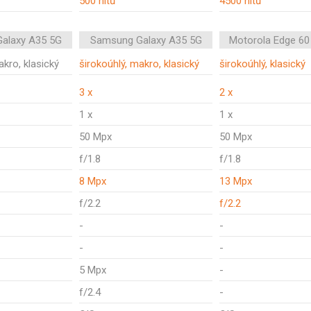
500 nitů
4500 nitů
alaxy A35 5G
Samsung Galaxy A35 5G
Motorola Edge 60
akro, klasický
širokoúhlý, makro, klasický
širokoúhlý, klasický
3 x
2 x
1 x
1 x
50 Mpx
50 Mpx
f/1.8
f/1.8
8 Mpx
13 Mpx
f/2.2
f/2.2
-
-
-
-
5 Mpx
-
f/2.4
-