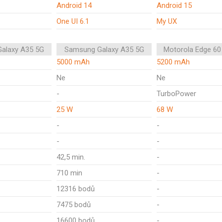
Android 14
Android 15
One UI 6.1
My UX
alaxy A35 5G
Samsung Galaxy A35 5G
Motorola Edge 60
5000 mAh
5200 mAh
Ne
Ne
-
TurboPower
25 W
68 W
-
-
-
-
42,5 min.
-
710 min
-
12316 bodů
-
7475 bodů
-
16600 bodů
-