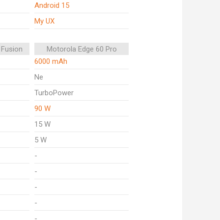
Android 15
My UX
 Fusion
Motorola Edge 60 Pro
6000 mAh
Ne
TurboPower
90 W
15 W
5 W
-
-
-
-
-