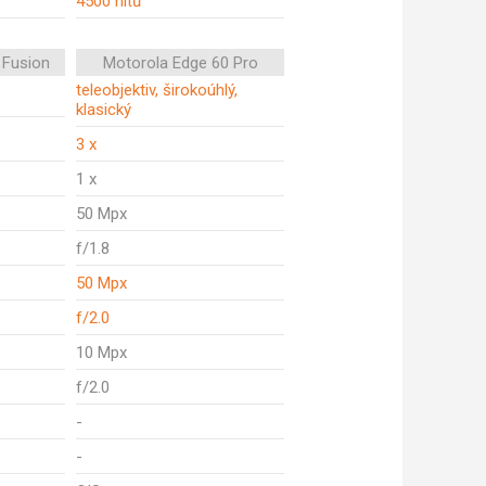
4500 nitů
 Fusion
Motorola Edge 60 Pro
teleobjektiv, širokoúhlý,
klasický
3 x
1 x
50 Mpx
f/1.8
50 Mpx
f/2.0
10 Mpx
f/2.0
-
-