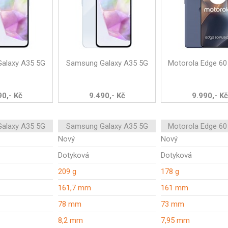
alaxy A35 5G
Samsung Galaxy A35 5G
Motorola Edge 60
90,- Kč
9.490,- Kč
9.990,- Kč
alaxy A35 5G
Samsung Galaxy A35 5G
Motorola Edge 60
Nový
Nový
Dotyková
Dotyková
209 g
178 g
161,7 mm
161 mm
78 mm
73 mm
8,2 mm
7,95 mm