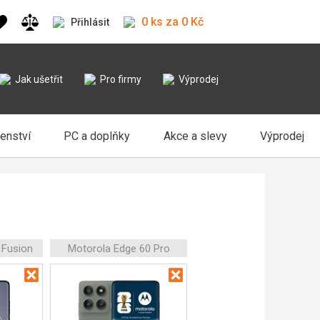
0 ks za 0 Kč
Přihlásit
Jak ušetřit
Pro firmy
Výprodej
šenství
PC a doplňky
Akce a slevy
Výprodej
 Fusion
Motorola Edge 60 Pro