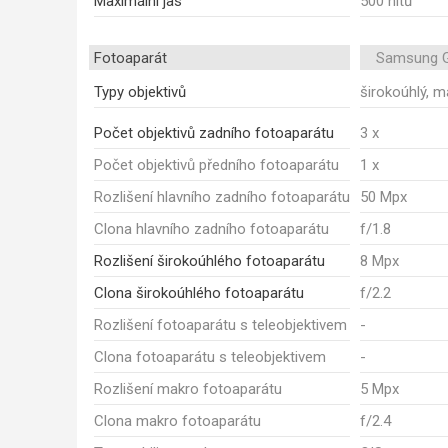
Maximální jas
500 nitů
Fotoaparát
Samsung G
Typy objektivů
širokoúhlý, m
Počet objektivů zadního fotoaparátu
3 x
Počet objektivů předního fotoaparátu
1 x
Rozlišení hlavního zadního fotoaparátu
50 Mpx
Clona hlavního zadního fotoaparátu
f/1.8
Rozlišení širokoúhlého fotoaparátu
8 Mpx
Clona širokoúhlého fotoaparátu
f/2.2
Rozlišení fotoaparátu s teleobjektivem
-
Clona fotoaparátu s teleobjektivem
-
Rozlišení makro fotoaparátu
5 Mpx
Clona makro fotoaparátu
f/2.4