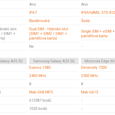
Ano
Ano
IP67
IP69/68MIL STD 81
Bleděmodrá
Šedá
bridní slot
Dual SIM - Hybridní slot
Single SIM + eSIM +
 / SIM1 +
(SIM1 + SIM2 / SIM1 +
paměťová karta
ta)
paměťová karta)
Ne
-
alaxy A35 5G
Samsung Galaxy A35 5G
Motorola Edge 60
Exynos 1380
Dimensity 7300
2400 MHz
2500 MHz
8
8
5
Mali-G68 MP5
Mali-G615
613587 bodů
-
1020 bodů
-