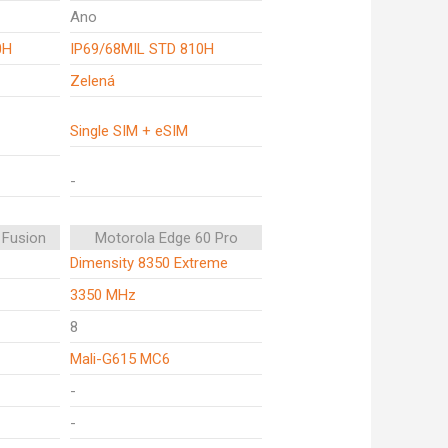
Ano
0H
IP69/68MIL STD 810H
Zelená
Single SIM + eSIM
-
 Fusion
Motorola Edge 60 Pro
Dimensity 8350 Extreme
3350 MHz
8
Mali-G615 MC6
-
-