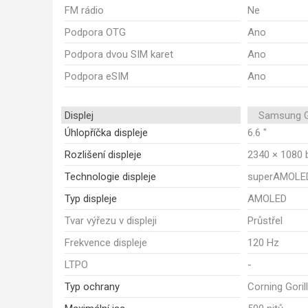
FM rádio
Ne
Podpora OTG
Ano
Podpora dvou SIM karet
Ano
Podpora eSIM
Ano
Displej
Samsung G
Úhlopříčka displeje
6.6 "
Rozlišení displeje
2340 × 1080 
Technologie displeje
superAMOLE
Typ displeje
AMOLED
Tvar výřezu v displeji
Průstřel
Frekvence displeje
120 Hz
LTPO
-
Typ ochrany
Corning Goril