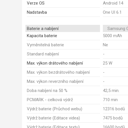
Verze OS
Android 14
Nadstavba
One UI 6.1
Baterie a nabíjení
Samsung G
Kapacita baterie
5000 mAh
Vyměnitelná baterie
Ne
Standard nabíjení
-
Max. výkon drátového nabíjení
25 W
Max. výkon bezdrátového nabíjení
-
Max. výkon reverzního nabíjení
-
Doba nabíjení na 50 %
42,5 min.
PCMARK - celková výdrž
710 min
Výdrž baterie (Průchod webu)
12316 bodů
Výdrž baterie (Editace videa)
7475 bodů
Výdrž baterie (Editace textu)
16600 bodů