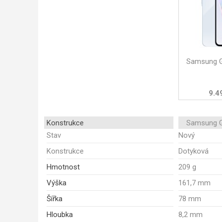
Samsung G
9.4
Konstrukce
Samsung G
Stav
Nový
Konstrukce
Dotyková
Hmotnost
209 g
Výška
161,7 mm
Šířka
78 mm
Hloubka
8,2 mm