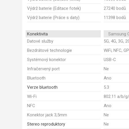
Výdrž baterie (Editace fotek)
27240 bodů
Výdrž baterie (Práce s daty)
11398 bodů
Konektivita
Samsung G
Datové služby
5G, 4G, 3G, 2
Bezdrátové technologie
WiFi, NFC, GP
Systémový konektor
USB-C
Infračervený port
Ne
Bluetooth
Ano
Verze bluetooth
5.3
Wi-Fi
802.11 a/b/g
NFC
Ano
Konektor jack 3,5mm
Ne
Stereo reproduktory
Ne