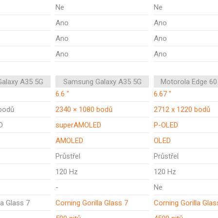
Ne
Ne
Ano
Ano
Ano
Ano
Ano
Ano
alaxy A35 5G
Samsung Galaxy A35 5G
Motorola Edge 60
6.6 "
6.67 "
bodů
2340 × 1080 bodů
2712 x 1220 bodů
D
superAMOLED
P-OLED
AMOLED
OLED
Průstřel
Průstřel
120 Hz
120 Hz
-
Ne
la Glass 7
Corning Gorilla Glass 7
Corning Gorilla Glas