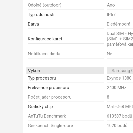
Odolné (outdoor)
Ano
Typ odolnosti
IP67
Barva
Bleděmodrá
Dual SIM - Hy
Konfigurace karet
(SIM1 + SIM2
paměťová kar
Notifikační dioda
Ne
Výkon
Samsung G
Typ procesoru
Exynos 1380
Frekvence procesoru
2400 MHz
Počet jader procesoru
8
Grafický chip
Mali-G68 MP
AnTuTu Benchmark
613587 bodů
Geekbench Single-core
1020 bodů