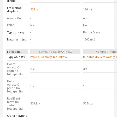
displeji
Frekvence
90 Hz
120 Hz
displeje
Always On
-
Ano
LTPO
Ne
Ne
Typ ochrany
-
Panda Glass
Maximální jas
-
1300 nitů
Fotoaparát
Samsung Galaxy A14 5G
Nothing Phone
Typy objektivů
makro, klasický, hloubkový
teleobjektiv, širokoúhlý, 
Počet
objektivů
3 x
3 x
zadního
fotoaparátu
Počet
objektivů
1 x
1 x
předního
fotoaparátu
Rozlišení
hlavního
50 Mpx
50 Mpx
zadního
fotoaparátu
Clona hlavního