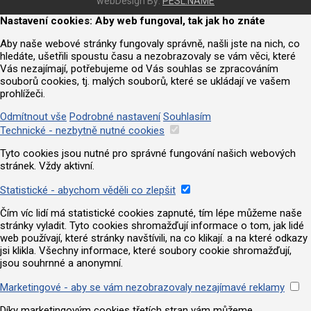
webDesign By:
PESL.NAME
Nastavení cookies: Aby web fungoval, tak jak ho znáte
Aby naše webové stránky fungovaly správně, našli jste na nich, co
hledáte, ušetřili spoustu času a nezobrazovaly se vám věci, které
Vás nezajímají, potřebujeme od Vás souhlas se zpracováním
souborů cookies, tj. malých souborů, které se ukládají ve vašem
prohlížeči.
Odmítnout vše
Podrobné nastavení
Souhlasím
Technické - nezbytně nutné cookies
Tyto cookies jsou nutné pro správné fungování našich webových
stránek. Vždy aktivní.
Statistické - abychom věděli co zlepšit
Čím víc lidí má statistické cookies zapnuté, tím lépe můžeme naše
stránky vyladit. Tyto cookies shromažďují informace o tom, jak lidé
web používají, které stránky navštívili, na co klikají. a na které odkazy
jsi klikla. Všechny informace, které soubory cookie shromažďují,
jsou souhrnné a anonymní.
Marketingové - aby se vám nezobrazovaly nezajímavé reklamy
Díky marketingovým cookies třetích stran vám můžeme