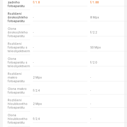
zadního
f/1.8
f/1.88
fotoaparátu
Rozlišení
širokoúhlého
-
8 Mpx
fotoaparátu
Clona
širokoúhlého
-
f/2.2
fotoaparátu
Rozlišení
fotoaparátu s
-
50 Mpx
teleobjektivem
Clona
fotoaparátu s
-
f/2.0
teleobjektivem
Rozlišení
makro
2 Mpx
-
fotoaparátu
Clona makro
f/2.4
-
fotoaparátu
Rozlišení
hloubkového
2 Mpx
-
fotoaparátu
Clona
hloubkového
f/2.4
-
fotoaparátu