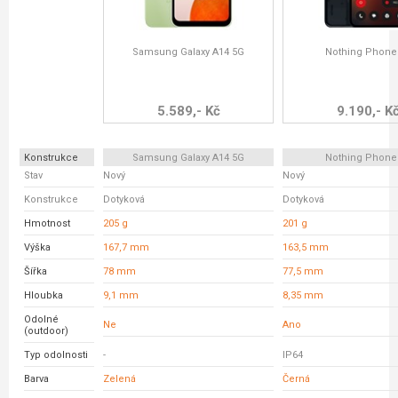
Samsung Galaxy A14 5G
Nothing Phone
5.589,- Kč
9.190,- K
Konstrukce
Samsung Galaxy A14 5G
Nothing Phone
Stav
Nový
Nový
Konstrukce
Dotyková
Dotyková
Hmotnost
205 g
201 g
Výška
167,7 mm
163,5 mm
Šířka
78 mm
77,5 mm
Hloubka
9,1 mm
8,35 mm
Odolné
Ne
Ano
(outdoor)
Typ odolnosti
-
IP64
Barva
Zelená
Černá