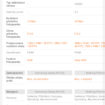
Typ stabilizace
-
OISEIS
obrazu
Optický zoom
-
2 x
Rozlišení
předního
13 Mpx
32 Mpx
fotoaparátu
Clona
předního
f/2.0
f/2.2
fotoaparátu
Podporovaná
1920 x 1080 / 30 FPS, 1280 x 720 /
3840 x 2160 / 30 FPS, 192
rozlišení videa
120 FPS
60 FPS, 1920 x 1080 / 12
Zaostřování
PDAF
PDAF
Funkce
HDR
Ultra HDR
fotoaparátu
Zabezpečení
Samsung Galaxy A14 5G
Nothing Phone
Čtečka otisku
Ano, na rámečku
Ano, v displeji
prstů
Navigace
Samsung Galaxy A14 5G
Nothing Phone
Světelný, Přiblížení, Kompas,
Světelný, Přiblížení, Ko
Senzory
Gyroskop, Akcelerometr
Gyroskop, Akcelerometr