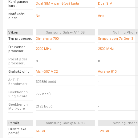
Konfigurace
Dual SIM + paměťová karta
Dual SIM
karet
Notifikační
Ne
Ano
dioda
Výkon
Samsung Galaxy A14 5G
Nothing Phone
Typ procesoru
Dimensity 700
Snapdragon 7s Gen 3
Frekvence
2200 MHz
2500 MHz
procesoru
Počet jader
8
8
procesoru
Grafický chip
Mali-G57 MC2
Adreno 810
AnTuTu
307886 bodů
-
Benchmark
Geekbench
772 bodů
-
Single-core
Geekbench
2123 bodů
-
Multi-core
Paměť
Samsung Galaxy A14 5G
Nothing Phone
Uživatelská
64 GB
128 GB
paměť