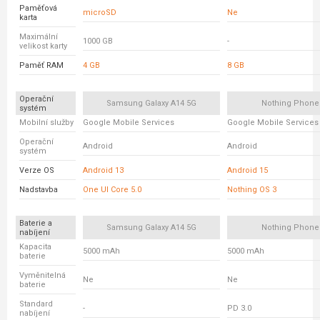
Paměťová
microSD
Ne
karta
Maximální
1000 GB
-
velikost karty
Paměť RAM
4 GB
8 GB
Operační
Samsung Galaxy A14 5G
Nothing Phone
systém
Mobilní služby
Google Mobile Services
Google Mobile Services
Operační
Android
Android
systém
Verze OS
Android 13
Android 15
Nadstavba
One UI Core 5.0
Nothing OS 3
Baterie a
Samsung Galaxy A14 5G
Nothing Phone
nabíjení
Kapacita
5000 mAh
5000 mAh
baterie
Vyměnitelná
Ne
Ne
baterie
Standard
-
PD 3.0
nabíjení