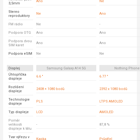
Ano
Ne
3,5mm
Stereo
Ne
Ano
reproduktory
FM rádio
Ne
-
Podpora OTG
Ano
Ano
Podpora dvou
Ano
Ano
SIM karet
Podpora eSIM
Ne
Ne
Displej
Samsung Galaxy A14 5G
Nothing Phone
Úhlopříčka
6.6 "
6.77 "
displeje
Rozlišení
2408 × 1080 bodů
2392 x 1080 bodů
displeje
Technologie
PLS
LTPS AMOLED
displeje
Typ displeje
LCD
AMOLED
Poměr
velikosti
-
87,8 %
displeje k tělu
Tvar výřezu v
Kapka
Průstřel