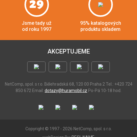
29
Jsme tady už
95% katalogových
od roku 1997
produktu skladem
AKCEPTUJEME
NetComp, spol. s r.o.
Bělehradská 68, 120 00 Praha 2
Tel.: +420 724
850 672
Email:
dotazy@huramobil.cz
Po-Pá 10-18 hod.
Copyright © 1997 - 2026 NetComp, spol. s r.o.