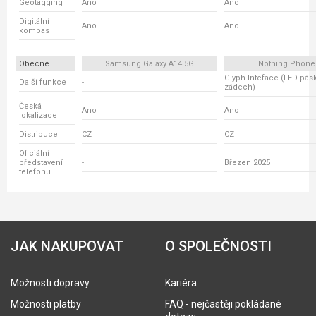
Geotagging
Ano
Ano
Digitální
Ano
Ano
kompas
Obecné
Samsung Galaxy A14 5G
Nothing Phone
Glyph Inteface (LED pás
Další funkce
-
zádech)
Česká
Ano
Ano
lokalizace
Distribuce
CZ
CZ
Oficiální
představení
-
Březen 2025
telefonu
JAK NAKUPOVAT
O SPOLEČNOSTI
Možnosti dopravy
Kariéra
Možnosti platby
FAQ - nejčastěji pokládané