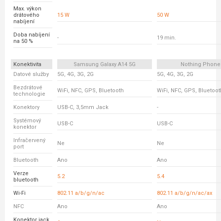
Max. výkon
drátového
15 W
50 W
nabíjení
Doba nabíjení
-
19 min.
na 50 %
Konektivita
Samsung Galaxy A14 5G
Nothing Phone
Datové služby
5G, 4G, 3G, 2G
5G, 4G, 3G, 2G
Bezdrátové
WiFi, NFC, GPS, Bluetooth
WiFi, NFC, GPS, Bluetoot
technologie
Konektory
USB-C, 3,5mm Jack
-
Systémový
USB-C
USB-C
konektor
Infračervený
Ne
Ne
port
Bluetooth
Ano
Ano
Verze
5.2
5.4
bluetooth
Wi-Fi
802.11 a/b/g/n/ac
802.11 a/b/g/n/ac/ax
NFC
Ano
Ano
Konektor jack