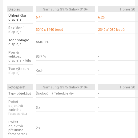
Displej
Samsung G975 Galaxy S10+
Honor 20
Úhlopříčka
6.4 "
6.26 "
displeje
Rozlišení
3040 x 1440 bodů
2340 x1080 bodů
displeje
Technologie
AMOLED
-
displeje
Poměr
velikosti
85.7 %
-
displeje k tělu
Tvar výřezu v
Kruh
-
displeji
Fotoaparát
Samsung G975 Galaxy S10+
Honor 20
Typy objektivů
Širokoúhlý Teleobjektiv
-
Počet
objektivů
3 x
-
zadního
fotoaparátu
Počet
objektivů
2 x
-
předního
fotoaparátu