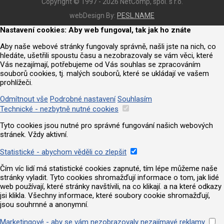
Copyright © 1997 - 2026 NetComp, spol. s r.o.
webDesign By:
PESL.NAME
Nastavení cookies: Aby web fungoval, tak jak ho znáte
Aby naše webové stránky fungovaly správně, našli jste na nich, co
hledáte, ušetřili spoustu času a nezobrazovaly se vám věci, které
Vás nezajímají, potřebujeme od Vás souhlas se zpracováním
souborů cookies, tj. malých souborů, které se ukládají ve vašem
prohlížeči.
Odmítnout vše
Podrobné nastavení
Souhlasím
Technické - nezbytně nutné cookies
Tyto cookies jsou nutné pro správné fungování našich webových
stránek. Vždy aktivní.
Statistické - abychom věděli co zlepšit
Čím víc lidí má statistické cookies zapnuté, tím lépe můžeme naše
stránky vyladit. Tyto cookies shromažďují informace o tom, jak lidé
web používají, které stránky navštívili, na co klikají. a na které odkazy
jsi klikla. Všechny informace, které soubory cookie shromažďují,
jsou souhrnné a anonymní.
Marketingové - aby se vám nezobrazovaly nezajímavé reklamy