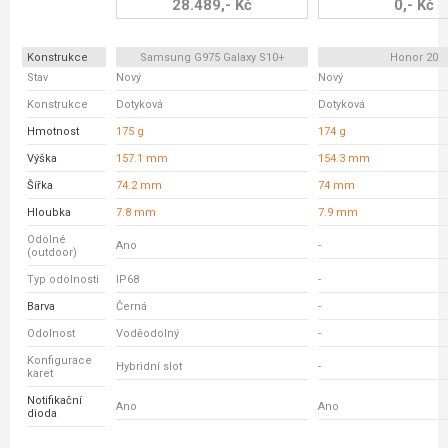
28.489,- Kč
0,- Kč
Konstrukce
Samsung G975 Galaxy S10+
Honor 20
Stav
Nový
Nový
Konstrukce
Dotyková
Dotyková
Hmotnost
175 g
174 g
Výška
157.1 mm
154.3 mm
Šířka
74.2 mm
74 mm
Hloubka
7.8 mm
7.9 mm
Odolné
Ano
-
(outdoor)
Typ odolnosti
IP68
-
Barva
Černá
-
Odolnost
Voděodolný
-
Konfigurace
Hybridní slot
-
karet
Notifikační
Ano
Ano
dioda