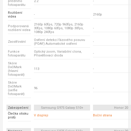
předního
2.2
-
fotoaparátu
Rozlišení
-
2160p
videa
2160p 60fps, 720p 960fps, 2160p
Podporovaná
30fps, 1080p 60fps, 1080p 30fps,
-
rozlišení videa
1080p 240fps
Ostření detekcí fázového posuvu
Zaostřování
-
(PDAF) Automatické ostření
Funkce
Optický zoom, Variabilní clona,
-
fotoaparátu
Přisvětlovací dioda
Skóre
DxOMark
113
-
(hlavní
fotoaparát)
Skóre
DxOMark
96
-
(selfie
fotoaparát)
Zabezpečení
Samsung G975 Galaxy S10+
Honor 20
Čtečka otisku
V displeji
Boční strana
prstů