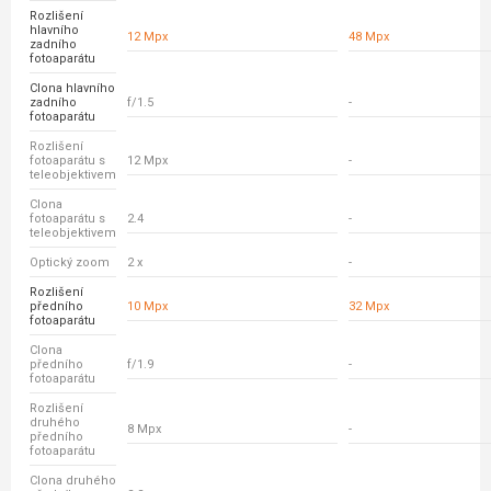
Rozlišení
hlavního
12 Mpx
48 Mpx
zadního
fotoaparátu
Clona hlavního
zadního
f/1.5
-
fotoaparátu
Rozlišení
fotoaparátu s
12 Mpx
-
teleobjektivem
Clona
fotoaparátu s
2.4
-
teleobjektivem
Optický zoom
2 x
-
Rozlišení
předního
10 Mpx
32 Mpx
fotoaparátu
Clona
předního
f/1.9
-
fotoaparátu
Rozlišení
druhého
8 Mpx
-
předního
fotoaparátu
Clona druhého