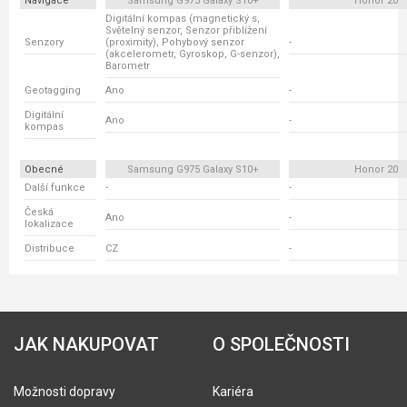
Navigace
Samsung G975 Galaxy S10+
Honor 20
Digitální kompas (magnetický s,
Světelný senzor, Senzor přiblížení
Senzory
(proximity), Pohybový senzor
-
(akcelerometr, Gyroskop, G-senzor),
Barometr
Geotagging
Ano
-
Digitální
Ano
-
kompas
Obecné
Samsung G975 Galaxy S10+
Honor 20
Další funkce
-
-
Česká
Ano
-
lokalizace
Distribuce
CZ
-
JAK NAKUPOVAT
O SPOLEČNOSTI
Možnosti dopravy
Kariéra