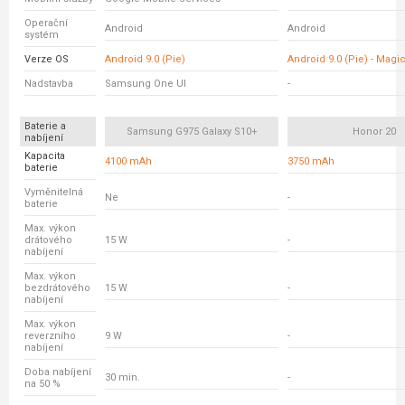
Operační
Android
Android
systém
Verze OS
Android 9.0 (Pie)
Android 9.0 (Pie) - Magic
Nadstavba
Samsung One UI
-
Baterie a
Samsung G975 Galaxy S10+
Honor 20
nabíjení
Kapacita
4100 mAh
3750 mAh
baterie
Vyměnitelná
Ne
-
baterie
Max. výkon
drátového
15 W
-
nabíjení
Max. výkon
bezdrátového
15 W
-
nabíjení
Max. výkon
reverzního
9 W
-
nabíjení
Doba nabíjení
30 min.
-
na 50 %