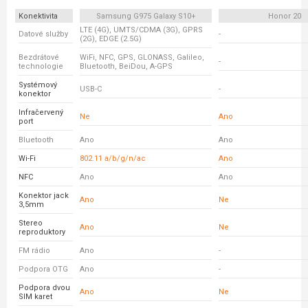
Konektivita
Samsung G975 Galaxy S10+
Honor 20
LTE (4G), UMTS/CDMA (3G), GPRS
Datové služby
-
(2G), EDGE (2.5G)
Bezdrátové
WiFi, NFC, GPS, GLONASS, Galileo,
-
technologie
Bluetooth, BeiDou, A-GPS
Systémový
USB-C
-
konektor
Infračervený
Ne
Ano
port
Bluetooth
Ano
Ano
Wi-Fi
802.11 a/b/g/n/ac
Ano
NFC
Ano
Ano
Konektor jack
Ano
Ne
3,5mm
Stereo
Ano
Ne
reproduktory
FM rádio
Ano
-
Podpora OTG
Ano
-
Podpora dvou
Ano
Ne
SIM karet