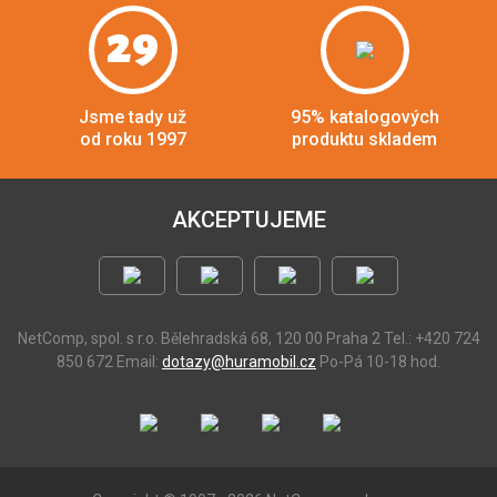
29
Jsme tady už
95% katalogových
od roku 1997
produktu skladem
AKCEPTUJEME
NetComp, spol. s r.o.
Bělehradská 68, 120 00 Praha 2
Tel.: +420 724
850 672
Email:
dotazy@huramobil.cz
Po-Pá 10-18 hod.