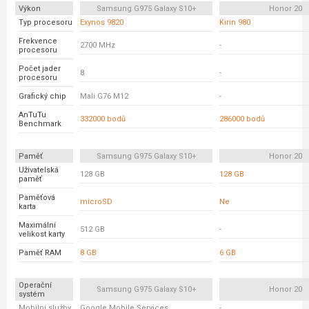
Výkon
Samsung G975 Galaxy S10+
Honor 20
Typ procesoru
Exynos 9820
Kirin 980
Frekvence
2700 MHz
-
procesoru
Počet jader
8
-
procesoru
Grafický chip
Mali G76 M12
-
AnTuTu
332000 bodů
286000 bodů
Benchmark
Paměť
Samsung G975 Galaxy S10+
Honor 20
Uživatelská
128 GB
128 GB
paměť
Paměťová
microSD
Ne
karta
Maximální
512 GB
-
velikost karty
Paměť RAM
8 GB
6 GB
Operační
Samsung G975 Galaxy S10+
Honor 20
systém
Mobilní služby
Google Mobile Services
-