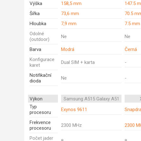
Výška
158,5 mm
147.5 
Šířka
73,6 mm
70.5 m
Hloubka
7,9 mm
7.5 mm
Odolné
Ne
Ne
(outdoor)
Barva
Modrá
Černá
Konfigurace
Dual SIM + karta
-
karet
Notifikační
Ne
-
dioda
Výkon
Samsung A515 Galaxy A51
Typ
Exynos 9611
Snapdr
procesoru
Frekvence
2300 MHz
2300 M
procesoru
Počet jader