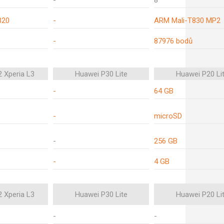
-
8
320
-
ARM Mali-T830 MP2
-
87976 bodů
 Xperia L3
Huawei P30 Lite
Huawei P20 Li
-
64 GB
-
microSD
-
256 GB
-
4 GB
 Xperia L3
Huawei P30 Lite
Huawei P20 Li
-
-