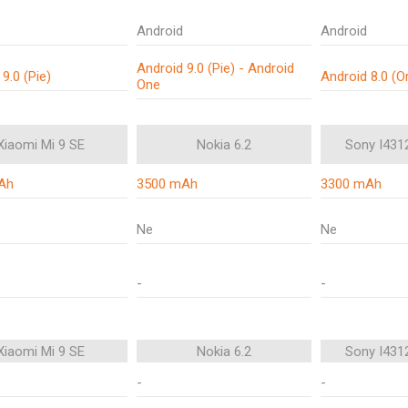
Android
Android
Android 9.0 (Pie) - Android
9.0 (Pie)
Android 8.0 (O
One
Xiaomi Mi 9 SE
Nokia 6.2
Sony I4312
Ah
3500 mAh
3300 mAh
Ne
Ne
-
-
Xiaomi Mi 9 SE
Nokia 6.2
Sony I4312
-
-