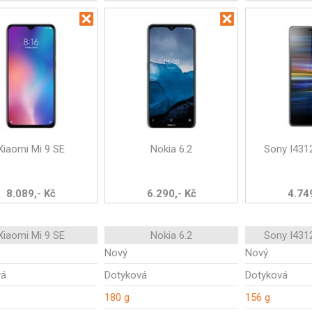
Xiaomi Mi 9 SE
Nokia 6.2
Sony I4312
8.089,- Kč
6.290,- Kč
4.749
Xiaomi Mi 9 SE
Nokia 6.2
Sony I4312
Nový
Nový
vá
Dotyková
Dotyková
180 g
156 g