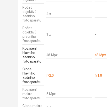
Počet
objektivů
4 x
-
zadního
fotoaparátu
Počet
objektivů
1 x
-
předního
fotoaparátu
Rozlišení
hlavního
48 Mpx
48 Mpx
zadního
fotoaparátu
Clona
hlavního
f/2.0
f/1.8
zadního
fotoaparátu
Rozlišení
makro
5 Mpx
-
fotoaparátu
Clona makro