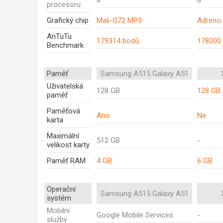
8
8
procesoru
Grafický chip
Mali-G72 MP3
Adreno
AnTuTu
179314 bodů
178000
Benchmark
Paměť
Samsung A515 Galaxy A51
Uživatelská
128 GB
128 GB
paměť
Paměťová
Ano
Ne
karta
Maximální
512 GB
-
velikost karty
Paměť RAM
4 GB
6 GB
Operační
Samsung A515 Galaxy A51
systém
Mobilní
Google Mobile Services
-
služby