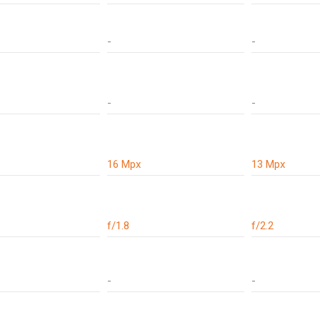
-
-
-
-
16 Mpx
13 Mpx
f/1.8
f/2.2
-
-