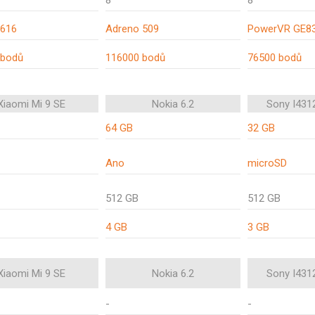
8
8
 616
Adreno 509
PowerVR GE8
 bodů
116000 bodů
76500 bodů
Xiaomi Mi 9 SE
Nokia 6.2
Sony I4312
64 GB
32 GB
Ano
microSD
512 GB
512 GB
4 GB
3 GB
Xiaomi Mi 9 SE
Nokia 6.2
Sony I4312
-
-