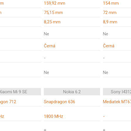
mm
159,92 mm
154 mm
m
75,15 mm
72 mm
8,25 mm
8,9 mm
Ne
Ne
Černá
Černá
-
-
Ne
Ne
Xiaomi Mi 9 SE
Nokia 6.2
Sony I4312
agon 712
Snapdragon 636
Mediatek MT67
Hz
1800 MHz
-