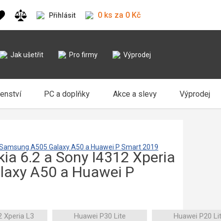
0 ks za 0 Kč
Přihlásit
Jak ušetřit
Pro firmy
Výprodej
šenství
PC a doplňky
Akce a slevy
Výprodej
e a Samsung A505 Galaxy A50 a Huawei P Smart 2019
ia 6.2 a Sony I4312 Xperia
laxy A50 a Huawei P
 Xperia L3
Huawei P30 Lite
Huawei P20 Li