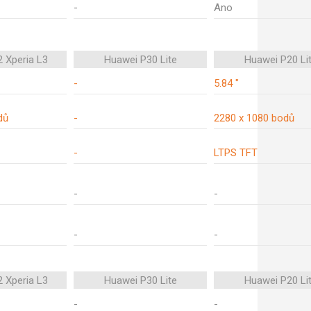
-
Ano
 Xperia L3
Huawei P30 Lite
Huawei P20 Li
-
5.84 "
dů
-
2280 x 1080 bodů
-
LTPS TFT
-
-
-
-
 Xperia L3
Huawei P30 Lite
Huawei P20 Li
-
-