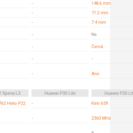
-
148.6 mm
-
71.2 mm
-
7.4 mm
-
Ne
-
Černá
-
-
-
Ano
 Xperia L3
Huawei P30 Lite
Huawei P20 Li
62 Helio P22
-
Kirin 659
-
2360 MHz