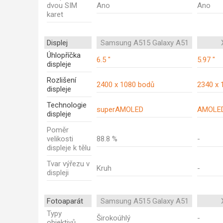
dvou SIM
Ano
Ano
karet
Displej
Samsung A515 Galaxy A51
Úhlopříčka
6.5 "
5.97 "
displeje
Rozlišení
2400 x 1080 bodů
2340 x 
displeje
Technologie
superAMOLED
AMOLE
displeje
Poměr
velikosti
88.8 %
-
displeje k tělu
Tvar výřezu v
Kruh
-
displeji
Fotoaparát
Samsung A515 Galaxy A51
Typy
Širokoúhlý
-
objektivů