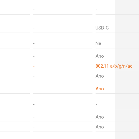
-
-
-
USB-C
-
Ne
-
Ano
n
-
802.11 a/b/g/n/ac
-
Ano
-
Ano
-
-
-
Ano
-
Ano