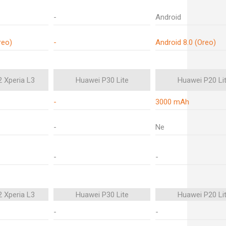
-
Android
reo)
-
Android 8.0 (Oreo)
 Xperia L3
Huawei P30 Lite
Huawei P20 Li
-
3000 mAh
-
Ne
-
-
 Xperia L3
Huawei P30 Lite
Huawei P20 Li
-
-