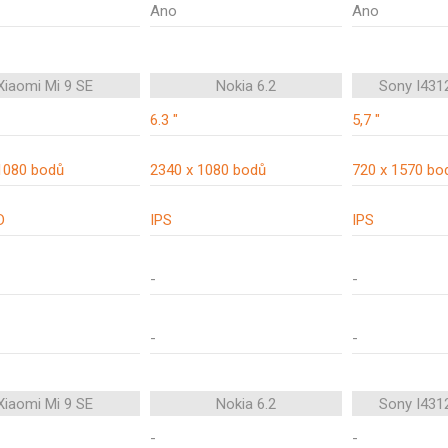
Ano
Ano
Xiaomi Mi 9 SE
Nokia 6.2
Sony I4312
6.3 "
5,7 "
1080 bodů
2340 x 1080 bodů
720 x 1570 bo
D
IPS
IPS
-
-
-
-
Xiaomi Mi 9 SE
Nokia 6.2
Sony I4312
-
-