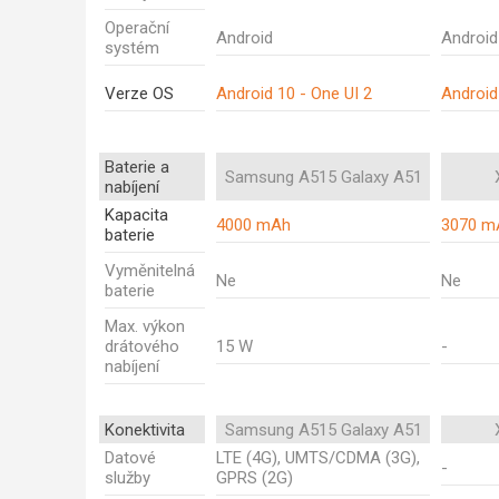
Operační
Android
Android
systém
Verze OS
Android 10 - One UI 2
Android 
Baterie a
Samsung A515 Galaxy A51
nabíjení
Kapacita
4000 mAh
3070 m
baterie
Vyměnitelná
Ne
Ne
baterie
Max. výkon
drátového
15 W
-
nabíjení
Konektivita
Samsung A515 Galaxy A51
Datové
LTE (4G), UMTS/CDMA (3G),
-
služby
GPRS (2G)