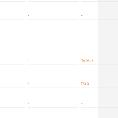
-
-
-
-
-
16 Mpx
-
f/2.2
-
-