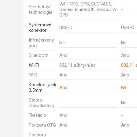
WiFi, NFC, GPS, GLONASS,
Bezdrátové
Galileo, Bluetooth, BeiDou, A-
-
technologie
GPS
Systémový
USB-C
USB-C
konektor
Infračervený
Ne
Ne
port
Bluetooth
Ano
Ano
Wi-Fi
802.11 a/b/g/n/ac
802.11 
NFC
Ano
Ano
Konektor jack
Ano
Ne
3,5mm
Stereo
-
Ne
reproduktory
FM rádio
Ano
-
Podpora OTG
Ano
Ano
Podpora