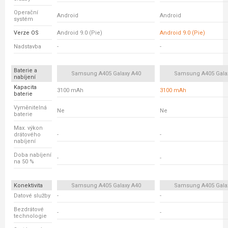
Operační
Android
Android
systém
Verze OS
Android 9.0 (Pie)
Android 9.0 (Pie)
Nadstavba
-
-
Baterie a
Samsung A405 Galaxy A40
Samsung A405 Gala
nabíjení
Kapacita
3100 mAh
3100 mAh
baterie
Vyměnitelná
Ne
Ne
baterie
Max. výkon
drátového
-
-
nabíjení
Doba nabíjení
-
-
na 50 %
Konektivita
Samsung A405 Galaxy A40
Samsung A405 Gala
Datové služby
-
-
Bezdrátové
-
-
technologie