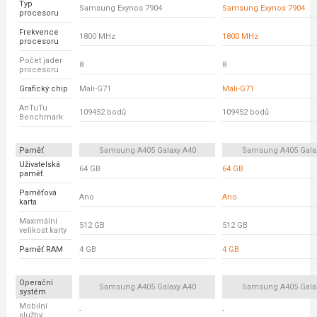
Typ
Samsung Exynos 7904
Samsung Exynos 7904
procesoru
Frekvence
1800 MHz
1800 MHz
procesoru
Počet jader
8
8
procesoru
Grafický chip
Mali-G71
Mali-G71
AnTuTu
109452 bodů
109452 bodů
Benchmark
Paměť
Samsung A405 Galaxy A40
Samsung A405 Gala
Uživatelská
64 GB
64 GB
paměť
Paměťová
Ano
Ano
karta
Maximální
512 GB
512 GB
velikost karty
Paměť RAM
4 GB
4 GB
Operační
Samsung A405 Galaxy A40
Samsung A405 Gala
systém
Mobilní
-
-
služby