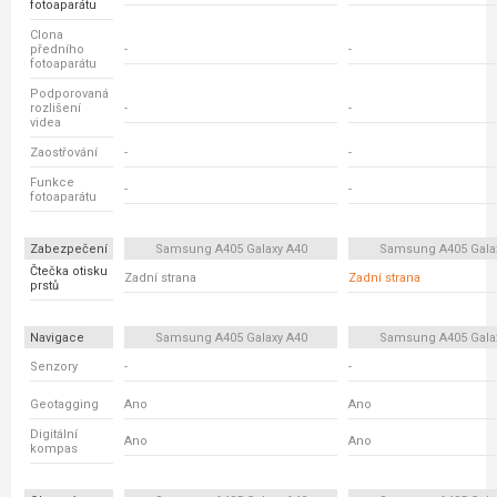
fotoaparátu
Clona
předního
-
-
fotoaparátu
Podporovaná
rozlišení
-
-
videa
Zaostřování
-
-
Funkce
-
-
fotoaparátu
Zabezpečení
Samsung A405 Galaxy A40
Samsung A405 Gala
Čtečka otisku
Zadní strana
Zadní strana
prstů
Navigace
Samsung A405 Galaxy A40
Samsung A405 Gala
Senzory
-
-
Geotagging
Ano
Ano
Digitální
Ano
Ano
kompas