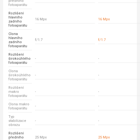
předního
fotoaparátu
Rozlišení
hlavního
16 Mpx
16 Mpx
zadního
fotoaparátu
Clona
hlavního
f/1.7
f/1.7
zadního
fotoaparátu
Rozlišení
širokoúhlého
-
-
fotoaparátu
Clona
širokoúhlého
-
-
fotoaparátu
Rozlišení
makro
-
-
fotoaparátu
Clona makro
-
-
fotoaparátu
Typ
stabilizace
-
-
obrazu
Rozlišení
předního
25 Mpx
25 Mpx