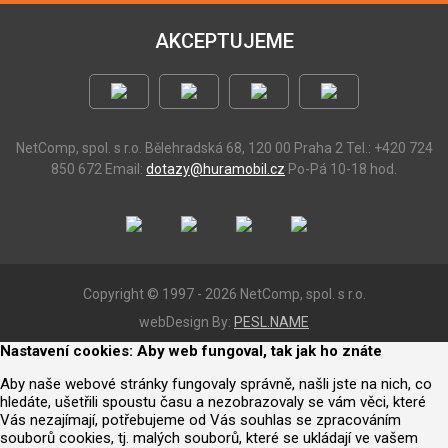
AKCEPTUJEME
NetComp, spol. s r.o.
Bělehradská 68, 120 00 Praha 2
Tel.: +420 724
850 672
Email:
dotazy@huramobil.cz
Po-Pá 10-18 hod.
Copyright © 1997 - 2026 NetComp, spol. s r.o.
webDesign By:
PESL.NAME
Nastavení cookies: Aby web fungoval, tak jak ho znáte
Aby naše webové stránky fungovaly správně, našli jste na nich, co
hledáte, ušetřili spoustu času a nezobrazovaly se vám věci, které
Vás nezajímají, potřebujeme od Vás souhlas se zpracováním
souborů cookies, tj. malých souborů, které se ukládají ve vašem