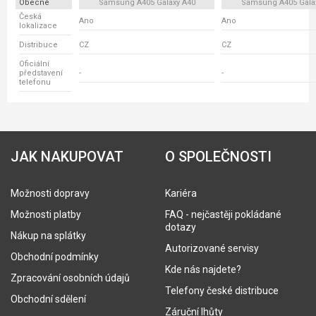
Obecné
Samsung A405 Galaxy A40
Samsung A405 Gala
Česká
Ano
Ano
lokalizace
Distribuce
CZ
CZ
Oficiální
představení
-
-
telefonu
JAK NAKUPOVAT
O SPOLEČNOSTI
Možnosti dopravy
Kariéra
Možnosti platby
FAQ - nejčastěji pokládané
dotazy
Nákup na splátky
Autorizované servisy
Obchodní podmínky
Kde nás najdete?
Zpracování osobních údajů
Telefony české distribuce
Obchodní sdělení
Záruční lhůty