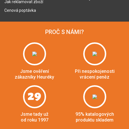
Jak reklamovat zboží
Cenová poptávka
PROČ S NÁMI?
Jsme ověření
Při nespokojenosti
zákazníky Heuréky
vrácení peněz
29
Jsme tady už
95% katalogových
od roku 1997
produktu skladem