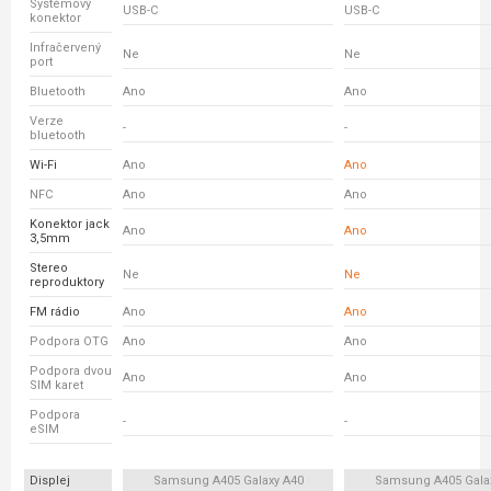
Systémový
USB-C
USB-C
konektor
Infračervený
Ne
Ne
port
Bluetooth
Ano
Ano
Verze
-
-
bluetooth
Wi-Fi
Ano
Ano
NFC
Ano
Ano
Konektor jack
Ano
Ano
3,5mm
Stereo
Ne
Ne
reproduktory
FM rádio
Ano
Ano
Podpora OTG
Ano
Ano
Podpora dvou
Ano
Ano
SIM karet
Podpora
-
-
eSIM
Displej
Samsung A405 Galaxy A40
Samsung A405 Gala