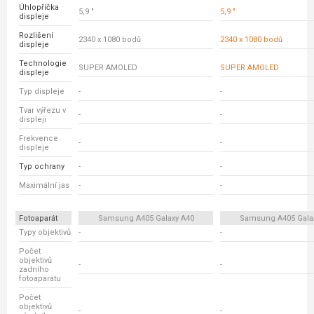
Úhlopříčka
5,9 "
5,9 "
displeje
Rozlišení
2340 x 1080 bodů
2340 x 1080 bodů
displeje
Technologie
SUPER AMOLED
SUPER AMOLED
displeje
Typ displeje
-
-
Tvar výřezu v
-
-
displeji
Frekvence
-
-
displeje
Typ ochrany
-
-
Maximální jas
-
-
Fotoaparát
Samsung A405 Galaxy A40
Samsung A405 Gala
Typy objektivů
-
-
Počet
objektivů
-
-
zadního
fotoaparátu
Počet
objektivů
-
-