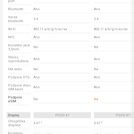
port
Bluetooth
Ano
Ano
Verze
5.4
5.4
bluetooth
Wi-Fi
802.11 a/b/g/n/ac/ax
802.11 a/b/g/n/ac/ax
NFC
Ano
Ano
Konektor jack
Ne
Ne
3,5mm
Stereo
Ano
Ano
reproduktory
FM rádio
Ne
Ne
Podpora OTG
Ano
Ano
Podpora dvou
Ano
Ano
SIM karet
Podpora
Ne
Ne
eSIM
Displej
POCO X7
POCO X7
Úhlopříčka
6.67 "
6.67 "
displeje
Rozlišení