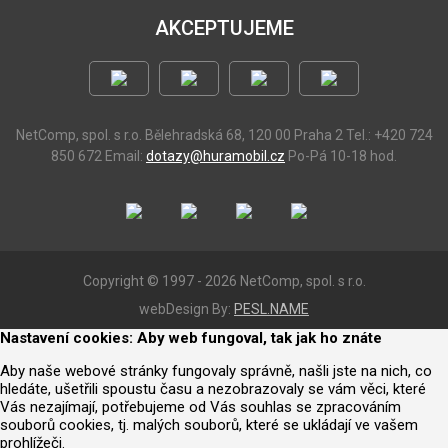
AKCEPTUJEME
NetComp, spol. s r.o.
Bělehradská 68, 120 00 Praha 2
Tel.: +420 724
850 672
Email:
dotazy@huramobil.cz
Po-Pá 10-18 hod.
Copyright © 1997 - 2026 NetComp, spol. s r.o.
webDesign By:
PESL.NAME
Nastavení cookies: Aby web fungoval, tak jak ho znáte
Aby naše webové stránky fungovaly správně, našli jste na nich, co
hledáte, ušetřili spoustu času a nezobrazovaly se vám věci, které
Vás nezajímají, potřebujeme od Vás souhlas se zpracováním
souborů cookies, tj. malých souborů, které se ukládají ve vašem
prohlížeči.