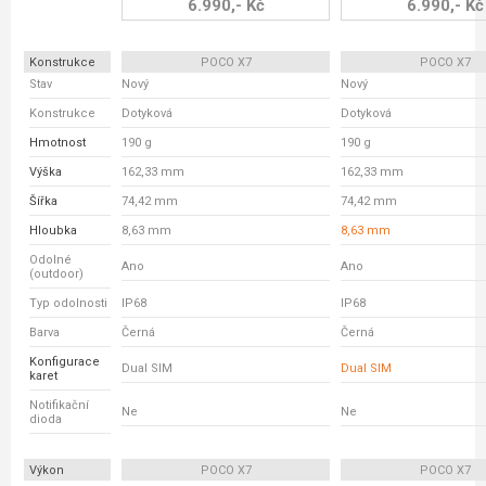
6.990,- Kč
6.990,- Kč
Konstrukce
POCO X7
POCO X7
Stav
Nový
Nový
Konstrukce
Dotyková
Dotyková
Hmotnost
190 g
190 g
Výška
162,33 mm
162,33 mm
Šířka
74,42 mm
74,42 mm
Hloubka
8,63 mm
8,63 mm
Odolné
Ano
Ano
(outdoor)
Typ odolnosti
IP68
IP68
Barva
Černá
Černá
Konfigurace
Dual SIM
Dual SIM
karet
Notifikační
Ne
Ne
dioda
Výkon
POCO X7
POCO X7