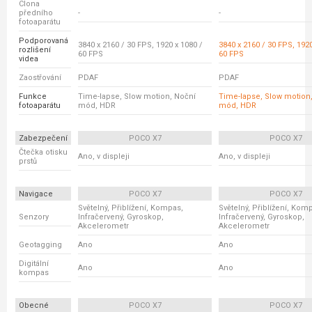
Clona
předního
-
-
fotoaparátu
Podporovaná
3840 x 2160 / 30 FPS, 1920 x 1080 /
3840 x 2160 / 30 FPS, 1920
rozlišení
60 FPS
60 FPS
videa
Zaostřování
PDAF
PDAF
Funkce
Time-lapse, Slow motion, Noční
Time-lapse, Slow motion
fotoaparátu
mód, HDR
mód, HDR
Zabezpečení
POCO X7
POCO X7
Čtečka otisku
Ano, v displeji
Ano, v displeji
prstů
Navigace
POCO X7
POCO X7
Světelný, Přiblížení, Kompas,
Světelný, Přiblížení, Kom
Senzory
Infračervený, Gyroskop,
Infračervený, Gyroskop,
Akcelerometr
Akcelerometr
Geotagging
Ano
Ano
Digitální
Ano
Ano
kompas
Obecné
POCO X7
POCO X7