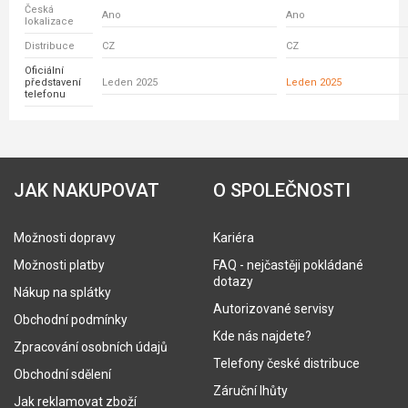
Česká
Ano
Ano
lokalizace
Distribuce
CZ
CZ
Oficiální
představení
Leden 2025
Leden 2025
telefonu
JAK NAKUPOVAT
O SPOLEČNOSTI
Možnosti dopravy
Kariéra
Možnosti platby
FAQ - nejčastěji pokládané
dotazy
Nákup na splátky
Autorizované servisy
Obchodní podmínky
Kde nás najdete?
Zpracování osobních údajů
Telefony české distribuce
Obchodní sdělení
Záruční lhůty
Jak reklamovat zboží