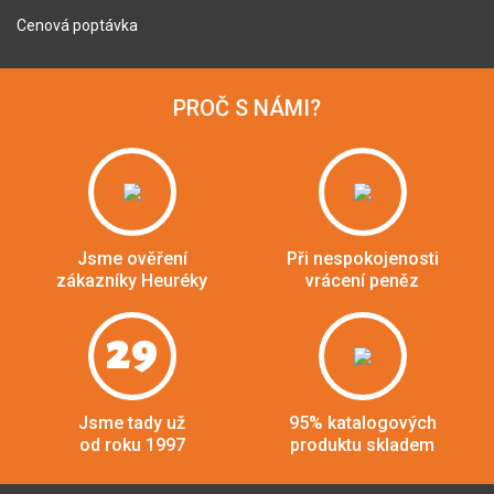
Cenová poptávka
PROČ S NÁMI?
Jsme ověření
Při nespokojenosti
zákazníky Heuréky
vrácení peněz
29
Jsme tady už
95% katalogových
od roku 1997
produktu skladem