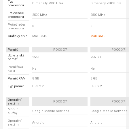
Typ
Dimensity 7300 Ultra
Dimensity 7300 Ultra
procesoru
Frekvence
2500 MHz
2500 MHz
procesoru
Počet jader
8
8
procesoru
Grafický chip
Mali-G615
Mali-G615
Paměť
POCO X7
POCO X7
Uživatelská
256 GB
256 GB
paměť
Paměťová
Ne
Ne
karta
Paměť RAM
8 GB
8 GB
Typ paměti
UFS 2.2
UFS 2.2
Operační
POCO X7
POCO X7
systém
Mobilní
Google Mobile Services
Google Mobile Services
služby
Operační
Android
Android
systém