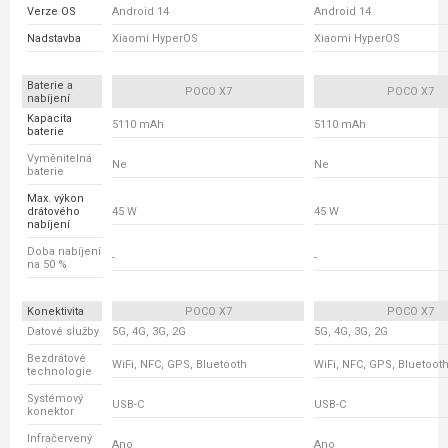
Verze OS
Android 14
Android 14
Nadstavba
Xiaomi HyperOS
Xiaomi HyperOS
Baterie a
POCO X7
POCO X7
nabíjení
Kapacita
5110 mAh
5110 mAh
baterie
Vyměnitelná
Ne
Ne
baterie
Max. výkon
drátového
45 W
45 W
nabíjení
Doba nabíjení
-
-
na 50 %
Konektivita
POCO X7
POCO X7
Datové služby
5G, 4G, 3G, 2G
5G, 4G, 3G, 2G
Bezdrátové
WiFi, NFC, GPS, Bluetooth
WiFi, NFC, GPS, Bluetoot
technologie
Systémový
USB-C
USB-C
konektor
Infračervený
Ano
Ano