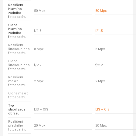
Rozlišení
hlavního
50 Mpx
50 Mpx
zadního
fotoaparátu
Clona
hlavního
f/1.5
f/1.5
zadního
fotoaparátu
Rozlišení
širokoúhlého
8 Mpx
8 Mpx
fotoaparátu
Clona
širokoúhlého
f/2.2
f/2.2
fotoaparátu
Rozlišení
makro
2 Mpx
2 Mpx
fotoaparátu
Clona makro
-
-
fotoaparátu
Typ
stabilizace
EIS + OIS
EIS + OIS
obrazu
Rozlišení
předního
20 Mpx
20 Mpx
fotoaparátu