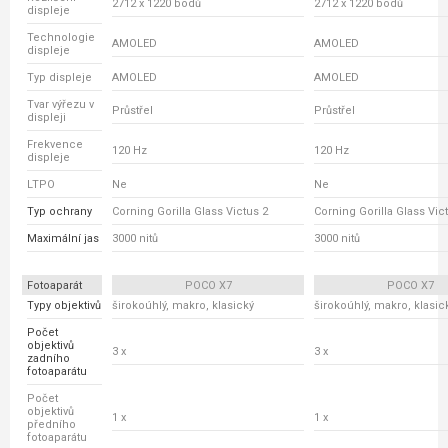
2712 x 1220 bodů
2712 x 1220 bodů
displeje
Technologie
AMOLED
AMOLED
displeje
Typ displeje
AMOLED
AMOLED
Tvar výřezu v
Průstřel
Průstřel
displeji
Frekvence
120 Hz
120 Hz
displeje
LTPO
Ne
Ne
Typ ochrany
Corning Gorilla Glass Victus 2
Corning Gorilla Glass Vic
Maximální jas
3000 nitů
3000 nitů
Fotoaparát
POCO X7
POCO X7
Typy objektivů
širokoúhlý, makro, klasický
širokoúhlý, makro, klasic
Počet
objektivů
3 x
3 x
zadního
fotoaparátu
Počet
objektivů
1 x
1 x
předního
fotoaparátu