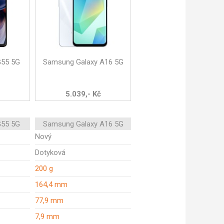
G55 5G
Samsung Galaxy A16 5G
5.039,- Kč
G55 5G
Samsung Galaxy A16 5G
Nový
Dotyková
200 g
164,4 mm
77,9 mm
7,9 mm