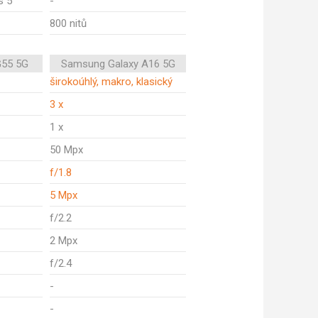
s 5
-
800 nitů
G55 5G
Samsung Galaxy A16 5G
širokoúhlý, makro, klasický
3 x
1 x
50 Mpx
f/1.8
5 Mpx
f/2.2
2 Mpx
f/2.4
-
-