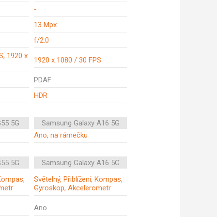
-
13 Mpx
f/2.0
S, 1920 x
1920 x 1080 / 30 FPS
PDAF
HDR
G55 5G
Samsung Galaxy A16 5G
Ano, na rámečku
G55 5G
Samsung Galaxy A16 5G
, Kompas,
Světelný, Přiblížení, Kompas,
metr
Gyroskop, Akcelerometr
Ano