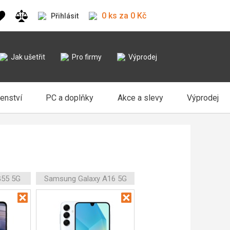
0 ks za 0 Kč
Přihlásit
Jak ušetřit
Pro firmy
Výprodej
šenství
PC a doplňky
Akce a slevy
Výprodej
G55 5G
Samsung Galaxy A16 5G