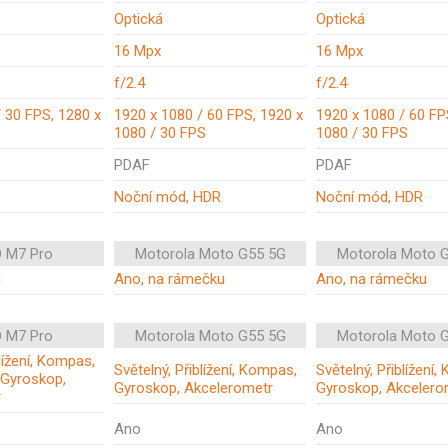
Optická
Optická
16 Mpx
16 Mpx
f/2.4
f/2.4
 30 FPS, 1280 x
1920 x 1080 / 60 FPS, 1920 x
1920 x 1080 / 60 FP
1080 / 30 FPS
1080 / 30 FPS
PDAF
PDAF
Noční mód, HDR
Noční mód, HDR
 M7 Pro
Motorola Moto G55 5G
Motorola Moto 
i
Ano, na rámečku
Ano, na rámečku
 M7 Pro
Motorola Moto G55 5G
Motorola Moto 
blížení, Kompas,
Světelný, Přiblížení, Kompas,
Světelný, Přiblížení
 Gyroskop,
Gyroskop, Akcelerometr
Gyroskop, Akcelero
r
Ano
Ano