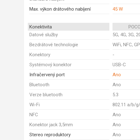
Max. výkon drátového nabíjení
45 W
Konektivita
POCO
Datové služby
5G, 4G, 3G, 2
Bezdrátové technologie
WiFi, NFC, GP
Konektory
-
Systémový konektor
USB-C
Infračervený port
Ano
Bluetooth
Ano
Verze bluetooth
5.3
Wi-Fi
802.11 a/b/g
NFC
Ano
Konektor jack 3,5mm
Ano
Stereo reproduktory
Ano