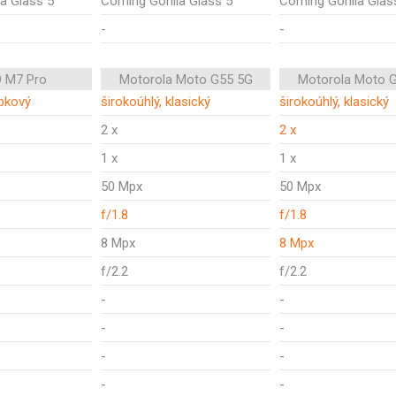
la Glass 5
Corning Gorilla Glass 5
Corning Gorilla Glas
-
-
 M7 Pro
Motorola Moto G55 5G
Motorola Moto 
ubkový
širokoúhlý, klasický
širokoúhlý, klasický
2 x
2 x
1 x
1 x
50 Mpx
50 Mpx
f/1.8
f/1.8
8 Mpx
8 Mpx
f/2.2
f/2.2
-
-
-
-
-
-
-
-