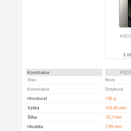
POCO
5.0
Konstrukce
POCO
Stav
Nový
Konstrukce
Dotyková
Hmotnost
190 g
Výška
162,43 mm
Šířka
75,7 mm
Hloubka
7,99 mm