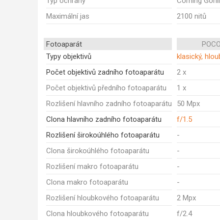
Typ ochrany
Corning Goril
Maximální jas
2100 nitů
Fotoaparát
POCO
Typy objektivů
klasický, hlo
Počet objektivů zadního fotoaparátu
2 x
Počet objektivů předního fotoaparátu
1 x
Rozlišení hlavního zadního fotoaparátu
50 Mpx
Clona hlavního zadního fotoaparátu
f/1.5
Rozlišení širokoúhlého fotoaparátu
-
Clona širokoúhlého fotoaparátu
-
Rozlišení makro fotoaparátu
-
Clona makro fotoaparátu
-
Rozlišení hloubkového fotoaparátu
2 Mpx
Clona hloubkového fotoaparátu
f/2.4