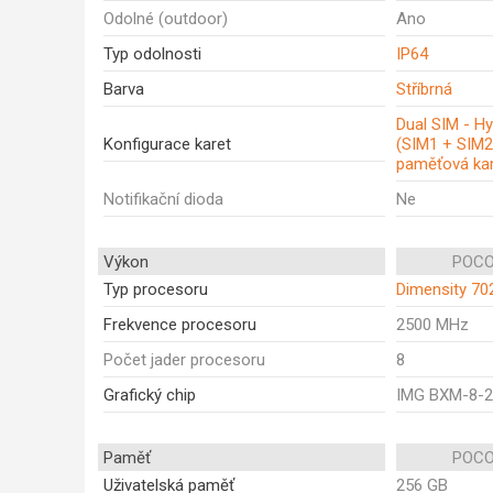
Odolné (outdoor)
Ano
Typ odolnosti
IP64
Barva
Stříbrná
Dual SIM - Hy
Konfigurace karet
(SIM1 + SIM2
paměťová kar
Notifikační dioda
Ne
Výkon
POCO
Typ procesoru
Dimensity 702
Frekvence procesoru
2500 MHz
Počet jader procesoru
8
Grafický chip
IMG BXM-8-2
Paměť
POCO
Uživatelská paměť
256 GB