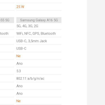
25 W
G55 5G
Samsung Galaxy A16 5G
5G, 4G, 3G, 2G
etooth
WiFi, NFC, GPS, Bluetooth
USB-C, 3,5mm Jack
USB-C
Ne
Ano
5.3
802.11 a/b/g/n/ac
Ano
Ano
Ne