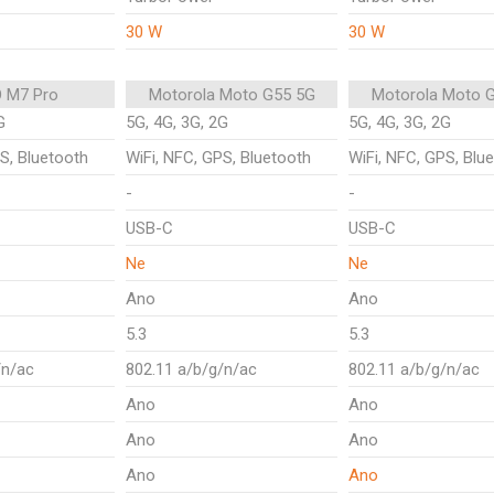
30 W
30 W
 M7 Pro
Motorola Moto G55 5G
Motorola Moto 
G
5G, 4G, 3G, 2G
5G, 4G, 3G, 2G
S, Bluetooth
WiFi, NFC, GPS, Bluetooth
WiFi, NFC, GPS, Blu
-
-
USB-C
USB-C
Ne
Ne
Ano
Ano
5.3
5.3
/n/ac
802.11 a/b/g/n/ac
802.11 a/b/g/n/ac
Ano
Ano
Ano
Ano
Ano
Ano