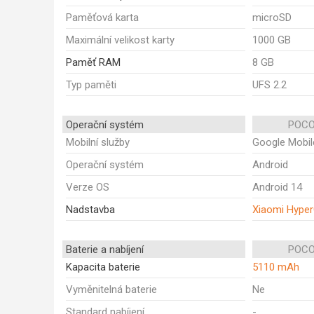
Paměťová karta
microSD
Maximální velikost karty
1000 GB
Paměť RAM
8 GB
Typ paměti
UFS 2.2
Operační systém
POCO
Mobilní služby
Google Mobil
Operační systém
Android
Verze OS
Android 14
Nadstavba
Xiaomi Hype
Baterie a nabíjení
POCO
Kapacita baterie
5110 mAh
Vyměnitelná baterie
Ne
Standard nabíjení
-