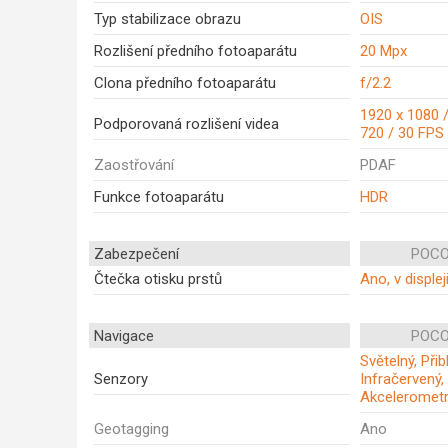
Typ stabilizace obrazu
OIS
Rozlišení předního fotoaparátu
20 Mpx
Clona předního fotoaparátu
f/2.2
1920 x 1080 /
Podporovaná rozlišení videa
720 / 30 FPS
Zaostřování
PDAF
Funkce fotoaparátu
HDR
Zabezpečení
POCO
Čtečka otisku prstů
Ano, v displej
Navigace
POCO
Světelný, Při
Senzory
Infračervený,
Akceleromet
Geotagging
Ano