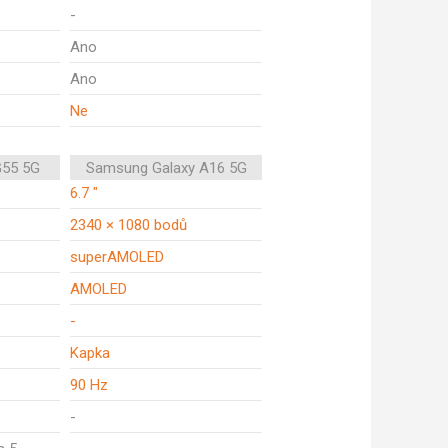
-
Ano
Ano
Ne
G55 5G
Samsung Galaxy A16 5G
6.7 "
2340 × 1080 bodů
superAMOLED
AMOLED
-
Kapka
90 Hz
-