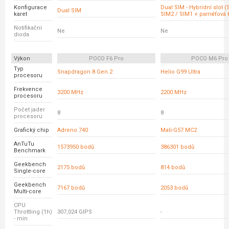
Konfigurace
Dual SIM - Hybridní slot 
Dual SIM
karet
SIM2 / SIM1 + paměťová k
Notifikační
Ne
Ne
dioda
Výkon
POCO F6 Pro
POCO M6 Pro
Typ
Snapdragon 8 Gen 2
Helio G99 Ultra
procesoru
Frekvence
3200 MHz
2200 MHz
procesoru
Počet jader
8
8
procesoru
Grafický chip
Adreno 740
Mali-G57 MC2
AnTuTu
1573950 bodů
386301 bodů
Benchmark
Geekbench
2175 bodů
814 bodů
Single-core
Geekbench
7167 bodů
2053 bodů
Multi-core
CPU
Throttling (1h)
307,024 GIPS
-
- min