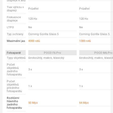
displeje k tělu
Tvar výřezu v
Průstřel
Průstřel
displeji
Frekvence
120 Hz
120 Hz
displeje
LTPO
Ne
Ne
Typ ochrany
Corning Gorilla Glass 5
Corning Gorilla Glass 5
Maximální jas
4000 nitů
1300 nitů
Fotoaparát
POCO F6 Pro
POCO M6 Pro
Typy objektivů
širokoúhlý, makro, klasický
širokoúhlý, makro, klasic
Počet
objektivů
3 x
3 x
zadního
fotoaparátu
Počet
objektivů
1 x
1 x
předního
fotoaparátu
Rozlišení
hlavního
50 Mpx
64 Mpx
zadního
fotoaparátu