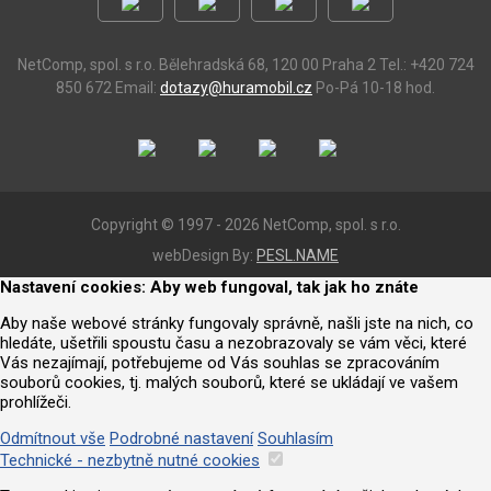
NetComp, spol. s r.o.
Bělehradská 68, 120 00 Praha 2
Tel.: +420 724
850 672
Email:
dotazy@huramobil.cz
Po-Pá 10-18 hod.
Copyright © 1997 - 2026 NetComp, spol. s r.o.
webDesign By:
PESL.NAME
Nastavení cookies: Aby web fungoval, tak jak ho znáte
Aby naše webové stránky fungovaly správně, našli jste na nich, co
hledáte, ušetřili spoustu času a nezobrazovaly se vám věci, které
Vás nezajímají, potřebujeme od Vás souhlas se zpracováním
souborů cookies, tj. malých souborů, které se ukládají ve vašem
prohlížeči.
Odmítnout vše
Podrobné nastavení
Souhlasím
Technické - nezbytně nutné cookies