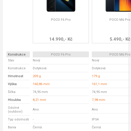
POCO F6 Pro
POCO M6 Pro
14.990,- Kč
5.490,- Kč
Konstrukce
POCO F6 Pro
POCO M6 Pro
Stav
Nový
Nový
Konstrukce
Dotyková
Dotyková
Hmotnost
209 g
179 g
Výška
160,86 mm
161,1 mm
Šířka
74,95 mm
74,95 mm
Hloubka
8,21 mm
7,98 mm
Odolné
Ano
Ano
(outdoor)
Typ odolnosti
-
IP54
Barva
Černá
Černá