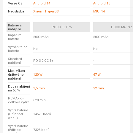
Verze OS
Android 14
Android 13
Nadstavba
Xiaomi HyperOS
MIUI 14
Baterie a
POCO F6 Pro
POCO M6 Pro
nabíjení
Kapacita
5000 mAh
5000 mAh
baterie
Vyměnitelná
Ne
Ne
baterie
Standard
PD 3.0;QC 3+
-
nabíjení
Max. výkon
drátového
120 W
67 W
nabíjení
Doba nabíjení
9,5 min.
22 min.
na 50 %
PCMARK -
628 min
-
celková výdrž
Výdrž baterie
(Průchod
14526 bodů
-
webu)
Výdrž baterie
(Editace
7323 bodů
-