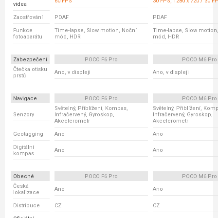
60 FPS
30 FPS, 1280 x 720 / 30 F
videa
Zaostřování
PDAF
PDAF
Funkce
Time-lapse, Slow motion, Noční
Time-lapse, Slow motion
fotoaparátu
mód, HDR
mód, HDR
Zabezpečení
POCO F6 Pro
POCO M6 Pro
Čtečka otisku
Ano, v displeji
Ano, v displeji
prstů
Navigace
POCO F6 Pro
POCO M6 Pro
Světelný, Přiblížení, Kompas,
Světelný, Přiblížení, Kom
Senzory
Infračervený, Gyroskop,
Infračervený, Gyroskop,
Akcelerometr
Akcelerometr
Geotagging
Ano
Ano
Digitální
Ano
Ano
kompas
Obecné
POCO F6 Pro
POCO M6 Pro
Česká
Ano
Ano
lokalizace
Distribuce
CZ
CZ