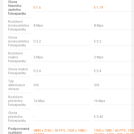
Clona
hlavního
f/1.6
f/1.79
zadního
fotoaparátu
Rozlišení
širokoúhlého
8 Mpx
8 Mpx
fotoaparátu
Clona
širokoúhlého
f/2.2
f/2.2
fotoaparátu
Rozlišení
makro
2 Mpx
2 Mpx
fotoaparátu
Clona makro
f/2.4
f/2.4
fotoaparátu
Typ
stabilizace
OIS
OIS
obrazu
Rozlišení
předního
16 Mpx
16 Mpx
fotoaparátu
Clona
předního
-
f/2.45
fotoaparátu
Podporovaná
3840 x 2160 / 30 FPS, 1920 x 1080 /
1920 x 1080 / 60 FPS, 1920
rozlišení