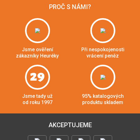
PROČ S NÁMI?
Jsme ověření
Při nespokojenosti
zákazníky Heuréky
vrácení peněz
29
Jsme tady už
95% katalogových
od roku 1997
produktu skladem
AKCEPTUJEME