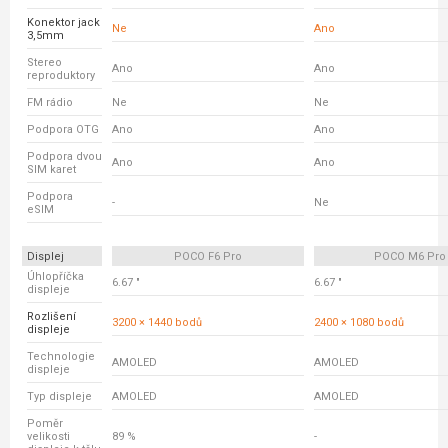
Konektor jack
Ne
Ano
3,5mm
Stereo
Ano
Ano
reproduktory
FM rádio
Ne
Ne
Podpora OTG
Ano
Ano
Podpora dvou
Ano
Ano
SIM karet
Podpora
-
Ne
eSIM
Displej
POCO F6 Pro
POCO M6 Pro
Úhlopříčka
6.67 "
6.67 "
displeje
Rozlišení
3200 × 1440 bodů
2400 × 1080 bodů
displeje
Technologie
AMOLED
AMOLED
displeje
Typ displeje
AMOLED
AMOLED
Poměr
velikosti
89 %
-