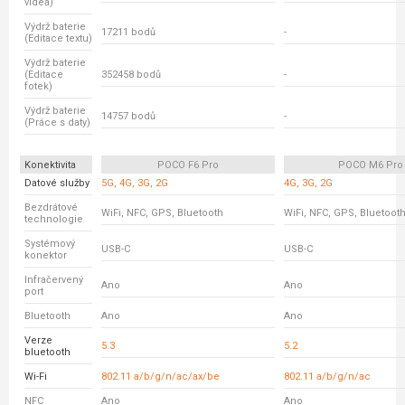
videa)
Výdrž baterie
17211 bodů
-
(Editace textu)
Výdrž baterie
(Editace
352458 bodů
-
fotek)
Výdrž baterie
14757 bodů
-
(Práce s daty)
Konektivita
POCO F6 Pro
POCO M6 Pro
Datové služby
5G, 4G, 3G, 2G
4G, 3G, 2G
Bezdrátové
WiFi, NFC, GPS, Bluetooth
WiFi, NFC, GPS, Bluetoot
technologie
Systémový
USB-C
USB-C
konektor
Infračervený
Ano
Ano
port
Bluetooth
Ano
Ano
Verze
5.3
5.2
bluetooth
Wi-Fi
802.11 a/b/g/n/ac/ax/be
802.11 a/b/g/n/ac
NFC
Ano
Ano