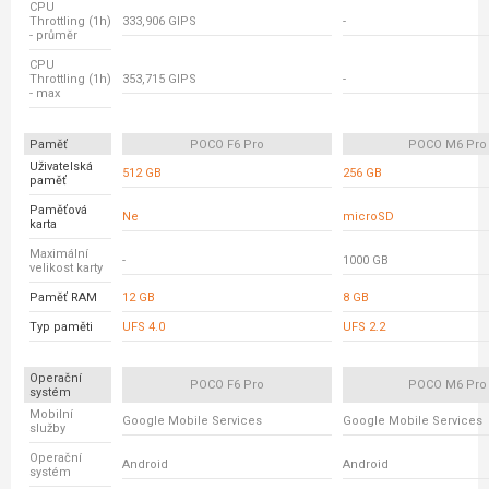
CPU
Throttling (1h)
333,906 GIPS
-
- průměr
CPU
Throttling (1h)
353,715 GIPS
-
- max
Paměť
POCO F6 Pro
POCO M6 Pro
Uživatelská
512 GB
256 GB
paměť
Paměťová
Ne
microSD
karta
Maximální
-
1000 GB
velikost karty
Paměť RAM
12 GB
8 GB
Typ paměti
UFS 4.0
UFS 2.2
Operační
POCO F6 Pro
POCO M6 Pro
systém
Mobilní
Google Mobile Services
Google Mobile Services
služby
Operační
Android
Android
systém