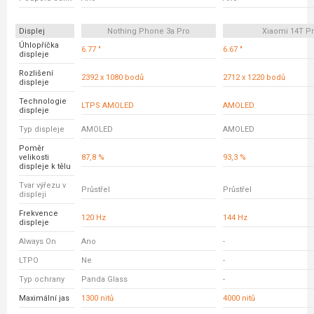
Displej
Nothing Phone 3a Pro
Xiaomi 14T P
Úhlopříčka
6.77 "
6.67 "
displeje
Rozlišení
2392 x 1080 bodů
2712 x 1220 bodů
displeje
Technologie
LTPS AMOLED
AMOLED
displeje
Typ displeje
AMOLED
AMOLED
Poměr
velikosti
87,8 %
93,3 %
displeje k tělu
Tvar výřezu v
Průstřel
Průstřel
displeji
Frekvence
120 Hz
144 Hz
displeje
Always On
Ano
-
LTPO
Ne
-
Typ ochrany
Panda Glass
-
Maximální jas
1300 nitů
4000 nitů