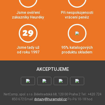
Jsme ověření
Při nespokojenosti
zákazníky Heuréky
vrácení peněz
29
Jsme tady už
95% katalogových
od roku 1997
produktu skladem
AKCEPTUJEME
NetComp, spol. s r.o.
Bělehradská 68, 120 00 Praha 2
Tel.: +420 724
850 672
Email:
dotazy@huramobil.cz
Po-Pá 10-18 hod.