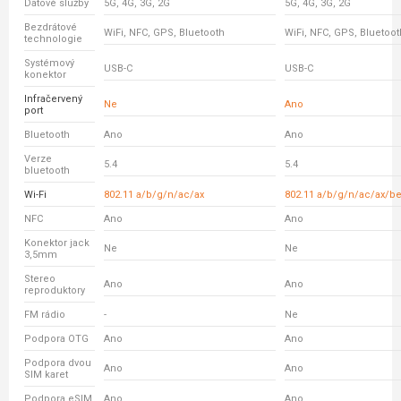
Datové služby
5G, 4G, 3G, 2G
5G, 4G, 3G, 2G
Bezdrátové
WiFi, NFC, GPS, Bluetooth
WiFi, NFC, GPS, Bluetoot
technologie
Systémový
USB-C
USB-C
konektor
Infračervený
Ne
Ano
port
Bluetooth
Ano
Ano
Verze
5.4
5.4
bluetooth
Wi-Fi
802.11 a/b/g/n/ac/ax
802.11 a/b/g/n/ac/ax/b
NFC
Ano
Ano
Konektor jack
Ne
Ne
3,5mm
Stereo
Ano
Ano
reproduktory
FM rádio
-
Ne
Podpora OTG
Ano
Ano
Podpora dvou
Ano
Ano
SIM karet
Podpora eSIM
Ano
Ano