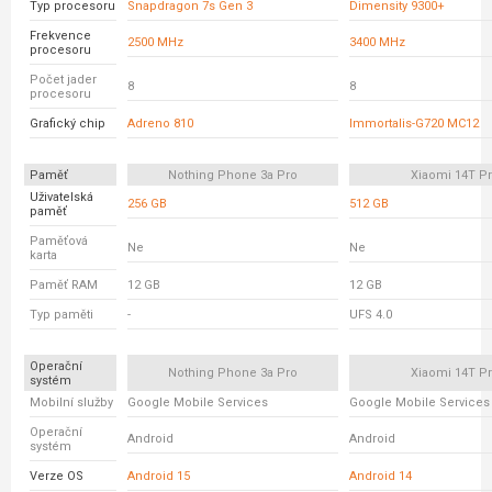
Typ procesoru
Snapdragon 7s Gen 3
Dimensity 9300+
Frekvence
2500 MHz
3400 MHz
procesoru
Počet jader
8
8
procesoru
Grafický chip
Adreno 810
Immortalis-G720 MC12
Paměť
Nothing Phone 3a Pro
Xiaomi 14T P
Uživatelská
256 GB
512 GB
paměť
Paměťová
Ne
Ne
karta
Paměť RAM
12 GB
12 GB
Typ paměti
-
UFS 4.0
Operační
Nothing Phone 3a Pro
Xiaomi 14T P
systém
Mobilní služby
Google Mobile Services
Google Mobile Services
Operační
Android
Android
systém
Verze OS
Android 15
Android 14