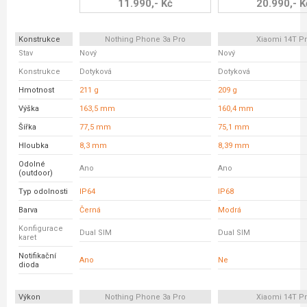
11.990,- Kč
20.990,- K
Konstrukce
Nothing Phone 3a Pro
Xiaomi 14T P
Stav
Nový
Nový
Konstrukce
Dotyková
Dotyková
Hmotnost
211 g
209 g
Výška
163,5 mm
160,4 mm
Šířka
77,5 mm
75,1 mm
Hloubka
8,3 mm
8,39 mm
Odolné
Ano
Ano
(outdoor)
Typ odolnosti
IP64
IP68
Barva
Černá
Modrá
Konfigurace
Dual SIM
Dual SIM
karet
Notifikační
Ano
Ne
dioda
Výkon
Nothing Phone 3a Pro
Xiaomi 14T P