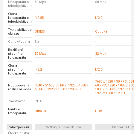
fotoaparátu s
50 Mpx
50 Mpx
teleobjektivem
Clona
fotoaparátu s
f/2.55
f/2.0
teleobjektivem
Typ stabilizace
OISEIS
Optická
obrazu
Optický zoom
3 x
-
Rozlišení
předního
50 Mpx
32 Mpx
fotoaparátu
Clona
předního
f/2.2
f/2.0
fotoaparátu
7680 x 4320 / 30 FPS, 384
Podporovaná
3840 x 2160 / 30 FPS, 1920 x 1080 /
60 FPS, 1920 x 1080 / 960
rozlišení videa
60 FPS, 1920 x 1080 / 120 FPS
1080 / 60 FPS, 1920 x 108
1920 x 1080 / 120 FPS
Zaostřování
PDAF
-
Funkce
Ultra HDR
HDR
fotoaparátu
Zabezpečení
Nothing Phone 3a Pro
Xiaomi 14T P
Čtečka otisku