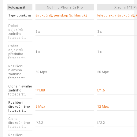
Fotoaparát
Nothing Phone 3a Pro
Xiaomi 14T P
Typy objektivů
širokoúhlý, periskop 3x, klasický
teleobjektiv, širokoúhlý, 
Počet
objektivů
3 x
3 x
zadního
fotoaparátu
Počet
objektivů
1 x
1 x
předního
fotoaparátu
Rozlišení
hlavního
50 Mpx
50 Mpx
zadního
fotoaparátu
Clona hlavního
zadního
f/1.88
f/1.6
fotoaparátu
Rozlišení
širokoúhlého
8 Mpx
12 Mpx
fotoaparátu
Clona
širokoúhlého
f/2.2
f/2.2
fotoaparátu
Rozlišení