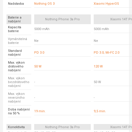
Nadstavba
Nothing OS 3
Xiaomi HyperOS
Baterie a
Nothing Phone 3a Pro
Xiaomi 14T P
nabíjení
Kapacita
5000 mAh
5000 mAh
baterie
Vyměnitelná
Ne
Ne
baterie
Standard
PD 3.0
PD 3.0; Mi-FC 2.0
nabíjení
Max. výkon
drátového
50 W
120 W
nabíjení
Max. výkon
bezdrátového
-
50 W
nabíjení
Max. výkon
reverzního
-
-
nabíjení
Doba nabíjení
19 min.
9,5 min.
na 50 %
Konektivita
Nothing Phone 3a Pro
Xiaomi 14T P