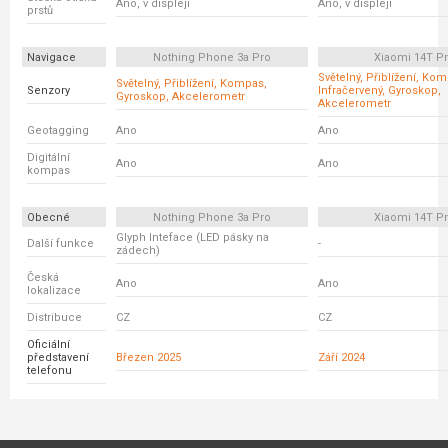
Ano, v displeji
Ano, v displeji
prstů
Navigace
Nothing Phone 3a Pro
Xiaomi 14T P
Světelný, Přiblížení, Ko
Světelný, Přiblížení, Kompas,
Senzory
Infračervený, Gyroskop,
Gyroskop, Akcelerometr
Akcelerometr
Geotagging
Ano
Ano
Digitální
Ano
Ano
kompas
Obecné
Nothing Phone 3a Pro
Xiaomi 14T P
Glyph Inteface (LED pásky na
Další funkce
-
zádech)
Česká
Ano
Ano
lokalizace
Distribuce
CZ
CZ
Oficiální
představení
Březen 2025
Září 2024
telefonu