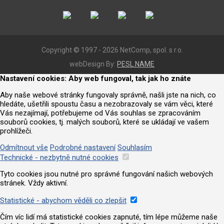
Copyright © 1997 - 2026 NetComp, spol. s r.o.
webDesign By:
PESL.NAME
Nastavení cookies: Aby web fungoval, tak jak ho znáte
Aby naše webové stránky fungovaly správně, našli jste na nich, co
hledáte, ušetřili spoustu času a nezobrazovaly se vám věci, které
Vás nezajímají, potřebujeme od Vás souhlas se zpracováním
souborů cookies, tj. malých souborů, které se ukládají ve vašem
prohlížeči.
Odmítnout vše
Podrobné nastavení
Souhlasím
Technické - nezbytně nutné cookies
Tyto cookies jsou nutné pro správné fungování našich webových
stránek. Vždy aktivní.
Statistické - abychom věděli co zlepšit
Čím víc lidí má statistické cookies zapnuté, tím lépe můžeme naše