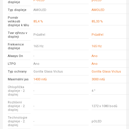
P-OLED
pOLED
displeje
Typ displeje
AMOLED
AMOLED
Poměr
velikosti
85,4 %
85,33 %
displeje k tělu
Tvar výřezu v
Průstřel
Průstřel
displeji
Frekvence
165 Hz
165 Hz
displeje
Always On
-
Ano
LTPO
Ano
Ano
Typ ochrany
Gorilla Glass Victus
Gorilla Glass Victus
Maximální jas
1400 nitů
3000 nitů
Úhlopříčka
displeje - 2.
-
4 "
displej
Rozlišení
displeje - 2.
-
1272 x 1080 bodů
displej
Technologie
displeje - 2.
-
pOLED
displej