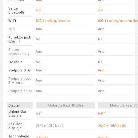
Bluetooth
Ano
Ano
Verze
5.3
5.4
bluetooth
Wi-Fi
802.11 a/b/g/n/ac/ax
802.11 a/b/g/n/ac/ax/b
NFC
Ano
Ano
Konektor jack
Ne
Ne
3,5mm
Stereo
Ano
Ano
reproduktory
FM rádio
Ne
Ne
Podpora OTG
Ano
Ano
Podpora dvou
Ano
Ano
SIM karet
Podpora eSIM
Ano
Ano
Displej
Motorola Razr 40 Ultra
Motorola Razr 50 
Úhlopříčka
6.9 "
6.9 "
displeje
Rozlišení
2640 × 1080 bodů
2640 × 1080 bodů
displeje
Technologie