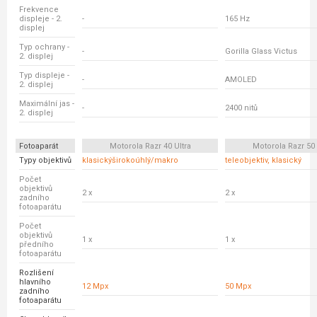
Frekvence
displeje - 2.
-
165 Hz
displej
Typ ochrany -
-
Gorilla Glass Victus
2. displej
Typ displeje -
-
AMOLED
2. displej
Maximální jas -
-
2400 nitů
2. displej
Fotoaparát
Motorola Razr 40 Ultra
Motorola Razr 50 
Typy objektivů
klasickýširokoúhlý/makro
teleobjektiv, klasický
Počet
objektivů
2 x
2 x
zadního
fotoaparátu
Počet
objektivů
1 x
1 x
předního
fotoaparátu
Rozlišení
hlavního
12 Mpx
50 Mpx
zadního
fotoaparátu