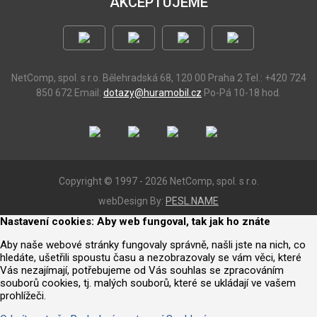
AKCEPTUJEME
NetComp, spol. s r.o.
Bělehradská 68, 120 00 Praha 2
Tel.: +420 724
850 672
Email:
dotazy@huramobil.cz
Po-Pá 10-18 hod.
Copyright © 1997 - 2026 NetComp, spol. s r.o.
webDesign By:
PESL.NAME
Nastavení cookies: Aby web fungoval, tak jak ho znáte
Aby naše webové stránky fungovaly správně, našli jste na nich, co
hledáte, ušetřili spoustu času a nezobrazovaly se vám věci, které
Vás nezajímají, potřebujeme od Vás souhlas se zpracováním
souborů cookies, tj. malých souborů, které se ukládají ve vašem
prohlížeči.