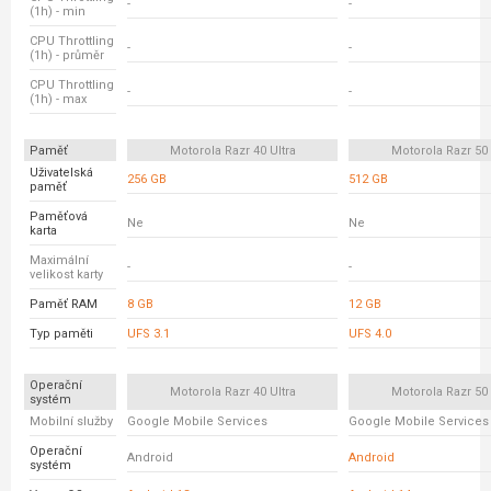
-
-
(1h) - min
CPU Throttling
-
-
(1h) - průměr
CPU Throttling
-
-
(1h) - max
Paměť
Motorola Razr 40 Ultra
Motorola Razr 50 
Uživatelská
256 GB
512 GB
paměť
Paměťová
Ne
Ne
karta
Maximální
-
-
velikost karty
Paměť RAM
8 GB
12 GB
Typ paměti
UFS 3.1
UFS 4.0
Operační
Motorola Razr 40 Ultra
Motorola Razr 50 
systém
Mobilní služby
Google Mobile Services
Google Mobile Services
Operační
Android
Android
systém