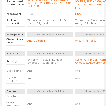
Podporovaná
960 FPS, 1920 x 1080 / 60
30 FPS, 1920 x 1080 / 60 FPS, 1920 x
rozlišení videa
1080 / 240 FPS, 1920 x 10
1080 / 30 FPS
FPS
Zaostřování
PDAF
PDAF
Funkce
Time-lapse, Slow motion, Noční
Time-lapse, Slow motion
fotoaparátu
mód, HDR, blesk
mód, HDR, blesk
Zabezpečení
Motorola Razr 40 Ultra
Motorola Razr 50 
Čtečka otisku
Ano, v displeji
Ano, na rámečku
prstů
Navigace
Motorola Razr 40 Ultra
Motorola Razr 50 
Světelný, Přiblížení, Kompas,
Světelný, Přiblížení, Ko
Senzory
Gyroskop, Akcelerometr
Gyroskop, Akcelerometr
Geotagging
Ano
Ano
Digitální
Ano
Ano
kompas
Obecné
Motorola Razr 40 Ultra
Motorola Razr 50 
Další funkce
-
-
Česká
Ano
Ano
lokalizace