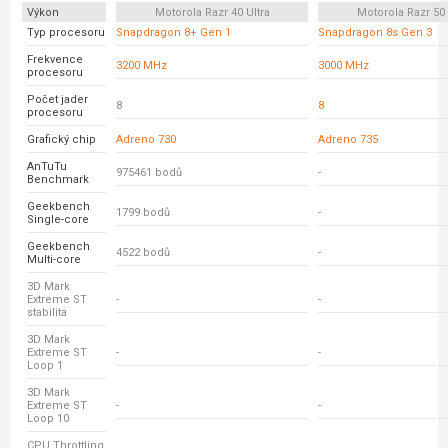
Výkon
Motorola Razr 40 Ultra
Motorola Razr 50 
Typ procesoru
Snapdragon 8+ Gen 1
Snapdragon 8s Gen 3
Frekvence
3200 MHz
3000 MHz
procesoru
Počet jader
8
8
procesoru
Grafický chip
Adreno 730
Adreno 735
AnTuTu
975461 bodů
-
Benchmark
Geekbench
1799 bodů
-
Single-core
Geekbench
4522 bodů
-
Multi-core
3D Mark
Extreme ST
-
-
stabilita
3D Mark
Extreme ST
-
-
Loop 1
3D Mark
Extreme ST
-
-
Loop 10
CPU Throttling