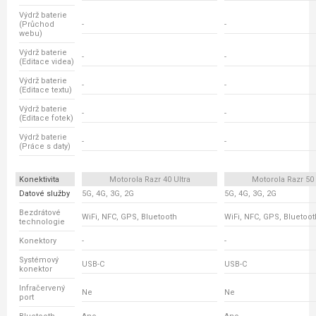
Výdrž baterie
(Průchod
-
-
webu)
Výdrž baterie
-
-
(Editace videa)
Výdrž baterie
-
-
(Editace textu)
Výdrž baterie
-
-
(Editace fotek)
Výdrž baterie
-
-
(Práce s daty)
Konektivita
Motorola Razr 40 Ultra
Motorola Razr 50 
Datové služby
5G, 4G, 3G, 2G
5G, 4G, 3G, 2G
Bezdrátové
WiFi, NFC, GPS, Bluetooth
WiFi, NFC, GPS, Bluetoot
technologie
Konektory
-
-
Systémový
USB-C
USB-C
konektor
Infračervený
Ne
Ne
port