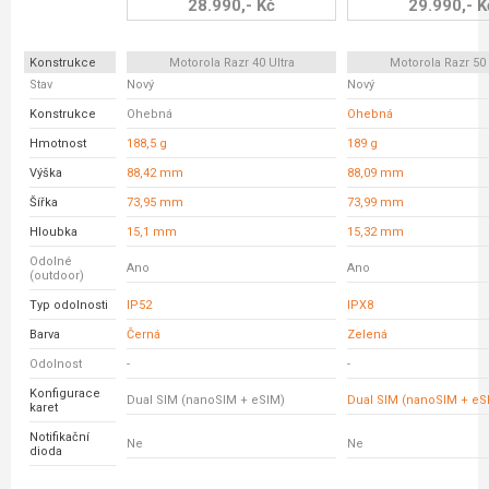
28.990,- Kč
29.990,- K
Konstrukce
Motorola Razr 40 Ultra
Motorola Razr 50 
Stav
Nový
Nový
Konstrukce
Ohebná
Ohebná
Hmotnost
188,5 g
189 g
Výška
88,42 mm
88,09 mm
Šířka
73,95 mm
73,99 mm
Hloubka
15,1 mm
15,32 mm
Odolné
Ano
Ano
(outdoor)
Typ odolnosti
IP52
IPX8
Barva
Černá
Zelená
Odolnost
-
-
Konfigurace
Dual SIM (nanoSIM + eSIM)
Dual SIM (nanoSIM + eS
karet
Notifikační
Ne
Ne
dioda