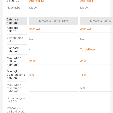
Verze OS
Android 13
Android 14
Nadstavba
My UX
My UX
Baterie a
Motorola Razr 40 Ultra
Motorola Razr 50 
nabíjení
Kapacita
3800 mAh
4000 mAh
baterie
Vyměnitelná
Ne
Ne
baterie
Standard
-
TurboPower
nabíjení
Max. výkon
drátového
30 W
45 W
nabíjení
Max. výkon
bezdrátového
5 W
15 W
nabíjení
Max. výkon
reverzního
-
5 W
nabíjení
Doba nabíjení
-
-
na 50 %
PCMARK -
-
-
celková výdrž