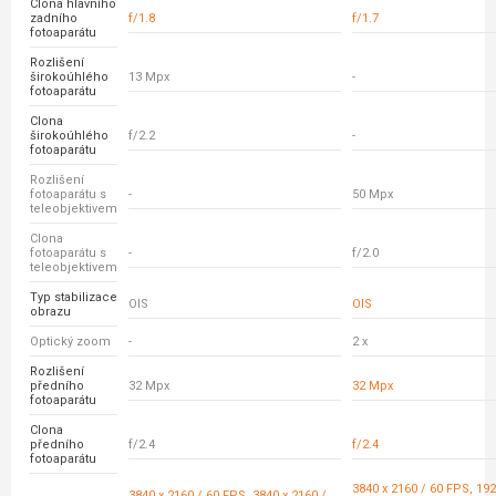
Clona hlavního
zadního
f/1.8
f/1.7
fotoaparátu
Rozlišení
širokoúhlého
13 Mpx
-
fotoaparátu
Clona
širokoúhlého
f/2.2
-
fotoaparátu
Rozlišení
fotoaparátu s
-
50 Mpx
teleobjektivem
Clona
fotoaparátu s
-
f/2.0
teleobjektivem
Typ stabilizace
OIS
OIS
obrazu
Optický zoom
-
2 x
Rozlišení
předního
32 Mpx
32 Mpx
fotoaparátu
Clona
předního
f/2.4
f/2.4
fotoaparátu
3840 x 2160 / 60 FPS, 192
3840 x 2160 / 60 FPS, 3840 x 2160 /