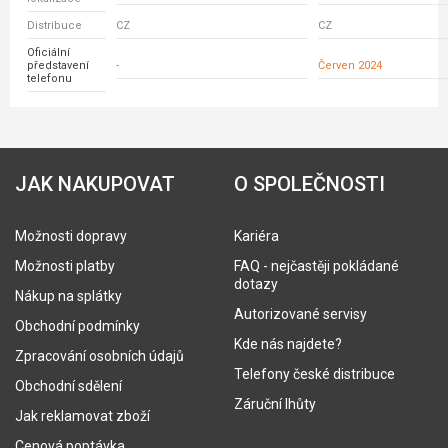
Distribuce
CZ
CZ
Oficiální
představení
-
Červen 2024
telefonu
JAK NAKUPOVAT
O SPOLEČNOSTI
Možnosti dopravy
Kariéra
Možnosti platby
FAQ - nejčastěji pokládané
dotazy
Nákup na splátky
Autorizované servisy
Obchodní podmínky
Kde nás najdete?
Zpracování osobních údajů
Telefony české distribuce
Obchodní sdělení
Záruční lhůty
Jak reklamovat zboží
Cenová poptávka