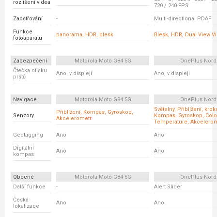
rozlišení videa
720 / 240 FPS
Zaostřování
-
Multi-directional PDAF
Funkce
panorama, HDR, blesk
Blesk, HDR, Dual View V
fotoaparátu
Zabezpečení
Motorola Moto G84 5G
OnePlus Nord
Čtečka otisku
Ano, v displeji
Ano, v displeji
prstů
Navigace
Motorola Moto G84 5G
OnePlus Nord
Světelný, Přiblížení, kro
Přiblížení, Kompas, Gyroskop,
Senzory
Kompas, Gyroskop, Colo
Akcelerometr
Temperature, Akcelero
Geotagging
Ano
Ano
Digitální
Ano
Ano
kompas
Obecné
Motorola Moto G84 5G
OnePlus Nord
Další funkce
-
Alert Slider
Česká
Ano
Ano
lokalizace