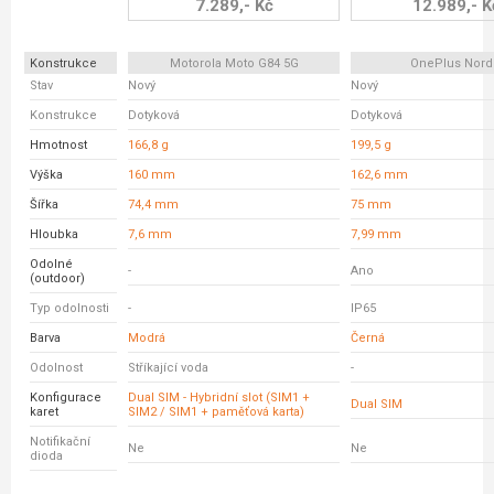
7.289,- Kč
12.989,- K
Konstrukce
Motorola Moto G84 5G
OnePlus Nord
Stav
Nový
Nový
Konstrukce
Dotyková
Dotyková
Hmotnost
166,8 g
199,5 g
Výška
160 mm
162,6 mm
Šířka
74,4 mm
75 mm
Hloubka
7,6 mm
7,99 mm
Odolné
-
Ano
(outdoor)
Typ odolnosti
-
IP65
Barva
Modrá
Černá
Odolnost
Stříkající voda
-
Konfigurace
Dual SIM - Hybridní slot (SIM1 +
Dual SIM
karet
SIM2 / SIM1 + paměťová karta)
Notifikační
Ne
Ne
dioda