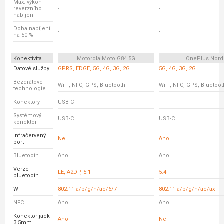
Max. výkon
reverzního
-
-
nabíjení
Doba nabíjení
-
-
na 50 %
Konektivita
Motorola Moto G84 5G
OnePlus Nord
Datové služby
GPRS, EDGE, 5G, 4G, 3G, 2G
5G, 4G, 3G, 2G
Bezdrátové
WiFi, NFC, GPS, Bluetooth
WiFi, NFC, GPS, Bluetoot
technologie
Konektory
USB-C
-
Systémový
USB-C
USB-C
konektor
Infračervený
Ne
Ano
port
Bluetooth
Ano
Ano
Verze
LE, A2DP, 5.1
5.4
bluetooth
Wi-Fi
802.11 a/b/g/n/ac/6/7
802.11 a/b/g/n/ac/ax
NFC
Ano
Ano
Konektor jack
Ano
Ne
3,5mm