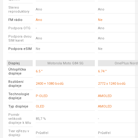
Stereo
Ano
Ano
reproduktory
FM rádio
Ano
Ne
Podpora OTG
-
Ano
Podpora dvou
Ano
Ano
SIM karet
Podpora eSIM
Ne
Ne
Displej
Motorola Moto G84 5G
OnePlus Nord
Úhlopříčka
6.5 "
6.74 "
displeje
Rozlišení
2400 × 1080 bodů
2772 x 1240 bodů
displeje
Technologie
P-OLED
AMOLED
displeje
Typ displeje
OLED
AMOLED
Poměr
velikosti
85,7 %
-
displeje k tělu
Tvar výřezu v
Průstřel
Průstřel
displeji