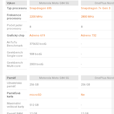
Výkon
Motorola Moto G84 5G
OnePlus Nord
Typ procesoru
Snapdragon 695
Snapdragon 7+ Gen 3
Frekvence
2200 MHz
2800 MHz
procesoru
Počet jader
8
8
procesoru
Grafický chip
Adreno 619
Adreno 732
AnTuTu
375632 bodů
-
Benchmark
Geekbench
908 bodů
-
Single-core
Geekbench
2003 bodů
-
Multi-core
Paměť
Motorola Moto G84 5G
OnePlus Nord
Uživatelská
256 GB
256 GB
paměť
Paměťová
microSD
Ne
karta
Maximální
512 GB
-
velikost karty
Paměť RAM
12 GB
12 GB