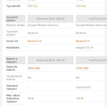
Typ paměti
UFS 2.2
UFS 4.0
Operační
Motorola Moto G84 5G
OnePlus Nord
systém
Mobilní služby
Google Mobile Services
Google Mobile Services
Operační
Android
Android
systém
Verze OS
Android 13
Android 14
Nadstavba
-
Oxygen OS 14
Baterie a
Motorola Moto G84 5G
OnePlus Nord
nabíjení
Kapacita
5000 mAh
5500 mAh
baterie
Vyměnitelná
Ne
Ne
baterie
Standard
-
SuperVOOC
nabíjení
Max. výkon
drátového
30 W
100 W
nabíjení