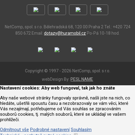
NetComp, spol. s r.o.
Bělehradská 68, 120 00 Praha 2
Tel.: +420 724
850 672
Email:
dotazy@huramobil.cz
Po-Pá 10-18 hod.
Copyright © 1997 - 2026 NetComp, spol. s r.o.
webDesign By:
PESL.NAME
Nastavení cookies: Aby web fungoval, tak jak ho znáte
Aby naše webové stránky fungovaly správně, našli jste na nich, co
hledáte, ušetřili spoustu času a nezobrazovaly se vám věci, které
Vás nezajímají, potřebujeme od Vás souhlas se zpracováním
souborů cookies, tj. malých souborů, které se ukládají ve vašem
prohlížeči.
Odmítnout vše
Podrobné nastavení
Souhlasím