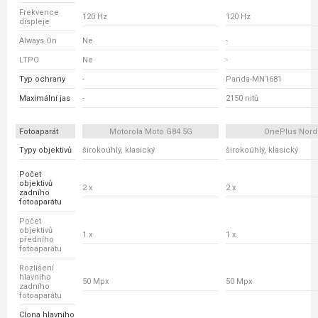
Frekvence
120 Hz
120 Hz
displeje
Always On
Ne
-
LTPO
Ne
-
Typ ochrany
-
Panda-MN1681
Maximální jas
-
2150 nitů
Fotoaparát
Motorola Moto G84 5G
OnePlus Nord
Typy objektivů
širokoúhlý, klasický
širokoúhlý, klasický
Počet
objektivů
2 x
2 x
zadního
fotoaparátu
Počet
objektivů
1 x
1 x
předního
fotoaparátu
Rozlišení
hlavního
50 Mpx
50 Mpx
zadního
fotoaparátu
Clona hlavního