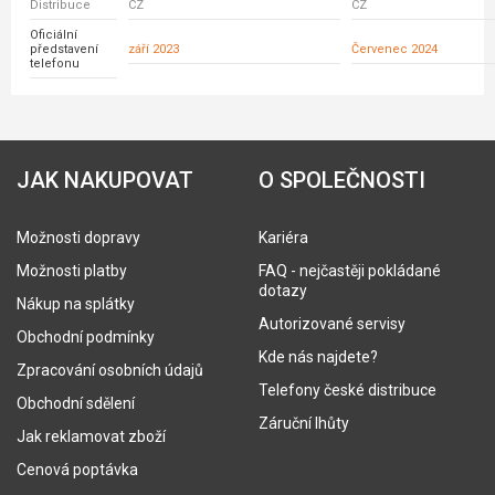
Distribuce
CZ
CZ
Oficiální
představení
září 2023
Červenec 2024
telefonu
JAK NAKUPOVAT
O SPOLEČNOSTI
Možnosti dopravy
Kariéra
Možnosti platby
FAQ - nejčastěji pokládané
dotazy
Nákup na splátky
Autorizované servisy
Obchodní podmínky
Kde nás najdete?
Zpracování osobních údajů
Telefony české distribuce
Obchodní sdělení
Záruční lhůty
Jak reklamovat zboží
Cenová poptávka