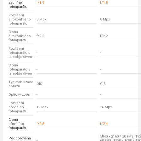
zadního
f/1.9
f/1.8
fotoaparátu
Rozlišení
širokoúhlého
8 Mpx
8 Mpx
fotoaparátu
Clona
širokoúhlého
f/2.2
f/2.2
fotoaparátu
Rozlišení
fotoaparátu s
-
-
teleobjektivem
Clona
fotoaparátu s
-
-
teleobjektivem
Typ stabilizace
OIS
OIS
obrazu
Optický zoom
-
-
Rozlišení
předního
16 Mpx
16 Mpx
fotoaparátu
Clona
předního
f/2.5
f/2.4
fotoaparátu
3840 x 2160 / 30 FPS, 192
Podporovaná
-
60 FPS, 1920 x 1080 / 120