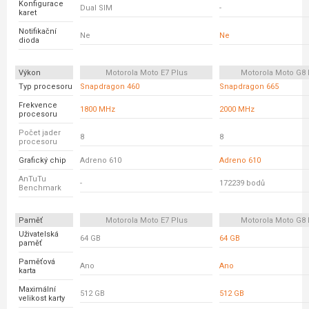
Konfigurace
Dual SIM
-
karet
Notifikační
Ne
Ne
dioda
Výkon
Motorola Moto E7 Plus
Motorola Moto G8
Typ procesoru
Snapdragon 460
Snapdragon 665
Frekvence
1800 MHz
2000 MHz
procesoru
Počet jader
8
8
procesoru
Grafický chip
Adreno 610
Adreno 610
AnTuTu
-
172239 bodů
Benchmark
Paměť
Motorola Moto E7 Plus
Motorola Moto G8
Uživatelská
64 GB
64 GB
paměť
Paměťová
Ano
Ano
karta
Maximální
512 GB
512 GB
velikost karty