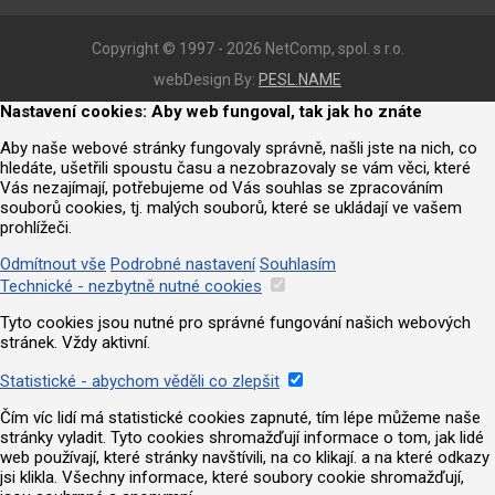
Copyright © 1997 - 2026 NetComp, spol. s r.o.
webDesign By:
PESL.NAME
Nastavení cookies: Aby web fungoval, tak jak ho znáte
Aby naše webové stránky fungovaly správně, našli jste na nich, co
hledáte, ušetřili spoustu času a nezobrazovaly se vám věci, které
Vás nezajímají, potřebujeme od Vás souhlas se zpracováním
souborů cookies, tj. malých souborů, které se ukládají ve vašem
prohlížeči.
Odmítnout vše
Podrobné nastavení
Souhlasím
Technické - nezbytně nutné cookies
Tyto cookies jsou nutné pro správné fungování našich webových
stránek. Vždy aktivní.
Statistické - abychom věděli co zlepšit
Čím víc lidí má statistické cookies zapnuté, tím lépe můžeme naše
stránky vyladit. Tyto cookies shromažďují informace o tom, jak lidé
web používají, které stránky navštívili, na co klikají. a na které odkazy
jsi klikla. Všechny informace, které soubory cookie shromažďují,