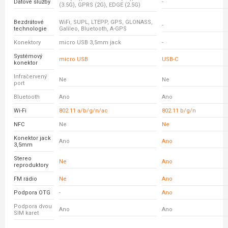
Datové služby
-
(3.5G), GPRS (2G), EDGE (2.5G)
Bezdrátové
WiFi, SUPL, LTEPP, GPS, GLONASS,
-
technologie
Galileo, Bluetooth, A-GPS
Konektory
micro USB 3,5mm jack
-
Systémový
micro USB
USB-C
konektor
Infračervený
Ne
Ne
port
Bluetooth
Ano
Ano
Wi-Fi
802.11 a/b/g/n/ac
802.11 b/g/n
NFC
Ne
Ne
Konektor jack
Ano
Ano
3,5mm
Stereo
Ne
Ano
reproduktory
FM rádio
Ne
Ano
Podpora OTG
-
Ano
Podpora dvou
Ano
Ano
SIM karet