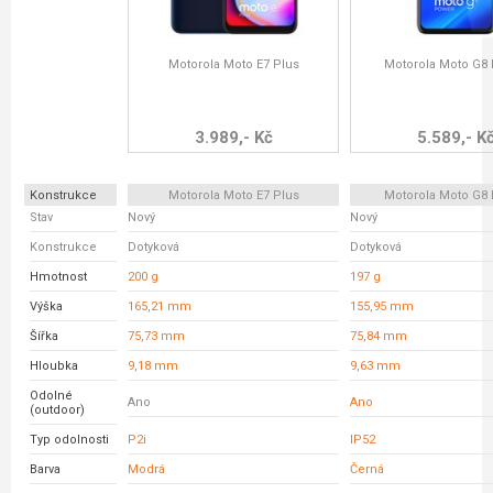
Motorola Moto E7 Plus
Motorola Moto G8
3.989,- Kč
5.589,- K
Konstrukce
Motorola Moto E7 Plus
Motorola Moto G8
Stav
Nový
Nový
Konstrukce
Dotyková
Dotyková
Hmotnost
200 g
197 g
Výška
165,21 mm
155,95 mm
Šířka
75,73 mm
75,84 mm
Hloubka
9,18 mm
9,63 mm
Odolné
Ano
Ano
(outdoor)
Typ odolnosti
P2i
IP52
Barva
Modrá
Černá