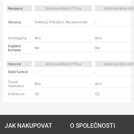
Navigace
Motorola Moto E7 Plus
Motorola Moto G8
Senzory
Světelný, Přiblížení, Akcelerometr
-
Geotagging
Ano
Ano
Digitální
Ne
Ne
kompas
Obecné
Motorola Moto E7 Plus
Motorola Moto G8
Další funkce
-
-
Česká
Ano
Ano
lokalizace
Distribuce
CZ
CZ
JAK NAKUPOVAT
O SPOLEČNOSTI