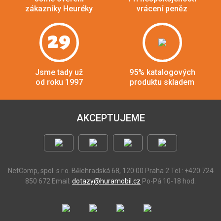
zákazníky Heuréky
vrácení peněz
29
Jsme tady už
95% katalogových
od roku 1997
produktu skladem
AKCEPTUJEME
NetComp, spol. s r.o.
Bělehradská 68, 120 00 Praha 2
Tel.: +420 724
850 672
Email:
dotazy@huramobil.cz
Po-Pá 10-18 hod.