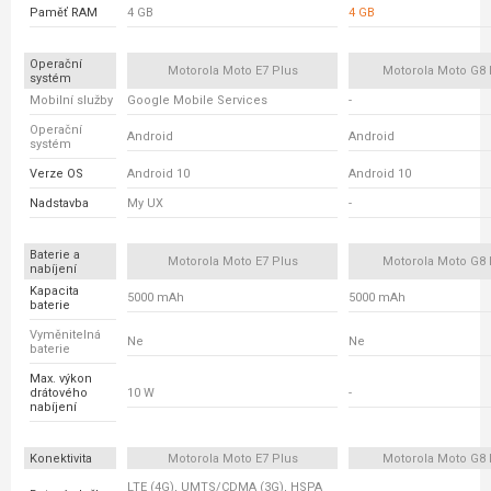
Paměť RAM
4 GB
4 GB
Operační
Motorola Moto E7 Plus
Motorola Moto G8
systém
Mobilní služby
Google Mobile Services
-
Operační
Android
Android
systém
Verze OS
Android 10
Android 10
Nadstavba
My UX
-
Baterie a
Motorola Moto E7 Plus
Motorola Moto G8
nabíjení
Kapacita
5000 mAh
5000 mAh
baterie
Vyměnitelná
Ne
Ne
baterie
Max. výkon
drátového
10 W
-
nabíjení
Konektivita
Motorola Moto E7 Plus
Motorola Moto G8
LTE (4G), UMTS/CDMA (3G), HSPA