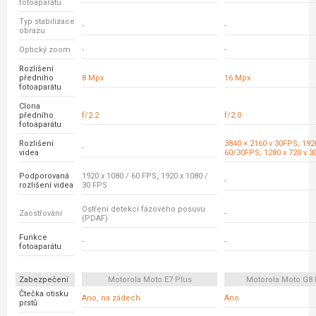
fotoaparátu
Typ stabilizace
-
-
obrazu
Optický zoom
-
-
Rozlišení
předního
8 Mpx
16 Mpx
fotoaparátu
Clona
předního
f/2.2
f/2.0
fotoaparátu
Rozlišení
3840 × 2160 v 30FPS; 192
-
videa
60/30FPS; 1280 x 720 v 
Podporovaná
1920 x 1080 / 60 FPS, 1920 x 1080 /
-
rozlišení videa
30 FPS
Ostření detekcí fázového posuvu
Zaostřování
-
(PDAF)
Funkce
-
-
fotoaparátu
Zabezpečení
Motorola Moto E7 Plus
Motorola Moto G8
Čtečka otisku
Ano, na zádech
Ano
prstů