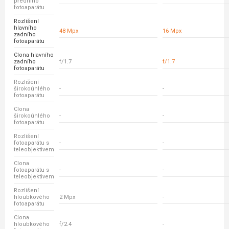
předního
fotoaparátu
Rozlišení
hlavního
48 Mpx
16 Mpx
zadního
fotoaparátu
Clona hlavního
zadního
f/1.7
f/1.7
fotoaparátu
Rozlišení
širokoúhlého
-
-
fotoaparátu
Clona
širokoúhlého
-
-
fotoaparátu
Rozlišení
fotoaparátu s
-
-
teleobjektivem
Clona
fotoaparátu s
-
-
teleobjektivem
Rozlišení
hloubkového
2 Mpx
-
fotoaparátu
Clona
hloubkového
f/2.4
-