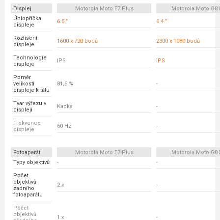
Displej
Motorola Moto E7 Plus
Motorola Moto G8
Úhlopříčka
6.5 "
6.4 "
displeje
Rozlišení
1600 x 720 bodů
2300 x 1080 bodů
displeje
Technologie
IPS
IPS
displeje
Poměr
velikosti
81,6 %
-
displeje k tělu
Tvar výřezu v
Kapka
-
displeji
Frekvence
60 Hz
-
displeje
Fotoaparát
Motorola Moto E7 Plus
Motorola Moto G8
Typy objektivů
-
-
Počet
objektivů
2 x
-
zadního
fotoaparátu
Počet
objektivů
1 x
-