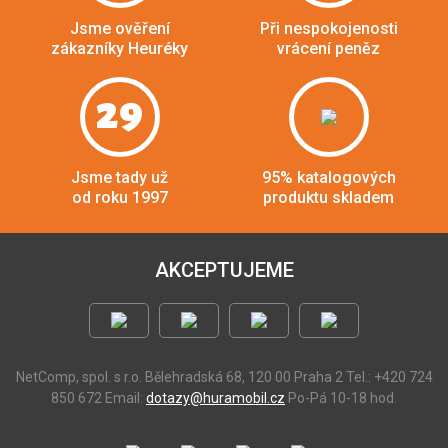
Jsme ověření
Při nespokojenosti
zákazníky Heuréky
vrácení peněz
29
Jsme tady už
95% katalogových
od roku 1997
produktu skladem
AKCEPTUJEME
NetComp, spol. s r.o.
Bělehradská 68, 120 00 Praha 2
Tel.: +420 724
850 672
Email:
dotazy@huramobil.cz
Po-Pá 10-18 hod.