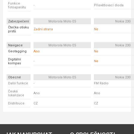
Funkce
-
Přisvětlovací dioda
fotoaparátu
Zabezpečení
Motorola Moto E5
Nokia 230
Čtečka otisku
Zadní strana
Ne
prstů
Navigace
Motorola Moto E5
Nokia 230
Geotagging
Ano
Ne
Digitální
-
Ne
kompas
Obecné
Motorola Moto E5
Nokia 230
Další funkce
-
FM Rádio
Česká
Ano
Ano
lokalizace
Distribuce
CZ
CZ