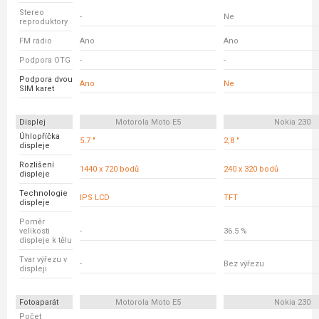
Stereo
-
Ne
reproduktory
FM rádio
Ano
Ano
Podpora OTG
-
-
Podpora dvou
Ano
Ne
SIM karet
Displej
Motorola Moto E5
Nokia 230
Úhlopříčka
5.7 "
2,8 "
displeje
Rozlišení
1440 x 720 bodů
240 x 320 bodů
displeje
Technologie
IPS LCD
TFT
displeje
Poměr
velikosti
-
36.5 %
displeje k tělu
Tvar výřezu v
-
Bez výřezu
displeji
Fotoaparát
Motorola Moto E5
Nokia 230
Počet