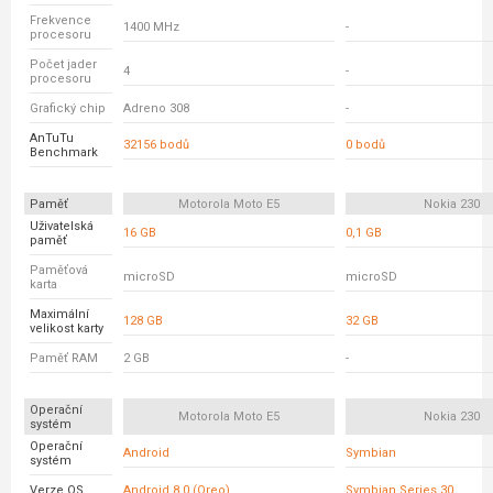
Frekvence
1400 MHz
-
procesoru
Počet jader
4
-
procesoru
Grafický chip
Adreno 308
-
AnTuTu
32156 bodů
0 bodů
Benchmark
Paměť
Motorola Moto E5
Nokia 230
Uživatelská
16 GB
0,1 GB
paměť
Paměťová
microSD
microSD
karta
Maximální
128 GB
32 GB
velikost karty
Paměť RAM
2 GB
-
Operační
Motorola Moto E5
Nokia 230
systém
Operační
Android
Symbian
systém
Verze OS
Android 8.0 (Oreo)
Symbian Series 30