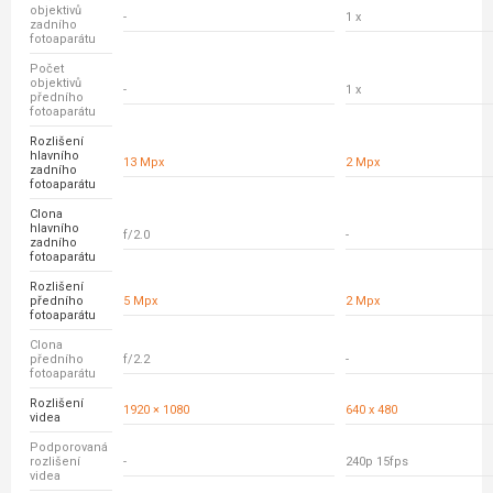
objektivů
-
1 x
zadního
fotoaparátu
Počet
objektivů
-
1 x
předního
fotoaparátu
Rozlišení
hlavního
13 Mpx
2 Mpx
zadního
fotoaparátu
Clona
hlavního
f/2.0
-
zadního
fotoaparátu
Rozlišení
předního
5 Mpx
2 Mpx
fotoaparátu
Clona
předního
f/2.2
-
fotoaparátu
Rozlišení
1920 × 1080
640 x 480
videa
Podporovaná
rozlišení
-
240p 15fps
videa