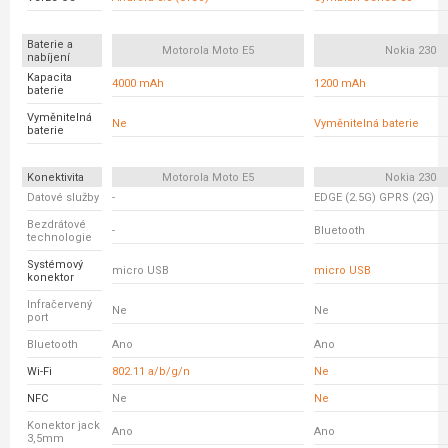
Baterie a
Motorola Moto E5
Nokia 230
nabíjení
Kapacita
4000 mAh
1200 mAh
baterie
Vyměnitelná
Ne
Vyměnitelná baterie
baterie
Konektivita
Motorola Moto E5
Nokia 230
Datové služby
-
EDGE (2.5G) GPRS (2G)
Bezdrátové
-
Bluetooth
technologie
Systémový
micro USB
micro USB
konektor
Infračervený
Ne
Ne
port
Bluetooth
Ano
Ano
Wi-Fi
802.11 a/b/g/n
Ne
NFC
Ne
Ne
Konektor jack
Ano
Ano
3,5mm