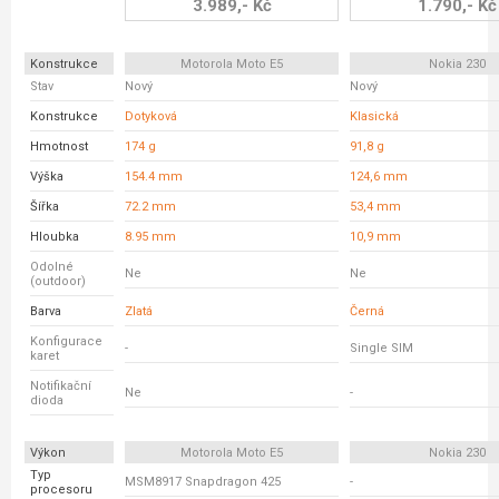
3.989,- Kč
1.790,- Kč
Konstrukce
Motorola Moto E5
Nokia 230
Stav
Nový
Nový
Konstrukce
Dotyková
Klasická
Hmotnost
174 g
91,8 g
Výška
154.4 mm
124,6 mm
Šířka
72.2 mm
53,4 mm
Hloubka
8.95 mm
10,9 mm
Odolné
Ne
Ne
(outdoor)
Barva
Zlatá
Černá
Konfigurace
-
Single SIM
karet
Notifikační
Ne
-
dioda
Výkon
Motorola Moto E5
Nokia 230
Typ
MSM8917 Snapdragon 425
-
procesoru