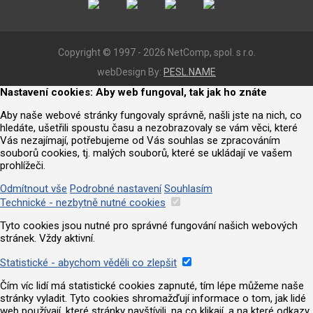
Copyright © 1997 - 2026 NetComp, spol. s r.o.
webDesign By:
PESL.NAME
Nastavení cookies: Aby web fungoval, tak jak ho znáte
Aby naše webové stránky fungovaly správně, našli jste na nich, co
hledáte, ušetřili spoustu času a nezobrazovaly se vám věci, které
Vás nezajímají, potřebujeme od Vás souhlas se zpracováním
souborů cookies, tj. malých souborů, které se ukládají ve vašem
prohlížeči.
Odmítnout vše
Podrobné nastavení
Souhlasím
Technické - nezbytně nutné cookies
Tyto cookies jsou nutné pro správné fungování našich webových
stránek. Vždy aktivní.
Statistické - abychom věděli co zlepšit
Čím víc lidí má statistické cookies zapnuté, tím lépe můžeme naše
stránky vyladit. Tyto cookies shromažďují informace o tom, jak lidé
web používají, které stránky navštívili, na co klikají. a na které odkazy