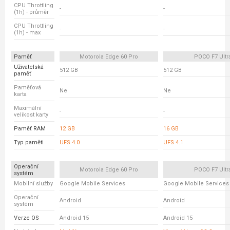
CPU Throttling
-
-
(1h) - průměr
CPU Throttling
-
-
(1h) - max
Paměť
Motorola Edge 60 Pro
POCO F7 Ultr
Uživatelská
512 GB
512 GB
paměť
Paměťová
Ne
Ne
karta
Maximální
-
-
velikost karty
Paměť RAM
12 GB
16 GB
Typ paměti
UFS 4.0
UFS 4.1
Operační
Motorola Edge 60 Pro
POCO F7 Ultr
systém
Mobilní služby
Google Mobile Services
Google Mobile Services
Operační
Android
Android
systém
Verze OS
Android 15
Android 15