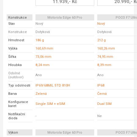
11.939,- Kč
20.990,- K
Konstrukce
Motorola Edge 60 Pro
POCO F7 Ultr
Stav
Nový
Nový
Konstrukce
Dotyková
Dotyková
Hmotnost
186 g
212 g
Výška
160,69 mm
160,26 mm
Šířka
73,06 mm
74,95 mm
Hloubka
8,24 mm
8,39 mm
Odolné
Ano
Ano
(outdoor)
Typ odolnosti
IP69/68MIL STD 810H
IP68
Barva
Zelená
Černá
Konfigurace
Single SIM + eSIM
Dual SIM
karet
Notifikační
-
Ne
dioda
Výkon
Motorola Edge 60 Pro
POCO F7 Ultr