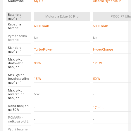
Nadstavba
My UX
Xiaomi HyperOS 2
Baterie a
Motorola Edge 60 Pro
POCO F7 Ultr
nabíjení
Kapacita
6000 mAh
5300 mAh
baterie
Vyměnitelná
Ne
Ne
baterie
Standard
TurboPower
HyperCharge
nabíjení
Max. výkon
drátového
90 W
120 W
nabíjení
Max. výkon
bezdrátového
15 W
50 W
nabíjení
Max. výkon
reverzního
5 W
-
nabíjení
Doba nabíjení
-
17 min.
na 50 %
PCMARK -
-
-
celková výdrž
Výdrž baterie