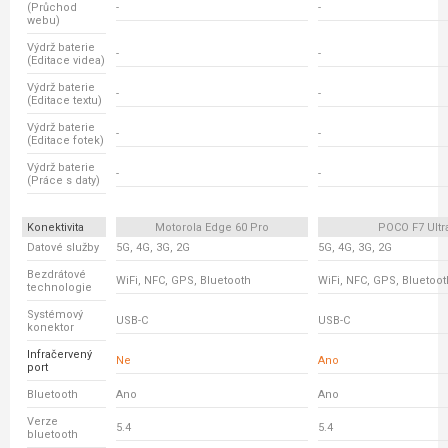
(Průchod
-
-
webu)
Výdrž baterie
-
-
(Editace videa)
Výdrž baterie
-
-
(Editace textu)
Výdrž baterie
-
-
(Editace fotek)
Výdrž baterie
-
-
(Práce s daty)
Konektivita
Motorola Edge 60 Pro
POCO F7 Ultr
Datové služby
5G, 4G, 3G, 2G
5G, 4G, 3G, 2G
Bezdrátové
WiFi, NFC, GPS, Bluetooth
WiFi, NFC, GPS, Bluetoot
technologie
Systémový
USB-C
USB-C
konektor
Infračervený
Ne
Ano
port
Bluetooth
Ano
Ano
Verze
5.4
5.4
bluetooth