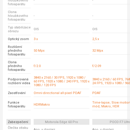
hloubkového
-
-
fotoaparátu
Clona
hloubkového
-
-
fotoaparátu
Typ stabilizace
OIS
OIS
obrazu
Optický zoom
3 x
2,5 x
Rozlišení
předního
50 Mpx
32 Mpx
fotoaparátu
Clona
předního
f/2.0
f/2.09
fotoaparátu
3840 x 2160 / 30 FPS, 1920 x 1080 /
Podporovaná
3840 x 2160 / 60 FPS, 768
60 FPS, 1920 x 1080 / 240 FPS, 1920 x
rozlišení videa
24 FPS, 1920 x 1080 / 96
1080 / 120 FPS
Zaostřování
Omni-directional all-pixel PDAF
PDAF
Funkce
Time-lapse, Slow motion
HDRMakro
fotoaparátu
mód, Makro, HDR
Zabezpečení
Motorola Edge 60 Pro
POCO F7 Ultr
Čtečka otisku
Ano, v displeji
Ano, v displeji