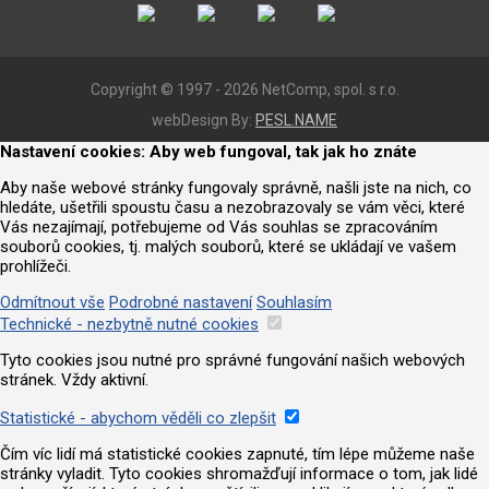
Copyright © 1997 - 2026 NetComp, spol. s r.o.
webDesign By:
PESL.NAME
Nastavení cookies: Aby web fungoval, tak jak ho znáte
Aby naše webové stránky fungovaly správně, našli jste na nich, co
hledáte, ušetřili spoustu času a nezobrazovaly se vám věci, které
Vás nezajímají, potřebujeme od Vás souhlas se zpracováním
souborů cookies, tj. malých souborů, které se ukládají ve vašem
prohlížeči.
Odmítnout vše
Podrobné nastavení
Souhlasím
Technické - nezbytně nutné cookies
Tyto cookies jsou nutné pro správné fungování našich webových
stránek. Vždy aktivní.
Statistické - abychom věděli co zlepšit
Čím víc lidí má statistické cookies zapnuté, tím lépe můžeme naše
stránky vyladit. Tyto cookies shromažďují informace o tom, jak lidé