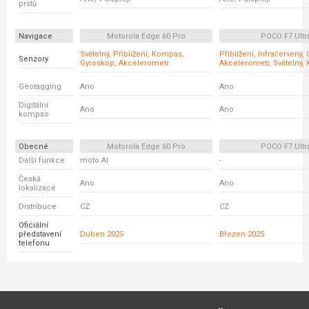
prstů
Navigace
Motorola Edge 60 Pro
POCO F7 Ultr
Světelný, Přiblížení, Kompas,
Přiblížení, Infračervený,
Senzory
Gyroskop, Akcelerometr
Akcelerometr, Světelný
Geotagging
Ano
Ano
Digitální
Ano
Ano
kompas
Obecné
Motorola Edge 60 Pro
POCO F7 Ultr
Další funkce
moto AI
-
Česká
Ano
Ano
lokalizace
Distribuce
CZ
CZ
Oficiální
představení
Duben 2025
Březen 2025
telefonu