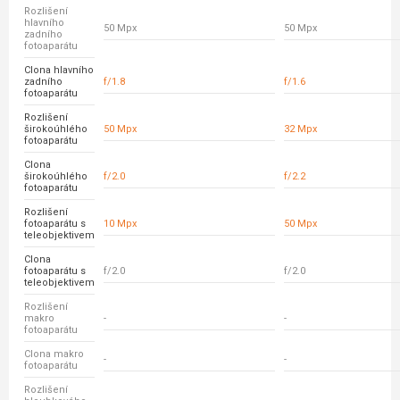
Rozlišení
hlavního
50 Mpx
50 Mpx
zadního
fotoaparátu
Clona hlavního
zadního
f/1.8
f/1.6
fotoaparátu
Rozlišení
širokoúhlého
50 Mpx
32 Mpx
fotoaparátu
Clona
širokoúhlého
f/2.0
f/2.2
fotoaparátu
Rozlišení
fotoaparátu s
10 Mpx
50 Mpx
teleobjektivem
Clona
fotoaparátu s
f/2.0
f/2.0
teleobjektivem
Rozlišení
makro
-
-
fotoaparátu
Clona makro
-
-
fotoaparátu
Rozlišení