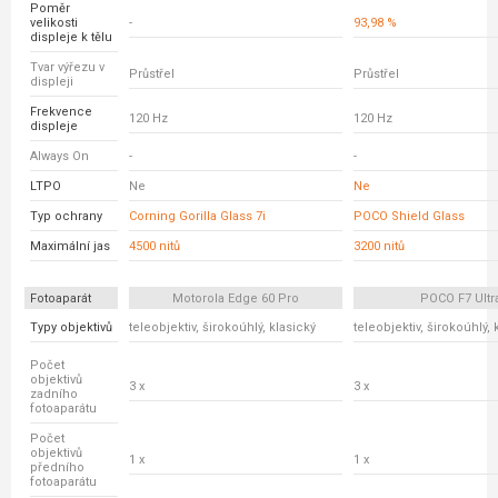
Poměr
velikosti
-
93,98 %
displeje k tělu
Tvar výřezu v
Průstřel
Průstřel
displeji
Frekvence
120 Hz
120 Hz
displeje
Always On
-
-
LTPO
Ne
Ne
Typ ochrany
Corning Gorilla Glass 7i
POCO Shield Glass
Maximální jas
4500 nitů
3200 nitů
Fotoaparát
Motorola Edge 60 Pro
POCO F7 Ultr
Typy objektivů
teleobjektiv, širokoúhlý, klasický
teleobjektiv, širokoúhlý, 
Počet
objektivů
3 x
3 x
zadního
fotoaparátu
Počet
objektivů
1 x
1 x
předního
fotoaparátu