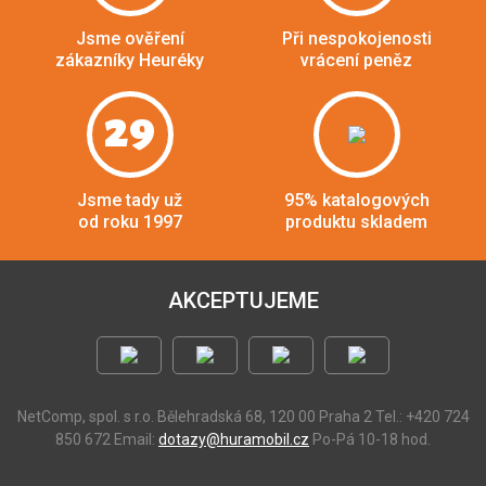
Jsme ověření
Při nespokojenosti
zákazníky Heuréky
vrácení peněz
29
Jsme tady už
95% katalogových
od roku 1997
produktu skladem
AKCEPTUJEME
NetComp, spol. s r.o.
Bělehradská 68, 120 00 Praha 2
Tel.: +420 724
850 672
Email:
dotazy@huramobil.cz
Po-Pá 10-18 hod.