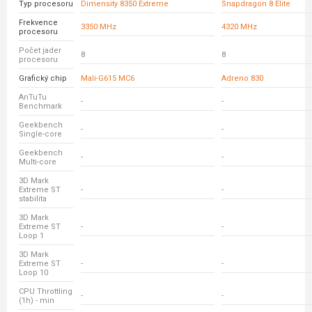
Typ procesoru
Dimensity 8350 Extreme
Snapdragon 8 Elite
Frekvence
3350 MHz
4320 MHz
procesoru
Počet jader
8
8
procesoru
Grafický chip
Mali-G615 MC6
Adreno 830
AnTuTu
-
-
Benchmark
Geekbench
-
-
Single-core
Geekbench
-
-
Multi-core
3D Mark
Extreme ST
-
-
stabilita
3D Mark
Extreme ST
-
-
Loop 1
3D Mark
Extreme ST
-
-
Loop 10
CPU Throttling
-
-
(1h) - min