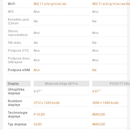
Wi-Fi
802.11 a/b/g/n/ac/ax
802.11 a/b/g/n/ac/ax/b
NFC
Ano
Ano
Konektor jack
Ne
Ne
3,5mm
Stereo
Ano
Ano
reproduktory
FM rádio
Ne
Ne
Podpora OTG
Ano
Ano
Podpora dvou
Ano
Ano
SIM karet
Podpora eSIM
Ano
Ne
Displej
Motorola Edge 60 Pro
POCO F7 Ultr
Úhlopříčka
6.67 "
6.67 "
displeje
Rozlišení
2712 x 1220 bodů
3200 × 1440 bodů
displeje
Technologie
P-OLED
AMOLED
displeje
Typ displeje
OLED
AMOLED