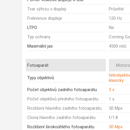
Tvar výřezu v displeji
Průstřel
Frekvence displeje
120 Hz
LTPO
Ne
Typ ochrany
Corning Gor
Maximální jas
4500 nitů
Fotoaparát
Motoro
teleobjektiv
Typy objektivů
klasický
Počet objektivů zadního fotoaparátu
3 x
Počet objektivů předního fotoaparátu
1 x
Rozlišení hlavního zadního fotoaparátu
50 Mpx
Clona hlavního zadního fotoaparátu
f/1.8
Rozlišení širokoúhlého fotoaparátu
50 Mpx