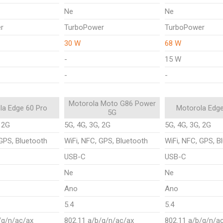
Ne
Ne
r
TurboPower
TurboPower
30 W
68 W
-
15 W
-
-
Motorola Moto G86 Power
la Edge 60 Pro
Motorola Edg
5G
, 2G
5G, 4G, 3G, 2G
5G, 4G, 3G, 2G
 GPS, Bluetooth
WiFi, NFC, GPS, Bluetooth
WiFi, NFC, GPS, B
USB-C
USB-C
Ne
Ne
Ano
Ano
5.4
5.4
/g/n/ac/ax
802.11 a/b/g/n/ac/ax
802.11 a/b/g/n/a