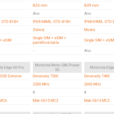
8,65 mm
8,09 mm
Ano
Ano
L STD 810H
IP69/68MIL-STD-810H
IP68/69MIL-STD 
Zelená
Modrá
Single SIM + eSIM +
 + eSIM
Single SIM + eSI
paměťová karta
-
Ano
Motorola Moto G86 Power
la Edge 60 Pro
Motorola Edg
5G
8350 Extreme
Dimensity 7300
Dimensity 7400
2500 MHz
2600 MHz
8
8
 MC6
Mali-G615 MC2
Mali-G615 MC2