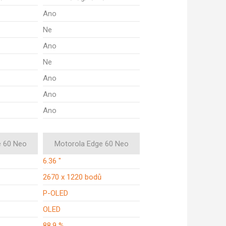
Ano
Ne
Ano
Ne
Ano
Ano
Ano
e 60 Neo
Motorola Edge 60 Neo
6.36 "
2670 x 1220 bodů
P-OLED
OLED
88,9 %