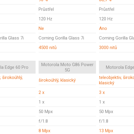
Průstřel
Průstřel
120 Hz
120 Hz
Ne
Ano
illa Glass 7i
Corning Gorilla Glass 7i
Corning Gorilla Gl
4500 nitů
3000 nitů
Motorola Moto G86 Power
la Edge 60 Pro
Motorola Edg
5G
, širokoúhlý,
teleobjektiv, širok
širokoúhlý, klasický
klasický
2 x
3 x
1 x
1 x
50 Mpx
50 Mpx
f/1.8
f/1.8
8 Mpx
13 Mpx