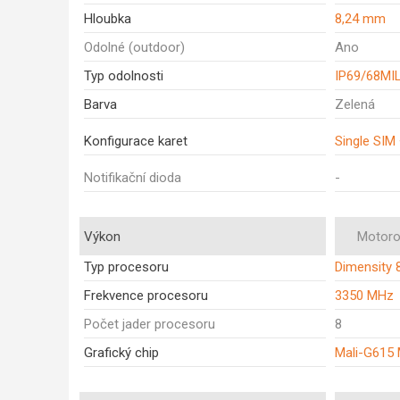
Hloubka
8,24 mm
Odolné (outdoor)
Ano
Typ odolnosti
IP69/68MI
Barva
Zelená
Konfigurace karet
Single SIM
Notifikační dioda
-
Výkon
Motoro
Typ procesoru
Dimensity 
Frekvence procesoru
3350 MHz
Počet jader procesoru
8
Grafický chip
Mali-G615