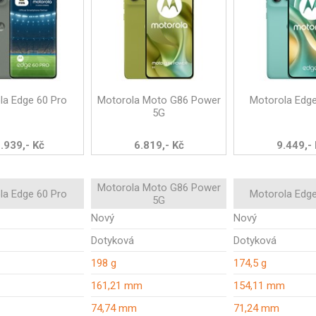
la Edge 60 Pro
Motorola Moto G86 Power
Motorola Edg
5G
.939,- Kč
6.819,- Kč
9.449,-
Motorola Moto G86 Power
la Edge 60 Pro
Motorola Edg
5G
Nový
Nový
Dotyková
Dotyková
198 g
174,5 g
161,21 mm
154,11 mm
74,74 mm
71,24 mm