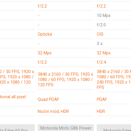
f/2.2
f/2.2
-
10 Mpx
-
f/2.0
Optická
OIS
-
3 x
32 Mpx
32 Mpx
f/2.2
f/2.4
0 / 30 FPS, 1920 x
3840 x 2160 / 30 
3840 x 2160 / 30 FPS, 1920 x
FPS, 1920 x 1080 /
1080 / 60 FPS, 19
1080 / 60 FPS, 1920 x 1080 /
920 x 1080 / 120
240 FPS, 1920 x 1
120 FPS
FPS
ional all-pixel
Quad PDAF
PDAF
Noční mód, HDR
HDR
Motorola Moto G86 Power
la Edge 60 Pro
Motorola Edg