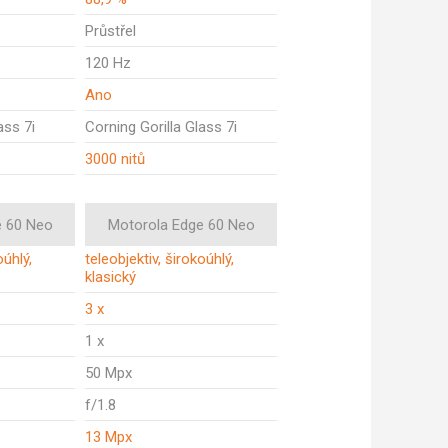
Průstřel
120 Hz
Ano
ass 7i
Corning Gorilla Glass 7i
3000 nitů
e 60 Neo
Motorola Edge 60 Neo
oúhlý,
teleobjektiv, širokoúhlý,
klasický
3 x
1 x
50 Mpx
f/1.8
13 Mpx