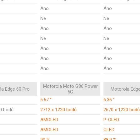
Ano
Ano
Ne
Ne
Ano
Ano
Ne
Ne
Ano
Ano
Ano
Ano
Ano
Ano
Motorola Moto G86 Power
la Edge 60 Pro
Motorola Edg
5G
6.67 "
6.36 "
0 bodů
2712 x 1220 bodů
2670 x 1220 bodů
AMOLED
P-OLED
AMOLED
OLED
90 %
88,9 %