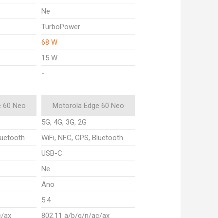
Ne
TurboPower
68 W
15 W
-
e 60 Neo
Motorola Edge 60 Neo
5G, 4G, 3G, 2G
luetooth
WiFi, NFC, GPS, Bluetooth
USB-C
Ne
Ano
5.4
c/ax
802.11 a/b/g/n/ac/ax