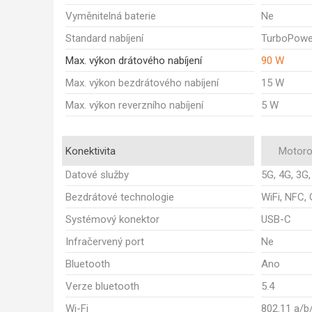
Vyměnitelná baterie
Ne
Standard nabíjení
TurboPowe
Max. výkon drátového nabíjení
90 W
Max. výkon bezdrátového nabíjení
15 W
Max. výkon reverzního nabíjení
5 W
Konektivita
Motoro
Datové služby
5G, 4G, 3G
Bezdrátové technologie
WiFi, NFC,
Systémový konektor
USB-C
Infračervený port
Ne
Bluetooth
Ano
Verze bluetooth
5.4
Wi-Fi
802.11 a/b