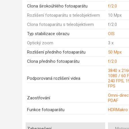
Clona širokoúhlého fotoaparátu
f/2.0
Rozlišení fotoaparátu s teleobjektivem
10 Mpx
Clona fotoaparátu s teleobjektivem
f/2.0
Typ stabilizace obrazu
OIS
Optický zoom
3 x
Rozlišení předního fotoaparátu
50 Mpx
Clona předního fotoaparátu
f/2.0
3840 x 216
1080 / 60 
Podporovaná rozlišení videa
240 FPS, 1
FPS
Omni-direct
Zaostřování
PDAF
Funkce fotoaparátu
HDRMakro
Zabezpečení
Motoro