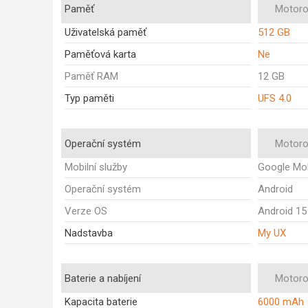
Paměť
Motoro
Uživatelská paměť
512 GB
Paměťová karta
Ne
Paměť RAM
12 GB
Typ paměti
UFS 4.0
Operační systém
Motoro
Mobilní služby
Google Mob
Operační systém
Android
Verze OS
Android 15
Nadstavba
My UX
Baterie a nabíjení
Motoro
Kapacita baterie
6000 mAh