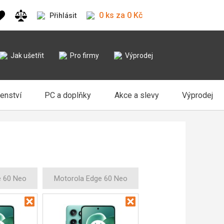
0 ks za 0 Kč
Přihlásit
Jak ušetřit
Pro firmy
Výprodej
šenství
PC a doplňky
Akce a slevy
Výprodej
e 60 Neo
Motorola Edge 60 Neo