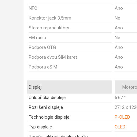
NFC
Ano
Konektor jack 3,5mm
Ne
Stereo reproduktory
Ano
FM rádio
Ne
Podpora OTG
Ano
Podpora dvou SIM karet
Ano
Podpora eSIM
Ano
Displej
Motoro
Úhlopříčka displeje
6.67 "
Rozlišení displeje
2712 x 122
Technologie displeje
P-OLED
Typ displeje
OLED
Poměr velikosti displeje k tělu
-