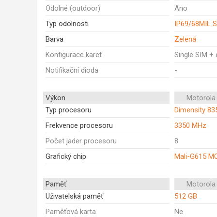
Odolné (outdoor)
Ano
Typ odolnosti
IP69/68MIL 
Barva
Zelená
Konfigurace karet
Single SIM +
Notifikační dioda
-
Výkon
Motorola
Typ procesoru
Dimensity 83
Frekvence procesoru
3350 MHz
Počet jader procesoru
8
Grafický chip
Mali-G615 M
Paměť
Motorola
Uživatelská paměť
512 GB
Paměťová karta
Ne