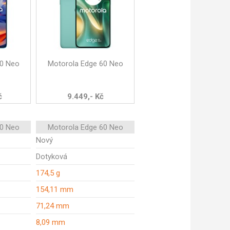
50 Neo
Motorola Edge 60 Neo
č
9.449,- Kč
50 Neo
Motorola Edge 60 Neo
Nový
Dotyková
174,5 g
154,11 mm
71,24 mm
8,09 mm