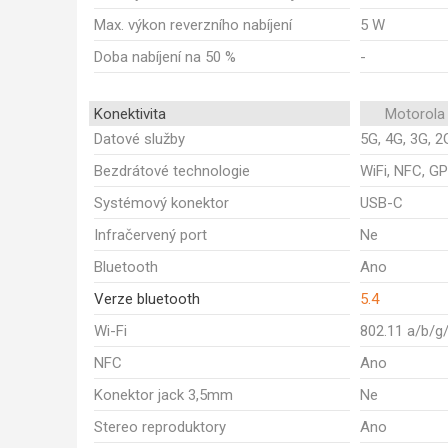
Max. výkon reverzního nabíjení
5 W
Doba nabíjení na 50 %
-
Konektivita
Motorola
Datové služby
5G, 4G, 3G, 2
Bezdrátové technologie
WiFi, NFC, GP
Systémový konektor
USB-C
Infračervený port
Ne
Bluetooth
Ano
Verze bluetooth
5.4
Wi-Fi
802.11 a/b/g
NFC
Ano
Konektor jack 3,5mm
Ne
Stereo reproduktory
Ano