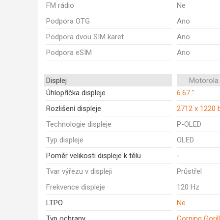
FM rádio
Ne
Podpora OTG
Ano
Podpora dvou SIM karet
Ano
Podpora eSIM
Ano
Displej
Motorola
Úhlopříčka displeje
6.67 "
Rozlišení displeje
2712 x 1220 
Technologie displeje
P-OLED
Typ displeje
OLED
Poměr velikosti displeje k tělu
-
Tvar výřezu v displeji
Průstřel
Frekvence displeje
120 Hz
LTPO
Ne
Typ ochrany
Corning Goril