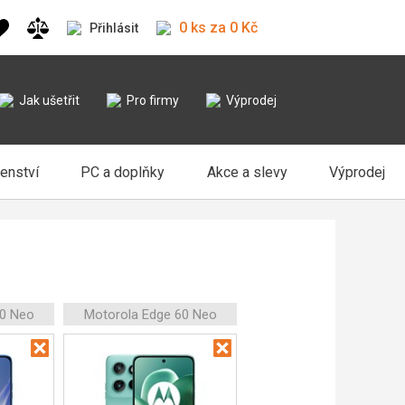
0 ks za 0 Kč
Přihlásit
Jak ušetřit
Pro firmy
Výprodej
šenství
PC a doplňky
Akce a slevy
Výprodej
50 Neo
Motorola Edge 60 Neo