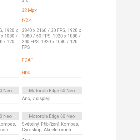
3 x
32 Mpx
f/2.4
S, 1920 x
3840 x 2160 / 30 FPS, 1920 x
 x 1080 /
1080 / 60 FPS, 1920 x 1080 /
0 / 120
240 FPS, 1920 x 1080 / 120
FPS
PDAF
HDR
50 Neo
Motorola Edge 60 Neo
Ano, v displeji
50 Neo
Motorola Edge 60 Neo
, Kompas,
Světelný, Přiblížení, Kompas,
metr
Gyroskop, Akcelerometr
Ano