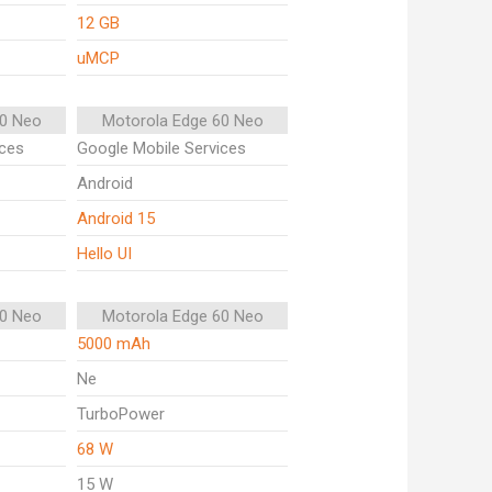
12 GB
uMCP
50 Neo
Motorola Edge 60 Neo
ices
Google Mobile Services
Android
Android 15
Hello UI
50 Neo
Motorola Edge 60 Neo
5000 mAh
Ne
TurboPower
68 W
15 W