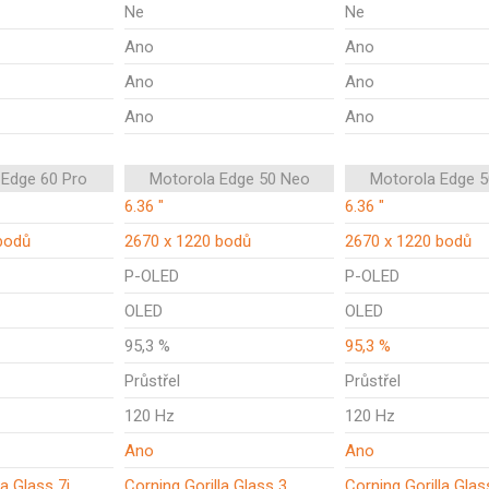
Ne
Ne
Ano
Ano
Ano
Ano
Ano
Ano
 Edge 60 Pro
Motorola Edge 50 Neo
Motorola Edge 
6.36 "
6.36 "
bodů
2670 x 1220 bodů
2670 x 1220 bodů
P-OLED
P-OLED
OLED
OLED
95,3 %
95,3 %
Průstřel
Průstřel
120 Hz
120 Hz
Ano
Ano
la Glass 7i
Corning Gorilla Glass 3
Corning Gorilla Glas