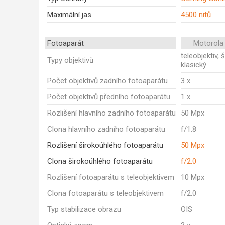
Maximální jas
4500 nitů
Fotoaparát
Motorola
teleobjektiv, 
Typy objektivů
klasický
Počet objektivů zadního fotoaparátu
3 x
Počet objektivů předního fotoaparátu
1 x
Rozlišení hlavního zadního fotoaparátu
50 Mpx
Clona hlavního zadního fotoaparátu
f/1.8
Rozlišení širokoúhlého fotoaparátu
50 Mpx
Clona širokoúhlého fotoaparátu
f/2.0
Rozlišení fotoaparátu s teleobjektivem
10 Mpx
Clona fotoaparátu s teleobjektivem
f/2.0
Typ stabilizace obrazu
OIS