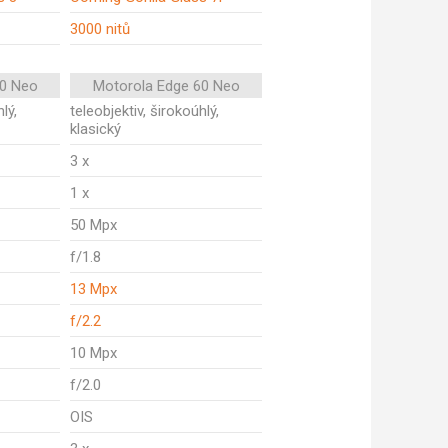
3000 nitů
50 Neo
Motorola Edge 60 Neo
lý,
teleobjektiv, širokoúhlý,
klasický
3 x
1 x
50 Mpx
f/1.8
13 Mpx
f/2.2
10 Mpx
f/2.0
OIS