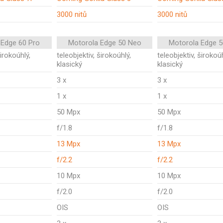
3000 nitů
3000 nitů
 Edge 60 Pro
Motorola Edge 50 Neo
Motorola Edge 
širokoúhlý,
teleobjektiv, širokoúhlý,
teleobjektiv, širokoúh
klasický
klasický
3 x
3 x
1 x
1 x
50 Mpx
50 Mpx
f/1.8
f/1.8
13 Mpx
13 Mpx
f/2.2
f/2.2
10 Mpx
10 Mpx
f/2.0
f/2.0
OIS
OIS