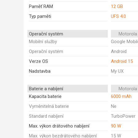
Paměť RAM
12 GB
Typ paměti
UFS 4.0
Operační systém
Motorola
Mobilní služby
Google Mobil
Operační systém
Android
Verze OS
Android 15
Nadstavba
My UX
Baterie a nabíjení
Motorola
Kapacita baterie
6000 mAh
Vyměnitelná baterie
Ne
Standard nabíjení
TurboPower
Max. výkon drátového nabíjení
90 W
Max. výkon bezdrátového nabíjení
15 W