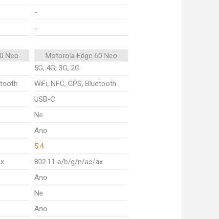
-
-
50 Neo
Motorola Edge 60 Neo
5G, 4G, 3G, 2G
etooth
WiFi, NFC, GPS, Bluetooth
USB-C
Ne
Ano
5.4
ax
802.11 a/b/g/n/ac/ax
Ano
Ne
Ano