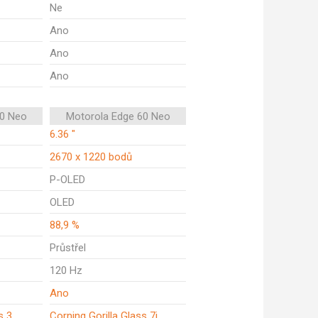
Ne
Ano
Ano
Ano
50 Neo
Motorola Edge 60 Neo
6.36 "
2670 x 1220 bodů
P-OLED
OLED
88,9 %
Průstřel
120 Hz
Ano
s 3
Corning Gorilla Glass 7i