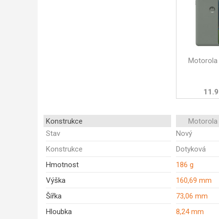
Motorola
11.9
Konstrukce
Motorola
Stav
Nový
Konstrukce
Dotyková
Hmotnost
186 g
Výška
160,69 mm
Šířka
73,06 mm
Hloubka
8,24 mm