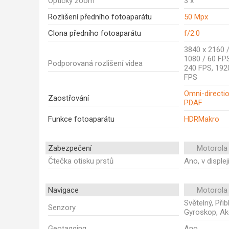
Optický zoom
3 x
Rozlišení předního fotoaparátu
50 Mpx
Clona předního fotoaparátu
f/2.0
3840 x 2160 /
1080 / 60 FPS
Podporovaná rozlišení videa
240 FPS, 192
FPS
Omni-direction
Zaostřování
PDAF
Funkce fotoaparátu
HDRMakro
Zabezpečení
Motorola
Čtečka otisku prstů
Ano, v displej
Navigace
Motorola
Světelný, Při
Senzory
Gyroskop, Ak
Geotagging
Ano