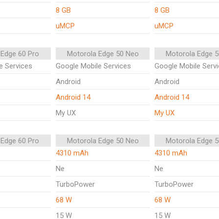
8 GB
8 GB
uMCP
uMCP
 Edge 60 Pro
Motorola Edge 50 Neo
Motorola Edge 
e Services
Google Mobile Services
Google Mobile Serv
Android
Android
Android 14
Android 14
My UX
My UX
 Edge 60 Pro
Motorola Edge 50 Neo
Motorola Edge 
4310 mAh
4310 mAh
Ne
Ne
TurboPower
TurboPower
68 W
68 W
15 W
15 W