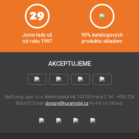
29
Jsme tady už
95% katalogových
od roku 1997
produktu skladem
AKCEPTUJEME
NetComp, spol. s r.o.
Bělehradská 68, 120 00 Praha 2
Tel.: +420 724
850 672
Email:
dotazy@huramobil.cz
Po-Pá 10-18 hod.