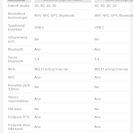
Datové služby
5G, 4G, 3G, 2G
5G, 4G, 3G, 2G
Bezdrátové
WiFi, NFC, GPS, Bluetooth
WiFi, NFC, GPS, Bluetoot
technologie
Systémový
USB-C
USB-C
konektor
Infračervený
Ne
Ne
port
Bluetooth
Ano
Ano
Verze
5.4
5.4
bluetooth
Wi-Fi
802.11 a/b/g/n/ac/ax
802.11 a/b/g/n/ac/ax
NFC
Ano
Ano
Konektor jack
Ne
Ne
3,5mm
Stereo
Ano
Ano
reproduktory
FM rádio
Ne
Ne
Podpora OTG
Ano
Ano
Podpora dvou
Ano
Ano
SIM karet