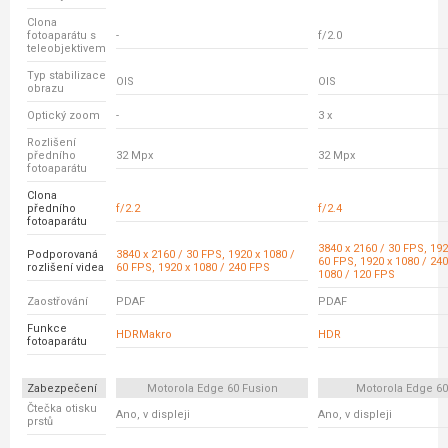
Clona
fotoaparátu s
-
f/2.0
teleobjektivem
Typ stabilizace
OIS
OIS
obrazu
Optický zoom
-
3 x
Rozlišení
předního
32 Mpx
32 Mpx
fotoaparátu
Clona
předního
f/2.2
f/2.4
fotoaparátu
3840 x 2160 / 30 FPS, 192
Podporovaná
3840 x 2160 / 30 FPS, 1920 x 1080 /
60 FPS, 1920 x 1080 / 240
rozlišení videa
60 FPS, 1920 x 1080 / 240 FPS
1080 / 120 FPS
Zaostřování
PDAF
PDAF
Funkce
HDRMakro
HDR
fotoaparátu
Zabezpečení
Motorola Edge 60 Fusion
Motorola Edge 6
Čtečka otisku
Ano, v displeji
Ano, v displeji
prstů