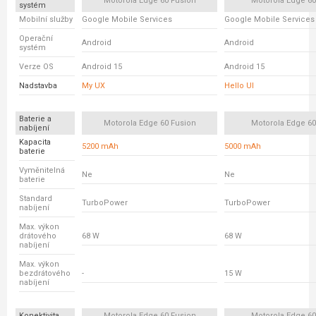
Motorola Edge 60 Fusion
Motorola Edge 6
systém
Mobilní služby
Google Mobile Services
Google Mobile Services
Operační
Android
Android
systém
Verze OS
Android 15
Android 15
Nadstavba
My UX
Hello UI
Baterie a
Motorola Edge 60 Fusion
Motorola Edge 6
nabíjení
Kapacita
5200 mAh
5000 mAh
baterie
Vyměnitelná
Ne
Ne
baterie
Standard
TurboPower
TurboPower
nabíjení
Max. výkon
drátového
68 W
68 W
nabíjení
Max. výkon
bezdrátového
-
15 W
nabíjení
Konektivita
Motorola Edge 60 Fusion
Motorola Edge 6