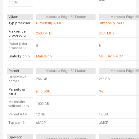
-
Ano
dioda
Výkon
Motorola Edge 60 Fusion
Motorola Edge 6
Typ procesoru
Dimensity 7300
Dimensity 7400
Frekvence
2500 MHz
2600 MHz
procesoru
Počet jader
8
8
procesoru
Grafický chip
Mali-G615
Mali-G615 MC2
Paměť
Motorola Edge 60 Fusion
Motorola Edge 6
Uživatelská
256 GB
256 GB
paměť
Paměťová
microSD
Ne
karta
Maximální
1000 GB
-
velikost karty
Paměť RAM
12 GB
12 GB
Typ paměti
uMCP
uMCP
Operační