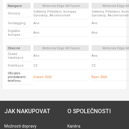
Navigace
Motorola Edge 60 Fusion
Motorola Edge 6
Světelný, Přiblížení, Kompas,
Světelný, Přiblížení, Ko
Senzory
Gyroskop, Akcelerometr
Gyroskop, Akcelerometr
Geotagging
Ano
Ano
Digitální
Ano
Ano
kompas
Obecné
Motorola Edge 60 Fusion
Motorola Edge 6
Česká
Ano
Ano
lokalizace
Distribuce
CZ
CZ
Oficiální
představení
Duben 2025
Říjen 2025
telefonu
JAK NAKUPOVAT
O SPOLEČNOSTI
Možnosti dopravy
Kariéra