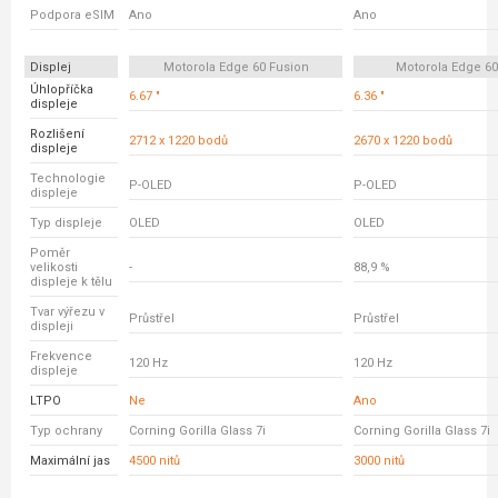
Podpora eSIM
Ano
Ano
Displej
Motorola Edge 60 Fusion
Motorola Edge 6
Úhlopříčka
6.67 "
6.36 "
displeje
Rozlišení
2712 x 1220 bodů
2670 x 1220 bodů
displeje
Technologie
P-OLED
P-OLED
displeje
Typ displeje
OLED
OLED
Poměr
velikosti
-
88,9 %
displeje k tělu
Tvar výřezu v
Průstřel
Průstřel
displeji
Frekvence
120 Hz
120 Hz
displeje
LTPO
Ne
Ano
Typ ochrany
Corning Gorilla Glass 7i
Corning Gorilla Glass 7i
Maximální jas
4500 nitů
3000 nitů