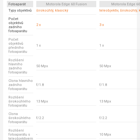
Fotoaparát
Motorola Edge 60 Fusion
Motorola Edge 6
Typy objektivů
širokoúhlý, klasický
teleobjektiv, širokoúhlý, 
Počet
objektivů
2 x
3 x
zadního
fotoaparátu
Počet
objektivů
1 x
1 x
předního
fotoaparátu
Rozlišení
hlavního
50 Mpx
50 Mpx
zadního
fotoaparátu
Clona hlavního
zadního
f/1.8
f/1.8
fotoaparátu
Rozlišení
širokoúhlého
13 Mpx
13 Mpx
fotoaparátu
Clona
širokoúhlého
f/2.2
f/2.2
fotoaparátu
Rozlišení
fotoaparátu s
-
10 Mpx
teleobjektivem