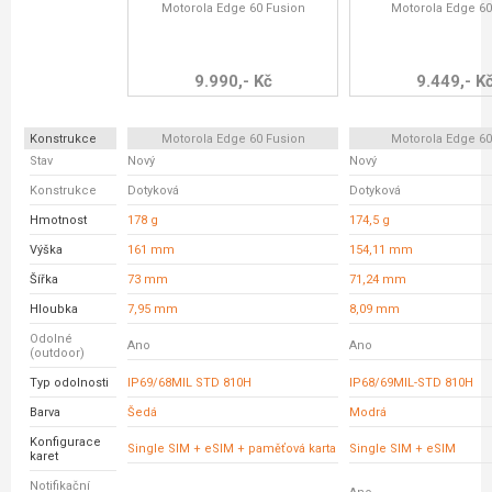
Motorola Edge 60 Fusion
Motorola Edge 6
9.990,- Kč
9.449,- K
Konstrukce
Motorola Edge 60 Fusion
Motorola Edge 6
Stav
Nový
Nový
Konstrukce
Dotyková
Dotyková
Hmotnost
178 g
174,5 g
Výška
161 mm
154,11 mm
Šířka
73 mm
71,24 mm
Hloubka
7,95 mm
8,09 mm
Odolné
Ano
Ano
(outdoor)
Typ odolnosti
IP69/68MIL STD 810H
IP68/69MIL-STD 810H
Barva
Šedá
Modrá
Konfigurace
Single SIM + eSIM + paměťová karta
Single SIM + eSIM
karet
Notifikační