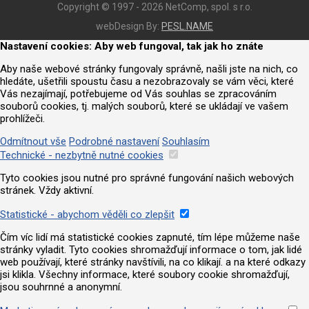
Copyright © 1997 - 2026 NetComp, spol. s r.o.
webDesign By:
PESL.NAME
Nastavení cookies: Aby web fungoval, tak jak ho znáte
Aby naše webové stránky fungovaly správně, našli jste na nich, co
hledáte, ušetřili spoustu času a nezobrazovaly se vám věci, které
Vás nezajímají, potřebujeme od Vás souhlas se zpracováním
souborů cookies, tj. malých souborů, které se ukládají ve vašem
prohlížeči.
Odmítnout vše
Podrobné nastavení
Souhlasím
Technické - nezbytně nutné cookies
Tyto cookies jsou nutné pro správné fungování našich webových
stránek. Vždy aktivní.
Statistické - abychom věděli co zlepšit
Čím víc lidí má statistické cookies zapnuté, tím lépe můžeme naše
stránky vyladit. Tyto cookies shromažďují informace o tom, jak lidé
web používají, které stránky navštívili, na co klikají. a na které odkazy
jsi klikla. Všechny informace, které soubory cookie shromažďují,
jsou souhrnné a anonymní.