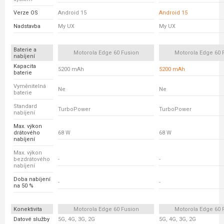
Verze OS
Android 15
Android 15
Nadstavba
My UX
My UX
Baterie a
Motorola Edge 60 Fusion
Motorola Edge 60 
nabíjení
Kapacita
5200 mAh
5200 mAh
baterie
Vyměnitelná
Ne
Ne
baterie
Standard
TurboPower
TurboPower
nabíjení
Max. výkon
drátového
68 W
68 W
nabíjení
Max. výkon
bezdrátového
-
-
nabíjení
Doba nabíjení
-
-
na 50 %
Konektivita
Motorola Edge 60 Fusion
Motorola Edge 60 
Datové služby
5G, 4G, 3G, 2G
5G, 4G, 3G, 2G