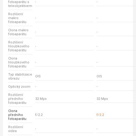
fotoaparátu s
-
-
teleobjektivem
Rozlišení
makro
-
-
fotoaparátu
Clona makro
-
-
fotoaparátu
Rozlišení
hloubkového
-
-
fotoaparátu
Clona
hloubkového
-
-
fotoaparátu
Typ stabilizace
OIS
OIS
obrazu
Optický zoom
-
-
Rozlišení
předního
32 Mpx
32 Mpx
fotoaparátu
Clona
předního
f/2.2
f/2.2
fotoaparátu
Rozlišení
-
-
videa