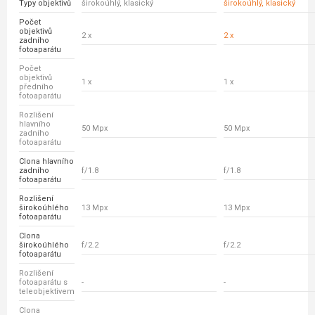
Typy objektivů
širokoúhlý, klasický
širokoúhlý, klasický
Počet
objektivů
2 x
2 x
zadního
fotoaparátu
Počet
objektivů
1 x
1 x
předního
fotoaparátu
Rozlišení
hlavního
50 Mpx
50 Mpx
zadního
fotoaparátu
Clona hlavního
zadního
f/1.8
f/1.8
fotoaparátu
Rozlišení
širokoúhlého
13 Mpx
13 Mpx
fotoaparátu
Clona
širokoúhlého
f/2.2
f/2.2
fotoaparátu
Rozlišení
fotoaparátu s
-
-
teleobjektivem
Clona