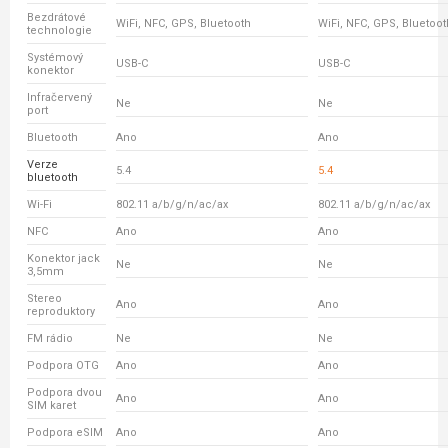
Bezdrátové
WiFi, NFC, GPS, Bluetooth
WiFi, NFC, GPS, Bluetoot
technologie
Systémový
USB-C
USB-C
konektor
Infračervený
Ne
Ne
port
Bluetooth
Ano
Ano
Verze
5.4
5.4
bluetooth
Wi-Fi
802.11 a/b/g/n/ac/ax
802.11 a/b/g/n/ac/ax
NFC
Ano
Ano
Konektor jack
Ne
Ne
3,5mm
Stereo
Ano
Ano
reproduktory
FM rádio
Ne
Ne
Podpora OTG
Ano
Ano
Podpora dvou
Ano
Ano
SIM karet
Podpora eSIM
Ano
Ano