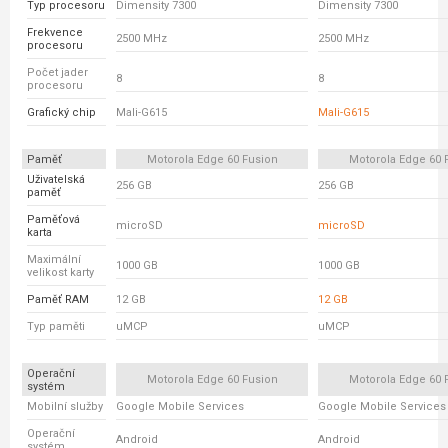
Typ procesoru
Dimensity 7300
Dimensity 7300
Frekvence
2500 MHz
2500 MHz
procesoru
Počet jader
8
8
procesoru
Grafický chip
Mali-G615
Mali-G615
Paměť
Motorola Edge 60 Fusion
Motorola Edge 60 
Uživatelská
256 GB
256 GB
paměť
Paměťová
microSD
microSD
karta
Maximální
1000 GB
1000 GB
velikost karty
Paměť RAM
12 GB
12 GB
Typ paměti
uMCP
uMCP
Operační
Motorola Edge 60 Fusion
Motorola Edge 60 
systém
Mobilní služby
Google Mobile Services
Google Mobile Services
Operační
Android
Android
systém