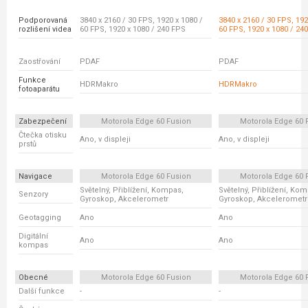
Podporovaná
3840 x 2160 / 30 FPS, 1920 x 1080 /
3840 x 2160 / 30 FPS, 192
rozlišení videa
60 FPS, 1920 x 1080 / 240 FPS
60 FPS, 1920 x 1080 / 24
Zaostřování
PDAF
PDAF
Funkce
HDRMakro
HDRMakro
fotoaparátu
Zabezpečení
Motorola Edge 60 Fusion
Motorola Edge 60 
Čtečka otisku
Ano, v displeji
Ano, v displeji
prstů
Navigace
Motorola Edge 60 Fusion
Motorola Edge 60 
Světelný, Přiblížení, Kompas,
Světelný, Přiblížení, Ko
Senzory
Gyroskop, Akcelerometr
Gyroskop, Akcelerometr
Geotagging
Ano
Ano
Digitální
Ano
Ano
kompas
Obecné
Motorola Edge 60 Fusion
Motorola Edge 60 
Další funkce
-
-