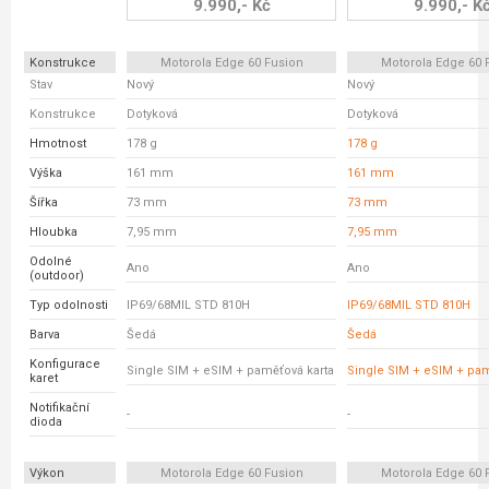
9.990,- Kč
9.990,- K
Konstrukce
Motorola Edge 60 Fusion
Motorola Edge 60 
Stav
Nový
Nový
Konstrukce
Dotyková
Dotyková
Hmotnost
178 g
178 g
Výška
161 mm
161 mm
Šířka
73 mm
73 mm
Hloubka
7,95 mm
7,95 mm
Odolné
Ano
Ano
(outdoor)
Typ odolnosti
IP69/68MIL STD 810H
IP69/68MIL STD 810H
Barva
Šedá
Šedá
Konfigurace
Single SIM + eSIM + paměťová karta
Single SIM + eSIM + pam
karet
Notifikační
-
-
dioda
Výkon
Motorola Edge 60 Fusion
Motorola Edge 60 