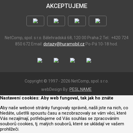
AKCEPTUJEME
NetComp, spol. s r.o.
Bělehradská 68, 120 00 Praha 2
Tel.: +420 724
850 672
Email:
dotazy@huramobil.cz
Po-Pá 10-18 hod.
Copyright © 1997 - 2026 NetComp, spol. s r.o.
webDesign By:
PESL.NAME
Nastavení cookies: Aby web fungoval, tak jak ho znáte
Aby naše webové stránky fungovaly správně, našli jste na nich, co
hledáte, ušetřili spoustu času a nezobrazovaly se vám věci, které
Vás nezajímají, potřebujeme od Vás souhlas se zpracováním
souborů cookies, tj. malých souborů, které se ukládají ve vašem
prohlížeči.