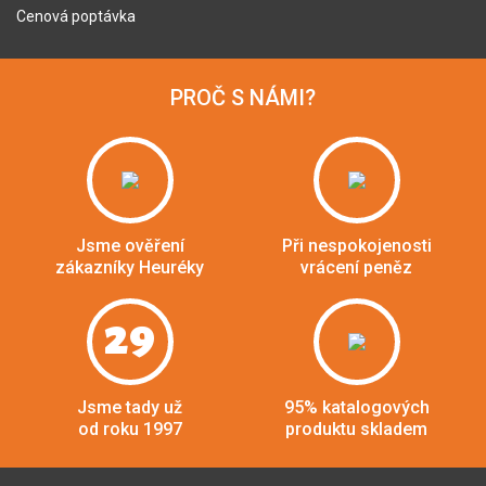
Cenová poptávka
PROČ S NÁMI?
Jsme ověření
Při nespokojenosti
zákazníky Heuréky
vrácení peněz
29
Jsme tady už
95% katalogových
od roku 1997
produktu skladem