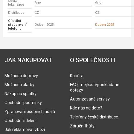
Česká
Ano
Ano
lokalizace
Distribuce
CZ
CZ
Oficiální
představení
Duben 2025
Duben 2025
telefonu
JAK NAKUPOVAT
O SPOLEČNOSTI
Možnosti dopravy
Kariéra
Možnosti platby
FAQ - nejčastěji pokládané
dotazy
Nákup na splátky
Autorizované servisy
Obchodní podmínky
Kde nás najdete?
Zpracování osobních údajů
Telefony české distribuce
Obchodní sdělení
Záruční lhůty
Jak reklamovat zboží