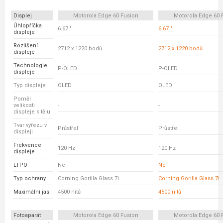
Displej
Motorola Edge 60 Fusion
Motorola Edge 60 
Úhlopříčka
6.67 "
6.67 "
displeje
Rozlišení
2712 x 1220 bodů
2712 x 1220 bodů
displeje
Technologie
P-OLED
P-OLED
displeje
Typ displeje
OLED
OLED
Poměr
velikosti
-
-
displeje k tělu
Tvar výřezu v
Průstřel
Průstřel
displeji
Frekvence
120 Hz
120 Hz
displeje
LTPO
Ne
Ne
Typ ochrany
Corning Gorilla Glass 7i
Corning Gorilla Glass 7i
Maximální jas
4500 nitů
4500 nitů
Fotoaparát
Motorola Edge 60 Fusion
Motorola Edge 60 