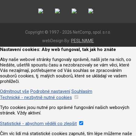
Copyright © 1997 - 2026 NetComp, spol. s r.o.
webDesign By:
PESL.NAME
Nastavení cookies: Aby web fungoval, tak jak ho znáte
Aby naše webové stránky fungovaly správně, našli jste na nich, co
hledáte, ušetřili spoustu času a nezobrazovaly se vám věci, které
Vás nezajímají, potřebujeme od Vás souhlas se zpracováním
souborů cookies, tj. malých souborů, které se ukládají ve vašem
prohlížeči.
Odmítnout vše
Podrobné nastavení
Souhlasím
Technické - nezbytně nutné cookies
Tyto cookies jsou nutné pro správné fungování našich webových
stránek. Vždy aktivní.
Statistické - abychom věděli co zlepšit
Čím víc lidí má statistické cookies zapnuté, tím lépe můžeme naše