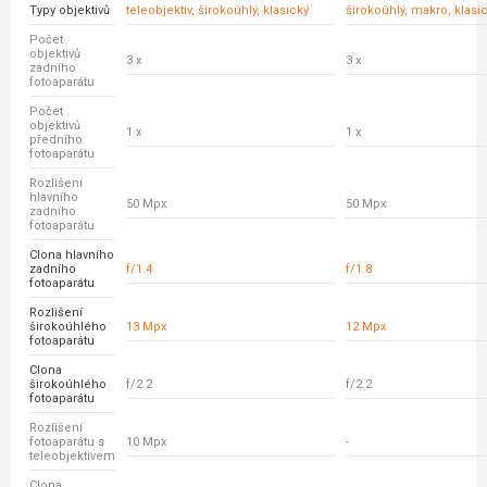
Typy objektivů
teleobjektiv, širokoúhlý, klasický
širokoúhlý, makro, klasi
Počet
objektivů
3 x
3 x
zadního
fotoaparátu
Počet
objektivů
1 x
1 x
předního
fotoaparátu
Rozlišení
hlavního
50 Mpx
50 Mpx
zadního
fotoaparátu
Clona hlavního
zadního
f/1.4
f/1.8
fotoaparátu
Rozlišení
širokoúhlého
13 Mpx
12 Mpx
fotoaparátu
Clona
širokoúhlého
f/2.2
f/2.2
fotoaparátu
Rozlišení
fotoaparátu s
10 Mpx
-
teleobjektivem
Clona