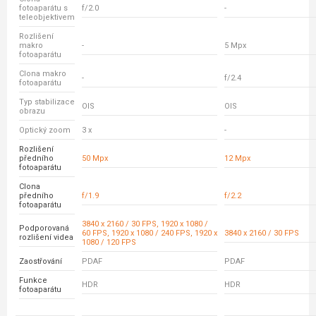
fotoaparátu s
f/2.0
-
teleobjektivem
Rozlišení
makro
-
5 Mpx
fotoaparátu
Clona makro
-
f/2.4
fotoaparátu
Typ stabilizace
OIS
OIS
obrazu
Optický zoom
3 x
-
Rozlišení
předního
50 Mpx
12 Mpx
fotoaparátu
Clona
předního
f/1.9
f/2.2
fotoaparátu
3840 x 2160 / 30 FPS, 1920 x 1080 /
Podporovaná
60 FPS, 1920 x 1080 / 240 FPS, 1920 x
3840 x 2160 / 30 FPS
rozlišení videa
1080 / 120 FPS
Zaostřování
PDAF
PDAF
Funkce
HDR
HDR
fotoaparátu