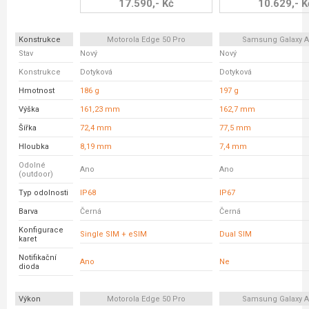
17.590,- Kč
10.629,- K
Konstrukce
Motorola Edge 50 Pro
Samsung Galaxy A
Stav
Nový
Nový
Konstrukce
Dotyková
Dotyková
Hmotnost
186 g
197 g
Výška
161,23 mm
162,7 mm
Šířka
72,4 mm
77,5 mm
Hloubka
8,19 mm
7,4 mm
Odolné
Ano
Ano
(outdoor)
Typ odolnosti
IP68
IP67
Barva
Černá
Černá
Konfigurace
Single SIM + eSIM
Dual SIM
karet
Notifikační
Ano
Ne
dioda
Výkon
Motorola Edge 50 Pro
Samsung Galaxy A