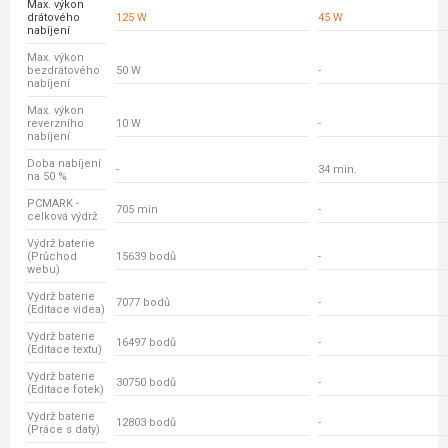
Max. výkon
drátového
125 W
45 W
nabíjení
Max. výkon
bezdrátového
50 W
-
nabíjení
Max. výkon
reverzního
10 W
-
nabíjení
Doba nabíjení
-
34 min.
na 50 %
PCMARK -
705 min
-
celková výdrž
Výdrž baterie
(Průchod
15639 bodů
-
webu)
Výdrž baterie
7077 bodů
-
(Editace videa)
Výdrž baterie
16497 bodů
-
(Editace textu)
Výdrž baterie
30750 bodů
-
(Editace fotek)
Výdrž baterie
12803 bodů
-
(Práce s daty)