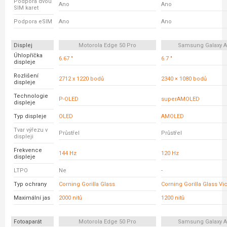
Podpora dvou
Ano
Ano
SIM karet
Podpora eSIM
Ano
Ano
Displej
Motorola Edge 50 Pro
Samsung Galaxy A
Úhlopříčka
6.67 "
6.7 "
displeje
Rozlišení
2712 x 1220 bodů
2340 × 1080 bodů
displeje
Technologie
P-OLED
superAMOLED
displeje
Typ displeje
OLED
AMOLED
Tvar výřezu v
Průstřel
Průstřel
displeji
Frekvence
144 Hz
120 Hz
displeje
LTPO
Ne
-
Typ ochrany
Corning Gorilla Glass
Corning Gorilla Glass Vi
Maximální jas
2000 nitů
1200 nitů
Fotoaparát
Motorola Edge 50 Pro
Samsung Galaxy A