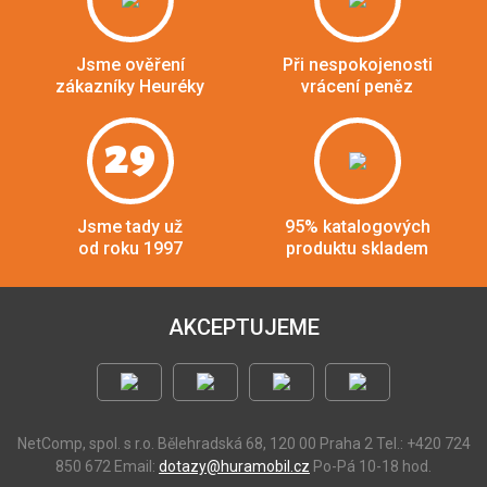
Jsme ověření
Při nespokojenosti
zákazníky Heuréky
vrácení peněz
29
Jsme tady už
95% katalogových
od roku 1997
produktu skladem
AKCEPTUJEME
NetComp, spol. s r.o.
Bělehradská 68, 120 00 Praha 2
Tel.: +420 724
850 672
Email:
dotazy@huramobil.cz
Po-Pá 10-18 hod.