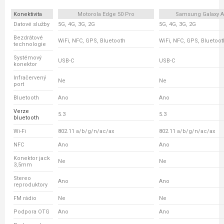
Konektivita
Motorola Edge 50 Pro
Samsung Galaxy A
Datové služby
5G, 4G, 3G, 2G
5G, 4G, 3G, 2G
Bezdrátové
WiFi, NFC, GPS, Bluetooth
WiFi, NFC, GPS, Bluetoot
technologie
Systémový
USB-C
USB-C
konektor
Infračervený
Ne
Ne
port
Bluetooth
Ano
Ano
Verze
5.3
5.3
bluetooth
Wi-Fi
802.11 a/b/g/n/ac/ax
802.11 a/b/g/n/ac/ax
NFC
Ano
Ano
Konektor jack
Ne
Ne
3,5mm
Stereo
Ano
Ano
reproduktory
FM rádio
Ne
Ne
Podpora OTG
Ano
Ano