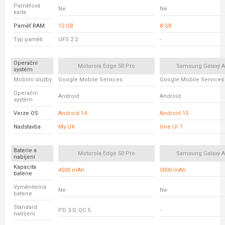
Paměťová
Ne
Ne
karta
Paměť RAM
12 GB
8 GB
Typ paměti
UFS 2.2
-
Operační
Motorola Edge 50 Pro
Samsung Galaxy A
systém
Mobilní služby
Google Mobile Services
Google Mobile Services
Operační
Android
Android
systém
Verze OS
Android 14
Android 15
Nadstavba
My UX
One UI 7
Baterie a
Motorola Edge 50 Pro
Samsung Galaxy A
nabíjení
Kapacita
4500 mAh
5000 mAh
baterie
Vyměnitelná
Ne
Ne
baterie
Standard
PD 3.0; QC 5
-
nabíjení