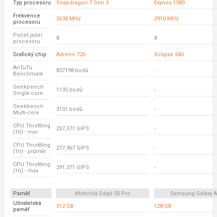
Typ procesoru
Snapdragon 7 Gen 3
Exynos 1580
Frekvence
2630 MHz
2910 MHz
procesoru
Počet jader
8
8
procesoru
Grafický chip
Adreno 720
Xclipse 540
AnTuTu
837198 bodů
-
Benchmark
Geekbench
1135 bodů
-
Single-core
Geekbench
3101 bodů
-
Multi-core
CPU Throttling
257,571 GIPS
-
(1h) - min
CPU Throttling
277,967 GIPS
-
(1h) - průměr
CPU Throttling
291,371 GIPS
-
(1h) - max
Paměť
Motorola Edge 50 Pro
Samsung Galaxy A
Uživatelská
512 GB
128 GB
paměť